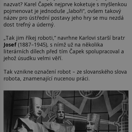
nazvat? Karel Čapek nejprve koketuje s myšlenkou
pojmenovat je jednoduše „laboři“, ovšem takový
název pro ústřední postavy jeho hry se mu nezdá
dost trefný a úderný.
„Tak jim říkej roboti,“ navrhne Karlovi starší bratr
Josef
(1887–1945), s nímž už na několika
literárních dílech před tím Čapek spolupracoval a
jehož úsudku velmi věří.
Tak vznikne označení robot – ze slovanského slova
robota, znamenající nucenou práci.