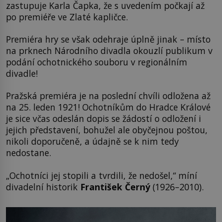
zastupuje Karla Čapka, že s uvedením počkají až
po premiéře ve Zlaté kapličce.
Premiéra hry se však odehraje úplně jinak – místo
na prknech Národního divadla okouzlí publikum v
podání ochotnického souboru v regionálním
divadle!
Pražská premiéra je na poslední chvíli odložena až
na 25. leden 1921! Ochotníkům do Hradce Králové
je sice včas odeslán dopis se žádostí o odložení i
jejich představení, bohužel ale obyčejnou poštou,
nikoli doporučeně, a údajně se k nim tedy
nedostane.
„Ochotníci jej stopili a tvrdili, že nedošel,“ míní
divadelní historik
František Černý
(1926–2010).