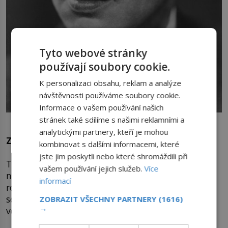
Tyto webové stránky
používají soubory cookie.
K personalizaci obsahu, reklam a analýze
návštěvnosti používáme soubory cookie.
Informace o vašem používání našich
Roboti nakonec v Čapkově hře nad lidmi zvítězí.
stránek také sdílíme s našimi reklamními a
analytickými partnery, kteří je mohou
Z kultury do vědy
kombinovat s dalšími informacemi, které
jste jim poskytli nebo které shromáždili při
Tvrdit, že Karel Čapek pojem robot vymyslel, by
vašem používání jejich služeb.
Více
nebylo správné. Podle Oxfordského slovníku je
informací
robot stroj, který dokáže automaticky provádět
sérii složitých úkonů. Český literát mu však
ZOBRAZIT VŠECHNY PARTNERY
(1616)
→
vdechne nový rozměr a rozsah.