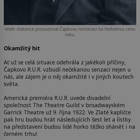
Wells dokonce prosazoval Čapkovu nominaci na Nobelovu cenu
míru.
Okamžitý hit
Ať už se celá situace odehrála z jakékoli příčiny,
Čapkovo R.U.R. vzbudí nečekanou senzaci nejen u
nás, ale zájem je o něj okamžitě i v jiných koutech
světa.
Americká premiéra R.U.R. uvede divadelní
společnost The Theatre Guild v broadwayském
Garrick Theatre už 9. října 1922. Ve Zlaté kapličce
pak hru budou hrát následujících šest let a lístky
na představení budou lidé horko těžko shánět i na
černém trhu!