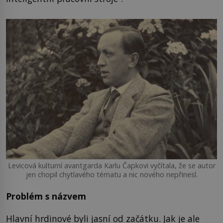
Levicová kulturní avantgarda Karlu Čapkovi vyčítala, že se autor
jen chopil chytlavého tématu a nic nového nepřinesl.
Problém s názvem
Hlavní hrdinové byli jasní od začátku. Jak je ale