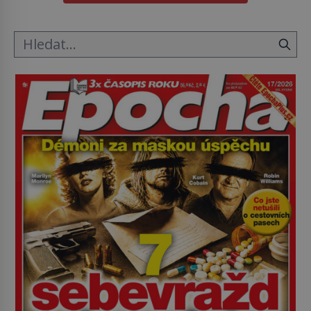
tak si ji ještě jako první konzul přemístí do své
ložnice v Tuilerisjkém […]