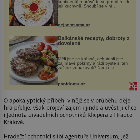
kontinentů a právě to se promítá i do
její kuchyně. Snoubí se v ní
evropské a asijské chutě a díky tomu
vznikají rozmanité a chuťově bohaté
pokrmy, které rozhodně st...
nejsemsama.cz
Balkánské recepty, dobroty z
dovolené
Měli jste se krásně, ochutnali jste
zajímavé pokrmy a rádi byste si ten
zážitek zopakovali? Není nic
snazšího. Pljeskavica (10 porcí)
Možná jste ji ochutnali na dovolené v
bývalé Jugoslávii, lze ji vi...
panidomu.cz
O apokalyptický příběh, v nějž se v průběhu děje
hra přelije, však projeví zájem i jinde a uvést ji chce
i Jednota divadelních ochotníků Klicpera z Hradce
Králové.
Hradečtí ochotníci slíbí agentuře Universum, jež