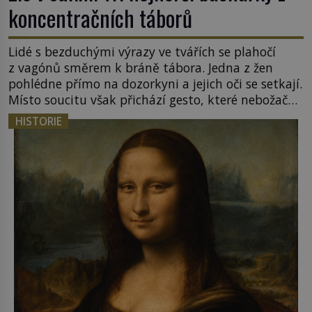
koncentračních táborů
Lidé s bezduchými výrazy ve tvářích se plahočí
z vagónů směrem k bráně tábora. Jedna z žen
pohlédne přímo na dozorkyni a jejich oči se setkají.
Místo soucitu však přichází gesto, které nebožačku
posílá rovnou do plynové komory. Jména jako
HISTORIE
Rudolf Höss (1901–1947), Josef Mengele (1911–
1979) či Heinrich Himmler (1900–1945) zná každý,
o koho se historie jen otřela. Jenže […]