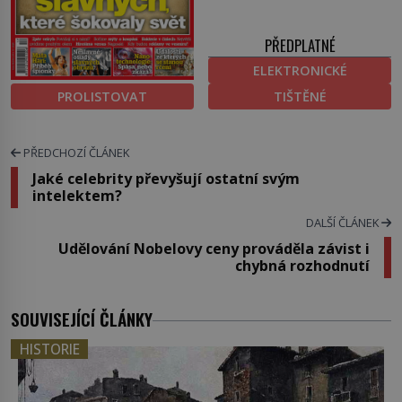
PŘEDPLATNÉ
ELEKTRONICKÉ
PROLISTOVAT
TIŠTĚNÉ
PŘEDCHOZÍ ČLÁNEK
Jaké celebrity převyšují ostatní svým
intelektem?
DALŠÍ ČLÁNEK
Udělování Nobelovy ceny prováděla závist i
chybná rozhodnutí
SOUVISEJÍCÍ ČLÁNKY
HISTORIE