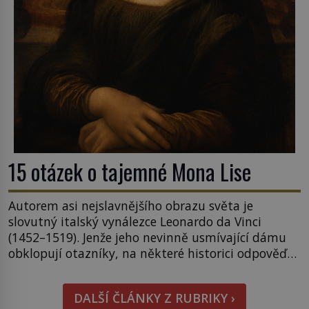
15 otázek o tajemné Mona Lise
Autorem asi nejslavnějšího obrazu světa je
slovutný italský vynálezce Leonardo da Vinci
(1452–1519). Jenže jeho nevinně usmívající dámu
obklopují otazníky, na některé historici odpověď
objeví, jiné zůstanou nezodpovězené. Kam si ji
pověsil Napoleon? Samotný císař Napoleon
DALŠÍ ČLÁNKY Z RUBRIKY ›
Bonaparte (1769–1821) má pro malbu slabost, a