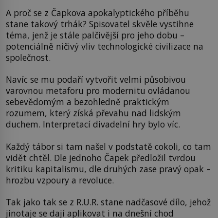
A proč se z Čapkova apokalyptického příběhu
stane takový trhák? Spisovatel skvěle vystihne
téma, jenž je stále palčivější pro jeho dobu –
potenciálně ničivý vliv technologické civilizace na
společnost.
Navíc se mu podaří vytvořit velmi působivou
varovnou metaforu pro modernitu ovládanou
sebevědomým a bezohledně praktickým
rozumem, který získá převahu nad lidským
duchem. Interpretací divadelní hry bylo víc.
Každý tábor si tam našel v podstatě cokoli, co tam
vidět chtěl. Dle jednoho Čapek předložil tvrdou
kritiku kapitalismu, dle druhých zase pravý opak –
hrozbu vzpoury a revoluce.
Tak jako tak se z R.U.R. stane nadčasové dílo, jehož
jinotaje se dají aplikovat i na dnešní chod