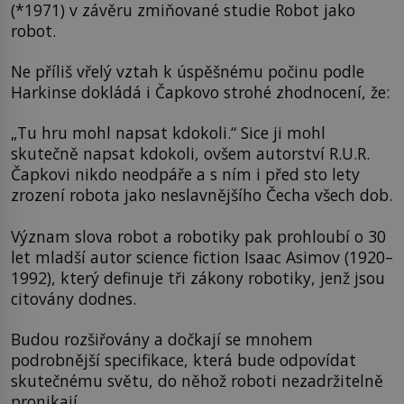
(*1971) v závěru zmiňované studie Robot jako
robot.
Ne příliš vřelý vztah k úspěšnému počinu podle
Harkinse dokládá i Čapkovo strohé zhodnocení, že:
„Tu hru mohl napsat kdokoli.“ Sice ji mohl
skutečně napsat kdokoli, ovšem autorství R.U.R.
Čapkovi nikdo neodpáře a s ním i před sto lety
zrození robota jako neslavnějšího Čecha všech dob.
Význam slova robot a robotiky pak prohloubí o 30
let mladší autor science fiction Isaac Asimov (1920–
1992), který definuje tři zákony robotiky, jenž jsou
citovány dodnes.
Budou rozšiřovány a dočkají se mnohem
podrobnější specifikace, která bude odpovídat
skutečnému světu, do něhož roboti nezadržitelně
pronikají.