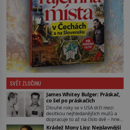
SVĚT ZLOČINU
James Whitey Bulger: Práskač,
co šel po práskačích
Dlouhé roky se v USA drží mezi
desítkou nejhledanějších mužů a
dopracuje to až na číslo dvě – hned
po Usámovi bin Ládinovi (1957–
Krádež Mony Lisy: Nejslavnější