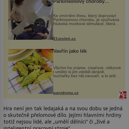
Parkinsonovy choroby
pomocí ultrazvukové
„helmy“
Ke zmírnění třesu, který doprovází
Parkinsonovu chorobu, je využívána
hluboká mozková stimulace, která
však vyžaduje vysoce invazivní
zákrok. Ultrazvuk zase není vhodný
k dostatečně přesnému zacílení ...
21stoleti.cz
Vavřín jako lék
Všichni ho známe, císařové, vítězové
i umělci si jím zdobili skráně,
kuchařky bez něj neuvaří, a to ještě
nevíte, že bobkový list může výrazně
zmírnit některé naše neduhy.
Obsahuje v malém množství ně...
panidomu.cz
Hra není jen tak ledajaká a na svou dobu se jedná
o skutečně přelomové dílo. Jejími hlavními hrdiny
totiž nejsou lidé, ale „umělí dělníci“ či „živé a
inteligentní pracovní stroje“.