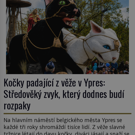
k Židům, nemá se Řím čím chlubit. […]
Kočky padající z věže v Ypres:
Středověký zvyk, který dodnes budí
rozpaky
Na hlavním náměstí belgického města Ypres se
každé tři roky shromáždí tisíce lidí. Z věže slavné
tržnice létají do davu kočky, diváci jásají a snaží se