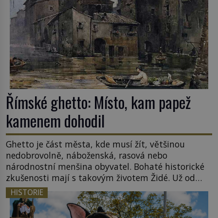
Římské ghetto: Místo, kam papež
kamenem dohodil
Ghetto je část města, kde musí žít, většinou
nedobrovolně, náboženská, rasová nebo
národnostní menšina obyvatel. Bohaté historické
zkušenosti mají s takovým životem Židé. Už od
středověku jsou totiž v každou chvíli nuceni v
HISTORIE
nějakém žít. Mezi ty nejslavnější patří i římské
ghetto založené v roce 1555. Pokud jde o vztah