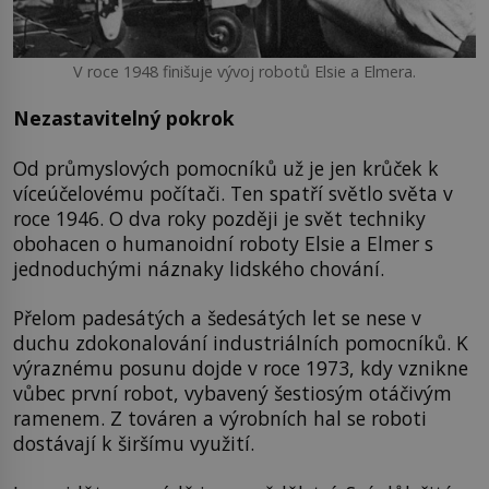
V roce 1948 finišuje vývoj robotů Elsie a Elmera.
Nezastavitelný pokrok
Od průmyslových pomocníků už je jen krůček k
víceúčelovému počítači. Ten spatří světlo světa v
roce 1946. O dva roky později je svět techniky
obohacen o humanoidní roboty Elsie a Elmer s
jednoduchými náznaky lidského chování.
Přelom padesátých a šedesátých let se nese v
duchu zdokonalování industriálních pomocníků. K
výraznému posunu dojde v roce 1973, kdy vznikne
vůbec první robot, vybavený šestiosým otáčivým
ramenem. Z továren a výrobních hal se roboti
dostávají k širšímu využití.