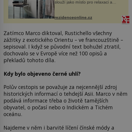
slouží jako místo pro relaxaci a
odpočinek. Koupelnový textil –
ručníky, osušky a koberečky –
mohou jako mávnutím kouzelného
rezidenceonline.cz
proutku...
Zatímco Marco diktoval, Rustichello všechny
zážitky z exotického Orientu – ve francouzštině –
sepisoval. I když se původní text bohužel ztratil,
dochovalo se v Evropě více než 100 opisů a
překladů tohoto díla.
Kdy bylo objeveno černé uhlí?
Polův cestopis se považuje za nejcennější zdroj
historických informací o tehdejší Asii. Marco v něm
podává informace třeba o životě tamějších
obyvatel, o počasí nebo o Indickém a Tichém
oceánu.
Najdeme v něm i barvité líčení čínské módy a