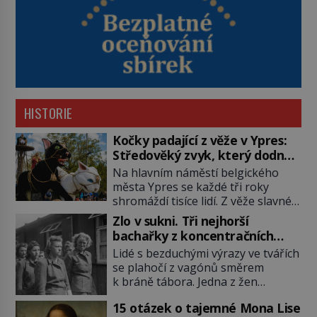
HISTORIE
Kočky padající z věže v Ypres:
Středověký zvyk, který dodnes
budí rozpaky
Na hlavním náměstí belgického
města Ypres se každé tři roky
shromáždí tisíce lidí. Z věže slavné
tržnice létají do davu kočky, diváci
Zlo v sukni. Tři nejhorší
jásají a snaží se je chytit. Naštěstí
bachařky z koncentračních
už nejde o živá zvířata, ale jenom o
táborů
Lidé s bezduchými výrazy ve tvářích
plyšové suvenýry. Kdysi to ale bylo
se plahočí z vagónů směrem
jinak. Tato veselá podívaná
k bráně tábora. Jedna z žen
připomíná jeden z nejpodivnějších
pohlédne přímo na dozorkyni a
a zároveň nejkrutějších zvyků […]
15 otázek o tajemné Mona Lise
jejich oči se setkají. Místo soucitu