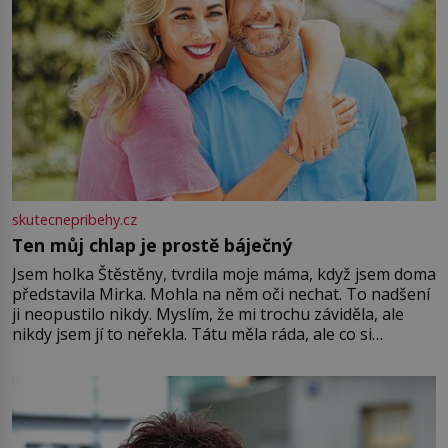
skutecnepribehy.cz
Ten můj chlap je prostě báječný
Jsem holka Štěstěny, tvrdila moje máma, když jsem doma
představila Mirka. Mohla na něm oči nechat. To nadšení
ji neopustilo nikdy. Myslím, že mi trochu záviděla, ale
nikdy jsem jí to neřekla. Tátu měla ráda, ale co si
pamatuji, tak jsme s Mirkem byli zamilovaní mnohem víc.
Jsme spolu moc rádi Tehdy byla jiná doba, když