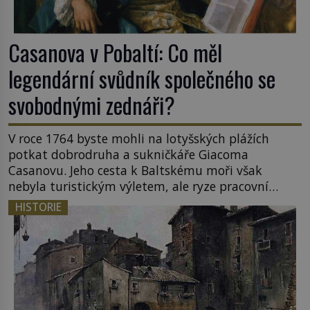
Casanova v Pobaltí: Co měl
legendární svůdník společného se
svobodnými zednáři?
V roce 1764 byste mohli na lotyšských plážích
potkat dobrodruha a sukničkáře Giacoma
Casanovu. Jeho cesta k Baltskému moři však
nebyla turistickým výletem, ale ryze pracovní
cestou se zištnými úmysly. Jaký cíl Casanova
HISTORIE
sledoval, když se například procházel uličkami
lotyšské Rigy? Casanova v Pobaltí kontaktoval
tamní zednářské lóže. Nebyl v této oblasti žádným
nováčkem, protože do zednářské […]