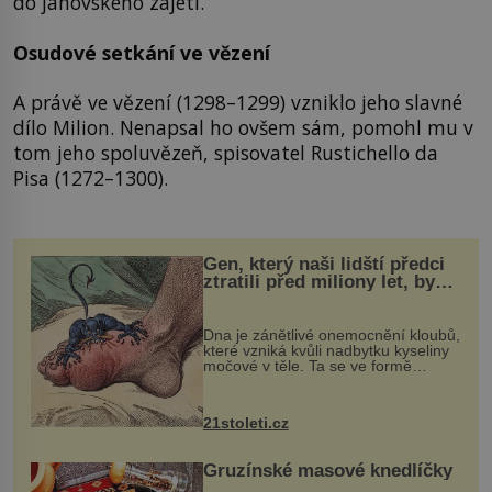
do janovského zajetí.
Osudové setkání ve vězení
A právě ve vězení (1298–1299) vzniklo jeho slavné
dílo Milion. Nenapsal ho ovšem sám, pomohl mu v
tom jeho spoluvězeň, spisovatel Rustichello da
Pisa (1272–1300).
Gen, který naši lidští předci
ztratili před miliony let, by
mohl pomoci s léčbou
„nemoci králů“
Dna je zánětlivé onemocnění kloubů,
které vzniká kvůli nadbytku kyseliny
močové v těle. Ta se ve formě
krystalků ukládá v blízkosti kloubů,
nejčastěji přitom postihuje palce na
nohou, a způsobuje bole...
21stoleti.cz
Gruzínské masové knedlíčky