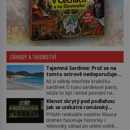
ZÁHADY A TAJEMSTVÍ
Tajemná Sardinie: Proč se na
tomto ostrově nedoporučuje
pytlovat „mořské brambory“?
Až si někdy otevřete krabičku
sardinek či tubu sardelové pasty,
může to být i lehké pozvání na
cestu do srdce Středozemního
Klenot skrytý pod podlahou:
moře, na ostrov hrdých Sardů.
Jak se unikátní románský
Věděli jste, že to byl právě italský
poklad dostal do zapadlého
Příběh relikviáře svatého Maura
ostrov Sardinie, jenž těmto
Bečova?
dodnes fascinuje historiky i
produktům moře propůjčil své
milovníky záhad po celém světě.
jméno. Co dalšího je pro Sardinii