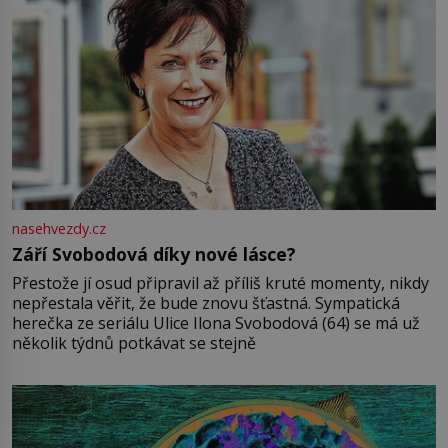
nasehvezdy.cz
Září Svobodová díky nové lásce?
Přestože jí osud připravil až příliš kruté momenty, nikdy
nepřestala věřit, že bude znovu šťastná. Sympatická
herečka ze seriálu Ulice Ilona Svobodová (64) se má už
několik týdnů potkávat se stejně