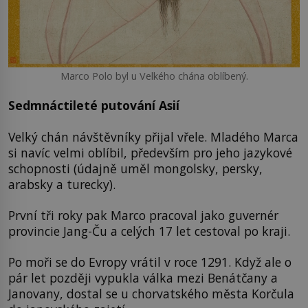
Marco Polo byl u Velkého chána oblíbený.
Sedmnáctileté putování Asií
Velký chán návštěvníky přijal vřele. Mladého Marca
si navíc velmi oblíbil, především pro jeho jazykové
schopnosti (údajně uměl mongolsky, persky,
arabsky a turecky).
První tři roky pak Marco pracoval jako guvernér
provincie Jang-Ču a celých 17 let cestoval po kraji.
Po moři se do Evropy vrátil v roce 1291. Když ale o
pár let později vypukla válka mezi Benátčany a
Janovany, dostal se u chorvatského města Korčula