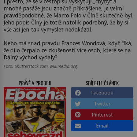
I přesto, že se v cestopisu vyskytují „chyby“ a
mnohé pasáže jsou značně přikrášlené, je velmi
pravděpodobné, že Marco Polo v Číně skutečně byl.
Jeho popis Číny je totiž natolik podrobný, že by si
vše asi jen tak vymyslet nedokázal.
Nebo má snad pravdu Frances Woodová, když říká,
že dílo čerpalo ze zkušeností více osob, které se na
Dálný východ vydaly?
Foto: Shutterstock.com, wikimedia.org
PRÁVĚ V PRODEJI
SDÍLEJTE ČLÁNEK
Facebook
Twitter
Pinterest
Email