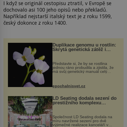
I když se originál cestopisu ztratil, v Evropě se
dochovalo asi 100 jeho opisů nebo překladů.
Například nejstarší italský text je z roku 1599,
český dokonce z roku 1400.
Duplikace genomu u rostlin:
Skrytá genetická zátěž i
evoluční výhoda
Představte si, že by se rostlina
jednou ráno probudila a zjistila, že
má svůj genetický manuál celý
dvakrát. Přesně to se občas v
přírodě stane – a podle nového
výzkumu to může být pro druhy
epochalnisvet.cz
vstupenka...
LD Seating dodala sezení do
prestižního komplexu
MediaCityUK v Salfordu
Společnost LD Seating dodala na
míru navržené sezení pro dvě
výjimečné realizace kanceláří v