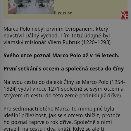
areálu MediaCityUK v anglickém
Salfordu – konkrétně do budov Blue
Tower a Orange Tower. Komplex
iluxus.cz
budov Media...
Marco Polo nebyl prvním Evropanem, který
navštívil Dálný východ. Tím totiž údajně byl
vlámský misionář Vilém Rubruk (1220–1293).
Svého otce poznal Marco Polo až v 16 letech.
První setkání s otcem a společná cesta do Číny
Na svou cestu do daleké Číny se Marco Polo (1254–
1324) vydal v roce 1271 společně se svým otcem a
strýcem (ti cestu do této země podnikli již dříve).
Pro sedmnáctiletého Marca to mimo jiné byla
ideální příležitost, jak se s otcem sblížit, protože
ho poznal teprve o rok dříve. Společně s nimi
vyrazili na cestu i dva kněží. Když se ale ti