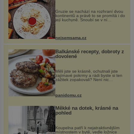
Gruzie se nachází na rozhraní dvou
kontinentů a právě to se promítá i do
její kuchyně. Snoubí se v ní
evropské a asijské chutě a díky tomu
vznikají rozmanité a chuťově bohaté
pokrmy, které rozhodně st...
nejsemsama.cz
Balkánské recepty, dobroty z
dovolené
Měli jste se krásně, ochutnali jste
zajímavé pokrmy a rádi byste si ten
zážitek zopakovali? Není nic
snazšího. Pljeskavica (10 porcí)
Možná jste ji ochutnali na dovolené v
bývalé Jugoslávii, lze ji vi...
panidomu.cz
Měkké na dotek, krásné na
pohled
Koupelna patří k nejatraktivnějším
místnostem v bytě, vedle ložnice