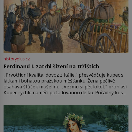
historyplus.cz
Ferdinand I. zatrhl šizení na tržištích
„Prvotřídní kvalita, dovoz z Itálie,“ přesvědčuje kupec s
látkami bohatou pražskou měšťanku. Žena pečlivě
osahává štůček mušelínu. „Vezmu si pět loket,“ prohlásí.
Kupec rychle naměří požadovanou délku. Pořádný kus
mu přitom zůstane za prsty… „Na šaty ho bude málo,
milostpaní. Stačí jenom na sukni,“ zhodnotí švadlena
množství růžového mušelínu. „Ošidili vás, podívejte.“
Vezme do ruky dřevěnou