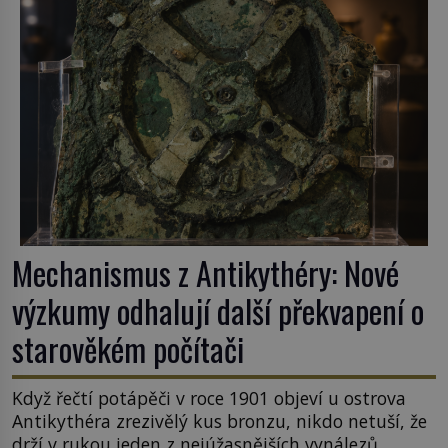
Mechanismus z Antikythéry: Nové
výzkumy odhalují další překvapení o
starověkém počítači
Když řečtí potápěči v roce 1901 objeví u ostrova
Antikythéra zrezivělý kus bronzu, nikdo netuší, že
drží v rukou jeden z nejúžasnějších vynálezů