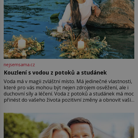
nejsemsama.cz
Kouzlení s vodou z potoků a studánek
Voda má v magii zvláštní místo. Má jedinečné vlastnosti,
které pro vás mohou být nejen zdrojem osvěžení, ale i
duchovní síly a léčení. Voda z potoků a studánek má moc
přinést do vašeho života pozitivní změny a obnovit vaši
energii. Využitím těchto přírodních zdrojů v magii
můžete obohatit své rituály a přinést do svého života
větší harmonii a klid. Je důležité