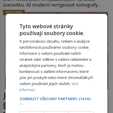
starověku. Až moderní rentgenové tomografy
odhalí desítky ozubených kol ukrytých uvnitř.
HISTORIE
Mechanismus z Antikythéry je dnes považován za
nejstarší známý analogový počítač na světě. Přesto
Tyto webové stránky
ani po více než sto letech výzkumu […]
používají soubory cookie.
K personalizaci obsahu, reklam a analýze
návštěvnosti používáme soubory cookie.
Informace o vašem používání našich
stránek také sdílíme s našimi reklamními a
analytickými partnery, kteří je mohou
kombinovat s dalšími informacemi, které
jste jim poskytli nebo které shromáždili při
vašem používání jejich služeb.
Více
informací
Jaroslav ze Šternberka: Neexistující
ZOBRAZIT VŠECHNY PARTNERY
(1616)
šlechtic, který z Moravy vyžene
→