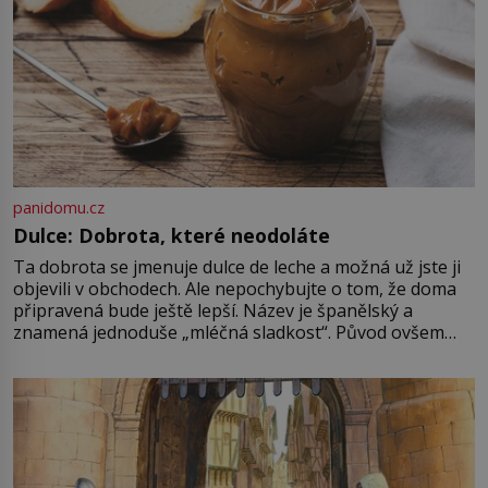
panidomu.cz
Dulce: Dobrota, které neodoláte
Ta dobrota se jmenuje dulce de leche a možná už jste ji
objevili v obchodech. Ale nepochybujte o tom, že doma
připravená bude ještě lepší. Název je španělský a
znamená jednoduše „mléčná sladkost“. Původ ovšem
není úplně jednoznačný, o autorství této receptury se
pře hned několik latinskoamerických zemí a k tomu
Francie, kde se traduje,