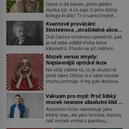
Opice si dá banán, ježek jablko,
myška sýr. A co zajíc či jeho blízký
kolega králík? Ti si samozřejmě
pochutnají na mrkvi! Proč jsou
Kvantové provázání:
podobné představy o potravě
Einsteinova „strašidelná akce
zvířat často spíš mýty? Pokud máte
na dálku“ dál mate i fascinuje
Dvě částice vzniknou společně, pak
doma králíka, mrkev mu dát
vědce
je od sebe oddělí třeba tisíce
můžete. A nejspíš mu i bude
kilometrů. Přesto se při měření
chutnat, ovšem měl by ji mít jen
chovají, jako by mezi nimi
jako občasný pamlsek. […]
Mozek versus smysly:
existovalo neviditelné pouto. Albert
Nejslavnější optické iluze
Einstein tomu s jistou dávkou
Ne vždy vidíme to, co je skutečně
ironie říká „strašidelná akce na
před námi. Občas si s námi mozek
dálku“ a dlouhá desetiletí věří, že
trochu pohraje. A my pak doslova
musí existovat jednodušší
nevěříme vlastním očím! Jak
vysvětlení. Moderní experimenty
vznikají ty nejpodivnější optické
však ukazují, že kvantový svět
Vakuum pro mysl: Proč lidský
iluze? Soustřeď se na to hlavní!
funguje jinak, než […]
mozek nesnese absolutní klid a
TROXLERŮV EFEKT Náš mozek
začne si vymýšlet horory
Absolutní ticho neexistuje jako
zvládne zpracovat hodně informací.
klidný stav, ale jako hrozba, kterou
Všechny na světě ale nikoliv, musí
náš mozek vnímá s panikou,
si vybírat! Jak to dělá? Když se […]
protože bez vnějších podnětů