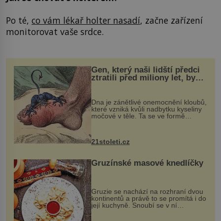
Po té,
co vám lékař holter nasadí
, začne zařízení
monitorovat vaše srdce.
Gen, který naši lidští předci
ztratili před miliony let, by
mohl pomoci s léčbou
„nemoci králů“
Dna je zánětlivé onemocnění kloubů,
které vzniká kvůli nadbytku kyseliny
močové v těle. Ta se ve formě
krystalků ukládá v blízkosti kloubů,
nejčastěji přitom postihuje palce na
nohou, a způsobuje bole...
21stoleti.cz
Gruzínské masové knedlíčky
Gruzie se nachází na rozhraní dvou
kontinentů a právě to se promítá i do
její kuchyně. Snoubí se v ní
evropské a asijské chutě a díky tomu
vznikají rozmanité a chuťově bohaté