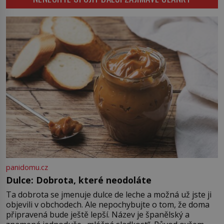
byl smysl pro […]
rozbít tuto obecně přijímanou
pravdu na padrť a prohlásit, že to
byl jen životem unavený a drogou
ovládaný muž? Marcus Aurelius byl
zastáncem stoicismu, učení, […]
panidomu.cz
Dulce: Dobrota, které neodoláte
Ta dobrota se jmenuje dulce de leche a možná už jste ji
objevili v obchodech. Ale nepochybujte o tom, že doma
připravená bude ještě lepší. Název je španělský a