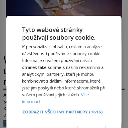
Tyto webové stránky
používají soubory cookie.
K personalizaci obsahu, reklam a analýze
návštěvnosti používáme soubory cookie.
Výbuch, muzeum a promenáda v
Informace o vašem používání našich
ulicích. Pět osudů nejslavnějších
stránek také sdílíme s našimi reklamními a
analytickými partnery, kteří je mohou
raketoplánů
kombinovat s dalšími informacemi, které
jste jim poskytli nebo které shromáždili při
Ani zima nezkazí přítomným slavnostní okamžik.
vašem používání jejich služeb.
Více
Se slunečními brýlemi hledí na startující raketu,
informací
která má do vesmíru vynést kromě posádky také
ZOBRAZIT VŠECHNY PARTNERY
(1616)
obyčejnou učitelku. Po několika sekundách všem
→
ztuhnou úsměvy, stroj totiž exploduje. Jejich
VĚDA A TECHNIKA
konstrukce není z levného kraje, daňové