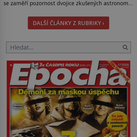
se zaměří pozornost dvojice zkušených astronomů.
Namísto ní ale objeví něco mnohem
hmatatelnějšího. Naprosto rekordní kometu!
DALŠÍ ČLÁNKY Z RUBRIKY ›
Astronomové Pedro Bernardinelli a Gary Bernstein
mravenčí prací zkoumají archivní snímky v rámci
Průzkumu temné energie […]