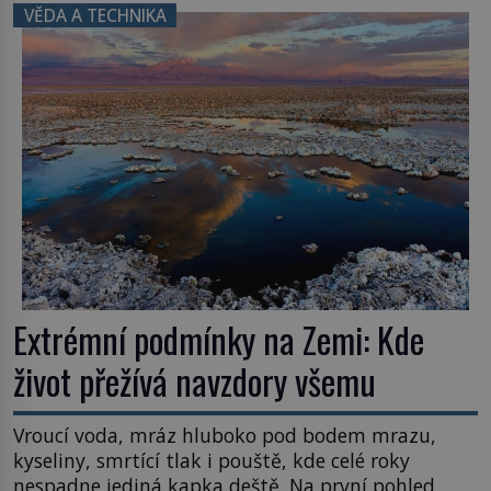
inspiroval řadu pověstí. Tato skromná, ale
VĚDA A TECHNIKA
užitečná rostlina provází člověka už tisíce let.
Většina lidí vnímá rákos jen jako obyčejnou kulisu
letního koupání. Stačí se však podívat […]
Extrémní podmínky na Zemi: Kde
život přežívá navzdory všemu
Vroucí voda, mráz hluboko pod bodem mrazu,
kyseliny, smrtící tlak i pouště, kde celé roky
nespadne jediná kapka deště. Na první pohled