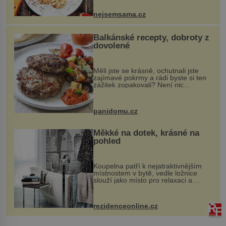
pokrmy, které rozhodně st...
nejsemsama.cz
Balkánské recepty, dobroty z
dovolené
Měli jste se krásně, ochutnali jste
zajímavé pokrmy a rádi byste si ten
zážitek zopakovali? Není nic
snazšího. Pljeskavica (10 porcí)
Možná jste ji ochutnali na dovolené v
bývalé Jugoslávii, lze ji vi...
panidomu.cz
Měkké na dotek, krásné na
pohled
Koupelna patří k nejatraktivnějším
místnostem v bytě, vedle ložnice
slouží jako místo pro relaxaci a
odpočinek. Koupelnový textil –
ručníky, osušky a koberečky –
mohou jako mávnutím kouzelného
rezidenceonline.cz
proutku...