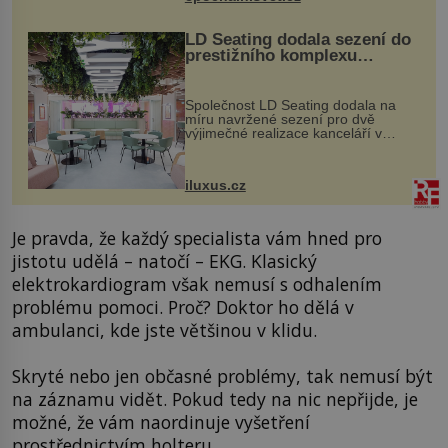
vstupenka...
LD Seating dodala sezení do
prestižního komplexu
MediaCityUK v Salfordu
Společnost LD Seating dodala na
míru navržené sezení pro dvě
výjimečné realizace kanceláří v
areálu MediaCityUK v anglickém
Salfordu – konkrétně do budov Blue
Tower a Orange Tower. Komplex
iluxus.cz
budov Media...
Je pravda, že každý specialista vám hned pro
jistotu udělá – natočí – EKG. Klasický
elektrokardiogram však nemusí s odhalením
problému pomoci. Proč? Doktor ho dělá v
ambulanci, kde jste většinou v klidu.
Skryté nebo jen občasné problémy, tak nemusí být
na záznamu vidět. Pokud tedy na nic nepřijde, je
možné, že vám naordinuje vyšetření
prostřednictvím holteru.