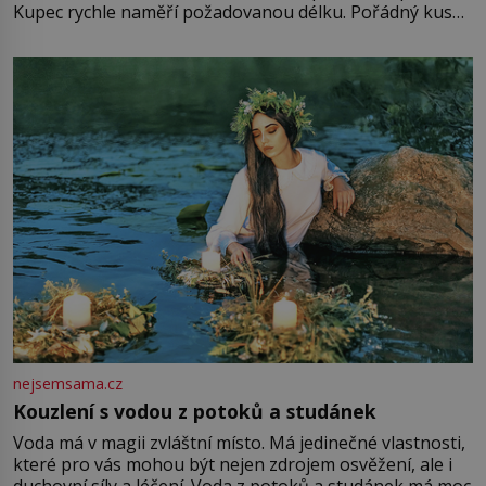
Kupec rychle naměří požadovanou délku. Pořádný kus
mu přitom zůstane za prsty… „Na šaty ho bude málo,
milostpaní. Stačí jenom na sukni,“ zhodnotí švadlena
množství růžového mušelínu. „Ošidili vás, podívejte.“
Vezme do ruky dřevěnou
nejsemsama.cz
Kouzlení s vodou z potoků a studánek
Voda má v magii zvláštní místo. Má jedinečné vlastnosti,
které pro vás mohou být nejen zdrojem osvěžení, ale i