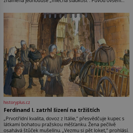
znamená jednoduše „mléčná sladkost“. Původ ovšem
není úplně jednoznačný, o autorství této receptury se
pře hned několik latinskoamerických zemí a k tomu
Francie, kde se traduje,
historyplus.cz
Ferdinand I. zatrhl šizení na tržištích
„Prvotřídní kvalita, dovoz z Itálie,“ přesvědčuje kupec s
látkami bohatou pražskou měšťanku. Žena pečlivě
osahává štůček mušelínu. „Vezmu si pět loket,“ prohlásí.