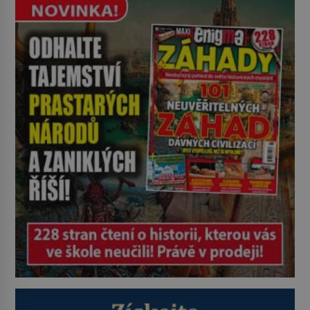
začne okamžitě produkovat vlastní
děsivé iluze. Představte si místnost,
kde zmizí veškerý šum světa. Žádné
auta, žádný šepot, nic. Místo
vytoužené oázy klidu však
okamžitě nastoupí hluboké
znepokojení. Lidská mysl je totiž
evolučně nastavena na neustálý
[…]