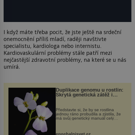
I když máte třeba pocit, že jste ještě na srdeční
onemocnění příliš mladí, raději navštivte
specialistu, kardiologa nebo internistu.
Kardiovaskulární problémy stále patří mezi
nejčastější zdravotní problémy, na které se u nás
umírá.
Duplikace genomu u rostlin:
Skrytá genetická zátěž i
evoluční výhoda
Představte si, že by se rostlina
jednou ráno probudila a zjistila, že
má svůj genetický manuál celý
dvakrát. Přesně to se občas v
přírodě stane – a podle nového
výzkumu to může být pro druhy
epochalnisvet.cz