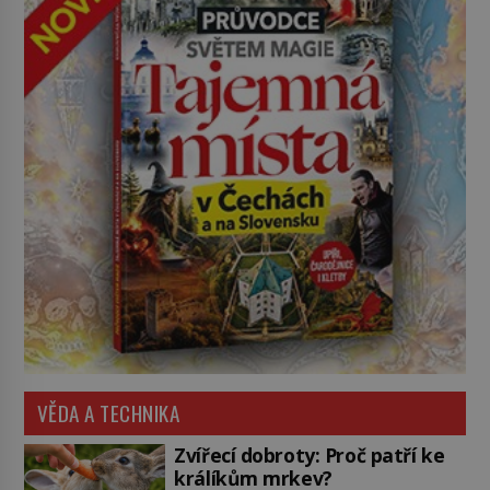
VĚDA A TECHNIKA
Zvířecí dobroty: Proč patří ke
králíkům mrkev?