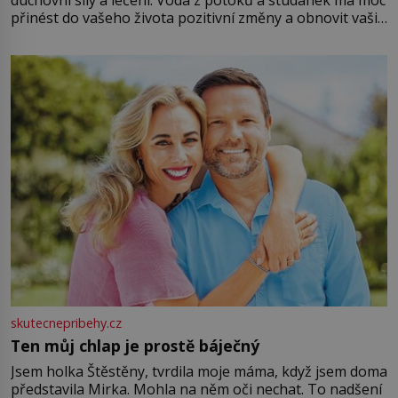
duchovní síly a léčení. Voda z potoků a studánek má moc
přinést do vašeho života pozitivní změny a obnovit vaši
energii. Využitím těchto přírodních zdrojů v magii
můžete obohatit své rituály a přinést do svého života
větší harmonii a klid. Je důležité
skutecnepribehy.cz
Ten můj chlap je prostě báječný
Jsem holka Štěstěny, tvrdila moje máma, když jsem doma
představila Mirka. Mohla na něm oči nechat. To nadšení