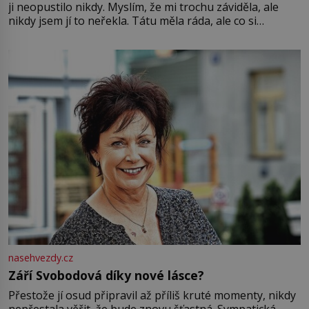
ji neopustilo nikdy. Myslím, že mi trochu záviděla, ale
nikdy jsem jí to neřekla. Tátu měla ráda, ale co si
pamatuji, tak jsme s Mirkem byli zamilovaní mnohem víc.
Jsme spolu moc rádi Tehdy byla jiná doba, když
nasehvezdy.cz
Září Svobodová díky nové lásce?
Přestože jí osud připravil až příliš kruté momenty, nikdy
nepřestala věřit, že bude znovu šťastná. Sympatická