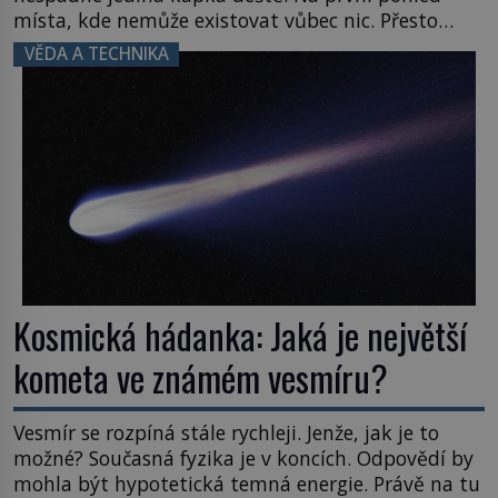
místa, kde nemůže existovat vůbec nic. Přesto
právě tady vědci objevují organismy, které
VĚDA A TECHNIKA
posouvají hranice života. Každý nový nález mění
naše představy o tom, co všechno dokáže příroda a
napovídá, kde bychom jednou […]
Kosmická hádanka: Jaká je největší
kometa ve známém vesmíru?
Vesmír se rozpíná stále rychleji. Jenže, jak je to
možné? Současná fyzika je v koncích. Odpovědí by
mohla být hypotetická temná energie. Právě na tu