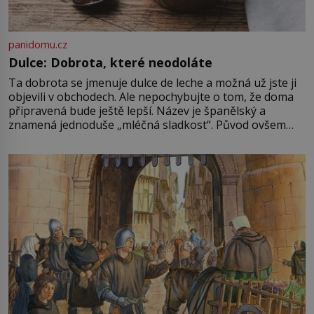
panidomu.cz
Dulce: Dobrota, které neodoláte
Ta dobrota se jmenuje dulce de leche a možná už jste ji
objevili v obchodech. Ale nepochybujte o tom, že doma
připravená bude ještě lepší. Název je španělský a
znamená jednoduše „mléčná sladkost“. Původ ovšem
není úplně jednoznačný, o autorství této receptury se
pře hned několik latinskoamerických zemí a k tomu
Francie, kde se traduje,