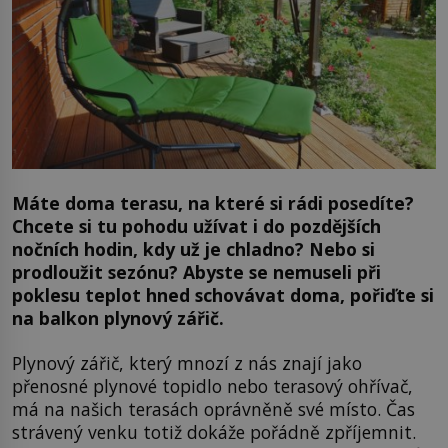
Máte doma terasu, na které si rádi posedíte?
Chcete si tu pohodu užívat i do pozdějších
nočních hodin, kdy už je chladno? Nebo si
prodloužit sezónu? Abyste se nemuseli při
poklesu teplot hned schovávat doma, pořiďte si
na balkon plynový zářič.
Plynový zářič, který mnozí z nás znají jako
přenosné plynové topidlo nebo terasový ohřívač,
má na našich terasách oprávněně své místo. Čas
strávený venku totiž dokáže pořádně zpříjemnit.