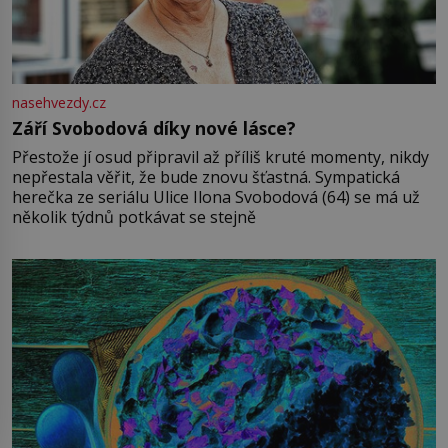
nasehvezdy.cz
Září Svobodová díky nové lásce?
Přestože jí osud připravil až příliš kruté momenty, nikdy
nepřestala věřit, že bude znovu šťastná. Sympatická
herečka ze seriálu Ulice Ilona Svobodová (64) se má už
několik týdnů potkávat se stejně