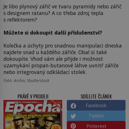
Je libo plynový zářič ve tvaru pyramidy nebo zářič
s designem ratanu? A co třeba zdroj tepla
s reflektorem?
Můžete si dokoupit další příslušenství?
Kolečka a úchyty pro snadnou manipulaci dneska
najdete snad u každého zářiče. Obal si také
dokoupíte. Vhod vám ale přijde i možnost
uzamykání propan-butanové láhve uvnitř zářiče
nebo integrovaný odkládací stolek.
Foto: Archiv, Shutterstock
PRÁVĚ V PRODEJI
SDÍLEJTE ČLÁNEK
Facebook
Twitter
Pinterest