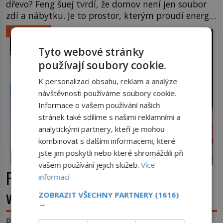
dřevo? Feng šuej tvrdí, že domov není jen soubor
zdí a nábytku. Je to prostor, kterým proudí energie
čchi a jeho uspořádání může ovlivňovat, jak se v
LIFESTYLE
něm člověk cítí. Feng šuej má kořeny ve staré Číně
a jeho historie […]
Tyto webové stránky
používají soubory cookie.
K personalizaci obsahu, reklam a analýze
návštěvnosti používáme soubory cookie.
Informace o vašem používání našich
stránek také sdílíme s našimi reklamními a
analytickými partnery, kteří je mohou
kombinovat s dalšími informacemi, které
jste jim poskytli nebo které shromáždili při
vašem používání jejich služeb.
Více
Příběhy slavných koktejlů: Kde se
informací
vzal Manhattan a Bloody Mary?
ZOBRAZIT VŠECHNY PARTNERY
(1616)
→
Promíchejte whiskey, červený vermut, několik