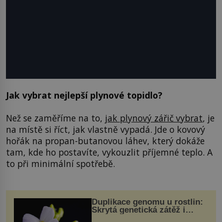
Jak vybrat nejlepší plynové topidlo?
Než se zaměříme na to,
jak plynový zářič vybrat
, je
na místě si říct, jak vlastně vypadá. Jde o kovový
hořák na propan-butanovou láhev, který dokáže
tam, kde ho postavíte, vykouzlit příjemné teplo. A
to při minimální spotřebě.
Duplikace genomu u rostlin:
Skrytá genetická zátěž i
evoluční výhoda