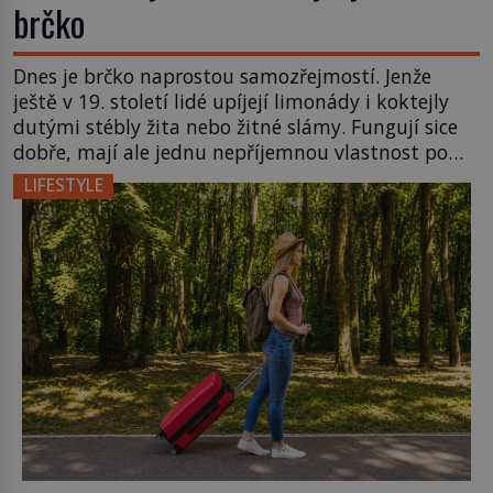
brčko
Dnes je brčko naprostou samozřejmostí. Jenže
ještě v 19. století lidé upíjejí limonády i koktejly
dutými stébly žita nebo žitné slámy. Fungují sice
dobře, mají ale jednu nepříjemnou vlastnost po
chvíli se rozmáčejí a nápoji dodávají travnatou
LIFESTYLE
příchuť. Právě tahle drobná nepříjemnost přivede
amerického výrobce cigaretových náustků k
nápadu, který změní způsob pití po celém […]