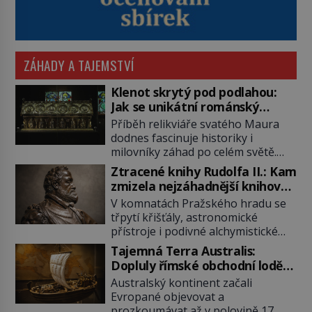
ZÁHADY A TAJEMSTVÍ
Klenot skrytý pod podlahou:
Jak se unikátní románský
poklad dostal do zapadlého
Příběh relikviáře svatého Maura
Bečova?
dodnes fascinuje historiky i
milovníky záhad po celém světě.
Tato románská zlatnická památka
Ztracené knihy Rudolfa II.: Kam
ze 13. století je po českých
zmizela nejzáhadnější knihovna
korunovačních klenotech druhým
Evropy?
V komnatách Pražského hradu se
nejcennějším movitým majetkem v
třpytí křišťály, astronomické
České republice. Přestože byl
přístroje i podivné alchymistické
klenot v roce 1985 po dramatickém
rukopisy. Císař Rudolf II.
pátrání kriminalistů úspěšně
Tajemná Terra Australis:
shromažďuje vše, co souvisí s
nalezen, jeho minulost stále
Dopluly římské obchodní lodě
tajemstvím přírody, hvězd i
obestírá hustá mlha. Otázky, jak
až do Austrálie?
Australský kontinent začali
lidského poznání. Jenže po jeho
přesně se tato […]
Evropané objevovat a
smrti se jeho slavné sbírky začínají
prozkoumávat až v polovině 17.