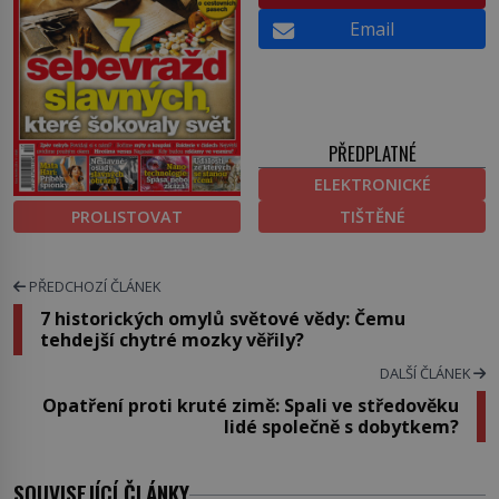
Email
PŘEDPLATNÉ
ELEKTRONICKÉ
PROLISTOVAT
TIŠTĚNÉ
PŘEDCHOZÍ ČLÁNEK
7 historických omylů světové vědy: Čemu
tehdejší chytré mozky věřily?
DALŠÍ ČLÁNEK
Opatření proti kruté zimě: Spali ve středověku
lidé společně s dobytkem?
SOUVISEJÍCÍ ČLÁNKY