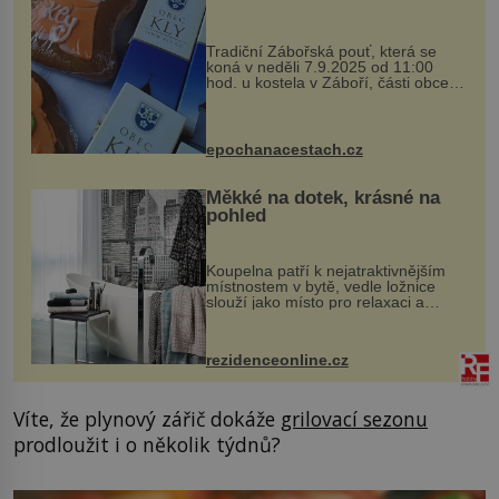
Tradiční Zábořská pouť, která se
koná v neděli 7.9.2025 od 11:00
hod. u kostela v Záboří, části obce
Kly u Mělníka. V programu naleznete
komentovanou prohlídku kostela,
dobovou hudbu, řemesla, atrakce...
epochanacestach.cz
Měkké na dotek, krásné na
pohled
Koupelna patří k nejatraktivnějším
místnostem v bytě, vedle ložnice
slouží jako místo pro relaxaci a
odpočinek. Koupelnový textil –
ručníky, osušky a koberečky –
mohou jako mávnutím kouzelného
rezidenceonline.cz
proutku...
Víte, že plynový zářič dokáže
grilovací sezonu
prodloužit i o několik týdnů?