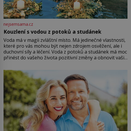
nejsemsama.cz
Kouzlení s vodou z potoků a studánek
Voda má v magii zvláštní místo. Má jedinečné vlastnosti,
které pro vás mohou být nejen zdrojem osvěžení, ale i
duchovní síly a léčení. Voda z potoků a studánek má moc
přinést do vašeho života pozitivní změny a obnovit vaši
energii. Využitím těchto přírodních zdrojů v magii
můžete obohatit své rituály a přinést do svého života
větší harmonii a klid. Je důležité