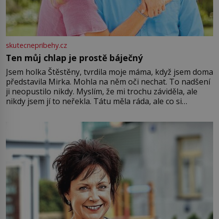
skutecnepribehy.cz
Ten můj chlap je prostě báječný
Jsem holka Štěstěny, tvrdila moje máma, když jsem doma
představila Mirka. Mohla na něm oči nechat. To nadšení
ji neopustilo nikdy. Myslím, že mi trochu záviděla, ale
nikdy jsem jí to neřekla. Tátu měla ráda, ale co si
pamatuji, tak jsme s Mirkem byli zamilovaní mnohem víc.
Jsme spolu moc rádi Tehdy byla jiná doba, když