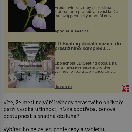
Představte si, že by se rostlina
jednou ráno probudila a zjistila, že
má svůj genetický manuál celý
dvakrát. Přesně to se občas v
přírodě stane – a podle nového
výzkumu to může být pro druhy
epochalnisvet.cz
vstupenka...
LD Seating dodala sezení do
prestižního komplexu
MediaCityUK v Salfordu
Společnost LD Seating dodala na
míru navržené sezení pro dvě
výjimečné realizace kanceláří v
areálu MediaCityUK v anglickém
Salfordu – konkrétně do budov Blue
Tower a Orange Tower. Komplex
iluxus.cz
budov Media...
Víte, že mezi největší výhody terasového ohřívače
patří vysoká účinnost, nízká spotřeba, cenová
dostupnost a snadná obsluha?
Vybírat ho nelze jen podle ceny a vzhledu,