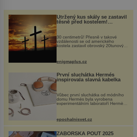
Utržený kus skály se zastavil
těsně před kostelem!
Ochránila ho boží síla?
30 centimetrů! Přesně v takové
vzdálenosti se od amerického
kostela zastavil obrovský 20tunový
balvan, který se v květnu 2014
nečekaně odtrhl od nedaleké skály
při její demolici. Podle místních stojí
enigmaplus.cz
...
První sluchátka Hermés
inspirovala slavná kabelka
Vůbec první sluchátka od módního
domu Hermès byla vyrobena
experimentálním laboratoří Hermès
Ateliers Horizons. Elegantní gadget
si vyžádal dva roky vývoje a chlubí
se ručně šitou hovězí kůží a
epochalnisvet.cz
kovový...
ZÁBOŘSKÁ POUŤ 2025