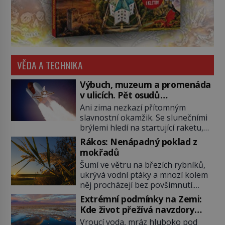
VĚDA A TECHNIKA
Výbuch, muzeum a promenáda
v ulicích. Pět osudů
nejslavnějších raketoplánů
Ani zima nezkazí přítomným
slavnostní okamžik. Se slunečními
brýlemi hledí na startující raketu,
která má do vesmíru vynést kromě
Rákos: Nenápadný poklad z
posádky také obyčejnou učitelku.
mokřadů
Po několika sekundách všem
Šumí ve větru na březích rybníků,
ztuhnou úsměvy, stroj totiž
ukrývá vodní ptáky a mnozí kolem
exploduje. Jejich konstrukce není
něj procházejí bez povšimnutí.
z levného kraje, daňové poplatníky
Přesto právě rákos pomáhal stavět
stojí miliardy dolarů. Na druhou
Extrémní podmínky na Zemi:
domy, vyrábět lodě, zapisovat první
stranu zvládnou jen představitelné
Kde život přežívá navzdory
texty a inspiroval řadu pověstí.
věci. Na malé kousky Název:
všemu
Vroucí voda, mráz hluboko pod