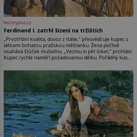
historyplus.cz
Ferdinand I. zatrhl šizení na tržištích
„Prvotřídní kvalita, dovoz z Itálie,“ přesvědčuje kupec s
látkami bohatou pražskou měšťanku. Žena pečlivě
osahává štůček mušelínu. „Vezmu si pět loket,“ prohlásí.
Kupec rychle naměří požadovanou délku. Pořádný kus
mu přitom zůstane za prsty… „Na šaty ho bude málo,
milostpaní. Stačí jenom na sukni,“ zhodnotí švadlena
množství růžového mušelínu. „Ošidili vás, podívejte.“
Vezme do ruky dřevěnou