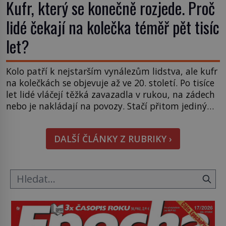
Kufr, který se konečně rozjede. Proč
lidé čekají na kolečka téměř pět tisíc
let?
Kolo patří k nejstarším vynálezům lidstva, ale kufr
na kolečkách se objevuje až ve 20. století. Po tisíce
let lidé vláčejí těžká zavazadla v rukou, na zádech
nebo je nakládají na povozy. Stačí přitom jediný
nápad, připevnit ke kufru kolečka. Jenže právě ten
nikdo dlouho nedostane. Až jednou se na letišti
DALŠÍ ČLÁNKY Z RUBRIKY ›
ozve věta, která změní […]