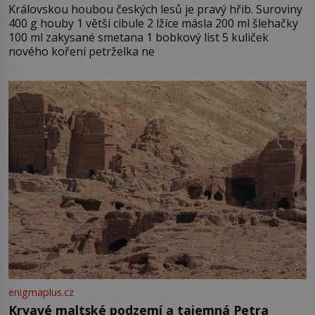
Královskou houbou českých lesů je pravý hřib. Suroviny
400 g houby 1 větší cibule 2 lžíce másla 200 ml šlehačky
100 ml zakysané smetana 1 bobkový list 5 kuliček
nového koření petrželka ne
enigmaplus.cz
Krvavé maltské podzemí a tajemná Petra