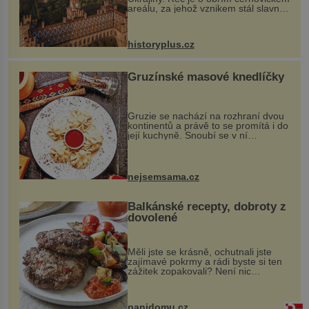
areálu, za jehož vznikem stál slavný
český architekt Josef Hlávka. Ten si
na něm dal mimořádně záležet. Jeho
stavební plány by při ...
historyplus.cz
Gruzínské masové knedlíčky
Gruzie se nachází na rozhraní dvou
kontinentů a právě to se promítá i do
její kuchyně. Snoubí se v ní
evropské a asijské chutě a díky tomu
vznikají rozmanité a chuťově bohaté
pokrmy, které rozhodně st...
nejsemsama.cz
Balkánské recepty, dobroty z
dovolené
Měli jste se krásně, ochutnali jste
zajímavé pokrmy a rádi byste si ten
zážitek zopakovali? Není nic
snazšího. Pljeskavica (10 porcí)
Možná jste ji ochutnali na dovolené v
bývalé Jugoslávii, lze ji vi...
panidomu.cz