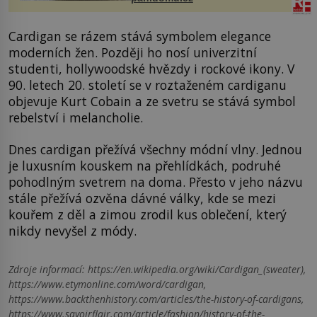
Cardigan se rázem stává symbolem elegance
moderních žen. Později ho nosí univerzitní
studenti, hollywoodské hvězdy i rockové ikony. V
90. letech 20. století se v roztaženém cardiganu
objevuje Kurt Cobain a ze svetru se stává symbol
rebelství i melancholie.
Dnes cardigan přežívá všechny módní vlny. Jednou
je luxusním kouskem na přehlídkách, podruhé
pohodlným svetrem na doma. Přesto v jeho názvu
stále přežívá ozvěna dávné války, kde se mezi
kouřem z děl a zimou zrodil kus oblečení, který
nikdy nevyšel z módy.
Zdroje informací:
https://en.wikipedia.org/wiki/Cardigan_(sweater),
https://www.etymonline.com/word/cardigan,
https://www.backthenhistory.com/articles/the-history-of-cardigans,
https://www.savoirflair.com/article/fashion/history-of-the-