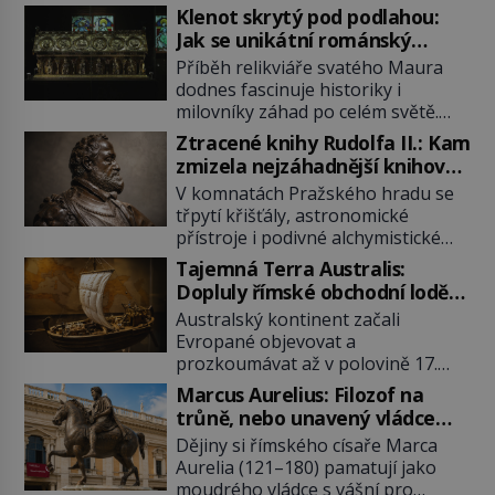
Klenot skrytý pod podlahou:
Jak se unikátní románský
poklad dostal do zapadlého
Příběh relikviáře svatého Maura
Bečova?
dodnes fascinuje historiky i
milovníky záhad po celém světě.
Tato románská zlatnická památka
Ztracené knihy Rudolfa II.: Kam
ze 13. století je po českých
zmizela nejzáhadnější knihovna
korunovačních klenotech druhým
Evropy?
V komnatách Pražského hradu se
nejcennějším movitým majetkem v
třpytí křišťály, astronomické
České republice. Přestože byl
přístroje i podivné alchymistické
klenot v roce 1985 po dramatickém
rukopisy. Císař Rudolf II.
pátrání kriminalistů úspěšně
Tajemná Terra Australis:
shromažďuje vše, co souvisí s
nalezen, jeho minulost stále
Dopluly římské obchodní lodě
tajemstvím přírody, hvězd i
obestírá hustá mlha. Otázky, jak
až do Austrálie?
Australský kontinent začali
lidského poznání. Jenže po jeho
přesně se tato […]
Evropané objevovat a
smrti se jeho slavné sbírky začínají
prozkoumávat až v polovině 17.
rozpadat a část z nich mizí navždy.
století. Existuje však možnost, že
Kdo odnesl nejvzácnější knihy? A
Marcus Aurelius: Filozof na
by se o tento vzdálený kontinent
existují ještě někde zapomenuté
trůně, nebo unavený vládce
mohly zajímat již evropské
rukopisy, které nikdo […]
závislý na opiu?
Dějiny si římského císaře Marca
starověké civilizace, a to o 15
Aurelia (121–180) pamatují jako
století dříve? Již od starověku
moudrého vládce s vášní pro