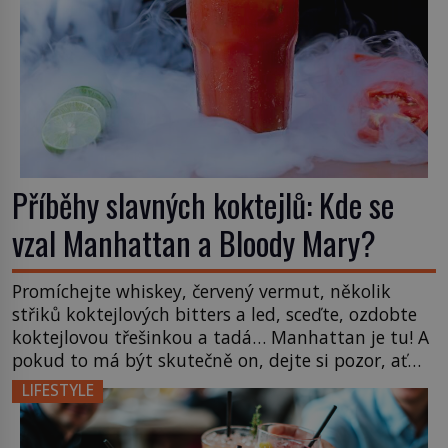
Příběhy slavných koktejlů: Kde se
vzal Manhattan a Bloody Mary?
Promíchejte whiskey, červený vermut, několik
střiků koktejlových bitters a led, sceďte, ozdobte
koktejlovou třešinkou a tadá… Manhattan je tu! A
pokud to má být skutečně on, dejte si pozor, ať
místo klasické americké rye whiskey či klidně
LIFESTYLE
bourbonu nepoužijete skotskou whisku. Co se
stane? Inu, koktejl bude stále skvělý, ale už to