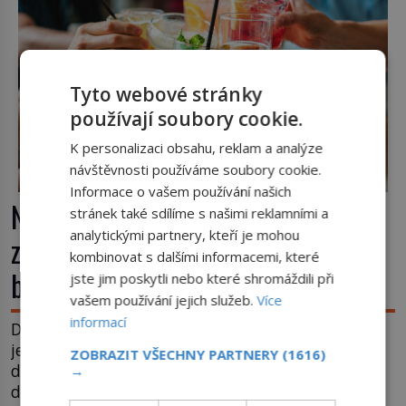
nebude Manhattan ale […]
Tyto webové stránky
používají soubory cookie.
K personalizaci obsahu, reklam a analýze
návštěvnosti používáme soubory cookie.
Informace o vašem používání našich
Nápoj, která chutná po seně. Jak
stránek také sdílíme s našimi reklamními a
analytickými partnery, kteří je mohou
znechucený Američan vymyslel
kombinovat s dalšími informacemi, které
brčko
jste jim poskytli nebo které shromáždili při
vašem používání jejich služeb.
Více
informací
Dnes je brčko naprostou samozřejmostí. Jenže
ještě v 19. století lidé upíjejí limonády i koktejly
ZOBRAZIT VŠECHNY PARTNERY
(1616)
dutými stébly žita nebo žitné slámy. Fungují sice
→
dobře, mají ale jednu nepříjemnou vlastnost po