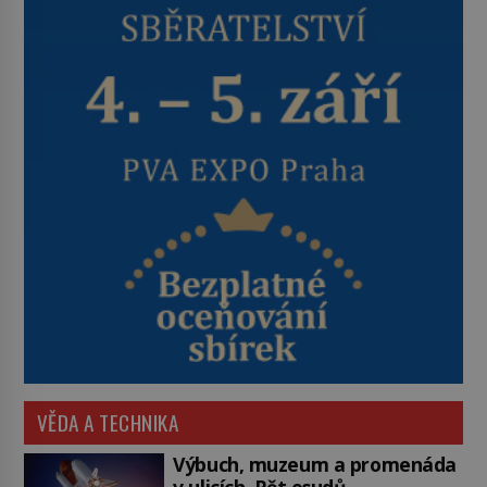
VĚDA A TECHNIKA
Výbuch, muzeum a promenáda
v ulicích. Pět osudů