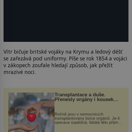
Vítr bičuje britské vojáky na Krymu a ledový déšť
se zařezává pod uniformy. Píše se rok 1854 a vojáci
v zákopech zoufale hledají způsob, jak přežít
mrazivé noci.
Transplantace a duše.
Přenesly orgány i kousek
osobnosti dárce?
Ročně jsou v nemocnicích
transplantovány tisíce orgánů. Je-li
operace úspěšná, lidské tělo přijme
darovaný orgán za své a pacient
může vést plnohodnotný život. Ale co