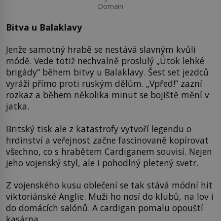
Domain
Bitva u Balaklavy
Jenže samotný hrabě se nestává slavným kvůli
módě. Vede totiž nechvalně proslulý „Útok lehké
brigády“ během bitvy u Balaklavy. Šest set jezdců
vyráží přímo proti ruským dělům. „Vpřed!“ zazní
rozkaz a během několika minut se bojiště mění v
jatka.
Britský tisk ale z katastrofy vytvoří legendu o
hrdinství a veřejnost začne fascinovaně kopírovat
všechno, co s hrabětem Cardiganem souvisí. Nejen
jeho vojenský styl, ale i pohodlný pletený svetr.
Z vojenského kusu oblečení se tak stává módní hit
viktoriánské Anglie. Muži ho nosí do klubů, na lov i
do domácích salónů. A cardigan pomalu opouští
kasárna.