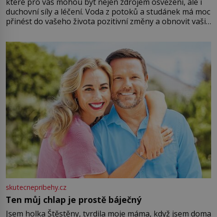
které pro vás mohou být nejen zdrojem osvěžení, ale i
duchovní síly a léčení. Voda z potoků a studánek má moc
přinést do vašeho života pozitivní změny a obnovit vaši
energii. Využitím těchto přírodních zdrojů v magii
můžete obohatit své rituály a přinést do svého života
větší harmonii a klid. Je důležité
skutecnepribehy.cz
Ten můj chlap je prostě báječný
Jsem holka Štěstěny, tvrdila moje máma, když jsem doma