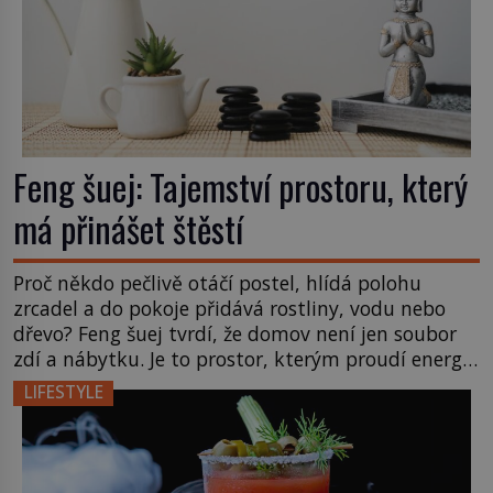
Feng šuej: Tajemství prostoru, který
má přinášet štěstí
Proč někdo pečlivě otáčí postel, hlídá polohu
zrcadel a do pokoje přidává rostliny, vodu nebo
dřevo? Feng šuej tvrdí, že domov není jen soubor
zdí a nábytku. Je to prostor, kterým proudí energie
čchi a jeho uspořádání může ovlivňovat, jak se v
LIFESTYLE
něm člověk cítí. Feng šuej má kořeny ve staré Číně
a jeho historie […]