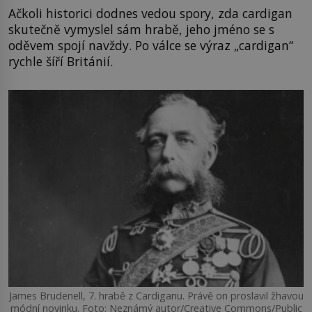
Ačkoli historici dodnes vedou spory, zda cardigan
skutečně vymyslel sám hrabě, jeho jméno se s
oděvem spojí navždy. Po válce se výraz „cardigan“
rychle šíří Británií.
James Brudenell, 7. hrabě z Cardiganu. Právě on proslavil žhavou
módní novinku. Foto: Neznámý autor/Creative Commons/Public