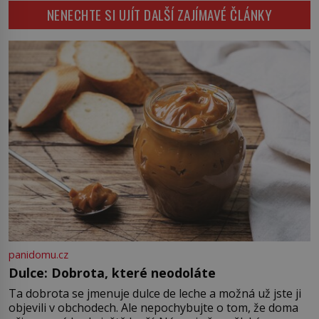
dokáže příroda a napovídá, kde
NENECHTE SI UJÍT DALŠÍ ZAJÍMAVÉ ČLÁNKY
pozornost dvojice zkušených
bychom jednou […]
astronomů. Namísto ní ale objeví
něco mnohem hmatatelnějšího.
Naprosto rekordní kometu!
Astronomové Pedro Bernardinelli a
Gary Bernstein mravenčí prací
zkoumají archivní snímky v rámci
Průzkumu temné energie […]
panidomu.cz
Dulce: Dobrota, které neodoláte
Ta dobrota se jmenuje dulce de leche a možná už jste ji
objevili v obchodech. Ale nepochybujte o tom, že doma