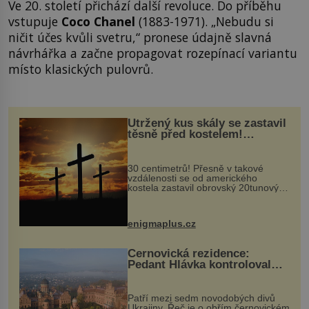
Ve 20. století přichází další revoluce. Do příběhu
vstupuje
Coco Chanel
(1883-1971). „Nebudu si
ničit účes kvůli svetru,“ pronese údajně slavná
návrhářka a začne propagovat rozepínací variantu
místo klasických pulovrů.
Utržený kus skály se zastavil
těsně před kostelem!
Ochránila ho boží síla?
30 centimetrů! Přesně v takové
vzdálenosti se od amerického
kostela zastavil obrovský 20tunový
balvan, který se v květnu 2014
nečekaně odtrhl od nedaleké skály
při její demolici. Podle místních stojí
enigmaplus.cz
...
Černovická rezidence:
Pedant Hlávka kontroloval
každou cihlu
Patří mezi sedm novodobých divů
Ukrajiny. Řeč je o obřím černovickém