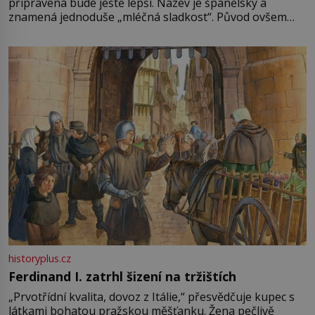
připravená bude ještě lepší. Název je španělský a
znamená jednoduše „mléčná sladkost“. Původ ovšem
není úplně jednoznačný, o autorství této receptury se
pře hned několik latinskoamerických zemí a k tomu
Francie, kde se traduje,
historyplus.cz
Ferdinand I. zatrhl šizení na tržištích
„Prvotřídní kvalita, dovoz z Itálie,“ přesvědčuje kupec s
látkami bohatou pražskou měšťanku. Žena pečlivě