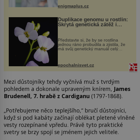
když při transplantaci nepřijímám...
enigmaplus.cz
Duplikace genomu u rostlin:
Skrytá genetická zátěž i
evoluční výhoda
Představte si, že by se rostlina
jednou ráno probudila a zjistila, že
má svůj genetický manuál celý
dvakrát. Přesně to se občas v
přírodě stane – a podle nového
výzkumu to může být pro druhy
epochalnisvet.cz
vstupenka...
Mezi důstojníky tehdy vyčnívá muž s tvrdým
pohledem a dokonale upraveným knírem,
James
Brudenell, 7. hrabě z Cardiganu
(1797-1868).
„Potřebujeme něco teplejšího,“ bručí důstojníci,
když si pod kabáty začínají oblékat pletené vlněné
vesty rozepínané vpředu. Právě tyto praktické
svetry se brzy spojí se jménem jejich velitele.