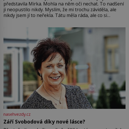
představila Mirka. Mohla na něm oči nechat. To nadšení
ji neopustilo nikdy. Myslím, že mi trochu záviděla, ale
nikdy jsem jí to neřekla. Tátu měla ráda, ale co si
pamatuji, tak jsme s Mirkem byli zamilovaní mnohem víc.
Jsme spolu moc rádi Tehdy byla jiná doba, když
nasehvezdy.cz
Září Svobodová díky nové lásce?