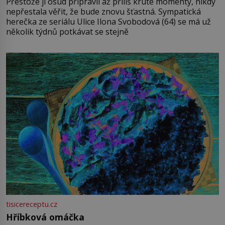
Přestože jí osud připravil až příliš kruté momenty, nikdy
nepřestala věřit, že bude znovu šťastná. Sympatická
herečka ze seriálu Ulice Ilona Svobodová (64) se má už
několik týdnů potkávat se stejně
tisicereceptu.cz
Hříbková omáčka