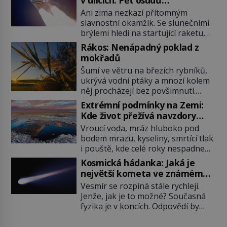
nejslavnějších raketoplánů
Ani zima nezkazí přítomným
slavnostní okamžik. Se slunečními
brýlemi hledí na startující raketu,
která má do vesmíru vynést kromě
Rákos: Nenápadný poklad z
posádky také obyčejnou učitelku.
mokřadů
Po několika sekundách všem
Šumí ve větru na březích rybníků,
ztuhnou úsměvy, stroj totiž
ukrývá vodní ptáky a mnozí kolem
exploduje. Jejich konstrukce není
něj procházejí bez povšimnutí.
z levného kraje, daňové poplatníky
Přesto právě rákos pomáhal stavět
stojí miliardy dolarů. Na druhou
Extrémní podmínky na Zemi:
domy, vyrábět lodě, zapisovat první
stranu zvládnou jen představitelné
Kde život přežívá navzdory
texty a inspiroval řadu pověstí.
věci. Na malé kousky Název:
všemu
Vroucí voda, mráz hluboko pod
Tato skromná, ale užitečná
Columbia První […]
bodem mrazu, kyseliny, smrtící tlak
rostlina provází člověka už tisíce
i pouště, kde celé roky nespadne
let. Většina lidí vnímá rákos jen jako
jediná kapka deště. Na první
obyčejnou kulisu letního koupání.
Kosmická hádanka: Jaká je
pohled místa, kde nemůže
Stačí se však podívat […]
největší kometa ve známém
existovat vůbec nic. Přesto právě
vesmíru?
Vesmír se rozpíná stále rychleji.
tady vědci objevují organismy,
Jenže, jak je to možné? Současná
které posouvají hranice života.
fyzika je v koncích. Odpovědí by
Každý nový nález mění naše
mohla být hypotetická temná
představy o tom, co všechno
energie. Právě na tu se zaměří