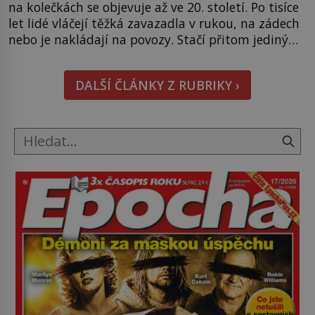
na kolečkách se objevuje až ve 20. století. Po tisíce
let lidé vláčejí těžká zavazadla v rukou, na zádech
nebo je nakládají na povozy. Stačí přitom jediný
nápad, připevnit ke kufru kolečka. Jenže právě ten
nikdo dlouho nedostane. Až jednou se na letišti
DALŠÍ ČLÁNKY Z RUBRIKY ›
ozve věta, která změní […]