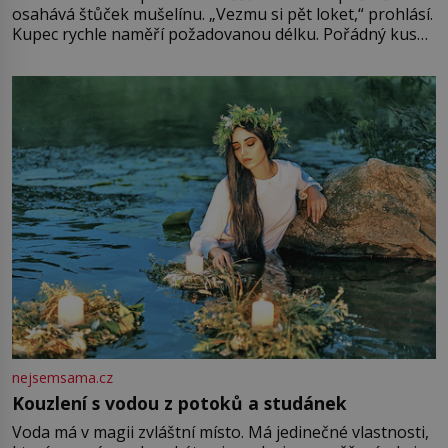
osahává štůček mušelínu. „Vezmu si pět loket,“ prohlásí.
Kupec rychle naměří požadovanou délku. Pořádný kus
mu přitom zůstane za prsty… „Na šaty ho bude málo,
milostpaní. Stačí jenom na sukni,“ zhodnotí švadlena
množství růžového mušelínu. „Ošidili vás, podívejte.“
Vezme do ruky dřevěnou
nejsemsama.cz
Kouzlení s vodou z potoků a studánek
Voda má v magii zvláštní místo. Má jedinečné vlastnosti,