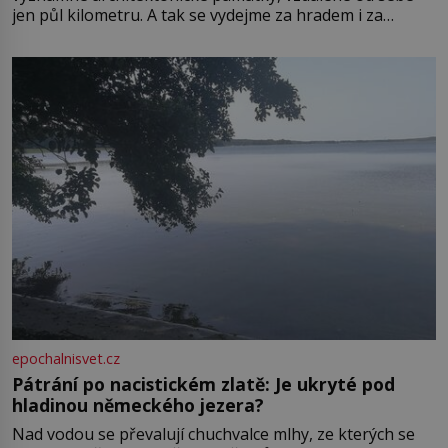
jen půl kilometru. A tak se vydejme za hradem i za
zámkem do krásné jihomoravské krajiny. Trhová osada
Boskovice na okraji Drahanské vrchoviny vznikla někdy
ve13. století, a už v roce 1313 kronikáři zaznamenali
epochalnisvet.cz
Pátrání po nacistickém zlatě: Je ukryté pod
hladinou německého jezera?
Nad vodou se převalují chuchvalce mlhy, ze kterých se