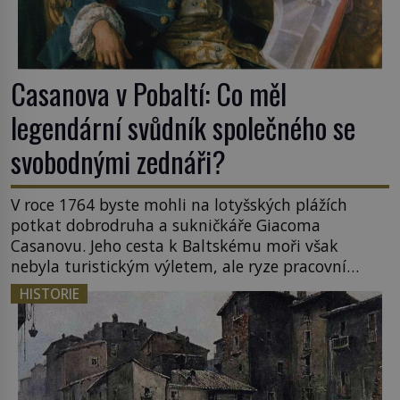
Casanova v Pobaltí: Co měl
legendární svůdník společného se
svobodnými zednáři?
V roce 1764 byste mohli na lotyšských plážích
potkat dobrodruha a sukničkáře Giacoma
Casanovu. Jeho cesta k Baltskému moři však
nebyla turistickým výletem, ale ryze pracovní
cestou se zištnými úmysly. Jaký cíl Casanova
HISTORIE
sledoval, když se například procházel uličkami
lotyšské Rigy? Casanova v Pobaltí kontaktoval
tamní zednářské lóže. Nebyl v této oblasti žádným
nováčkem, protože do zednářské […]