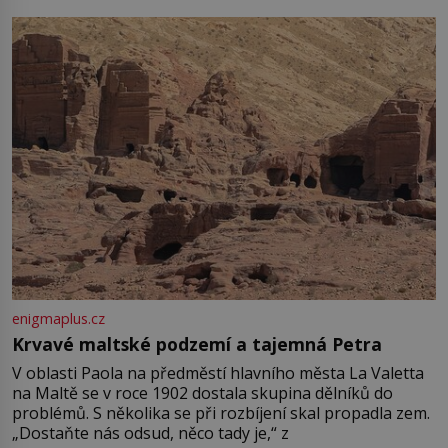
enigmaplus.cz
Krvavé maltské podzemí a tajemná Petra
V oblasti Paola na předměstí hlavního města La Valetta
na Maltě se v roce 1902 dostala skupina dělníků do
problémů. S několika se při rozbíjení skal propadla zem.
„Dostaňte nás odsud, něco tady je,“ z