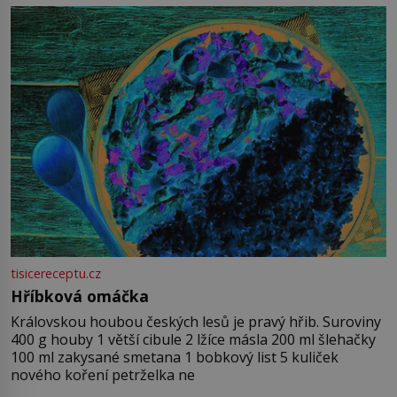
tisicereceptu.cz
Hříbková omáčka
Královskou houbou českých lesů je pravý hřib. Suroviny
400 g houby 1 větší cibule 2 lžíce másla 200 ml šlehačky
100 ml zakysané smetana 1 bobkový list 5 kuliček
nového koření petrželka ne