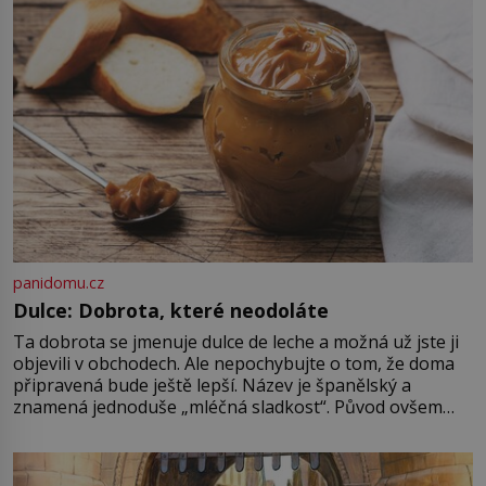
začátku 20. století, jeho kořeny
však sahají mnohem hlouběji a
podílí se […]
panidomu.cz
Dulce: Dobrota, které neodoláte
Ta dobrota se jmenuje dulce de leche a možná už jste ji
objevili v obchodech. Ale nepochybujte o tom, že doma
připravená bude ještě lepší. Název je španělský a
znamená jednoduše „mléčná sladkost“. Původ ovšem
není úplně jednoznačný, o autorství této receptury se
pře hned několik latinskoamerických zemí a k tomu
Francie, kde se traduje,