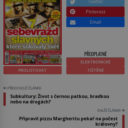
Twitter
Pinterest
Email
PŘEDPLATNÉ
ELEKTRONICKÉ
PROLISTOVAT
TIŠTĚNÉ
PŘEDCHOZÍ ČLÁNEK
Subkultury: Život s černou patkou, bradkou
nebo na drogách?
DALŠÍ ČLÁNEK
Připravil pizzu Margheritu pekař na počest
královny?