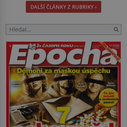
Tato veselá podívaná připomíná jeden z
DALŠÍ ČLÁNKY Z RUBRIKY ›
nejpodivnějších a zároveň nejkrutějších zvyků […]