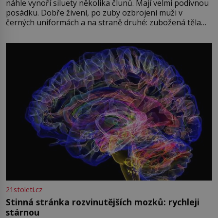
náhle vynoří siluety několika člunů. Mají velmi podivnou
posádku. Dobře živení, po zuby ozbrojení muži v
černých uniformách a na straně druhé: zubožená těla
oblečená v chatrných vězeňských hadrech. Co tato
přízračná scéna znamená? Je jaro roku 1945, druhá
světová válka se chýlí ke konci. Jezero Stolpsee
21stoleti.cz
Stinná stránka rozvinutějších mozků: rychleji
stárnou