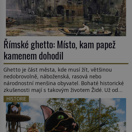
Římské ghetto: Místo, kam papež
kamenem dohodil
Ghetto je část města, kde musí žít, většinou
nedobrovolně, náboženská, rasová nebo
národnostní menšina obyvatel. Bohaté historické
zkušenosti mají s takovým životem Židé. Už od
středověku jsou totiž v každou chvíli nuceni v
HISTORIE
nějakém žít. Mezi ty nejslavnější patří i římské
ghetto založené v roce 1555. Pokud jde o vztah
k Židům, nemá se Řím čím chlubit. […]