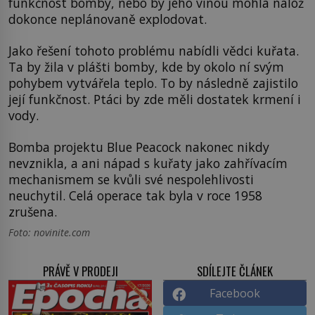
funkčnost bomby, nebo by jeho vinou mohla nálož
dokonce neplánovaně explodovat.
Jako řešení tohoto problému nabídli vědci kuřata.
Ta by žila v plášti bomby, kde by okolo ní svým
pohybem vytvářela teplo. To by následně zajistilo
její funkčnost. Ptáci by zde měli dostatek krmení i
vody.
Bomba projektu Blue Peacock nakonec nikdy
nevznikla, a ani nápad s kuřaty jako zahřívacím
mechanismem se kvůli své nespolehlivosti
neuchytil. Celá operace tak byla v roce 1958
zrušena.
Foto: novinite.com
PRÁVĚ V PRODEJI
SDÍLEJTE ČLÁNEK
Facebook