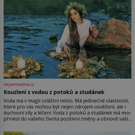
Vezme do ruky dřevěnou
nejsemsama.cz
Kouzlení s vodou z potoků a studánek
Voda má v magii zvláštní místo. Má jedinečné vlastnosti,
které pro vás mohou být nejen zdrojem osvěžení, ale i
duchovní síly a léčení. Voda z potoků a studánek má moc
přinést do vašeho života pozitivní změny a obnovit vaši
energii. Využitím těchto přírodních zdrojů v magii
můžete obohatit své rituály a přinést do svého života