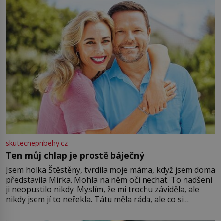
větší harmonii a klid. Je důležité
skutecnepribehy.cz
Ten můj chlap je prostě báječný
Jsem holka Štěstěny, tvrdila moje máma, když jsem doma
představila Mirka. Mohla na něm oči nechat. To nadšení
ji neopustilo nikdy. Myslím, že mi trochu záviděla, ale
nikdy jsem jí to neřekla. Tátu měla ráda, ale co si
pamatuji, tak jsme s Mirkem byli zamilovaní mnohem víc.
Jsme spolu moc rádi Tehdy byla jiná doba, když