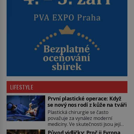
LIFESTYLE
První plastické operace: Když
se nový nos rodí z kůže na tváři
Plastická chirurgie se často
považuje za vynález moderní
medicíny. Ve skutečnosti jsou její
kořeny staré více než dva a půl
Původ vidličky: Proč ji Evropa