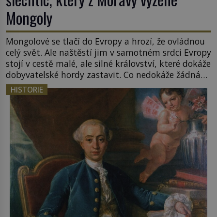
Mongoly
Mongolové se tlačí do Evropy a hrozí, že ovládnou
celý svět. Ale naštěstí jim v samotném srdci Evropy
stojí v cestě malé, ale silné království, které dokáže
dobyvatelské hordy zastavit. Co nedokáže žádná
z asijských říší, co nedokážou Němci – to dokáže
HISTORIE
český král. Nebo že by ne? Mongolové od roku 1223
postupují podél Kaspického a Azovského moře, […]