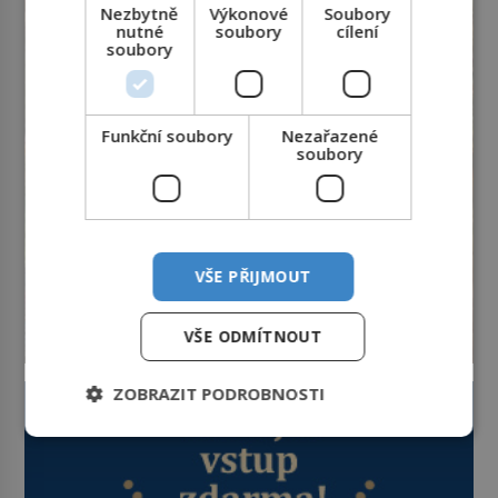
Nezbytně
Výkonové
Soubory
nedostane. Až jednou se na letišti
nutné
soubory
cílení
ozve věta, která změní […]
soubory
Funkční soubory
Nezařazené
soubory
VŠE PŘIJMOUT
VŠE ODMÍTNOUT
ZOBRAZIT PODROBNOSTI