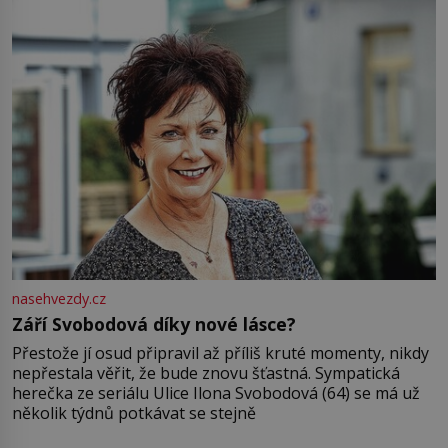
nasehvezdy.cz
Září Svobodová díky nové lásce?
Přestože jí osud připravil až příliš kruté momenty, nikdy
nepřestala věřit, že bude znovu šťastná. Sympatická
herečka ze seriálu Ulice Ilona Svobodová (64) se má už
několik týdnů potkávat se stejně