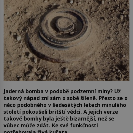
Jaderná bomba v podobě podzemní miny? Už
takový nápad zní sám o sobě šíleně. Přesto se o
něco podobného v šedesátých letech minulého
století pokoušeli britští vědci. A jejich verze
takové bomby byla ještě bizarnější, než se
vůbec může zdát. Ke své funkčnosti
potřebovala živá kuřata.