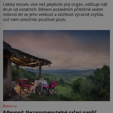
Lidský mozek, více než jakýkoliv jiný orgán, odlišuje náš
druh od ostatních. Během posledních přibližně sedmi
milionů let se jeho velikost a složitost výrazně zvýšila,
což nám umožnilo používat jazyk,
iluxus.cz
&Beyond: Nezapomenutelné safari napříč