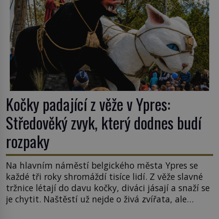
Kočky padající z věže v Ypres:
Středověký zvyk, který dodnes budí
rozpaky
Na hlavním náměstí belgického města Ypres se
každé tři roky shromáždí tisíce lidí. Z věže slavné
tržnice létají do davu kočky, diváci jásají a snaží se
je chytit. Naštěstí už nejde o živá zvířata, ale
jenom o plyšové suvenýry. Kdysi to ale bylo jinak.