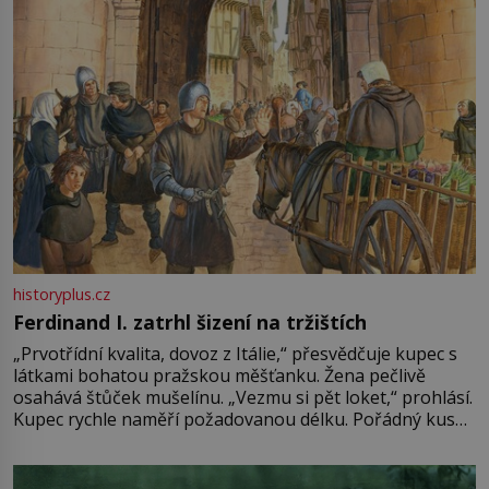
historyplus.cz
Ferdinand I. zatrhl šizení na tržištích
„Prvotřídní kvalita, dovoz z Itálie,“ přesvědčuje kupec s
látkami bohatou pražskou měšťanku. Žena pečlivě
osahává štůček mušelínu. „Vezmu si pět loket,“ prohlásí.
Kupec rychle naměří požadovanou délku. Pořádný kus
mu přitom zůstane za prsty… „Na šaty ho bude málo,
milostpaní. Stačí jenom na sukni,“ zhodnotí švadlena
množství růžového mušelínu. „Ošidili vás, podívejte.“