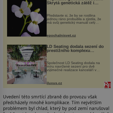
Skrytá genetická zátěž i
evoluční výhoda
Představte si, že by se rostlina
jednou ráno probudila a zjistila, že
má svůj genetický manuál celý
dvakrát. Přesně to se občas v
přírodě stane – a podle nového
výzkumu to může být pro druhy
epochalnisvet.cz
vstupenka...
LD Seating dodala sezení do
prestižního komplexu
MediaCityUK v Salfordu
Společnost LD Seating dodala na
míru navržené sezení pro dvě
výjimečné realizace kanceláří v
areálu MediaCityUK v anglickém
Salfordu – konkrétně do budov Blue
Tower a Orange Tower. Komplex
iluxus.cz
budov Media...
Uvedení této smrtící zbraně do provozu však
předcházely mnohé komplikace. Tím největším
problémem byl chlad, který by pod zemí narušoval