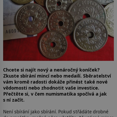
Chcete si najít nový a nenáročný koníček?
Zkuste sbírání mincí nebo medailí. Sběratelství
vám kromě radosti dokáže přinést také nové
vědomosti nebo zhodnotit vaše investice.
Přečtěte si, v čem numismatika spočívá a jak
s ní začít.
Není sbírání jako sbírání. Pokud střádáte drobné