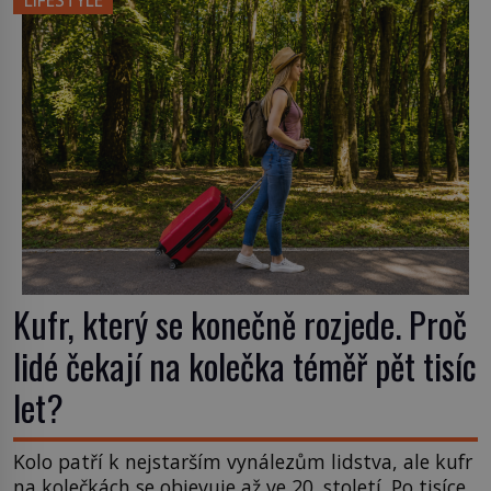
LIFESTYLE
příchuť. Právě tahle drobná nepříjemnost přivede
amerického výrobce cigaretových náustků k
nápadu, který změní způsob pití po celém […]
Kufr, který se konečně rozjede. Proč
lidé čekají na kolečka téměř pět tisíc
let?
Kolo patří k nejstarším vynálezům lidstva, ale kufr
na kolečkách se objevuje až ve 20. století. Po tisíce