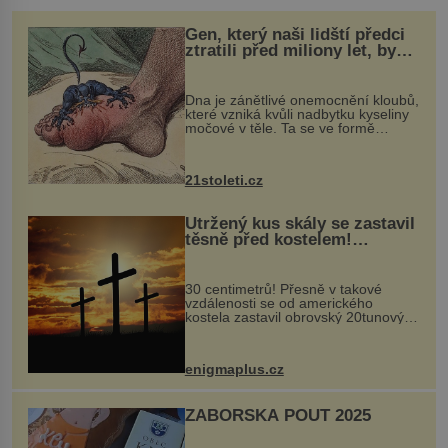
Gen, který naši lidští předci
ztratili před miliony let, by
mohl pomoci s léčbou
„nemoci králů“
Dna je zánětlivé onemocnění kloubů,
které vzniká kvůli nadbytku kyseliny
močové v těle. Ta se ve formě
krystalků ukládá v blízkosti kloubů,
nejčastěji přitom postihuje palce na
nohou, a způsobuje bole...
21stoleti.cz
Utržený kus skály se zastavil
těsně před kostelem!
Ochránila ho boží síla?
30 centimetrů! Přesně v takové
vzdálenosti se od amerického
kostela zastavil obrovský 20tunový
balvan, který se v květnu 2014
nečekaně odtrhl od nedaleké skály
při její demolici. Podle místních stojí
enigmaplus.cz
...
ZÁBOŘSKÁ POUŤ 2025