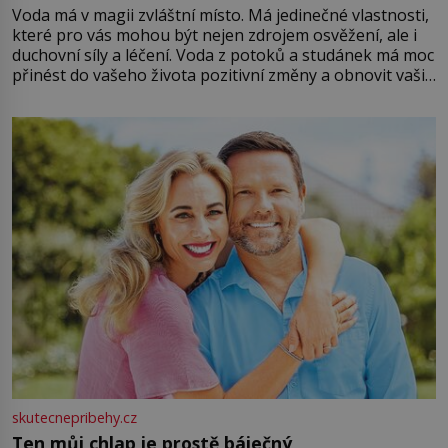
Voda má v magii zvláštní místo. Má jedinečné vlastnosti,
které pro vás mohou být nejen zdrojem osvěžení, ale i
duchovní síly a léčení. Voda z potoků a studánek má moc
přinést do vašeho života pozitivní změny a obnovit vaši
energii. Využitím těchto přírodních zdrojů v magii
můžete obohatit své rituály a přinést do svého života
větší harmonii a klid. Je důležité
skutecnepribehy.cz
Ten můj chlap je prostě báječný