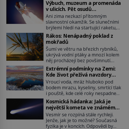
Výbuch, muzeum a promenáda
v ulicích. Pět osudů
nejslavnějších raketoplánů
Ani zima nezkazí přítomným
slavnostní okamžik. Se slunečními
brýlemi hledí na startující raketu,
která má do vesmíru vynést kromě
Rákos: Nenápadný poklad z
posádky také obyčejnou učitelku.
mokřadů
Po několika sekundách všem
Šumí ve větru na březích rybníků,
ztuhnou úsměvy, stroj totiž
ukrývá vodní ptáky a mnozí kolem
exploduje. Jejich konstrukce není
něj procházejí bez povšimnutí.
z levného kraje, daňové poplatníky
Přesto právě rákos pomáhal stavět
stojí miliardy dolarů. Na druhou
Extrémní podmínky na Zemi:
domy, vyrábět lodě, zapisovat první
stranu zvládnou jen představitelné
Kde život přežívá navzdory
texty a inspiroval řadu pověstí.
věci. Na malé kousky Název:
všemu
Vroucí voda, mráz hluboko pod
Tato skromná, ale užitečná
Columbia První […]
bodem mrazu, kyseliny, smrtící tlak
rostlina provází člověka už tisíce
i pouště, kde celé roky nespadne
let. Většina lidí vnímá rákos jen jako
jediná kapka deště. Na první
obyčejnou kulisu letního koupání.
Kosmická hádanka: Jaká je
pohled místa, kde nemůže
Stačí se však podívat […]
největší kometa ve známém
existovat vůbec nic. Přesto právě
vesmíru?
Vesmír se rozpíná stále rychleji.
tady vědci objevují organismy,
Jenže, jak je to možné? Současná
které posouvají hranice života.
fyzika je v koncích. Odpovědí by
Každý nový nález mění naše