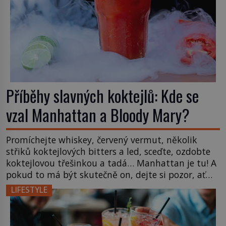
Příběhy slavných koktejlů: Kde se
vzal Manhattan a Bloody Mary?
Promíchejte whiskey, červený vermut, několik
střiků koktejlových bitters a led, sceďte, ozdobte
koktejlovou třešinkou a tadá… Manhattan je tu! A
pokud to má být skutečně on, dejte si pozor, ať
místo klasické americké rye whiskey či klidně
LIFESTYLE
bourbonu nepoužijete skotskou whisku. Co se
stane? Inu, koktejl bude stále skvělý, ale už to
nebude Manhattan ale […]