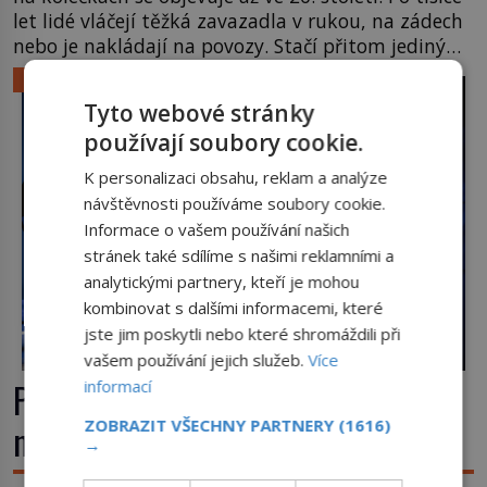
let lidé vláčejí těžká zavazadla v rukou, na zádech
nebo je nakládají na povozy. Stačí přitom jediný
nápad, připevnit ke kufru kolečka. Jenže právě ten
LIFESTYLE
nikdo dlouho nedostane. Až jednou se na letišti
Tyto webové stránky
ozve věta, která změní […]
používají soubory cookie.
K personalizaci obsahu, reklam a analýze
návštěvnosti používáme soubory cookie.
Informace o vašem používání našich
stránek také sdílíme s našimi reklamními a
analytickými partnery, kteří je mohou
kombinovat s dalšími informacemi, které
jste jim poskytli nebo které shromáždili při
vašem používání jejich služeb.
Více
První plastické operace: Když se
informací
ZOBRAZIT VŠECHNY PARTNERY
(1616)
nový nos rodí z kůže na tváři
→