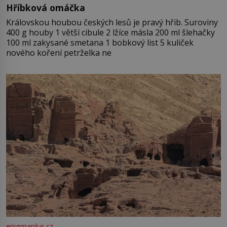
Hříbková omáčka
Královskou houbou českých lesů je pravý hřib. Suroviny
400 g houby 1 větší cibule 2 lžíce másla 200 ml šlehačky
100 ml zakysané smetana 1 bobkový list 5 kuliček
nového koření petrželka ne
enigmaplus.cz