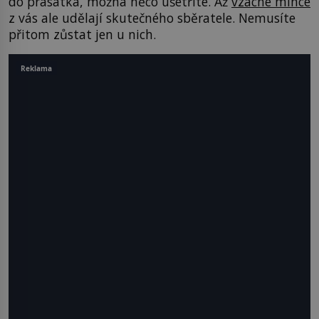
do prasátka, možná něco ušetříte. Až
vzácné mince
z vás ale udělají skutečného sběratele. Nemusíte
přitom zůstat jen u nich.
Reklama