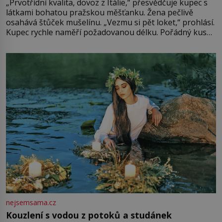
„Prvotřídní kvalita, dovoz z Itálie,“ přesvědčuje kupec s
látkami bohatou pražskou měšťanku. Žena pečlivě
osahává štůček mušelínu. „Vezmu si pět loket,“ prohlásí.
Kupec rychle naměří požadovanou délku. Pořádný kus
mu přitom zůstane za prsty… „Na šaty ho bude málo,
milostpaní. Stačí jenom na sukni,“ zhodnotí švadlena
množství růžového mušelínu. „Ošidili vás, podívejte.“
Vezme do ruky dřevěnou
nejsemsama.cz
Kouzlení s vodou z potoků a studánek