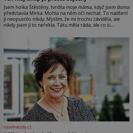
Jsem holka Štěstěny, tvrdila moje máma, když jsem doma
představila Mirka. Mohla na něm oči nechat. To nadšení
ji neopustilo nikdy. Myslím, že mi trochu záviděla, ale
nikdy jsem jí to neřekla. Tátu měla ráda, ale co si
pamatuji, tak jsme s Mirkem byli zamilovaní mnohem víc.
Jsme spolu moc rádi Tehdy byla jiná doba, když
nasehvezdy.cz