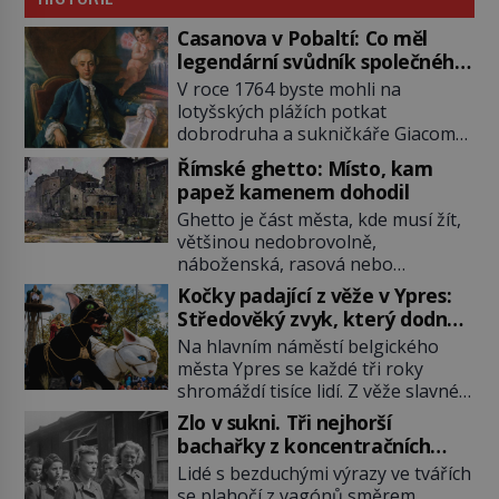
Casanova v Pobaltí: Co měl
legendární svůdník společného
se svobodnými zednáři?
V roce 1764 byste mohli na
lotyšských plážích potkat
dobrodruha a sukničkáře Giacoma
Casanovu. Jeho cesta k Baltskému
Římské ghetto: Místo, kam
moři však nebyla turistickým
papež kamenem dohodil
výletem, ale ryze pracovní cestou
Ghetto je část města, kde musí žít,
se zištnými úmysly. Jaký cíl
většinou nedobrovolně,
Casanova sledoval, když se
náboženská, rasová nebo
například procházel uličkami
národnostní menšina obyvatel.
lotyšské Rigy? Casanova v Pobaltí
Kočky padající z věže v Ypres:
Bohaté historické zkušenosti mají s
kontaktoval tamní zednářské lóže.
Středověký zvyk, který dodnes
takovým životem Židé. Už od
Nebyl v této oblasti žádným
budí rozpaky
Na hlavním náměstí belgického
středověku jsou totiž v každou
nováčkem, protože do zednářské
města Ypres se každé tři roky
chvíli nuceni v nějakém žít. Mezi ty
[…]
shromáždí tisíce lidí. Z věže slavné
nejslavnější patří i římské ghetto
tržnice létají do davu kočky, diváci
založené v roce 1555. Pokud jde o
Zlo v sukni. Tři nejhorší
jásají a snaží se je chytit. Naštěstí
vztah k Židům, nemá se Řím čím
bachařky z koncentračních
už nejde o živá zvířata, ale jenom o
chlubit. […]
táborů
Lidé s bezduchými výrazy ve tvářích
plyšové suvenýry. Kdysi to ale bylo
se plahočí z vagónů směrem