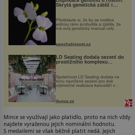
Duplikace genomu u rostlin:
Skrytá genetická zátěž i
evoluční výhoda
Představte si, že by se rostlina
jednou ráno probudila a zjistila, že
má svůj genetický manuál celý
dvakrát. Přesně to se občas v
přírodě stane – a podle nového
výzkumu to může být pro druhy
epochalnisvet.cz
vstupenka...
LD Seating dodala sezení do
prestižního komplexu
MediaCityUK v Salfordu
Společnost LD Seating dodala na
míru navržené sezení pro dvě
výjimečné realizace kanceláří v
areálu MediaCityUK v anglickém
Salfordu – konkrétně do budov Blue
Tower a Orange Tower. Komplex
iluxus.cz
budov Media...
Mince se využívají jako platidlo, proto na nich vždy
najdete vyraženou jejich nominální hodnotu.
S medailemi se však běžně platit nedá. Jejich