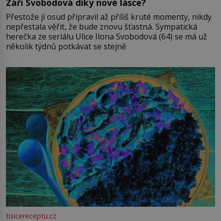
Září Svobodová díky nové lásce?
Přestože jí osud připravil až příliš kruté momenty, nikdy
nepřestala věřit, že bude znovu šťastná. Sympatická
herečka ze seriálu Ulice Ilona Svobodová (64) se má už
několik týdnů potkávat se stejně
tisicereceptu.cz