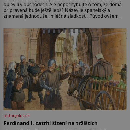
objevili v obchodech. Ale nepochybujte o tom, že doma
připravená bude ještě lepší. Název je španělský a
znamená jednoduše „mléčná sladkost“. Původ ovšem
není úplně jednoznačný, o autorství této receptury se
pře hned několik latinskoamerických zemí a k tomu
Francie, kde se traduje,
historyplus.cz
Ferdinand I. zatrhl šizení na tržištích