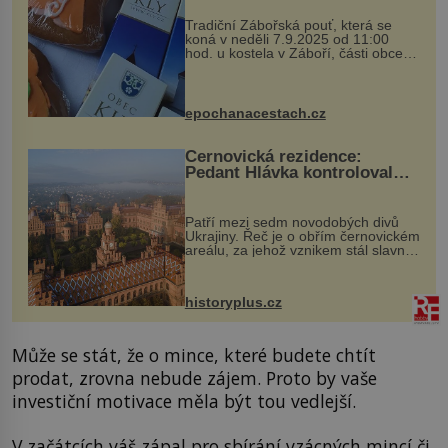
Tradiční Zábořská pouť, která se
koná v neděli 7.9.2025 od 11:00
hod. u kostela v Záboří, části obce
Kly u Mělníka. V programu naleznete
komentovanou prohlídku kostela,
dobovou hudbu, řemesla, atrakce...
epochanacestach.cz
Černovická rezidence:
Pedant Hlávka kontroloval
každou cihlu
Patří mezi sedm novodobých divů
Ukrajiny. Řeč je o obřím černovickém
areálu, za jehož vznikem stál slavný
český architekt Josef Hlávka. Ten si
na něm dal mimořádně záležet. Jeho
stavební plány by při ...
historyplus.cz
Může se stát, že o mince, které budete chtít
prodat, zrovna nebude zájem. Proto by vaše
investiční motivace měla být tou vedlejší.
V začátcích váš zápal pro sbírání
vzácných mincí
či