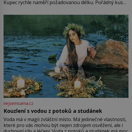
Kupec rychle naměří požadovanou délku. Pořádný kus
mu přitom zůstane za prsty… „Na šaty ho bude málo,
milostpaní. Stačí jenom na sukni,“ zhodnotí švadlena
množství růžového mušelínu. „Ošidili vás, podívejte.“
Vezme do ruky dřevěnou
nejsemsama.cz
Kouzlení s vodou z potoků a studánek
Voda má v magii zvláštní místo. Má jedinečné vlastnosti,
které pro vás mohou být nejen zdrojem osvěžení, ale i
duchovní síly a léčení. Voda z potoků a studánek má moc