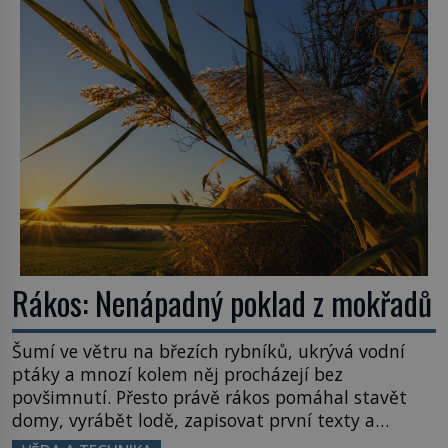
poplatníky stojí miliardy dolarů. Na druhou stranu
zvládnou jen představitelné věci. Na malé kousky
Název: Columbia První […]
Rákos: Nenápadný poklad z mokřadů
Šumí ve větru na březích rybníků, ukrývá vodní
ptáky a mnozí kolem něj procházejí bez
povšimnutí. Přesto právě rákos pomáhal stavět
domy, vyrábět lodě, zapisovat první texty a
inspiroval řadu pověstí. Tato skromná, ale