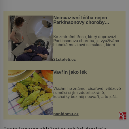
Neinvazivní léčba nejen
Parkinsonovy choroby
pomocí ultrazvukové
„helmy“
Ke zmírnění třesu, který doprovází
Parkinsonovu chorobu, je využívána
hluboká mozková stimulace, která
však vyžaduje vysoce invazivní
zákrok. Ultrazvuk zase není vhodný
k dostatečně přesnému zacílení ...
21stoleti.cz
Vavřín jako lék
Všichni ho známe, císařové, vítězové
i umělci si jím zdobili skráně,
kuchařky bez něj neuvaří, a to ještě
nevíte, že bobkový list může výrazně
zmírnit některé naše neduhy.
Obsahuje v malém množství ně...
panidomu.cz