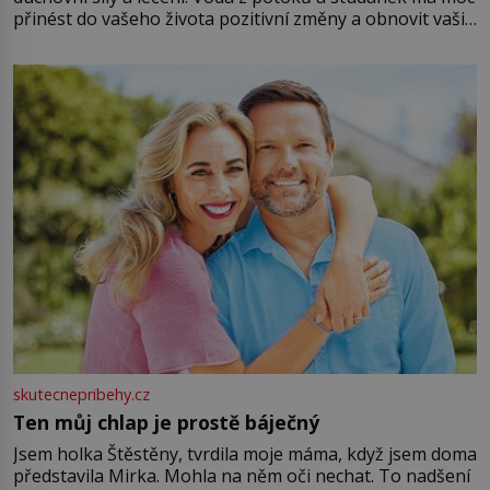
přinést do vašeho života pozitivní změny a obnovit vaši
energii. Využitím těchto přírodních zdrojů v magii
můžete obohatit své rituály a přinést do svého života
větší harmonii a klid. Je důležité
skutecnepribehy.cz
Ten můj chlap je prostě báječný
Jsem holka Štěstěny, tvrdila moje máma, když jsem doma
představila Mirka. Mohla na něm oči nechat. To nadšení