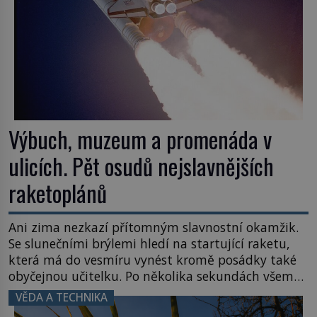
Výbuch, muzeum a promenáda v
ulicích. Pět osudů nejslavnějších
raketoplánů
Ani zima nezkazí přítomným slavnostní okamžik.
Se slunečními brýlemi hledí na startující raketu,
která má do vesmíru vynést kromě posádky také
obyčejnou učitelku. Po několika sekundách všem
ztuhnou úsměvy, stroj totiž exploduje. Jejich
VĚDA A TECHNIKA
konstrukce není z levného kraje, daňové