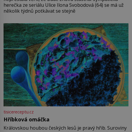
herečka ze seriálu Ulice Ilona Svobodová (64) se má už
několik týdnů potkávat se stejně
tisicereceptu.cz
Hříbková omáčka
Královskou houbou českých lesů je pravý hřib. Suroviny