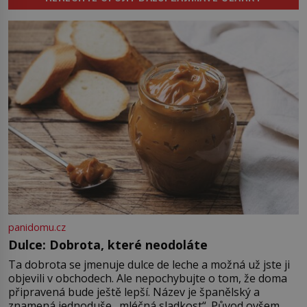
zastaví policejní hlídka, ochable jí
nadiktuje adresu „jeho kamaráda“.
Strážníci ho dopraví zpět do
udaného bytu. Oním „kamarádem“
je ovšem jeden z nejslavnějších
vrahů, Jeffrey Dahmer (1960–1994).
Je 27. května 1991. […]
panidomu.cz
Dulce: Dobrota, které neodoláte
Ta dobrota se jmenuje dulce de leche a možná už jste ji
objevili v obchodech. Ale nepochybujte o tom, že doma
připravená bude ještě lepší. Název je španělský a
znamená jednoduše „mléčná sladkost“. Původ ovšem