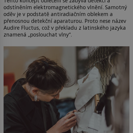
Tento koncept oblečení se zabývá detekcí a
odstíněním elektromagnetického vlnění. Samotný
oděv je v podstatě antiradiačním oblekem a
přenosnou detekční aparaturou. Proto nese název
Audire Fluctus, což v překladu z latinského jazyka
znamená „poslouchat vlny“.