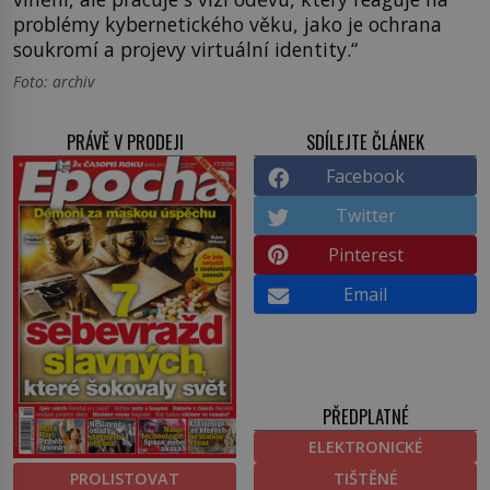
problémy kybernetického věku, jako je ochrana
soukromí a projevy virtuální identity.“
Foto: archiv
PRÁVĚ V PRODEJI
SDÍLEJTE ČLÁNEK
Facebook
Twitter
Pinterest
Email
PŘEDPLATNÉ
ELEKTRONICKÉ
PROLISTOVAT
TIŠTĚNÉ