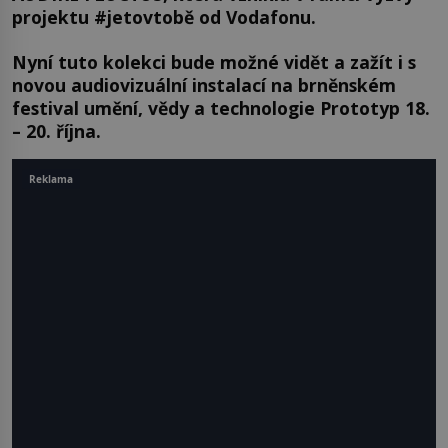
projektu #jetovtobě od Vodafonu.
Nyní tuto kolekci bude možné vidět a zažít i s
novou audiovizuální instalací na brněnském
festival umění, vědy a technologie Prototyp 18.
– 20. října.
Reklama