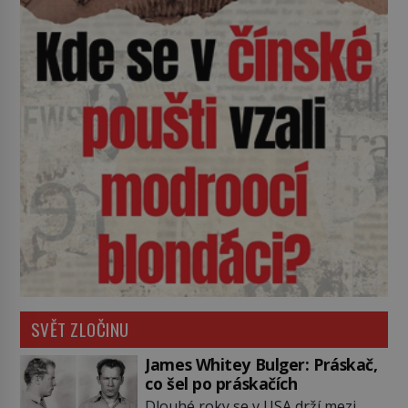
SVĚT ZLOČINU
James Whitey Bulger: Práskač,
co šel po práskačích
Dlouhé roky se v USA drží mezi