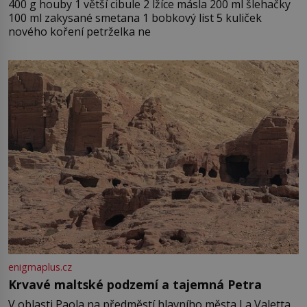
400 g houby 1 větší cibule 2 lžíce másla 200 ml šlehačky
100 ml zakysané smetana 1 bobkový list 5 kuliček
nového koření petrželka ne
enigmaplus.cz
Krvavé maltské podzemí a tajemná Petra
V oblasti Paola na předměstí hlavního města La Valetta