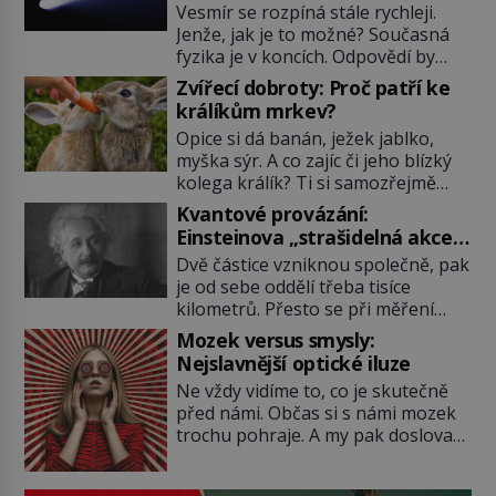
vesmíru?
Vesmír se rozpíná stále rychleji.
Jenže, jak je to možné? Současná
fyzika je v koncích. Odpovědí by
mohla být hypotetická temná
Zvířecí dobroty: Proč patří ke
energie. Právě na tu se zaměří
králíkům mrkev?
pozornost dvojice zkušených
Opice si dá banán, ježek jablko,
astronomů. Namísto ní ale objeví
myška sýr. A co zajíc či jeho blízký
něco mnohem hmatatelnějšího.
kolega králík? Ti si samozřejmě
Naprosto rekordní kometu!
pochutnají na mrkvi! Proč jsou
Astronomové Pedro Bernardinelli a
Kvantové provázání:
podobné představy o potravě
Gary Bernstein mravenčí prací
Einsteinova „strašidelná akce
zvířat často spíš mýty? Pokud máte
zkoumají archivní snímky v rámci
na dálku“ dál mate i fascinuje
Dvě částice vzniknou společně, pak
doma králíka, mrkev mu dát
Průzkumu temné energie […]
vědce
je od sebe oddělí třeba tisíce
můžete. A nejspíš mu i bude
kilometrů. Přesto se při měření
chutnat, ovšem měl by ji mít jen
chovají, jako by mezi nimi
jako občasný pamlsek. […]
Mozek versus smysly:
existovalo neviditelné pouto. Albert
Nejslavnější optické iluze
Einstein tomu s jistou dávkou
Ne vždy vidíme to, co je skutečně
ironie říká „strašidelná akce na
před námi. Občas si s námi mozek
dálku“ a dlouhá desetiletí věří, že
trochu pohraje. A my pak doslova
musí existovat jednodušší
nevěříme vlastním očím! Jak
vysvětlení. Moderní experimenty
vznikají ty nejpodivnější optické
však ukazují, že kvantový svět