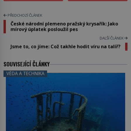
PŘEDCHOZÍ ČLÁNEK
České národní plemeno pražský krysařík: Jako
mírový úplatek posloužil pes
DALŠÍ ČLÁNEK
Jsme to, co jíme: Což takhle hodit víru na talíř?
SOUVISEJÍCÍ ČLÁNKY
VĚDA A TECHNIKA