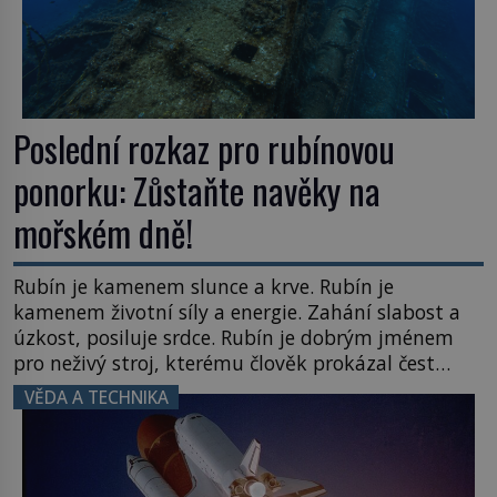
Poslední rozkaz pro rubínovou
ponorku: Zůstaňte navěky na
mořském dně!
Rubín je kamenem slunce a krve. Rubín je
kamenem životní síly a energie. Zahání slabost a
úzkost, posiluje srdce. Rubín je dobrým jménem
pro neživý stroj, kterému člověk prokázal čest
nezmizet v tavicí peci a našel mu místo
VĚDA A TECHNIKA
k poslednímu odpočinku. Je druhá polovina 50. let
minulého století. Nálože spočítány, umístěny a
odpáleny. Trup ponorky nabírá vodu […]