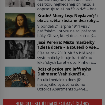
desítkou nejhledanějších mužů a
dopracuje to až na číslo dvě – hned
po Usámovi bin Ládinovi (1957–
Krádež Mony Lisy: Nejslavnější
2011). To je James „Whitey“ Bulger
obraz světa zůstane dva roky
(1929–2018) viněný ze spoluúčasti
nezvěstný
V pondělí 21. srpna 1911 visí v
na 19 vraždách, vydírání a lichvy. A
pařížském Louvru na zdi prázdné
samozřejmě, krom toho je ještě
háky. Obraz, který dnes zná celý
drogový dealer, který neváhá
svět, je pryč. Zpočátku si nikdo
odstranit z cesty všechny práskače,
José Pereira: Místo manželky
nemyslí, že jde o krádež.
zatímco […]
12letá dcera – a sousedi o všem
Zaměstnanci jsou přesvědčeni, že
vědí!
Píše se rok 2010. Muž v bílé košili
Mona Lisa je jen v restaurátorské
systematicky listuje kartotékou
dílně nebo u fotografa. Když se
lékařských karet v obci Pinheiro
ukáže pravda, propukne jeden z
ležící asi 20 kilometrů od farmy s
největších honů na zloděje v […]
Božská práce pro Jeffreyho
podivínským majitelem. Něco tu
Dahmera: Vrah skončí v
nesedí. Ledaže… Ledaže by ta
tratolišti krve ve vězeňských
Po ulici nedaleko dnes již
mladá dívka z farmy byla ne
umývárnách
nestojícího bytového domu
manželkou, ale dcerou – a všechny
Oxfords Apartments 924 ve
ty děti byly zplozené v incestu. Na
wisconsinském Milwaukee se
sociálním odboru jednoho z […]
potácí zcela zmatený 14letý
NENECHTE SI UJÍT DALŠÍ ZAJÍMAVÉ ČLÁNKY
Konerak Sinthasomphone. Když ho