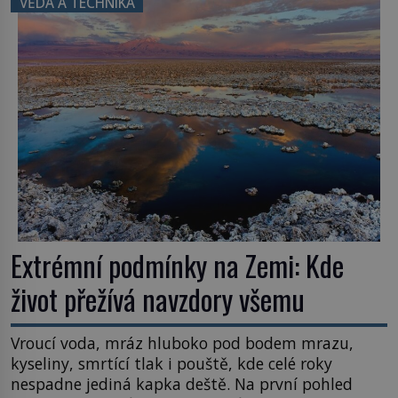
VĚDA A TECHNIKA
užitečná rostlina provází člověka už tisíce let.
Většina lidí vnímá rákos jen jako obyčejnou kulisu
letního koupání. Stačí se však podívat […]
Extrémní podmínky na Zemi: Kde
život přežívá navzdory všemu
Vroucí voda, mráz hluboko pod bodem mrazu,
kyseliny, smrtící tlak i pouště, kde celé roky
nespadne jediná kapka deště. Na první pohled