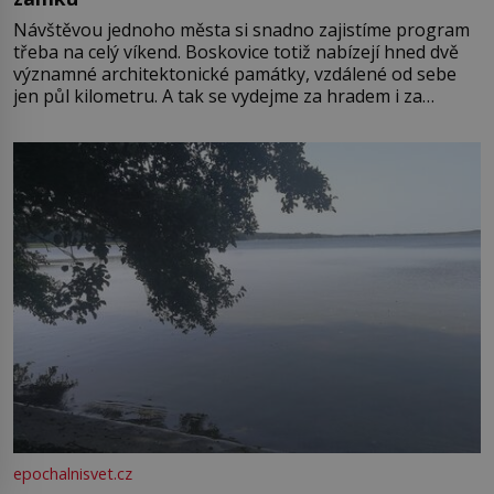
Návštěvou jednoho města si snadno zajistíme program
třeba na celý víkend. Boskovice totiž nabízejí hned dvě
významné architektonické památky, vzdálené od sebe
jen půl kilometru. A tak se vydejme za hradem i za
zámkem do krásné jihomoravské krajiny. Trhová osada
Boskovice na okraji Drahanské vrchoviny vznikla někdy
ve13. století, a už v roce 1313 kronikáři zaznamenali
epochalnisvet.cz