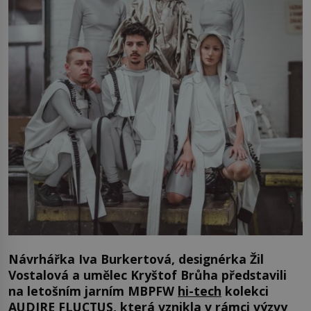
Návrhářka Iva Burkertová, designérka Žil
Vostalová a umělec Kryštof Brůha představili
na letošním jarním MBPFW
hi-tech
kolekci
AUDIRE FLUCTUS, která vznikla v rámci výzvy