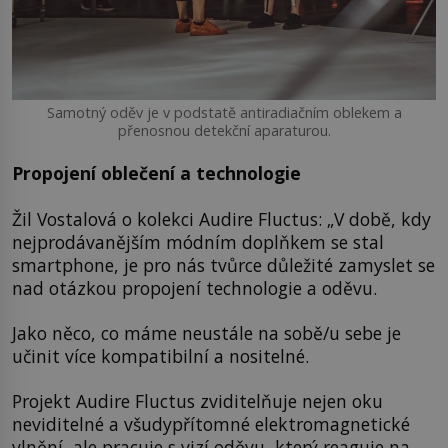
Samotný oděv je v podstatě antiradiačním oblekem a
přenosnou detekční aparaturou.
Propojení oblečení a technologie
Žil Vostalová o kolekci Audire Fluctus: „V době, kdy
nejprodávanějším módním doplňkem se stal
smartphone, je pro nás tvůrce důležité zamyslet se
nad otázkou propojení technologie a oděvu.
Jako něco, co máme neustále na sobě/u sebe je
učinit více kompatibilní a nositelné.
Projekt Audire Fluctus zviditelňuje nejen oku
neviditelné a všudypřítomné elektromagnetické
vlnění, ale pracuje s vizí oděvu, který reaguje na