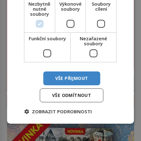
Nezbytně
Výkonové
Soubory
nutné
soubory
cílení
soubory
Funkční soubory
Nezařazené
soubory
VŠE PŘIJMOUT
VŠE ODMÍTNOUT
PROLISTOVAT ČASOPIS
ZOBRAZIT PODROBNOSTI
reklama