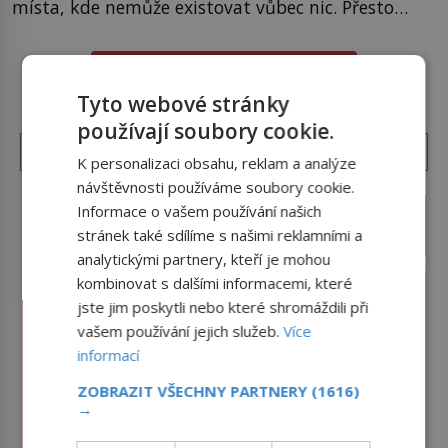
místa, kde nemůže existovat vůbec nic. Přesto
právě tady vědci objevují organismy, které
posouvají hranice života. Každý nový nález mění
DALŠÍ ČLÁNKY Z RUBRIKY ›
naše představy o tom, co všechno dokáže příroda a
napovídá, kde bychom jednou […]
Tyto webové stránky
používají soubory cookie.
K personalizaci obsahu, reklam a analýze
návštěvnosti používáme soubory cookie.
Informace o vašem používání našich
stránek také sdílíme s našimi reklamními a
analytickými partnery, kteří je mohou
kombinovat s dalšími informacemi, které
jste jim poskytli nebo které shromáždili při
vašem používání jejich služeb.
Více
informací
ZOBRAZIT VŠECHNY PARTNERY
(1616)
→