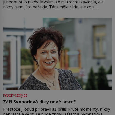
ji neopustilo nikdy. Myslím, že mi trochu záviděla, ale
nikdy jsem jí to neřekla. Tátu měla ráda, ale co si
pamatuji, tak jsme s Mirkem byli zamilovaní mnohem víc.
Jsme spolu moc rádi Tehdy byla jiná doba, když
nasehvezdy.cz
Září Svobodová díky nové lásce?
Přestože jí osud připravil až příliš kruté momenty, nikdy
nepřestala věřit, že bude znovu šťastná. Sympatická