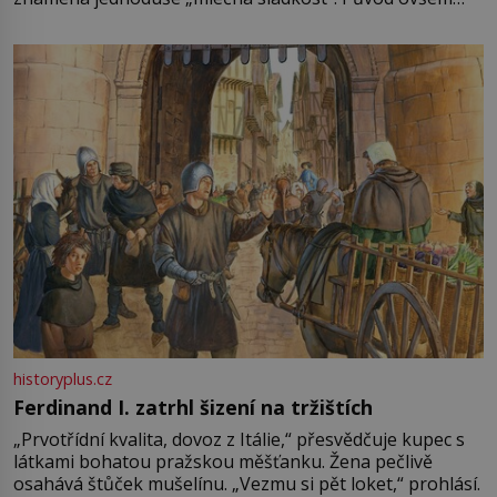
není úplně jednoznačný, o autorství této receptury se
pře hned několik latinskoamerických zemí a k tomu
Francie, kde se traduje,
historyplus.cz
Ferdinand I. zatrhl šizení na tržištích
„Prvotřídní kvalita, dovoz z Itálie,“ přesvědčuje kupec s
látkami bohatou pražskou měšťanku. Žena pečlivě
osahává štůček mušelínu. „Vezmu si pět loket,“ prohlásí.