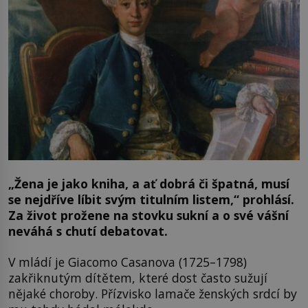
„Žena je jako kniha, a ať dobrá či špatná, musí
se nejdříve líbit svým titulním listem,“ prohlásí.
Za život prožene na stovku sukní a o své vášní
neváhá s chutí debatovat.
V mládí je Giacomo Casanova (1725–1798)
zakřiknutým dítětem, které dost často sužují
nějaké choroby. Přízvisko lamače ženských srdcí by