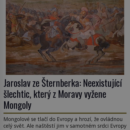
ani po více než sto letech výzkumu […]
Jaroslav ze Šternberka: Neexistující
šlechtic, který z Moravy vyžene
Mongoly
Mongolové se tlačí do Evropy a hrozí, že ovládnou
celý svět. Ale naštěstí jim v samotném srdci Evropy