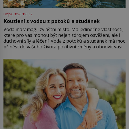
nejsemsama.cz
Kouzlení s vodou z potoků a studánek
Voda má v magii zvláštní místo. Má jedinečné vlastnosti,
které pro vás mohou být nejen zdrojem osvěžení, ale i
duchovní síly a léčení. Voda z potoků a studánek má moc
přinést do vašeho života pozitivní změny a obnovit vaši
energii. Využitím těchto přírodních zdrojů v magii
můžete obohatit své rituály a přinést do svého života
větší harmonii a klid. Je důležité