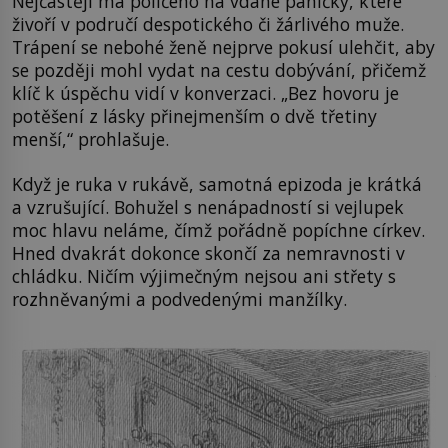
Nejčastěji má políčeno na vdané paničky, které
živoří v područí despotického či žárlivého muže.
Trápení se nebohé ženě nejprve pokusí ulehčit, aby
se později mohl vydat na cestu dobývání, přičemž
klíč k úspěchu vidí v konverzaci. „Bez hovoru je
potěšení z lásky přinejmenším o dvě třetiny
menší,“ prohlašuje.
Když je ruka v rukávě, samotná epizoda je krátká
a vzrušující. Bohužel s nenápadností si vejlupek
moc hlavu neláme, čímž pořádně popíchne církev.
Hned dvakrát dokonce skončí za nemravnosti v
chládku. Ničím výjimečným nejsou ani střety s
rozhněvanými a podvedenými manžílky.