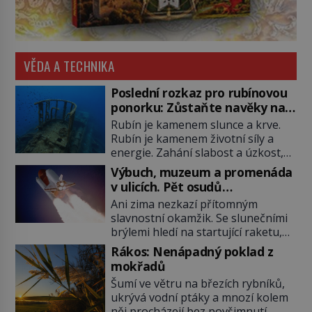
VĚDA A TECHNIKA
Poslední rozkaz pro rubínovou
ponorku: Zůstaňte navěky na
mořském dně!
Rubín je kamenem slunce a krve.
Rubín je kamenem životní síly a
energie. Zahání slabost a úzkost,
posiluje srdce. Rubín je dobrým
Výbuch, muzeum a promenáda
jménem pro neživý stroj, kterému
v ulicích. Pět osudů
člověk prokázal čest nezmizet
nejslavnějších raketoplánů
Ani zima nezkazí přítomným
v tavicí peci a našel mu místo
slavnostní okamžik. Se slunečními
k poslednímu odpočinku. Je druhá
brýlemi hledí na startující raketu,
polovina 50. let minulého století.
která má do vesmíru vynést kromě
Nálože spočítány, umístěny a
Rákos: Nenápadný poklad z
posádky také obyčejnou učitelku.
odpáleny. Trup ponorky nabírá
mokřadů
Po několika sekundách všem
vodu […]
Šumí ve větru na březích rybníků,
ztuhnou úsměvy, stroj totiž
ukrývá vodní ptáky a mnozí kolem
exploduje. Jejich konstrukce není
něj procházejí bez povšimnutí.