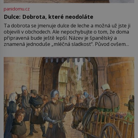
panidomu.cz
Dulce: Dobrota, které neodoláte
Ta dobrota se jmenuje dulce de leche a možná už jste ji
objevili v obchodech. Ale nepochybujte o tom, že doma
připravená bude ještě lepší. Název je španělský a
znamená jednoduše „mléčná sladkost“. Původ ovšem
není úplně jednoznačný, o autorství této receptury se
pře hned několik latinskoamerických zemí a k tomu
Francie, kde se traduje,