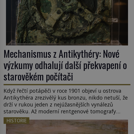
Mechanismus z Antikythéry: Nové
výzkumy odhalují další překvapení o
starověkém počítači
Když řečtí potápěči v roce 1901 objeví u ostrova
Antikythéra zrezivělý kus bronzu, nikdo netuší, že
drží v rukou jeden z nejúžasnějších vynálezů
starověku. Až moderní rentgenové tomografy
odhalí desítky ozubených kol ukrytých uvnitř.
HISTORIE
Mechanismus z Antikythéry je dnes považován za
nejstarší známý analogový počítač na světě. Přesto