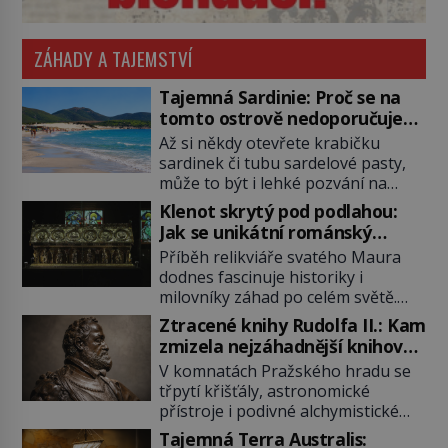
ZÁHADY A TAJEMSTVÍ
Tajemná Sardinie: Proč se na
tomto ostrově nedoporučuje
pytlovat „mořské brambory“?
Až si někdy otevřete krabičku
sardinek či tubu sardelové pasty,
může to být i lehké pozvání na
cestu do srdce Středozemního
Klenot skrytý pod podlahou:
moře, na ostrov hrdých Sardů.
Jak se unikátní románský
Věděli jste, že to byl právě italský
poklad dostal do zapadlého
Příběh relikviáře svatého Maura
ostrov Sardinie, jenž těmto
Bečova?
dodnes fascinuje historiky i
produktům moře propůjčil své
milovníky záhad po celém světě.
jméno. Co dalšího je pro Sardinii
Tato románská zlatnická památka
typické a pro Středoevropana
Ztracené knihy Rudolfa II.: Kam
ze 13. století je po českých
zajímavé? Na mapách má […]
zmizela nejzáhadnější knihovna
korunovačních klenotech druhým
Evropy?
V komnatách Pražského hradu se
nejcennějším movitým majetkem v
třpytí křišťály, astronomické
České republice. Přestože byl
přístroje i podivné alchymistické
klenot v roce 1985 po dramatickém
rukopisy. Císař Rudolf II.
pátrání kriminalistů úspěšně
Tajemná Terra Australis: