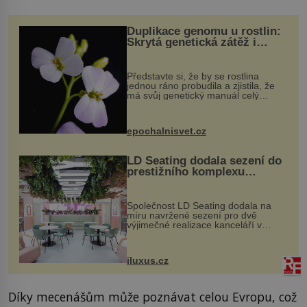
Duplikace genomu u rostlin:
Skrytá genetická zátěž i
evoluční výhoda
Představte si, že by se rostlina
jednou ráno probudila a zjistila, že
má svůj genetický manuál celý
dvakrát. Přesně to se občas v
přírodě stane – a podle nového
výzkumu to může být pro druhy
epochalnisvet.cz
vstupenka...
LD Seating dodala sezení do
prestižního komplexu
MediaCityUK v Salfordu
Společnost LD Seating dodala na
míru navržené sezení pro dvě
výjimečné realizace kanceláří v
areálu MediaCityUK v anglickém
Salfordu – konkrétně do budov Blue
Tower a Orange Tower. Komplex
iluxus.cz
budov Media...
Díky mecenášům může poznávat celou Evropu, což