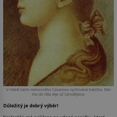
V mládí často nemocného Casanovu vychovává babička. Elán
mu do těla vlije až čarodějnice.
Důležitý je dobrý výběr!