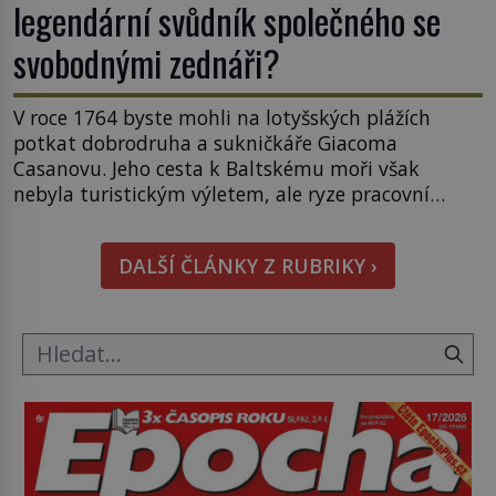
legendární svůdník společného se
svobodnými zednáři?
V roce 1764 byste mohli na lotyšských plážích
potkat dobrodruha a sukničkáře Giacoma
Casanovu. Jeho cesta k Baltskému moři však
nebyla turistickým výletem, ale ryze pracovní
cestou se zištnými úmysly. Jaký cíl Casanova
sledoval, když se například procházel uličkami
DALŠÍ ČLÁNKY Z RUBRIKY ›
lotyšské Rigy? Casanova v Pobaltí kontaktoval
tamní zednářské lóže. Nebyl v této oblasti žádným
nováčkem, protože do zednářské […]