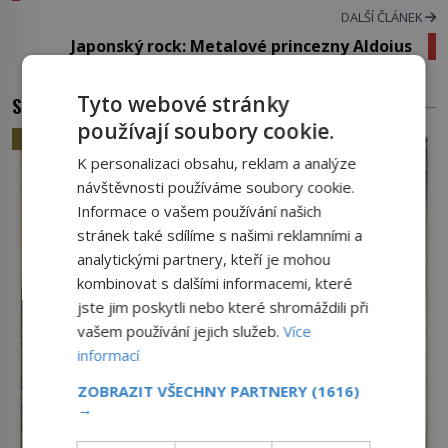
DALŠÍ ČLÁNEK
Japonský rock: Metalové princezny Aldoius
Tyto webové stránky
SOUVISEJÍCÍ ČLÁNKY
používají soubory cookie.
HISTORIE
K personalizaci obsahu, reklam a analýze
návštěvnosti používáme soubory cookie.
Informace o vašem používání našich
stránek také sdílíme s našimi reklamními a
analytickými partnery, kteří je mohou
kombinovat s dalšími informacemi, které
jste jim poskytli nebo které shromáždili při
vašem používání jejich služeb.
Více
informací
ZOBRAZIT VŠECHNY PARTNERY
(1616)
→