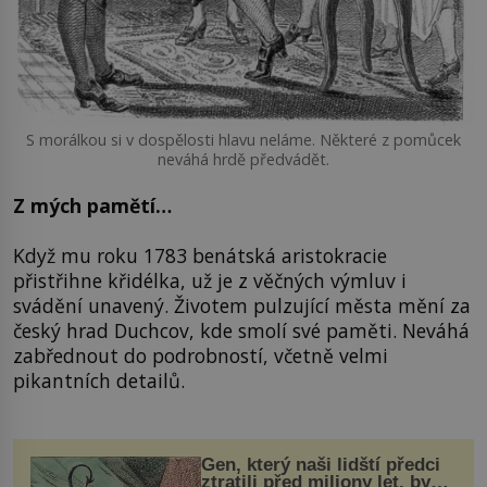
S morálkou si v dospělosti hlavu neláme. Některé z pomůcek
neváhá hrdě předvádět.
Z mých pamětí…
Když mu roku 1783 benátská aristokracie
přistřihne křidélka, už je z věčných výmluv i
svádění unavený. Životem pulzující města mění za
český hrad Duchcov, kde smolí své paměti. Neváhá
zabřednout do podrobností, včetně velmi
pikantních detailů.
Gen, který naši lidští předci
ztratili před miliony let, by