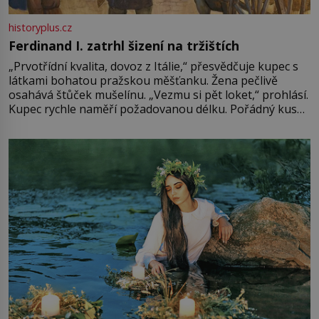
historyplus.cz
Ferdinand I. zatrhl šizení na tržištích
„Prvotřídní kvalita, dovoz z Itálie,“ přesvědčuje kupec s
látkami bohatou pražskou měšťanku. Žena pečlivě
osahává štůček mušelínu. „Vezmu si pět loket,“ prohlásí.
Kupec rychle naměří požadovanou délku. Pořádný kus
mu přitom zůstane za prsty… „Na šaty ho bude málo,
milostpaní. Stačí jenom na sukni,“ zhodnotí švadlena
množství růžového mušelínu. „Ošidili vás, podívejte.“
Vezme do ruky dřevěnou