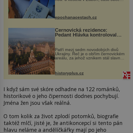
Kly u Mělníka. V programu naleznete
komentovanou prohlídku kostela,
dobovou hudbu, řemesla, atrakce...
epochanacestach.cz
Černovická rezidence:
Pedant Hlávka kontroloval
každou cihlu
Patří mezi sedm novodobých divů
Ukrajiny. Řeč je o obřím černovickém
areálu, za jehož vznikem stál slavný
český architekt Josef Hlávka. Ten si
na něm dal mimořádně záležet. Jeho
stavební plány by při ...
historyplus.cz
I když sám své skóre odhadne na 122 románků,
historikové o jeho čipernosti dodnes pochybují.
Jména žen jsou však reálná.
O tom kolik za život zplodí potomků, biografie
taktéž mlčí, jisté je, že antikoncepcí si tento pán
hlavu neláme a andělíčkářky mají po jeho