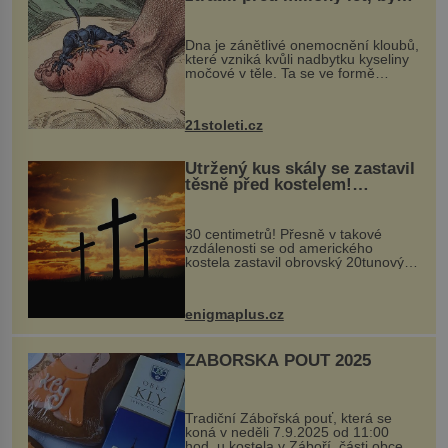
mohl pomoci s léčbou
„nemoci králů“
Dna je zánětlivé onemocnění kloubů,
které vzniká kvůli nadbytku kyseliny
močové v těle. Ta se ve formě
krystalků ukládá v blízkosti kloubů,
nejčastěji přitom postihuje palce na
nohou, a způsobuje bole...
21stoleti.cz
Utržený kus skály se zastavil
těsně před kostelem!
Ochránila ho boží síla?
30 centimetrů! Přesně v takové
vzdálenosti se od amerického
kostela zastavil obrovský 20tunový
balvan, který se v květnu 2014
nečekaně odtrhl od nedaleké skály
při její demolici. Podle místních stojí
enigmaplus.cz
...
ZÁBOŘSKÁ POUŤ 2025
Tradiční Zábořská pouť, která se
koná v neděli 7.9.2025 od 11:00
hod. u kostela v Záboří, části obce