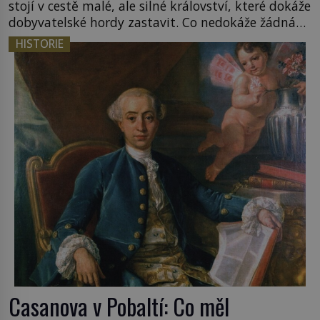
stojí v cestě malé, ale silné království, které dokáže
dobyvatelské hordy zastavit. Co nedokáže žádná
z asijských říší, co nedokážou Němci – to dokáže
HISTORIE
český král. Nebo že by ne? Mongolové od roku 1223
postupují podél Kaspického a Azovského moře, […]
Casanova v Pobaltí: Co měl