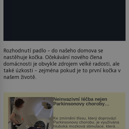
Rozhodnutí padlo – do našeho domova se
nastěhuje kočka. Očekávání nového člena
domácnosti je obvykle zdrojem velké radosti, ale
také úzkosti – zejména pokud je to první kočka v
našem životě.
Neinvazivní léčba nejen
Parkinsonovy choroby
pomocí ultrazvukové
„helmy“
Ke zmírnění třesu, který doprovází
Parkinsonovu chorobu, je využívána
hluboká mozková stimulace, která