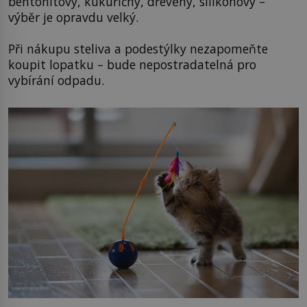
bentonitový, kukuřičný, dřevěný, silikonový –
výběr je opravdu velký.
Při nákupu steliva a podestýlky nezapomeňte
koupit lopatku – bude nepostradatelná pro
vybírání odpadu.