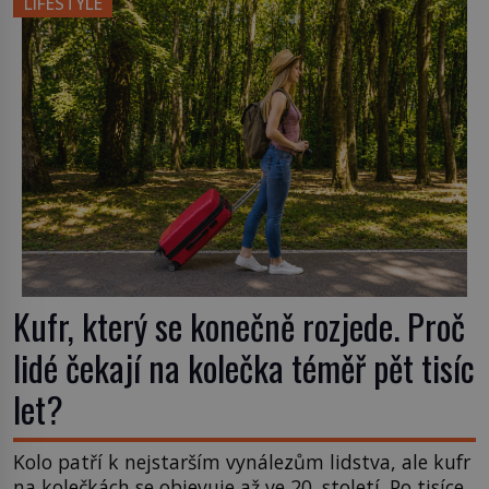
LIFESTYLE
příchuť. Právě tahle drobná nepříjemnost přivede
amerického výrobce cigaretových náustků k
nápadu, který změní způsob pití po celém […]
Kufr, který se konečně rozjede. Proč
lidé čekají na kolečka téměř pět tisíc
let?
Kolo patří k nejstarším vynálezům lidstva, ale kufr
na kolečkách se objevuje až ve 20. století. Po tisíce