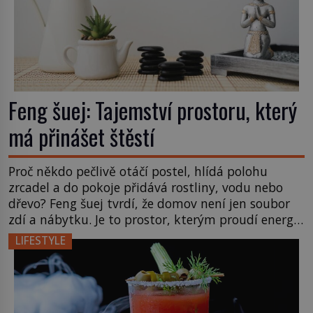
Feng šuej: Tajemství prostoru, který
má přinášet štěstí
Proč někdo pečlivě otáčí postel, hlídá polohu
zrcadel a do pokoje přidává rostliny, vodu nebo
dřevo? Feng šuej tvrdí, že domov není jen soubor
zdí a nábytku. Je to prostor, kterým proudí energie
čchi a jeho uspořádání může ovlivňovat, jak se v
LIFESTYLE
něm člověk cítí. Feng šuej má kořeny ve staré Číně
a jeho historie […]