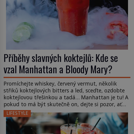
Příběhy slavných koktejlů: Kde se
vzal Manhattan a Bloody Mary?
Promíchejte whiskey, červený vermut, několik
střiků koktejlových bitters a led, sceďte, ozdobte
koktejlovou třešinkou a tadá… Manhattan je tu! A
pokud to má být skutečně on, dejte si pozor, ať
místo klasické americké rye whiskey či klidně
LIFESTYLE
bourbonu nepoužijete skotskou whisku. Co se
stane? Inu, koktejl bude stále skvělý, ale už to
nebude Manhattan ale […]