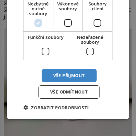
skupiny naše kočka patří. Kotě si zřejmě na
Nezbytně
Výkonové
Soubory
nutné
soubory
cílení
škrabadlo zvykne snáze, ale u koček není nikdy nic
soubory
jisté.
Funkční soubory
Nezařazené
soubory
VŠE PŘIJMOUT
VŠE ODMÍTNOUT
ZOBRAZIT PODROBNOSTI