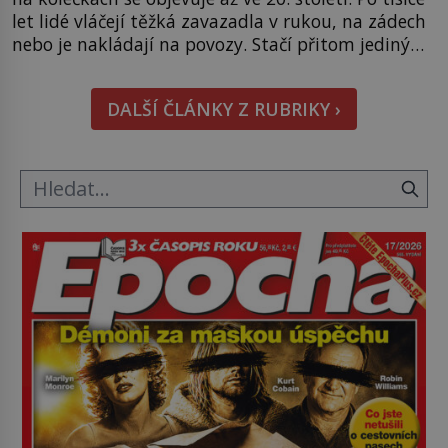
let lidé vláčejí těžká zavazadla v rukou, na zádech
nebo je nakládají na povozy. Stačí přitom jediný
nápad, připevnit ke kufru kolečka. Jenže právě ten
nikdo dlouho nedostane. Až jednou se na letišti
DALŠÍ ČLÁNKY Z RUBRIKY ›
ozve věta, která změní […]