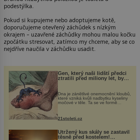
podestýlka.
Pokud si kupujeme nebo adoptujeme kotě,
doporučujeme otevřený záchůdek s nízkým
okrajem – uzavřené záchůdky mohou malou kočku
zpočátku stresovat, zatímco my chceme, aby se co
nejdříve naučila v záchůdku usadit.
Gen, který naši lidští předci
ztratili před miliony let, by
mohl pomoci s léčbou
„nemoci králů“
Dna je zánětlivé onemocnění kloubů,
které vzniká kvůli nadbytku kyseliny
močové v těle. Ta se ve formě
krystalků ukládá v blízkosti kloubů,
nejčastěji přitom postihuje palce na
nohou, a způsobuje bole...
21stoleti.cz
Utržený kus skály se zastavil
těsně před kostelem!