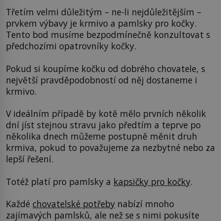
Třetím velmi důležitým – ne-li nejdůležitějším –
prvkem výbavy je krmivo a pamlsky pro kočky.
Tento bod musíme bezpodmínečně konzultovat s
předchozími opatrovníky kočky.
Pokud si koupíme kočku od dobrého chovatele, s
největší pravděpodobností od něj dostaneme i
krmivo.
V ideálním případě by kotě mělo prvních několik
dní jíst stejnou stravu jako předtím a teprve po
několika dnech můžeme postupně měnit druh
krmiva, pokud to považujeme za nezbytné nebo za
lepší řešení.
Totéž platí pro pamlsky a
kapsičky pro kočky
.
Každé
chovatelské potřeby
nabízí mnoho
zajímavých pamlsků, ale než se s nimi pokusíte