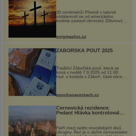
Ochránila ho boží síla?
30 centimetrů! Přesně v takové
vzdálenosti se od amerického
kostela zastavil obrovský 20tunový
balvan, který se v květnu 2014
nečekaně odtrhl od nedaleké skály
při její demolici. Podle místních stojí
enigmaplus.cz
...
ZÁBOŘSKÁ POUŤ 2025
Tradiční Zábořská pouť, která se
koná v neděli 7.9.2025 od 11:00
hod. u kostela v Záboří, části obce
Kly u Mělníka. V programu naleznete
komentovanou prohlídku kostela,
dobovou hudbu, řemesla, atrakce...
epochanacestach.cz
Černovická rezidence:
Pedant Hlávka kontroloval
každou cihlu
Patří mezi sedm novodobých divů
Ukrajiny. Řeč je o obřím černovickém