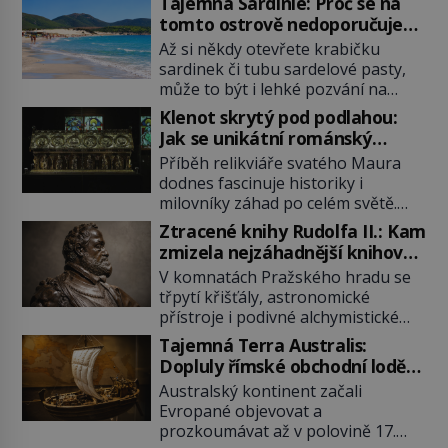
Tajemná Sardinie: Proč se na
tomto ostrově nedoporučuje
pytlovat „mořské brambory“?
Až si někdy otevřete krabičku
sardinek či tubu sardelové pasty,
může to být i lehké pozvání na
cestu do srdce Středozemního
Klenot skrytý pod podlahou:
moře, na ostrov hrdých Sardů.
Jak se unikátní románský
Věděli jste, že to byl právě italský
poklad dostal do zapadlého
Příběh relikviáře svatého Maura
ostrov Sardinie, jenž těmto
Bečova?
dodnes fascinuje historiky i
produktům moře propůjčil své
milovníky záhad po celém světě.
jméno. Co dalšího je pro Sardinii
Tato románská zlatnická památka
typické a pro Středoevropana
Ztracené knihy Rudolfa II.: Kam
ze 13. století je po českých
zajímavé? Na mapách má […]
zmizela nejzáhadnější knihovna
korunovačních klenotech druhým
Evropy?
V komnatách Pražského hradu se
nejcennějším movitým majetkem v
třpytí křišťály, astronomické
České republice. Přestože byl
přístroje i podivné alchymistické
klenot v roce 1985 po dramatickém
rukopisy. Císař Rudolf II.
pátrání kriminalistů úspěšně
Tajemná Terra Australis:
shromažďuje vše, co souvisí s
nalezen, jeho minulost stále
Dopluly římské obchodní lodě
tajemstvím přírody, hvězd i
obestírá hustá mlha. Otázky, jak
až do Austrálie?
Australský kontinent začali
lidského poznání. Jenže po jeho
přesně se tato […]
Evropané objevovat a
smrti se jeho slavné sbírky začínají
prozkoumávat až v polovině 17.
rozpadat a část z nich mizí navždy.