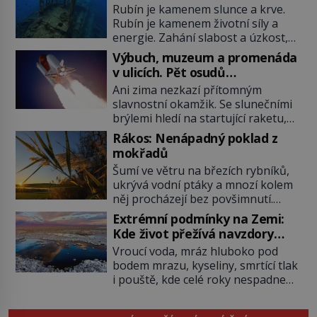
mořském dně!
Rubín je kamenem slunce a krve.
Rubín je kamenem životní síly a
energie. Zahání slabost a úzkost,
posiluje srdce. Rubín je dobrým
Výbuch, muzeum a promenáda
jménem pro neživý stroj, kterému
v ulicích. Pět osudů
člověk prokázal čest nezmizet
nejslavnějších raketoplánů
Ani zima nezkazí přítomným
v tavicí peci a našel mu místo
slavnostní okamžik. Se slunečními
k poslednímu odpočinku. Je druhá
brýlemi hledí na startující raketu,
polovina 50. let minulého století.
která má do vesmíru vynést kromě
Nálože spočítány, umístěny a
Rákos: Nenápadný poklad z
posádky také obyčejnou učitelku.
odpáleny. Trup ponorky nabírá
mokřadů
Po několika sekundách všem
vodu […]
Šumí ve větru na březích rybníků,
ztuhnou úsměvy, stroj totiž
ukrývá vodní ptáky a mnozí kolem
exploduje. Jejich konstrukce není
něj procházejí bez povšimnutí.
z levného kraje, daňové poplatníky
Přesto právě rákos pomáhal stavět
stojí miliardy dolarů. Na druhou
Extrémní podmínky na Zemi:
domy, vyrábět lodě, zapisovat první
stranu zvládnou jen představitelné
Kde život přežívá navzdory
texty a inspiroval řadu pověstí.
věci. Na malé kousky Název:
všemu
Vroucí voda, mráz hluboko pod
Tato skromná, ale užitečná
Columbia První […]
bodem mrazu, kyseliny, smrtící tlak
rostlina provází člověka už tisíce
i pouště, kde celé roky nespadne
let. Většina lidí vnímá rákos jen jako
jediná kapka deště. Na první
obyčejnou kulisu letního koupání.
pohled místa, kde nemůže
Stačí se však podívat […]