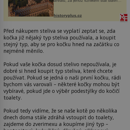
areálu, za jehož vznikem stál slavný
český architekt Josef Hlávka. Ten si
na něm dal mimořádně záležet. Jeho
stavební plány by při ...
historyplus.cz
Před nákupem steliva se vyplatí zeptat se, zda
kočka již nějaký typ steliva používala, a koupit
stejný typ, aby se pro kočku hned na začátku co
nejméně měnilo.
Pokud vaše kočka dosud stelivo nepoužívala, je
dobré si hned koupit typ steliva, které chcete
používat. Pokud se jedná o naši první kočku, rádi
bychom vás varovali – některé kočky mohou být
vybíravé, pokud jde o výběr podestýlky do kočičí
toalety.
Pokud tedy vidíme, že se naše kotě po několika
dnech doma stále zdráhá vstoupit do toalety,
zajdeme do zverimexu a koupíme jiný typ –