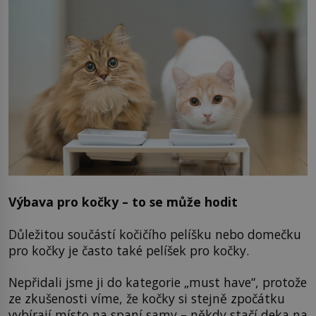
Výbava pro kočky – to se může hodit
Důležitou součástí kočičího pelíšku nebo domečku
pro kočky je často také pelíšek pro kočky.
Nepřidali jsme ji do kategorie „must have“, protože
ze zkušenosti víme, že kočky si stejně zpočátku
vybírají místo na spaní samy – někdy stačí deka na