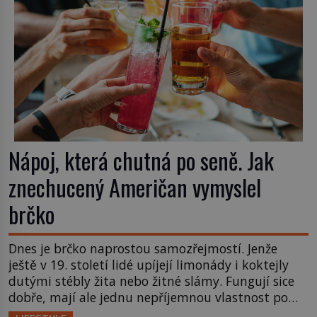
Nápoj, která chutná po seně. Jak
znechucený Američan vymyslel
brčko
Dnes je brčko naprostou samozřejmostí. Jenže
ještě v 19. století lidé upíjejí limonády i koktejly
dutými stébly žita nebo žitné slámy. Fungují sice
dobře, mají ale jednu nepříjemnou vlastnost po
chvíli se rozmáčejí a nápoji dodávají travnatou