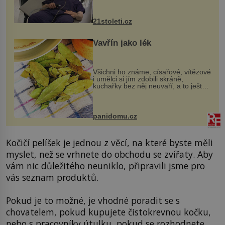
však vyžaduje vysoce invazivní
zákrok. Ultrazvuk zase není vhodný
k dostatečně přesnému zacílení ...
21stoleti.cz
Vavřín jako lék
Všichni ho známe, císařové, vítězové
i umělci si jím zdobili skráně,
kuchařky bez něj neuvaří, a to ještě
nevíte, že bobkový list může výrazně
zmírnit některé naše neduhy.
Obsahuje v malém množství ně...
panidomu.cz
Kočičí pelíšek je jednou z věcí, na které byste měli
myslet, než se vrhnete do obchodu se zvířaty. Aby
vám nic důležitého neuniklo, připravili jsme pro
vás seznam produktů.
Pokud je to možné, je vhodné poradit se s
chovatelem, pokud kupujete čistokrevnou kočku,
nebo s pracovníky útulku, pokud se rozhodnete