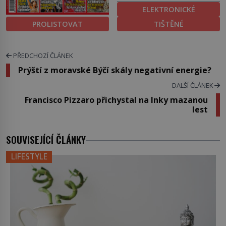
ELEKTRONICKÉ
PROLISTOVAT
TIŠTĚNÉ
PŘEDCHOZÍ ČLÁNEK
Prýští z moravské Býčí skály negativní energie?
DALŠÍ ČLÁNEK
Francisco Pizzaro přichystal na Inky mazanou
lest
SOUVISEJÍCÍ ČLÁNKY
LIFESTYLE