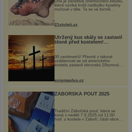
Dna je zánětlivé onemocnění kloubů,
které vzniká kvůli nadbytku kyseliny
močové v těle. Ta se ve formě
krystalků ukládá v blízkosti kloubů,
nejčastěji přitom postihuje palce na
nohou, a způsobuje bole...
21stoleti.cz
Utržený kus skály se zastavil
těsně před kostelem!
Ochránila ho boží síla?
30 centimetrů! Přesně v takové
vzdálenosti se od amerického
kostela zastavil obrovský 20tunový
balvan, který se v květnu 2014
nečekaně odtrhl od nedaleké skály
při její demolici. Podle místních stojí
enigmaplus.cz
...
ZÁBOŘSKÁ POUŤ 2025
Tradiční Zábořská pouť, která se
koná v neděli 7.9.2025 od 11:00
hod. u kostela v Záboří, části obce
Kly u Mělníka. V programu naleznete
komentovanou prohlídku kostela,
dobovou hudbu, řemesla, atrakce...