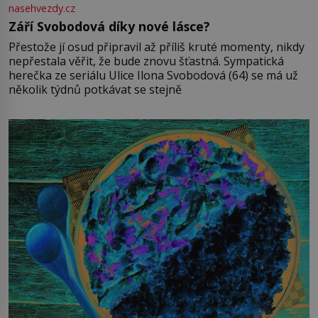
nasehvezdy.cz
Září Svobodová díky nové lásce?
Přestože jí osud připravil až příliš kruté momenty, nikdy
nepřestala věřit, že bude znovu šťastná. Sympatická
herečka ze seriálu Ulice Ilona Svobodová (64) se má už
několik týdnů potkávat se stejně