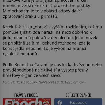
mozkové kůře je pro jejich zpracování určen
mnohem větší okrsek než pro ostatní prstíky.
Mimochodem je to v oblasti odpovídající
zpracování zraku u primátů.
Krtek tak získá „obraz“ s vyšším rozlišením, což mu
pomůže zjistit, zda narazil na něco dobrého k
jídlu, nebo má pokračovat v hledání. Jeho mozek
se přibližně za 8 milisekund rozhodne, zda je
kořist jedlá nebo ne. To je výkon na hranici
rychlosti neuronů.
Podle Kennetha Catanii je nos krtka hvězdonosého
pravděpodobně nejcitlivější a vysoce přesný
hmatový orgán ze všech savců.
Foto: FOTO: viz popisky. Náhledové FOTO: Unsplash.com
PRÁVĚ V PRODEJI
SDÍLEJTE ČLÁNEK
Facebook