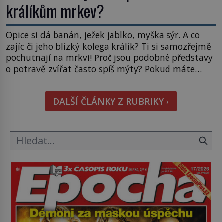
králíkům mrkev?
Opice si dá banán, ježek jablko, myška sýr. A co
zajíc či jeho blízký kolega králík? Ti si samozřejmě
pochutnají na mrkvi! Proč jsou podobné představy
o potravě zvířat často spíš mýty? Pokud máte
doma králíka, mrkev mu dát můžete. A nejspíš mu
i bude chutnat, ovšem měl by ji mít jen jako
DALŠÍ ČLÁNKY Z RUBRIKY ›
občasný pamlsek. […]