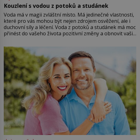
Kouzlení s vodou z potoků a studánek
Voda má v magii zvláštní místo. Má jedinečné vlastnosti,
které pro vás mohou být nejen zdrojem osvěžení, ale i
duchovní síly a léčení. Voda z potoků a studánek má moc
přinést do vašeho života pozitivní změny a obnovit vaši
energii. Využitím těchto přírodních zdrojů v magii
můžete obohatit své rituály a přinést do svého života
větší harmonii a klid. Je důležité