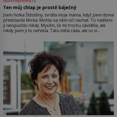
skutecnepribehy.cz
Ten můj chlap je prostě báječný
Jsem holka Štěstěny, tvrdila moje máma, když jsem doma
představila Mirka. Mohla na něm oči nechat. To nadšení
ji neopustilo nikdy. Myslím, že mi trochu záviděla, ale
nikdy jsem jí to neřekla. Tátu měla ráda, ale co si
pamatuji, tak jsme s Mirkem byli zamilovaní mnohem víc.
Jsme spolu moc rádi Tehdy byla jiná doba, když