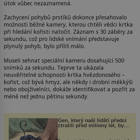
útok vůbec nezaznamená.
Zachycení pohybů prstíků dokonce přesahovalo
možnosti běžné kamery, kterou chtěli vědci krtka
při hledání kořisti natočit. Záznam s 30 záběry za
sekundu, což pro lidské vnímání představuje
plynulý pohyb, bylo příliš málo.
Museli sehnat speciální kameru dosahující 500
snímků za sekundu. Teprve ta ukázala
neuvěřitelné schopnosti krtka hvězdonosého –
kořist, což bývá hmyz, ale někdy i drobní měkkýši
nebo obojživelníci, dokáže identifikovat a pozřít za
méně než jednu pětinu sekundy.
Gen, který naši lidští předci
ztratili před miliony let, by
mohl pomoci s léčbou
„nemoci králů“