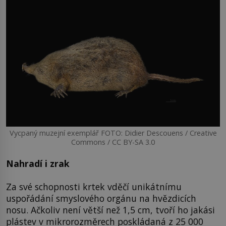
Vycpaný muzejní exemplář FOTO: Didier Descouens / Creative
Commons / CC BY-SA 3.0
Nahradí i zrak
Za své schopnosti krtek vděčí unikátnímu
uspořádání smyslového orgánu na hvězdicích
nosu. Ačkoliv není větší než 1,5 cm, tvoří ho jakási
plástev v mikrorozměrech poskládaná z 25 000