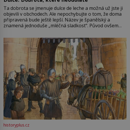
Ta dobrota se jmenuje dulce de leche a možná už jste ji
objevili v obchodech. Ale nepochybujte o tom, že doma
připravená bude ještě lepší. Název je španělský a
znamená jednoduše „mléčná sladkost“. Původ ovšem
není úplně jednoznačný, o autorství této receptury se
pře hned několik latinskoamerických zemí a k tomu
Francie, kde se traduje,
historyplus.cz