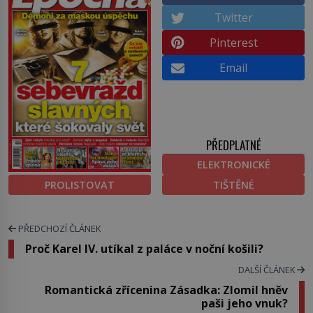
Twitter
Pinterest
Email
PŘEDPLATNÉ
ELEKTRONICKÉ
PROLISTOVAT
TIŠTĚNÉ
PŘEDCHOZÍ ČLÁNEK
Proč Karel IV. utíkal z paláce v noční košili?
DALŠÍ ČLÁNEK
Romantická zřícenina Zásadka: Zlomil hněv
paši jeho vnuk?