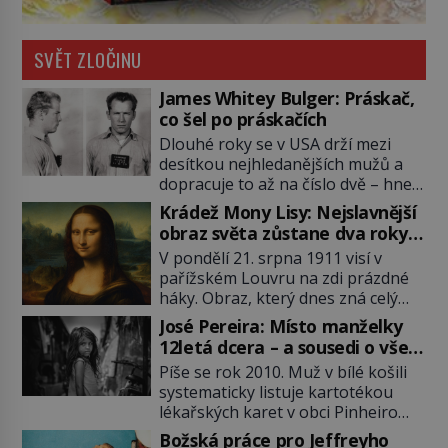
SVĚT ZLOČINU
James Whitey Bulger: Práskač,
co šel po práskačích
Dlouhé roky se v USA drží mezi
desítkou nejhledanějších mužů a
dopracuje to až na číslo dvě – hned
po Usámovi bin Ládinovi (1957–
Krádež Mony Lisy: Nejslavnější
2011). To je James „Whitey“ Bulger
obraz světa zůstane dva roky
(1929–2018) viněný ze spoluúčasti
nezvěstný
V pondělí 21. srpna 1911 visí v
na 19 vraždách, vydírání a lichvy. A
pařížském Louvru na zdi prázdné
samozřejmě, krom toho je ještě
háky. Obraz, který dnes zná celý
drogový dealer, který neváhá
svět, je pryč. Zpočátku si nikdo
odstranit z cesty všechny práskače,
José Pereira: Místo manželky
nemyslí, že jde o krádež.
zatímco […]
12letá dcera – a sousedi o všem
Zaměstnanci jsou přesvědčeni, že
vědí!
Píše se rok 2010. Muž v bílé košili
Mona Lisa je jen v restaurátorské
systematicky listuje kartotékou
dílně nebo u fotografa. Když se
lékařských karet v obci Pinheiro
ukáže pravda, propukne jeden z
ležící asi 20 kilometrů od farmy s
největších honů na zloděje v […]
Božská práce pro Jeffreyho