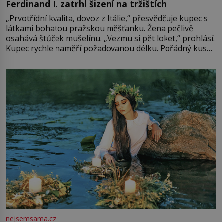
Ferdinand I. zatrhl šizení na tržištích
„Prvotřídní kvalita, dovoz z Itálie,“ přesvědčuje kupec s
látkami bohatou pražskou měšťanku. Žena pečlivě
osahává štůček mušelínu. „Vezmu si pět loket,“ prohlásí.
Kupec rychle naměří požadovanou délku. Pořádný kus
mu přitom zůstane za prsty… „Na šaty ho bude málo,
milostpaní. Stačí jenom na sukni,“ zhodnotí švadlena
množství růžového mušelínu. „Ošidili vás, podívejte.“
Vezme do ruky dřevěnou
nejsemsama.cz