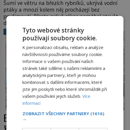
Šumí ve větru na březích rybníků, ukrývá vodní
ptáky a mnozí kolem něj procházejí bez
povšimnutí. Přesto právě rákos pomáhal stavět
domy, vyrábět lodě, zapisovat první texty a
inspiroval řadu pověstí. Tato skromná, ale
Tyto webové stránky
VĚDA A TECHNIKA
užitečná rostlina provází člověka už tisíce let.
používají soubory cookie.
Většina lidí vnímá rákos jen jako obyčejnou kulisu
K personalizaci obsahu, reklam a analýze
letního koupání. Stačí se však podívat […]
návštěvnosti používáme soubory cookie.
Informace o vašem používání našich
stránek také sdílíme s našimi reklamními a
analytickými partnery, kteří je mohou
kombinovat s dalšími informacemi, které
jste jim poskytli nebo které shromáždili při
vašem používání jejich služeb.
Více
informací
ZOBRAZIT VŠECHNY PARTNERY
(1616)
Extrémní podmínky na Zemi: Kde
→
život přežívá navzdory všemu