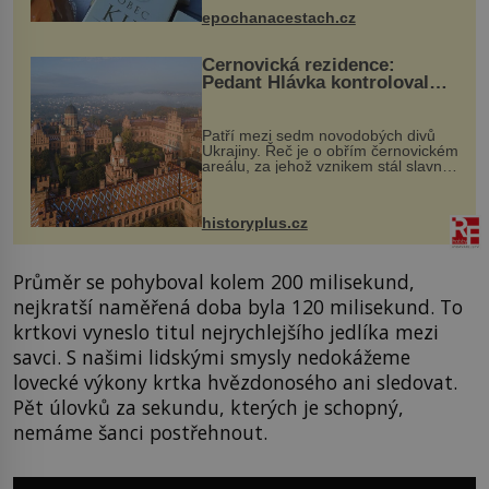
epochanacestach.cz
Černovická rezidence:
Pedant Hlávka kontroloval
každou cihlu
Patří mezi sedm novodobých divů
Ukrajiny. Řeč je o obřím černovickém
areálu, za jehož vznikem stál slavný
český architekt Josef Hlávka. Ten si
na něm dal mimořádně záležet. Jeho
stavební plány by při ...
historyplus.cz
Průměr se pohyboval kolem 200 milisekund,
nejkratší naměřená doba byla 120 milisekund. To
krtkovi vyneslo titul nejrychlejšího jedlíka mezi
savci. S našimi lidskými smysly nedokážeme
lovecké výkony krtka hvězdonosého ani sledovat.
Pět úlovků za sekundu, kterých je schopný,
nemáme šanci postřehnout.