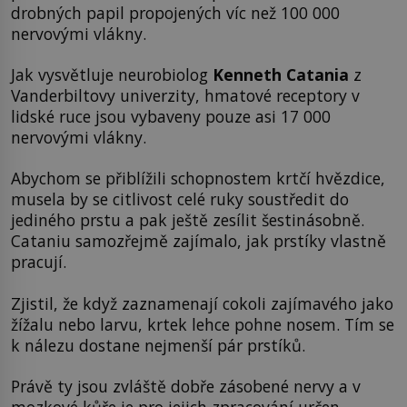
drobných papil propojených víc než 100 000
nervovými vlákny.
Jak vysvětluje neurobiolog
Kenneth Catania
z
Vanderbiltovy univerzity, hmatové receptory v
lidské ruce jsou vybaveny pouze asi 17 000
nervovými vlákny.
Abychom se přiblížili schopnostem krtčí hvězdice,
musela by se citlivost celé ruky soustředit do
jediného prstu a pak ještě zesílit šestinásobně.
Cataniu samozřejmě zajímalo, jak prstíky vlastně
pracují.
Zjistil, že když zaznamenají cokoli zajímavého jako
žížalu nebo larvu, krtek lehce pohne nosem. Tím se
k nálezu dostane nejmenší pár prstíků.
Právě ty jsou zvláště dobře zásobené nervy a v