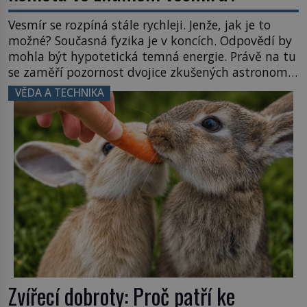
Vesmír se rozpíná stále rychleji. Jenže, jak je to
možné? Současná fyzika je v koncích. Odpovědí by
mohla být hypotetická temná energie. Právě na tu
se zaměří pozornost dvojice zkušených astronomů.
Namísto ní ale objeví něco mnohem
VĚDA A TECHNIKA
hmatatelnějšího. Naprosto rekordní kometu!
Astronomové Pedro Bernardinelli a Gary Bernstein
mravenčí prací zkoumají archivní snímky v rámci
Průzkumu temné energie […]
Zvířecí dobroty: Proč patří ke