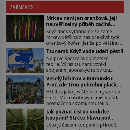
ZAJÍMAVOSTI
Mrkev není jen oranžová. Její
neuvěřitelný příběh začíná
fialovou barvou
Když dnes vytáhneme ze země
mrkev, většina z nás očekává sytě
oranžový kořen. Jenže po většinu
své historie je mrkev všechno
Tsunami: Když voda udeří pěstí!
možné, jen ne oranžová. Je fialová,
Nejprve špetka školometské
žlutá, bílá, někdy dokonce téměř
teorie. Výraz tsunami vznikl
černá. Až díky stovkám let
spojením japonských slov tsu
pečlivého šlechtění se z ní stává
(přístav) a nami (vlna). Jedná se o
zelenina, bez které si českou
Veselý hřbitov v Rumunsku:
dlouhou vlnu, která je na volném
zahradu ani nedokážeme
Proč zde třou pohřební plačky
moři takřka nepostřehnutelná.
představit. Její příběh je […]
bídu s nouzí?
Hřbitov jako jeviště pro mystérium
Ačkoli je vlnová délka tsunami i 300
smrti. Mezi hrobovými místy půda
kilometrů, výška vlny na volném
promáčená slzami, smutek a
moři je maximálně 1,5 metru.
vědomí konečnosti lidské existence.
Máme se podobné obří vlny obávat
Jak poznat čistou vodu ke
Jsou ale výjimky, kde pohřební
i v Evropě? Vznik tsunami si […]
koupání? Strčte hlavu pod
plačky smutně žmoulají kapesníky
hladinu!
Léto je časem koupání v přírodě.
nikoli při smutečním obřadu, ale