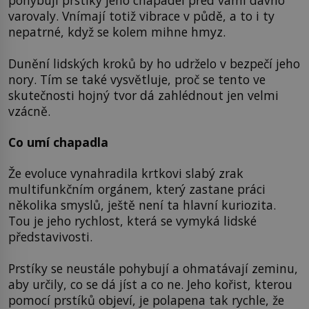
pohybují prstíky jeho chapadel před vámi dávno
varovaly. Vnímají totiž vibrace v půdě, a to i ty
nepatrné, když se kolem mihne hmyz.
Dunění lidských kroků by ho udrželo v bezpečí jeho
nory. Tím se také vysvětluje, proč se tento ve
skutečnosti hojný tvor dá zahlédnout jen velmi
vzácně.
Co umí chapadla
Že evoluce vynahradila krtkovi slabý zrak
multifunkčním orgánem, který zastane práci
několika smyslů, ještě není ta hlavní kuriozita.
Tou je jeho rychlost, která se vymyká lidské
představivosti.
Prstíky se neustále pohybují a ohmatávají zeminu,
aby určily, co se dá jíst a co ne. Jeho kořist, kterou
pomocí prstíků objeví, je polapena tak rychle, že