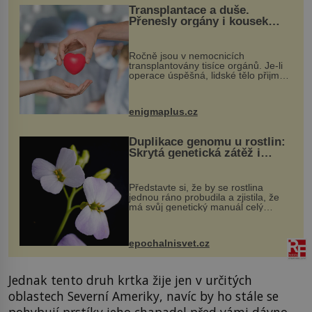
Transplantace a duše.
Přenesly orgány i kousek
osobnosti dárce?
Ročně jsou v nemocnicích
transplantovány tisíce orgánů. Je-li
operace úspěšná, lidské tělo přijme
darovaný orgán za své a pacient
může vést plnohodnotný život. Ale co
když při transplantaci nepřijímám...
enigmaplus.cz
Duplikace genomu u rostlin:
Skrytá genetická zátěž i
evoluční výhoda
Představte si, že by se rostlina
jednou ráno probudila a zjistila, že
má svůj genetický manuál celý
dvakrát. Přesně to se občas v
přírodě stane – a podle nového
výzkumu to může být pro druhy
epochalnisvet.cz
vstupenka...
Jednak tento druh krtka žije jen v určitých
oblastech Severní Ameriky, navíc by ho stále se