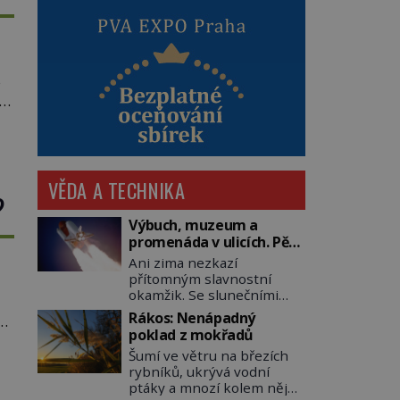
s
po
st
o
VĚDA A TECHNIKA
?
Výbuch, muzeum a
promenáda v ulicích. Pět
osudů nejslavnějších
Ani zima nezkazí
raketoplánů
přítomným slavnostní
okamžik. Se slunečními
brýlemi hledí na startující
Rákos: Nenápadný
etí
raketu, která má do
poklad z mokřadů
vesmíru vynést kromě
Šumí ve větru na březích
posádky také obyčejnou
rybníků, ukrývá vodní
učitelku. Po několika
ptáky a mnozí kolem něj
sekundách všem ztuhnou