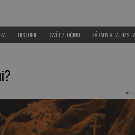
IKA
HISTORIE
SVĚT ZLOČINU
ZÁHADY A TAJEMSTV
ni?
16.7.2