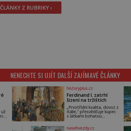
 ČLÁNKY Z RUBRIKY ›
NENECHTE SI UJÍT DALŠÍ ZAJÍMAVÉ ČLÁNKY
historyplus.cz
ré
Ferdinand I. zatrhl
šizení na tržištích
„Prvotřídní kvalita, dovoz z
 už
Itálie,“ přesvědčuje kupec
ech.
s látkami bohatou
m,
pražskou měšťanku. Žena
ude
pečlivě osahává štůček
nasehvezdy.cz
mušelínu. „Vezmu si pět