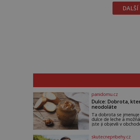
DALŠÍ
panidomu.cz
Dulce: Dobrota, kte
neodoláte
Ta dobrota se jmenuje
dulce de leche a možná
jste ji objevili v obchod
Ale nepochybujte o to
že doma připravená b
skutecnepribehy.cz
ještě lepší. Název je