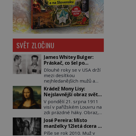
SVĚT ZLOČINU
James Whitey Bulger:
Práskač, co šel po
práskačích
Dlouhé roky se v USA drží
mezi desítkou
nejhledanějších mužů a
dopracuje to až na číslo
Krádež Mony Lisy:
dvě – hned po Usámovi bin
Nejslavnější obraz světa
Ládinovi (1957–2011). To je
zůstane dva roky
V pondělí 21. srpna 1911
James „Whitey“ Bulger
nezvěstný
visí v pařížském Louvru na
(1929–2018) viněný ze
zdi prázdné háky. Obraz,
spoluúčasti na 19
který dnes zná celý svět, je
vraždách, vydírání a lichvy.
José Pereira: Místo
pryč. Zpočátku si nikdo
A samozřejmě, krom toho
manželky 12letá dcera –
nemyslí, že jde o krádež.
je ještě drogový dealer,
a sousedi o všem vědí!
Píše se rok 2010. Muž v
Zaměstnanci jsou
který neváhá odstranit z