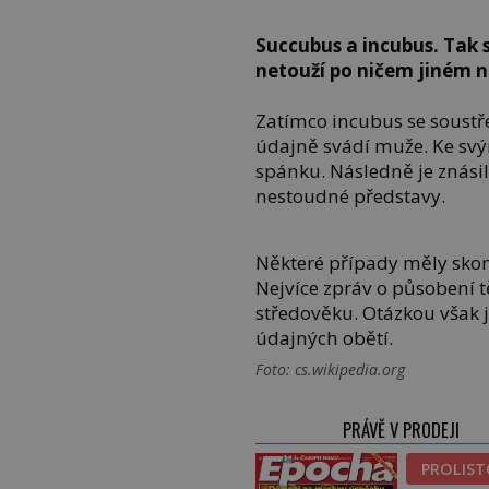
Succubus a incubus. Tak s
netouží po ničem jiném 
Zatímco incubus se soustř
údajně svádí muže. Ke svý
spánku. Následně je znásil
nestoudné představy.
Některé případy měly sko
Nejvíce zpráv o působení
středověku. Otázkou však je,
údajných obětí.
Foto: cs.wikipedia.org
PRÁVĚ V PRODEJI
PROLIS