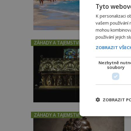
Tyto webové
K personalizaci o
vašem používání na
mohou kombinovat 
používání jejich s
ZÁHADY A TAJEMSTVÍ
ZOBRAZIT VŠE
Nezbytně nutn
soubory
ZOBRAZIT P
ZÁHADY A TAJEMSTVÍ