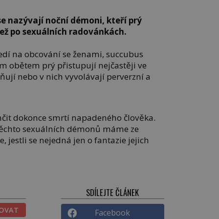
e nazývají noční démoni, kteří prý
než po sexuálních radovánkách.
edí na obcování se ženami, succubus
m obětem prý přistupují nejčastěji ve
ňují nebo v nich vyvolávají perverzní a
nčit dokonce smrtí napadeného člověka.
 těchto sexuálních démonů máme ze
 jestli se nejedná jen o fantazie jejich
SDÍLEJTE ČLÁNEK
TOVAT
Facebook