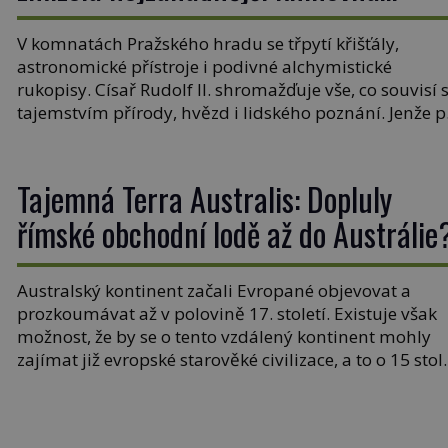
Evropy?
V komnatách Pražského hradu se třpytí křišťály,
astronomické přístroje i podivné alchymistické
rukopisy. Císař Rudolf II. shromažďuje vše, co souvisí 
tajemstvím přírody, hvězd i lidského poznání. Jenže 
jeho smrti se jeho slavné sbírky začínají rozpadat a čá
z nich mizí navždy. Kdo odnesl nejvzácnější knihy? A
existují ještě někde zapomenuté rukopisy, které nikd
Tajemná Terra Australis: Dopluly
[…]
římské obchodní lodě až do Austrálie
Australský kontinent začali Evropané objevovat a
prozkoumávat až v polovině 17. století. Existuje však
možnost, že by se o tento vzdálený kontinent mohly
zajímat již evropské starověké civilizace, a to o 15 stol
dříve? Již od starověku kartografové zakreslovali do
map záhadný kontinent Terra Australis – Jižní zemi.
Proč? Do jisté míry to byl smysl pro […]