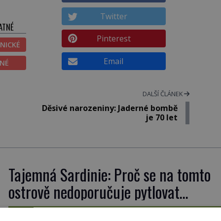
Twitter
ATNÉ
Pinterest
NICKÉ
Email
ĚNÉ
DALŠÍ ČLÁNEK
Děsivé narozeniny: Jaderné bombě
je 70 let
Tajemná Sardinie: Proč se na tomto
ostrově nedoporučuje pytlovat
„mořské brambory“?
Až si někdy otevřete krabičku sardinek či tubu