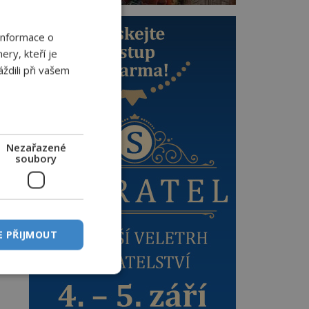
ů.
Informace o
ery, kteří je
ždili při vašem
Nezařazené
soubory
ch
E PŘIJMOUT