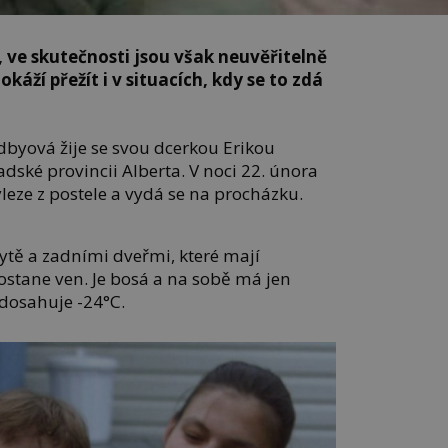
, ve skutečnosti jsou však neuvěřitelně
káží přežít i v situacích, kdy se to zdá
dbyová žije se svou dcerkou Erikou
ské provincii Alberta. V noci 22. února
yleze z postele a vydá se na procházku.
bytě a zadními dveřmi, které mají
stane ven. Je bosá a na sobě má jen
i dosahuje -24°C.