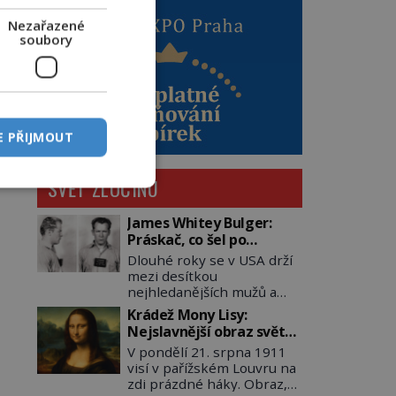
Nezařazené
soubory
E PŘIJMOUT
SVĚT ZLOČINU
James Whitey Bulger:
Práskač, co šel po
práskačích
Dlouhé roky se v USA drží
mezi desítkou
nejhledanějších mužů a
dopracuje to až na číslo
Krádež Mony Lisy:
dvě – hned po Usámovi bin
Nejslavnější obraz světa
Ládinovi (1957–2011). To je
zůstane dva roky
V pondělí 21. srpna 1911
James „Whitey“ Bulger
nezvěstný
visí v pařížském Louvru na
(1929–2018) viněný ze
zdi prázdné háky. Obraz,
spoluúčasti na 19