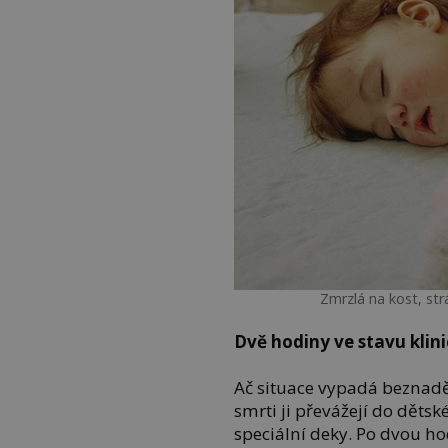
Zmrzlá na kost, strá
Dvě hodiny ve stavu klini
Ač situace vypadá beznadějn
smrti ji převážejí do děts
speciální deky. Po dvou ho