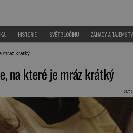
IKA
HISTORIE
SVĚT ZLOČINU
ZÁHADY A TAJEMSTV
e mráz krátký
e, na které je mráz krátký
24.7.2