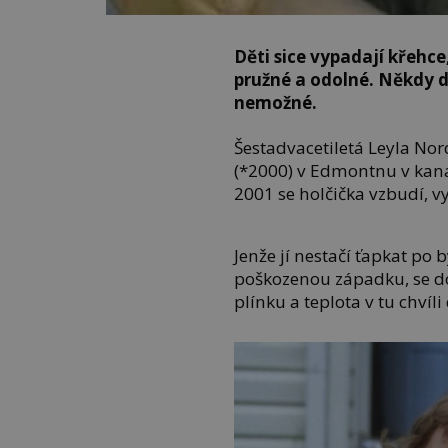
Děti sice vypadají křehce
pružné a odolné. Někdy do
nemožné.
Šestadvacetiletá Leyla Nor
(*2000) v Edmontnu v kanad
2001 se holčička vzbudí, v
Jenže jí nestačí ťapkat po 
poškozenou západku, se do
plínku a teplota v tu chvíl