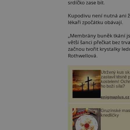
srdíčko zase bít.
Kupodivu není nutná ani ž
lékaři zpočátku obávají.
„Membrány buněk tkání js
větší šanci přečkat bez tr
začnou tvořit krystalky led
Rothwellová.
Utržený kus sk
zastavil těsně 
kostelem! Ochr
ho boží síla?
enigmaplus.cz
Gruzínské ma
knedlíčky