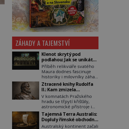
ZÁHADY A TAJEMSTVÍ
Klenot skrytý pod
podlahou: Jak se unikátní
románský poklad dostal
Příběh relikviáře svatého
do zapadlého Bečova?
Maura dodnes fascinuje
historiky i milovníky záhad
po celém světě. Tato
Ztracené knihy Rudolfa
románská zlatnická
II.: Kam zmizela
památka ze 13. století je
nejzáhadnější knihovna
V komnatách Pražského
po českých korunovačních
Evropy?
hradu se třpytí křišťály,
klenotech druhým
astronomické přístroje i
nejcennějším movitým
podivné alchymistické
majetkem v České
Tajemná Terra Australis:
rukopisy. Císař Rudolf II.
republice. Přestože byl
Dopluly římské obchodní
shromažďuje vše, co
klenot v roce 1985 po
lodě až do Austrálie?
Australský kontinent začali
souvisí s tajemstvím
dramatickém pátrání