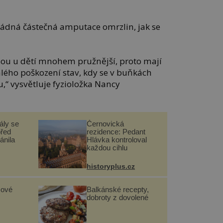
ádná částečná amputace omrzlin, jak se
ou u dětí mnohem pružnější, proto mají
valého poškození stav, kdy se v buňkách
u,“ vysvětluje fyzioložka Nancy
ály se
Černovická
před
rezidence: Pedant
ánila
Hlávka kontroloval
každou cihlu
historyplus.cz
sové
Balkánské recepty,
dobroty z dovolené