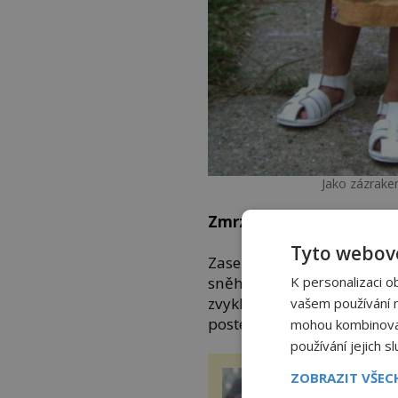
Jako zázrake
Zmrzlá na kost
Tyto webové
Zase takový drsňák bohuže
K personalizaci o
sněhu už nedokáže vstát. T
zvyklá, že se v tu dobu Eri
vašem používání na
posteli není. Prohledá dům
mohou kombinovat 
používání jejich s
Transplantace 
ZOBRAZIT VŠE
Přenesly orgány