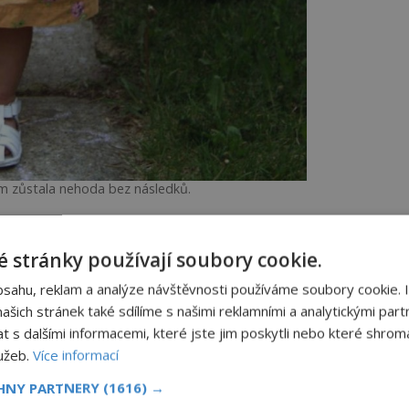
m zůstala nehoda bez následků.
 stránky používají soubory cookie.
l není, takže brzy upadne a v hlubokém
bsahu, reklam a analýze návštěvnosti používáme soubory cookie. 
ři hodiny po půlnoci se probouzí Leyla,
ka budí a dožaduje se krmení. Jenže teď v
šich stránek také sdílíme s našimi reklamními a analytickými partn
, a pak si všimne otevřených dveří.
s dalšími informacemi, které jste jim poskytli nebo které shromá
lužeb.
Více informací
a duše.
Duplikace genomu u
CHNY PARTNERY
(1616) →
 i
rostlin: Skrytá