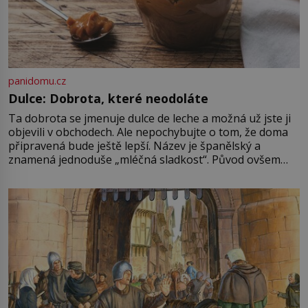
panidomu.cz
Dulce: Dobrota, které neodoláte
Ta dobrota se jmenuje dulce de leche a možná už jste ji
objevili v obchodech. Ale nepochybujte o tom, že doma
připravená bude ještě lepší. Název je španělský a
znamená jednoduše „mléčná sladkost“. Původ ovšem
není úplně jednoznačný, o autorství této receptury se
pře hned několik latinskoamerických zemí a k tomu
Francie, kde se traduje,