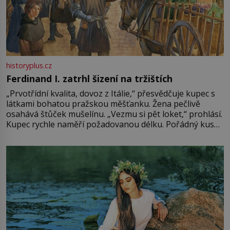
historyplus.cz
Ferdinand I. zatrhl šizení na tržištích
„Prvotřídní kvalita, dovoz z Itálie,“ přesvědčuje kupec s
látkami bohatou pražskou měšťanku. Žena pečlivě
osahává štůček mušelínu. „Vezmu si pět loket,“ prohlásí.
Kupec rychle naměří požadovanou délku. Pořádný kus
mu přitom zůstane za prsty… „Na šaty ho bude málo,
milostpaní. Stačí jenom na sukni,“ zhodnotí švadlena
množství růžového mušelínu. „Ošidili vás, podívejte.“
Vezme do ruky dřevěnou