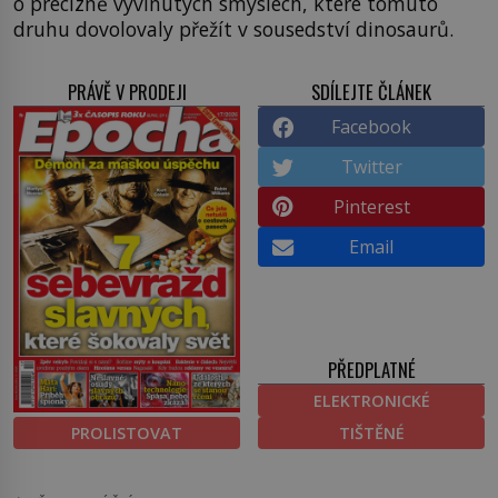
o precizně vyvinutých smyslech, které tomuto
druhu dovolovaly přežít v sousedství dinosaurů.
PRÁVĚ V PRODEJI
SDÍLEJTE ČLÁNEK
Facebook
Twitter
Pinterest
Email
PŘEDPLATNÉ
ELEKTRONICKÉ
PROLISTOVAT
TIŠTĚNÉ