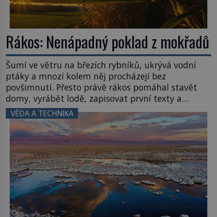
Rákos: Nenápadný poklad z mokřadů
Šumí ve větru na březích rybníků, ukrývá vodní
ptáky a mnozí kolem něj procházejí bez
povšimnutí. Přesto právě rákos pomáhal stavět
domy, vyrábět lodě, zapisovat první texty a
inspiroval řadu pověstí. Tato skromná, ale
VĚDA A TECHNIKA
užitečná rostlina provází člověka už tisíce let.
Většina lidí vnímá rákos jen jako obyčejnou kulisu
letního koupání. Stačí se však podívat […]