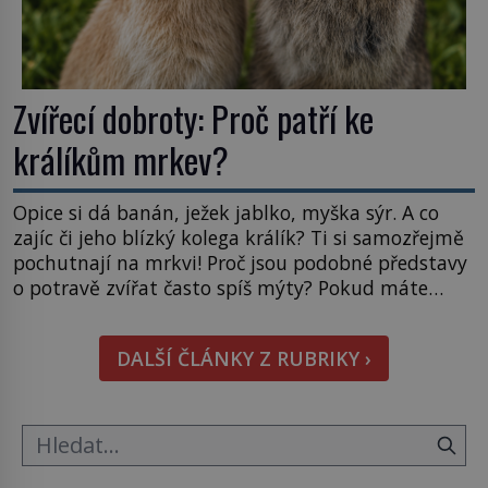
Zvířecí dobroty: Proč patří ke
králíkům mrkev?
Opice si dá banán, ježek jablko, myška sýr. A co
zajíc či jeho blízký kolega králík? Ti si samozřejmě
pochutnají na mrkvi! Proč jsou podobné představy
o potravě zvířat často spíš mýty? Pokud máte
doma králíka, mrkev mu dát můžete. A nejspíš mu
i bude chutnat, ovšem měl by ji mít jen jako
DALŠÍ ČLÁNKY Z RUBRIKY ›
občasný pamlsek. […]