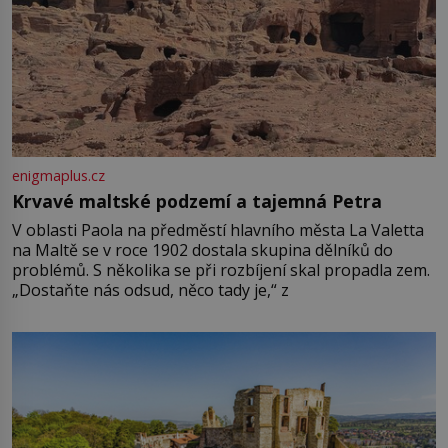
enigmaplus.cz
Krvavé maltské podzemí a tajemná Petra
V oblasti Paola na předměstí hlavního města La Valetta
na Maltě se v roce 1902 dostala skupina dělníků do
problémů. S několika se při rozbíjení skal propadla zem.
„Dostaňte nás odsud, něco tady je,“ z