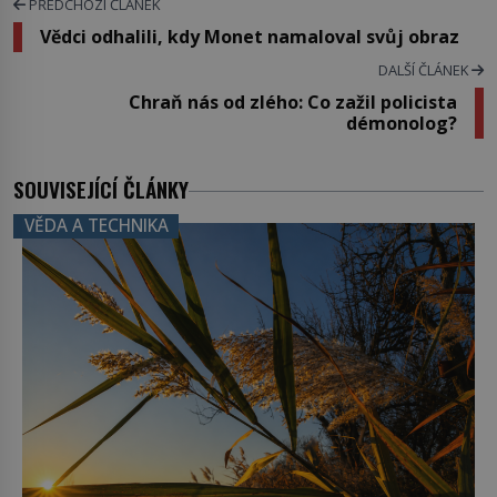
PŘEDCHOZÍ ČLÁNEK
Vědci odhalili, kdy Monet namaloval svůj obraz
DALŠÍ ČLÁNEK
Chraň nás od zlého: Co zažil policista
démonolog?
SOUVISEJÍCÍ ČLÁNKY
VĚDA A TECHNIKA