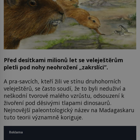
Před desítkami milionů let se veleještěrům
pletli pod nohy neohrožení „zakrslíci“.
A pra-savcích, kteří žili ve stínu druhohorních
veleještěrů, se často soudí, že to byli neduživí a
neškodní tvorové malého vzrůstu, odsouzení k
živoření pod děsivými tlapami dinosaurů.
Nejnovější paleontologický název na Madagaskaru
tuto teorii významně koriguje.
Reklama