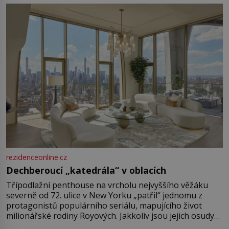
rezidenceonline.cz
Dechberoucí „katedrála“ v oblacích
Třípodlažní penthouse na vrcholu nejvyššího věžáku
severně od 72. ulice v New Yorku „patřil“ jednomu z
protagonistů populárního seriálu, mapujícího život
milionářské rodiny Royových. Jakkoliv jsou jejich osudy
fiktivní, nemovitosti, v nichž „žijí“, jsou velmi reálné.