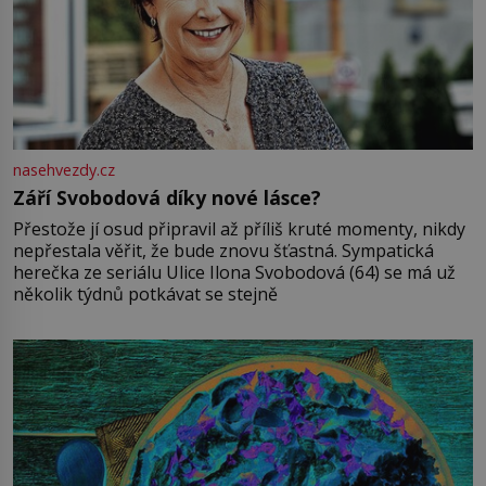
nasehvezdy.cz
Září Svobodová díky nové lásce?
Přestože jí osud připravil až příliš kruté momenty, nikdy
nepřestala věřit, že bude znovu šťastná. Sympatická
herečka ze seriálu Ulice Ilona Svobodová (64) se má už
několik týdnů potkávat se stejně