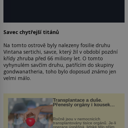
Savec chytřejší titánů
Na tomto ostrově byly nalezeny fosilie druhu
Vintana sertichi, savce, který žil v období pozdní
křídy zhruba před 66 miliony let. O tomto
vyhynulém savčím druhu, patřícím do skupiny
gondwanatheria, toho bylo doposud známo jen
velmi málo.
Transplantace a duše.
Přenesly orgány i kousek
osobnosti dárce?
Ročně jsou v nemocnicích
transplantovány tisíce orgánů. Je-li
operace úspěšná, lidské tělo přijme