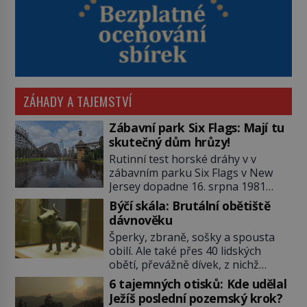
ZÁHADY A TAJEMSTVÍ
Zábavní park Six Flags: Mají tu
skutečný dům hrůzy!
Rutinní test horské dráhy v v
zábavním parku Six Flags v New
Jersey dopadne 16. srpna 1981
katastrofou. 20letý technik Scott
Býčí skála: Brutální obětiště
Tyler se zřítí na zem! Zranění jsou
dávnověku
neslučitelná se životem. „Nepoužil
Šperky, zbraně, sošky a spousta
bezpečnostní zábranu,“ osvětlí
obilí. Ale také přes 40 lidských
smrtelnou nehodu tiskový mluvčí
obětí, převážně dívek, z nichž
parku a vyšetřovatelé mu dávají za
některým rozetnou hlavu a
pravdu: „Atrakce je v pořádku.“ A
6 tajemných otisků: Kde udělal
useknou končetiny. To je slavný
pak přijde srpen roku […]
Ježíš poslední pozemský krok?
halštatský pohřeb. V Evropě