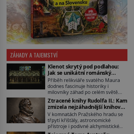
ZÁHADY A TAJEMSTVÍ
Klenot skrytý pod podlahou:
Jak se unikátní románský
poklad dostal do zapadlého
Příběh relikviáře svatého Maura
Bečova?
dodnes fascinuje historiky i
milovníky záhad po celém světě.
Tato románská zlatnická památka
Ztracené knihy Rudolfa II.: Kam
ze 13. století je po českých
zmizela nejzáhadnější knihovna
korunovačních klenotech druhým
Evropy?
V komnatách Pražského hradu se
nejcennějším movitým majetkem v
třpytí křišťály, astronomické
České republice. Přestože byl
přístroje i podivné alchymistické
klenot v roce 1985 po dramatickém
rukopisy. Císař Rudolf II.