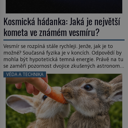
Kosmická hádanka: Jaká je největší
kometa ve známém vesmíru?
Vesmír se rozpíná stále rychleji. Jenže, jak je to
možné? Současná fyzika je v koncích. Odpovědí by
mohla být hypotetická temná energie. Právě na tu
se zaměří pozornost dvojice zkušených astronomů.
Namísto ní ale objeví něco mnohem
VĚDA A TECHNIKA
hmatatelnějšího. Naprosto rekordní kometu!
Astronomové Pedro Bernardinelli a Gary Bernstein
mravenčí prací zkoumají archivní snímky v rámci
Průzkumu temné energie […]