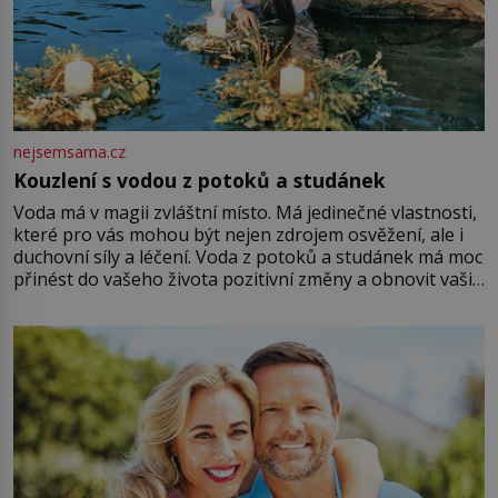
nejsemsama.cz
Kouzlení s vodou z potoků a studánek
Voda má v magii zvláštní místo. Má jedinečné vlastnosti,
které pro vás mohou být nejen zdrojem osvěžení, ale i
duchovní síly a léčení. Voda z potoků a studánek má moc
přinést do vašeho života pozitivní změny a obnovit vaši
energii. Využitím těchto přírodních zdrojů v magii
můžete obohatit své rituály a přinést do svého života
větší harmonii a klid. Je důležité