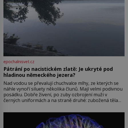
epochalnisvet.cz
Pátrání po nacistickém zlatě: Je ukryté pod
hladinou německého jezera?
Nad vodou se převalují chuchvalce mlhy, ze kterých se
náhle vynoří siluety několika člunů. Mají velmi podivnou
posádku. Dobře živení, po zuby ozbrojení muži v
černých uniformách a na straně druhé: zubožená těla
oblečená v chatrných vězeňských hadrech. Co tato
přízračná scéna znamená? Je jaro roku 1945, druhá
světová válka se chýlí ke konci. Jezero Stolpsee