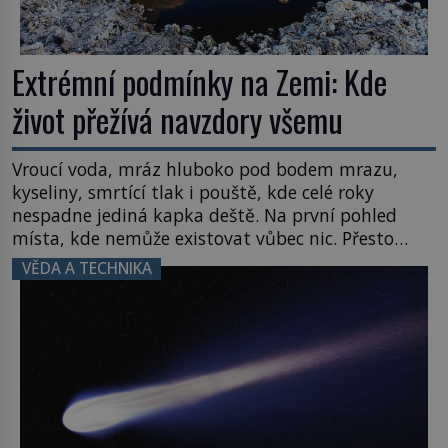
Extrémní podmínky na Zemi: Kde
život přežívá navzdory všemu
Vroucí voda, mráz hluboko pod bodem mrazu,
kyseliny, smrtící tlak i pouště, kde celé roky
nespadne jediná kapka deště. Na první pohled
místa, kde nemůže existovat vůbec nic. Přesto
právě tady vědci objevují organismy, které
VĚDA A TECHNIKA
posouvají hranice života. Každý nový nález mění
naše představy o tom, co všechno dokáže příroda a
napovídá, kde bychom jednou […]