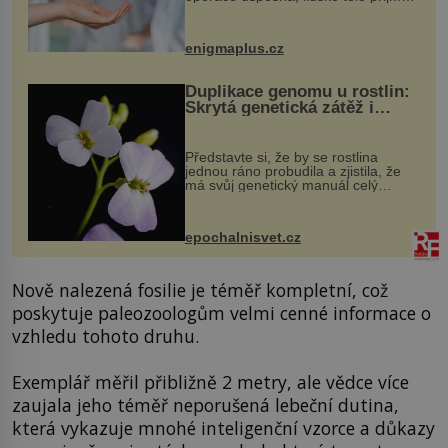
darovaný orgán za své a pacient
může vést plnohodnotný život. Ale co
když při transplantaci nepřijímám...
enigmaplus.cz
Duplikace genomu u rostlin:
Skrytá genetická zátěž i
evoluční výhoda
Představte si, že by se rostlina
jednou ráno probudila a zjistila, že
má svůj genetický manuál celý
dvakrát. Přesně to se občas v
přírodě stane – a podle nového
výzkumu to může být pro druhy
epochalnisvet.cz
vstupenka...
Nově nalezená fosilie je téměř kompletní, což
poskytuje paleozoologům velmi cenné informace o
vzhledu tohoto druhu.
Exemplář měřil přibližně 2 metry, ale vědce více
zaujala jeho téměř neporušená lebeční dutina,
která vykazuje mnohé inteligenční vzorce a důkazy