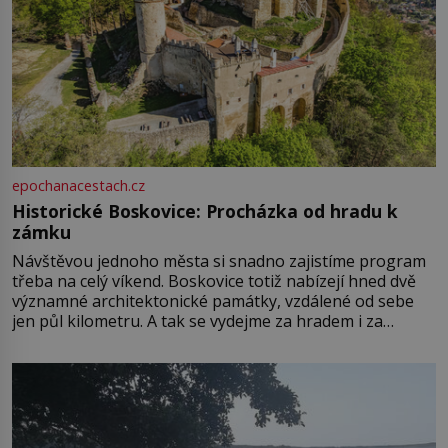
epochanacestach.cz
Historické Boskovice: Procházka od hradu k
zámku
Návštěvou jednoho města si snadno zajistíme program
třeba na celý víkend. Boskovice totiž nabízejí hned dvě
významné architektonické památky, vzdálené od sebe
jen půl kilometru. A tak se vydejme za hradem i za
zámkem do krásné jihomoravské krajiny. Trhová osada
Boskovice na okraji Drahanské vrchoviny vznikla někdy
ve13. století, a už v roce 1313 kronikáři zaznamenali