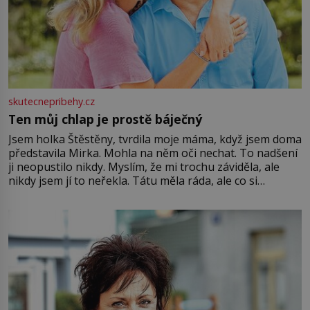
skutecnepribehy.cz
Ten můj chlap je prostě báječný
Jsem holka Štěstěny, tvrdila moje máma, když jsem doma
představila Mirka. Mohla na něm oči nechat. To nadšení
ji neopustilo nikdy. Myslím, že mi trochu záviděla, ale
nikdy jsem jí to neřekla. Tátu měla ráda, ale co si
pamatuji, tak jsme s Mirkem byli zamilovaní mnohem víc.
Jsme spolu moc rádi Tehdy byla jiná doba, když