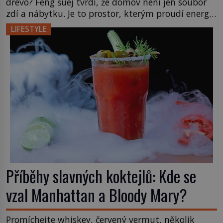
dřevo? Feng šuej tvrdí, že domov není jen soubor
zdí a nábytku. Je to prostor, kterým proudí energie
čchi a jeho uspořádání může ovlivňovat, jak se v
LIFESTYLE
něm člověk cítí. Feng šuej má kořeny ve staré Číně
a jeho historie […]
Příběhy slavných koktejlů: Kde se
vzal Manhattan a Bloody Mary?
Promíchejte whiskey, červený vermut, několik