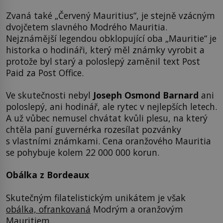
Zvaná také „Červený Mauritius“, je stejně vzácným
dvojčetem slavného Modrého Mauritia.
Nejznámější legendou obklopující oba „Mauritie“ je
historka o hodináři, který měl známky vyrobit a
protože byl starý a poloslepý zaměnil text Post
Paid za Post Office.
Ve skutečnosti nebyl
Joseph Osmond Barnard
ani
poloslepý, ani hodinář, ale rytec v nejlepších letech.
A už vůbec nemusel chvátat kvůli plesu, na který
chtěla paní guvernérka rozesílat pozvánky
s vlastními známkami. Cena oranžového Mauritia
se pohybuje kolem 22 000 000 korun.
Obálka z Bordeaux
Skutečným filatelistickým unikátem je však
obálka, ofrankovaná
Modrým a oranžovým
Mauritiem.