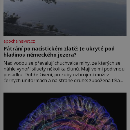
epochalnisvet.cz
Pátrání po nacistickém zlatě: Je ukryté pod
hladinou německého jezera?
Nad vodou se převalují chuchvalce mlhy, ze kterých se
náhle vynoří siluety několika člunů. Mají velmi podivnou
posádku. Dobře živení, po zuby ozbrojení muži v
černých uniformách a na straně druhé: zubožená těla
oblečená v chatrných vězeňských hadrech. Co tato
přízračná scéna znamená? Je jaro roku 1945, druhá
světová válka se chýlí ke konci. Jezero Stolpsee