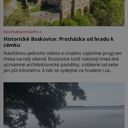
epochanacestach.cz
Historické Boskovice: Procházka od hradu k
zámku
Návštěvou jednoho města si snadno zajistíme program
třeba na celý víkend. Boskovice totiž nabízejí hned dvě
významné architektonické památky, vzdálené od sebe
jen půl kilometru. A tak se vydejme za hradem i za
zámkem do krásné jihomoravské krajiny. Trhová osada
Boskovice na okraji Drahanské vrchoviny vznikla někdy
ve13. století, a už v roce 1313 kronikáři zaznamenali