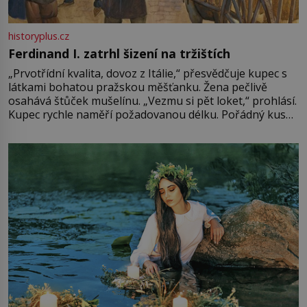
historyplus.cz
Ferdinand I. zatrhl šizení na tržištích
„Prvotřídní kvalita, dovoz z Itálie,“ přesvědčuje kupec s
látkami bohatou pražskou měšťanku. Žena pečlivě
osahává štůček mušelínu. „Vezmu si pět loket,“ prohlásí.
Kupec rychle naměří požadovanou délku. Pořádný kus
mu přitom zůstane za prsty… „Na šaty ho bude málo,
milostpaní. Stačí jenom na sukni,“ zhodnotí švadlena
množství růžového mušelínu. „Ošidili vás, podívejte.“
Vezme do ruky dřevěnou