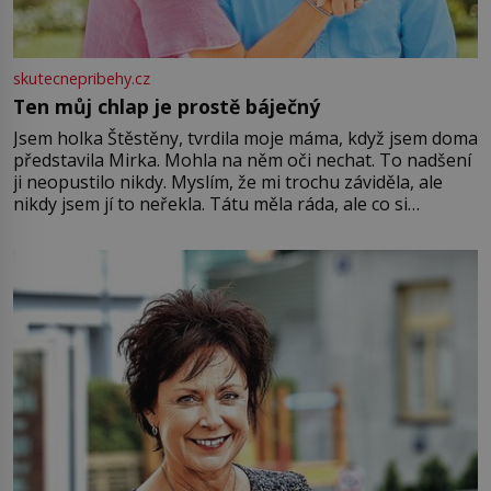
skutecnepribehy.cz
Ten můj chlap je prostě báječný
Jsem holka Štěstěny, tvrdila moje máma, když jsem doma
představila Mirka. Mohla na něm oči nechat. To nadšení
ji neopustilo nikdy. Myslím, že mi trochu záviděla, ale
nikdy jsem jí to neřekla. Tátu měla ráda, ale co si
pamatuji, tak jsme s Mirkem byli zamilovaní mnohem víc.
Jsme spolu moc rádi Tehdy byla jiná doba, když