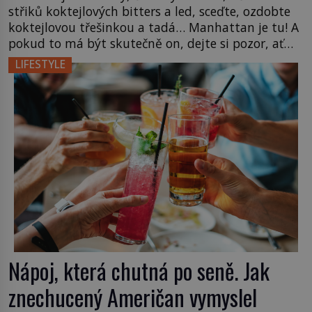
střiků koktejlových bitters a led, sceďte, ozdobte
koktejlovou třešinkou a tadá… Manhattan je tu! A
pokud to má být skutečně on, dejte si pozor, ať
místo klasické americké rye whiskey či klidně
LIFESTYLE
bourbonu nepoužijete skotskou whisku. Co se
stane? Inu, koktejl bude stále skvělý, ale už to
nebude Manhattan ale […]
Nápoj, která chutná po seně. Jak
znechucený Američan vymyslel