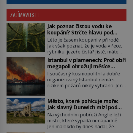
ZAJÍMAVOSTI
Jak poznat čistou vodu ke
koupání? Strčte hlavu pod
hladinu!
Léto je časem koupání v přírodě.
Jak však poznat, že je voda v řece,
rybníku, jezeře čistá? Jistě, máte
možnost využít informace
Istanbul v plamenech: Proč obří
hygieniků či podrobit křížovému
megapoli ohrožují měsíce
výslechu provozovatele přírodního
smaženého lilku?
I současný kosmopolitní a dobře
koupaliště. Existuje ale ještě jiná
organizovaný Istanbul nemá s
alternativa. Jaká? Podívat se pod
rizikem požárů nikdy vyhráno. Jen
hladinu a zjistit, kdo si onu
těžko si tak člověk dokáže
konkrétní vodní lokalitu oblíbil už
představit, jaká požární rizika
dávno před vámi. Říká se jim
Město, které pohlcuje moře:
skrýval Istanbul časů minulých. Jak
bioindikátory […]
Jak slavný Dunwich mizí pod
čelilo město v minulosti potenciální
hladinou
Na východním pobřeží Anglie leží
ohnivé katastrofě a proč jsou zde
místo, které vypadá nenápadně.
stále tolik obávány měsíce
Jen málokdo by dnes hádal, že
smaženého lilku? První hasičský
právě zde kdysi stojí jeden z