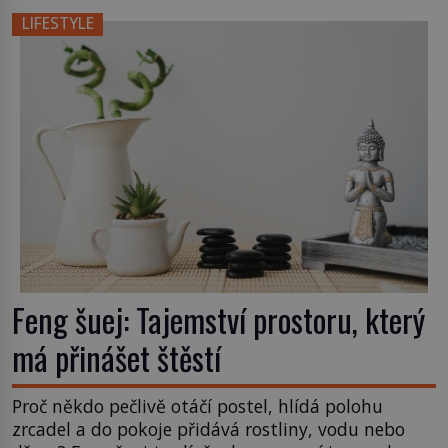
LIFESTYLE
Feng šuej: Tajemství prostoru, který
má přinášet štěstí
Proč někdo pečlivě otáčí postel, hlídá polohu
zrcadel a do pokoje přidává rostliny, vodu nebo