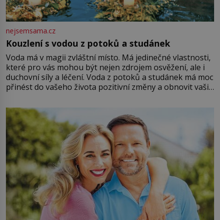
nejsemsama.cz
Kouzlení s vodou z potoků a studánek
Voda má v magii zvláštní místo. Má jedinečné vlastnosti,
které pro vás mohou být nejen zdrojem osvěžení, ale i
duchovní síly a léčení. Voda z potoků a studánek má moc
přinést do vašeho života pozitivní změny a obnovit vaši
energii. Využitím těchto přírodních zdrojů v magii
můžete obohatit své rituály a přinést do svého života
větší harmonii a klid. Je důležité