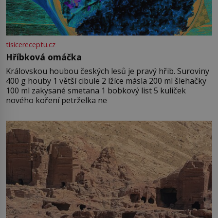
tisicereceptu.cz
Hříbková omáčka
Královskou houbou českých lesů je pravý hřib. Suroviny
400 g houby 1 větší cibule 2 lžíce másla 200 ml šlehačky
100 ml zakysané smetana 1 bobkový list 5 kuliček
nového koření petrželka ne