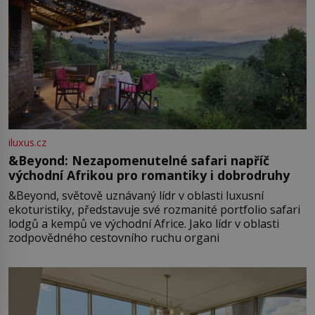
iluxus.cz
&Beyond: Nezapomenutelné safari napříč
východní Afrikou pro romantiky i dobrodruhy
&Beyond, světově uznávaný lídr v oblasti luxusní
ekoturistiky, představuje své rozmanité portfolio safari
lodgů a kempů ve východní Africe. Jako lídr v oblasti
zodpovědného cestovního ruchu organi