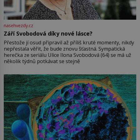
nasehvezdy.cz
Září Svobodová díky nové lásce?
Přestože jí osud připravil až příliš kruté momenty, nikdy
nepřestala věřit, že bude znovu šťastná. Sympatická
herečka ze seriálu Ulice Ilona Svobodová (64) se má už
několik týdnů potkávat se stejně