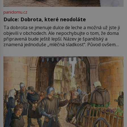
panidomu.cz
Dulce: Dobrota, které neodoláte
Ta dobrota se jmenuje dulce de leche a možná už jste ji
objevili v obchodech. Ale nepochybujte o tom, že doma
připravená bude ještě lepší. Název je španělský a
znamená jednoduše „mléčná sladkost“. Původ ovšem
není úplně jednoznačný, o autorství této receptury se
pře hned několik latinskoamerických zemí a k tomu
Francie, kde se traduje,