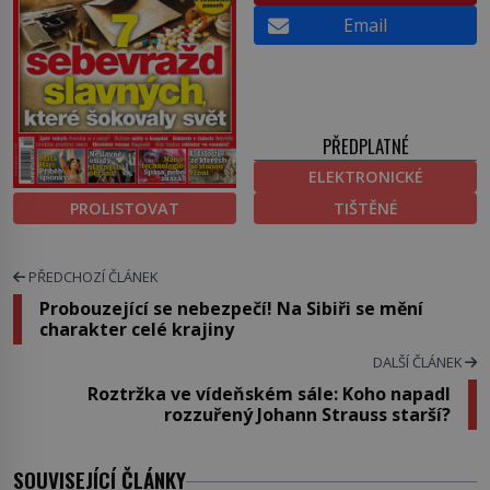
Email
PŘEDPLATNÉ
ELEKTRONICKÉ
PROLISTOVAT
TIŠTĚNÉ
PŘEDCHOZÍ ČLÁNEK
Probouzející se nebezpečí! Na Sibiři se mění
charakter celé krajiny
DALŠÍ ČLÁNEK
Roztržka ve vídeňském sále: Koho napadl
rozzuřený Johann Strauss starší?
SOUVISEJÍCÍ ČLÁNKY