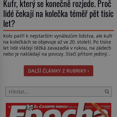
Kufr, který se konečně rozjede. Proč
lidé čekají na kolečka téměř pět tisíc
let?
Kolo patří k nejstarším vynálezům lidstva, ale kufr
na kolečkách se objevuje až ve 20. století. Po tisíce
let lidé vláčejí těžká zavazadla v rukou, na zádech
nebo je nakládají na povozy. Stačí přitom jediný
nápad, připevnit ke kufru kolečka. Jenže právě ten
nikdo dlouho nedostane. Až jednou se na letišti
DALŠÍ ČLÁNKY Z RUBRIKY ›
ozve věta, která změní […]