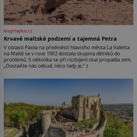
enigmaplus.cz
Krvavé maltské podzemí a tajemná Petra
V oblasti Paola na předměstí hlavního města La Valetta
na Maltě se v roce 1902 dostala skupina dělníků do
problémů. S několika se při rozbíjení skal propadla zem.
„Dostaňte nás odsud, něco tady je,“ z