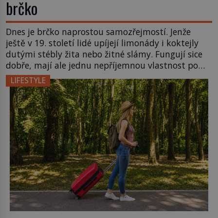
brčko
Dnes je brčko naprostou samozřejmostí. Jenže
ještě v 19. století lidé upíjejí limonády i koktejly
dutými stébly žita nebo žitné slámy. Fungují sice
dobře, mají ale jednu nepříjemnou vlastnost po
chvíli se rozmáčejí a nápoji dodávají travnatou
LIFESTYLE
příchuť. Právě tahle drobná nepříjemnost přivede
amerického výrobce cigaretových náustků k
nápadu, který změní způsob pití po celém […]