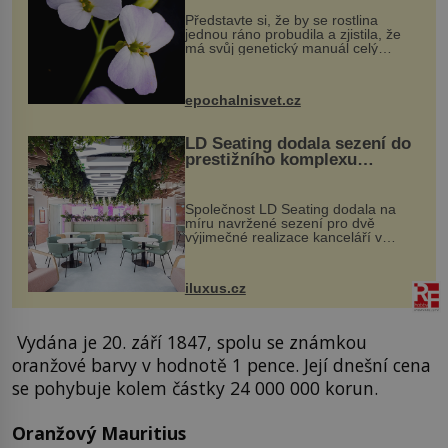
Představte si, že by se rostlina
jednou ráno probudila a zjistila, že
má svůj genetický manuál celý
dvakrát. Přesně to se občas v
přírodě stane – a podle nového
výzkumu to může být pro druhy
epochalnisvet.cz
vstupenka...
LD Seating dodala sezení do
prestižního komplexu
MediaCityUK v Salfordu
Společnost LD Seating dodala na
míru navržené sezení pro dvě
výjimečné realizace kanceláří v
areálu MediaCityUK v anglickém
Salfordu – konkrétně do budov Blue
Tower a Orange Tower. Komplex
iluxus.cz
budov Media...
Vydána je 20. září 1847, spolu se známkou
oranžové barvy v hodnotě 1 pence. Její dnešní cena
se pohybuje kolem částky 24 000 000 korun.
Oranžový Mauritius