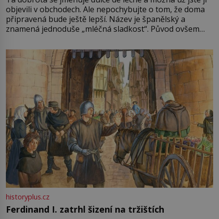
objevili v obchodech. Ale nepochybujte o tom, že doma
připravená bude ještě lepší. Název je španělský a
znamená jednoduše „mléčná sladkost“. Původ ovšem
není úplně jednoznačný, o autorství této receptury se
pře hned několik latinskoamerických zemí a k tomu
Francie, kde se traduje,
historyplus.cz
Ferdinand I. zatrhl šizení na tržištích