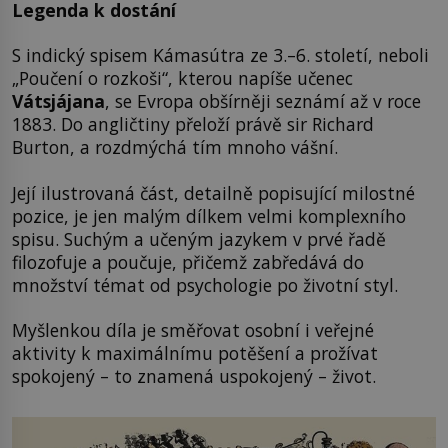
Legenda k dostání
S indický spisem Kámasútra ze 3.–6. století, neboli
„Poučení o rozkoši“, kterou napíše učenec
Vátsjájana
, se Evropa obšírněji seznámí až v roce
1883. Do angličtiny přeloží právě sir Richard
Burton, a rozdmýchá tím mnoho vášní.
Její ilustrovaná část, detailně popisující milostné
pozice, je jen malým dílkem velmi komplexního
spisu. Suchým a učeným jazykem v prvé řadě
filozofuje a poučuje, přičemž zabředává do
množství témat od psychologie po životní styl.
Myšlenkou díla je směřovat osobní i veřejné
aktivity k maximálnímu potěšení a prožívat
spokojený – to znamená uspokojený – život.