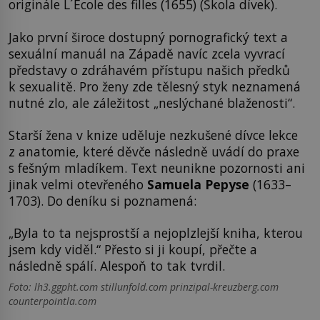
originále L´École des filles (1655) (Škola dívek).
Jako první široce dostupný pornografický text a
sexuální manuál na Západě navíc zcela vyvrací
představy o zdráhavém přístupu našich předků
k sexualitě. Pro ženy zde tělesný styk neznamená
nutné zlo, ale záležitost „neslýchané blaženosti“.
Starší žena v knize uděluje nezkušené dívce lekce
z anatomie, které děvče následně uvádí do praxe
s fešným mladíkem. Text neunikne pozornosti ani
jinak velmi otevřeného
Samuela Pepyse
(1633–
1703). Do deníku si poznamená:
„Byla to ta nejsprostší a nejoplzlejší kniha, kterou
jsem kdy viděl.“ Přesto si ji koupí, přečte a
následně spálí. Alespoň to tak tvrdil.
Foto: lh3.ggpht.com stillunfold.com prinzipal-kreuzberg.com
counterpointla.com