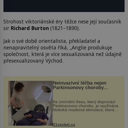
Strohost viktoriánské éry těžce nese její současník
sir
Richard Burton
(1821–1890).
Jak o své době orientalista, překladatel a
nenapravitelný osvěta říká, „Anglie produkuje
společnost, která je více sexualizovaná než údajně
přesexualizovaný Východ.
Neinvazivní léčba nejen
Parkinsonovy choroby
pomocí ultrazvukové
„helmy“
Ke zmírnění třesu, který doprovází
Parkinsonovu chorobu, je využívána
hluboká mozková stimulace, která
však vyžaduje vysoce invazivní
zákrok. Ultrazvuk zase není vhodný
k dostatečně přesnému zacílení ...
21stoleti.cz