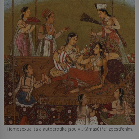
Homosexualita a autoerotika jsou v „Kámasútře“ zpestřením.