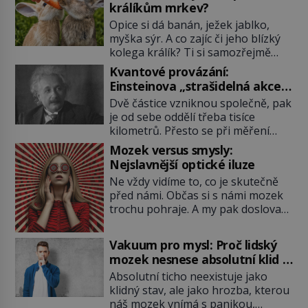
králíkům mrkev?
Opice si dá banán, ježek jablko,
myška sýr. A co zajíc či jeho blízký
kolega králík? Ti si samozřejmě
pochutnají na mrkvi! Proč jsou
Kvantové provázání:
podobné představy o potravě
Einsteinova „strašidelná akce
zvířat často spíš mýty? Pokud máte
na dálku“ dál mate i fascinuje
Dvě částice vzniknou společně, pak
doma králíka, mrkev mu dát
vědce
je od sebe oddělí třeba tisíce
můžete. A nejspíš mu i bude
kilometrů. Přesto se při měření
chutnat, ovšem měl by ji mít jen
chovají, jako by mezi nimi
jako občasný pamlsek. […]
Mozek versus smysly:
existovalo neviditelné pouto. Albert
Nejslavnější optické iluze
Einstein tomu s jistou dávkou
Ne vždy vidíme to, co je skutečně
ironie říká „strašidelná akce na
před námi. Občas si s námi mozek
dálku“ a dlouhá desetiletí věří, že
trochu pohraje. A my pak doslova
musí existovat jednodušší
nevěříme vlastním očím! Jak
vysvětlení. Moderní experimenty
vznikají ty nejpodivnější optické
však ukazují, že kvantový svět
Vakuum pro mysl: Proč lidský
iluze? Soustřeď se na to hlavní!
funguje jinak, než […]
mozek nesnese absolutní klid a
TROXLERŮV EFEKT Náš mozek
začne si vymýšlet horory
Absolutní ticho neexistuje jako
zvládne zpracovat hodně informací.
klidný stav, ale jako hrozba, kterou
Všechny na světě ale nikoliv, musí
náš mozek vnímá s panikou,
si vybírat! Jak to dělá? Když se […]