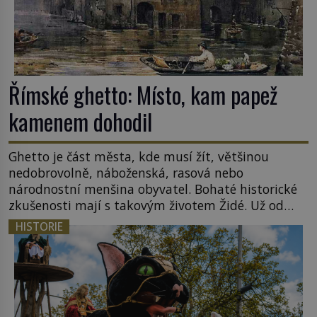
Římské ghetto: Místo, kam papež
kamenem dohodil
Ghetto je část města, kde musí žít, většinou
nedobrovolně, náboženská, rasová nebo
národnostní menšina obyvatel. Bohaté historické
zkušenosti mají s takovým životem Židé. Už od
středověku jsou totiž v každou chvíli nuceni v
HISTORIE
nějakém žít. Mezi ty nejslavnější patří i římské
ghetto založené v roce 1555. Pokud jde o vztah
k Židům, nemá se Řím čím chlubit. […]