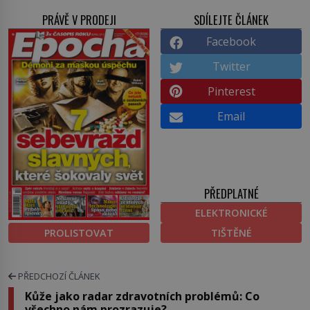
PRÁVĚ V PRODEJI
SDÍLEJTE ČLÁNEK
Facebook
Twitter
Pinterest
Email
PŘEDPLATNÉ
ELEKTRONICKÉ
PROLISTOVAT
TIŠTĚNÉ
PŘEDCHOZÍ ČLÁNEK
Kůže jako radar zdravotních problémů: Co
všechno nám prozrazuje?