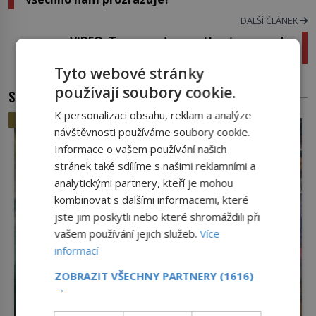
DALŠÍ ČLÁNEK
VIDEO: Trapas v den svatby, to opravdu
nechcete
Tyto webové stránky
používají soubory cookie.
SOUVISEJÍCÍ ČLÁNKY
K personalizaci obsahu, reklam a analýze
HISTORIE
návštěvnosti používáme soubory cookie.
Informace o vašem používání našich
stránek také sdílíme s našimi reklamními a
analytickými partnery, kteří je mohou
kombinovat s dalšími informacemi, které
jste jim poskytli nebo které shromáždili při
vašem používání jejich služeb.
Více
informací
ZOBRAZIT VŠECHNY PARTNERY
(1616)
→