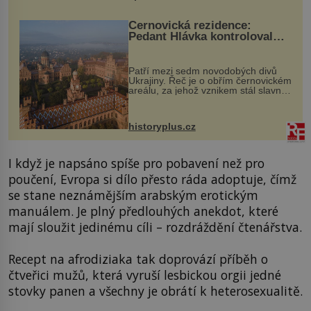
Černovická rezidence:
Pedant Hlávka kontroloval
každou cihlu
Patří mezi sedm novodobých divů
Ukrajiny. Řeč je o obřím černovickém
areálu, za jehož vznikem stál slavný
český architekt Josef Hlávka. Ten si
na něm dal mimořádně záležet. Jeho
stavební plány by při ...
historyplus.cz
I když je napsáno spíše pro pobavení než pro
poučení, Evropa si dílo přesto ráda adoptuje, čímž
se stane neznámějším arabským erotickým
manuálem. Je plný předlouhých anekdot, které
mají sloužit jedinému cíli – rozdráždění čtenářstva.
Recept na afrodiziaka tak doprovází příběh o
čtveřici mužů, která vyruší lesbickou orgii jedné
stovky panen a všechny je obrátí k heterosexualitě.