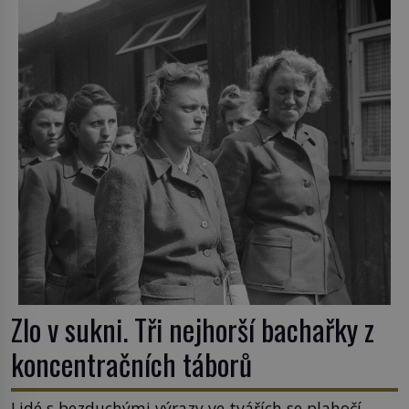
nejpodivnějších a zároveň nejkrutějších zvyků […]
Zlo v sukni. Tři nejhorší bachařky z
koncentračních táborů
Lidé s bezduchými výrazy ve tvářích se plahočí