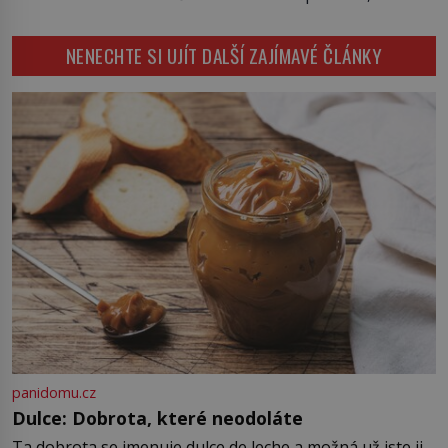
protože bez vnějších podnětů
začne okamžitě produkovat vlastní
NENECHTE SI UJÍT DALŠÍ ZAJÍMAVÉ ČLÁNKY
děsivé iluze. Představte si místnost,
kde zmizí veškerý šum světa. Žádné
auta, žádný šepot, nic. Místo
vytoužené oázy klidu však
okamžitě nastoupí hluboké
znepokojení. Lidská mysl je totiž
evolučně nastavena na neustálý
[…]
panidomu.cz
Dulce: Dobrota, které neodoláte
Ta dobrota se jmenuje dulce de leche a možná už jste ji