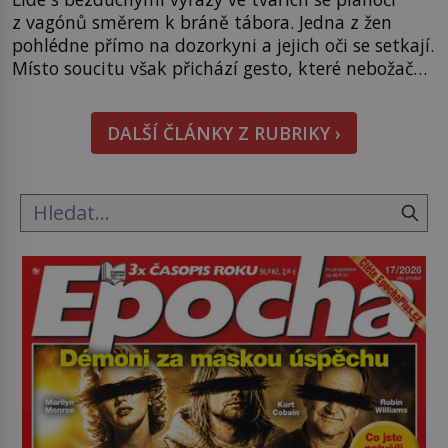
z vagónů směrem k bráně tábora. Jedna z žen
pohlédne přímo na dozorkyni a jejich oči se setkají.
Místo soucitu však přichází gesto, které nebožačku
posílá rovnou do plynové komory. Jména jako
Rudolf Höss (1901–1947), Josef Mengele (1911–
DALŠÍ ČLÁNKY Z RUBRIKY ›
1979) či Heinrich Himmler (1900–1945) zná každý,
o koho se historie jen otřela. Jenže […]