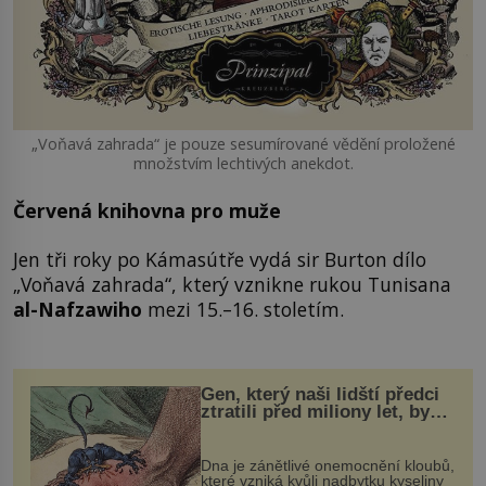
„Voňavá zahrada“ je pouze sesumírované vědění proložené
množstvím lechtivých anekdot.
Červená knihovna pro muže
Jen tři roky po Kámasútře vydá sir Burton dílo
„Voňavá zahrada“, který vznikne rukou Tunisana
al-Nafzawiho
mezi 15.–16. stoletím.
Gen, který naši lidští předci
ztratili před miliony let, by
mohl pomoci s léčbou
„nemoci králů“
Dna je zánětlivé onemocnění kloubů,
které vzniká kvůli nadbytku kyseliny