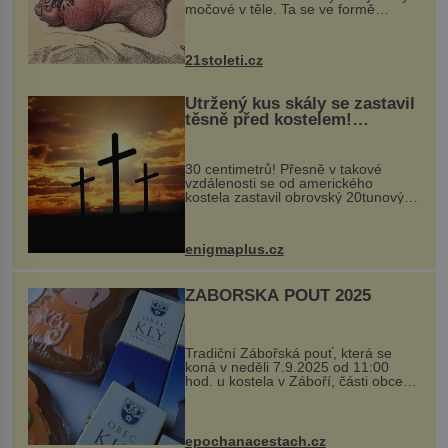
močové v těle. Ta se ve formě
krystalků ukládá v blízkosti kloubů,
nejčastěji přitom postihuje palce na
nohou, a způsobuje bole...
21stoleti.cz
Utržený kus skály se zastavil
těsně před kostelem!
Ochránila ho boží síla?
30 centimetrů! Přesně v takové
vzdálenosti se od amerického
kostela zastavil obrovský 20tunový
balvan, který se v květnu 2014
nečekaně odtrhl od nedaleké skály
při její demolici. Podle místních stojí
enigmaplus.cz
...
ZÁBOŘSKÁ POUŤ 2025
Tradiční Zábořská pouť, která se
koná v neděli 7.9.2025 od 11:00
hod. u kostela v Záboří, části obce
Kly u Mělníka. V programu naleznete
komentovanou prohlídku kostela,
dobovou hudbu, řemesla, atrakce...
epochanacestach.cz