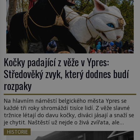
Kočky padající z věže v Ypres:
Středověký zvyk, který dodnes budí
rozpaky
Na hlavním náměstí belgického města Ypres se
každé tři roky shromáždí tisíce lidí. Z věže slavné
tržnice létají do davu kočky, diváci jásají a snaží se
je chytit. Naštěstí už nejde o živá zvířata, ale
jenom o plyšové suvenýry. Kdysi to ale bylo jinak.
HISTORIE
Tato veselá podívaná připomíná jeden z