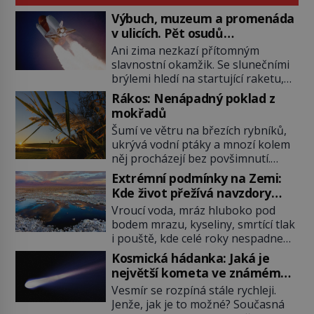
Výbuch, muzeum a promenáda
v ulicích. Pět osudů
nejslavnějších raketoplánů
Ani zima nezkazí přítomným
slavnostní okamžik. Se slunečními
brýlemi hledí na startující raketu,
která má do vesmíru vynést kromě
Rákos: Nenápadný poklad z
posádky také obyčejnou učitelku.
mokřadů
Po několika sekundách všem
Šumí ve větru na březích rybníků,
ztuhnou úsměvy, stroj totiž
ukrývá vodní ptáky a mnozí kolem
exploduje. Jejich konstrukce není
něj procházejí bez povšimnutí.
z levného kraje, daňové poplatníky
Přesto právě rákos pomáhal stavět
stojí miliardy dolarů. Na druhou
Extrémní podmínky na Zemi:
domy, vyrábět lodě, zapisovat první
stranu zvládnou jen představitelné
Kde život přežívá navzdory
texty a inspiroval řadu pověstí.
věci. Na malé kousky Název:
všemu
Vroucí voda, mráz hluboko pod
Tato skromná, ale užitečná
Columbia První […]
bodem mrazu, kyseliny, smrtící tlak
rostlina provází člověka už tisíce
i pouště, kde celé roky nespadne
let. Většina lidí vnímá rákos jen jako
jediná kapka deště. Na první
obyčejnou kulisu letního koupání.
Kosmická hádanka: Jaká je
pohled místa, kde nemůže
Stačí se však podívat […]
největší kometa ve známém
existovat vůbec nic. Přesto právě
vesmíru?
Vesmír se rozpíná stále rychleji.
tady vědci objevují organismy,
Jenže, jak je to možné? Současná
které posouvají hranice života.