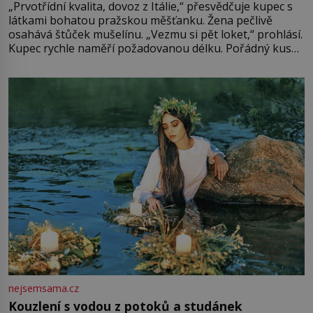
„Prvotřídní kvalita, dovoz z Itálie,“ přesvědčuje kupec s
látkami bohatou pražskou měšťanku. Žena pečlivě
osahává štůček mušelínu. „Vezmu si pět loket,“ prohlásí.
Kupec rychle naměří požadovanou délku. Pořádný kus
mu přitom zůstane za prsty… „Na šaty ho bude málo,
milostpaní. Stačí jenom na sukni,“ zhodnotí švadlena
množství růžového mušelínu. „Ošidili vás, podívejte.“
Vezme do ruky dřevěnou
nejsemsama.cz
Kouzlení s vodou z potoků a studánek