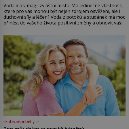
Voda má v magii zvláštní místo. Má jedinečné vlastnosti,
které pro vás mohou být nejen zdrojem osvěžení, ale i
duchovní síly a léčení. Voda z potoků a studánek má moc
přinést do vašeho života pozitivní změny a obnovit vaši
energii. Využitím těchto přírodních zdrojů v magii
můžete obohatit své rituály a přinést do svého života
větší harmonii a klid. Je důležité
skutecnepribehy.cz
Ten můj chlap je prostě báječný