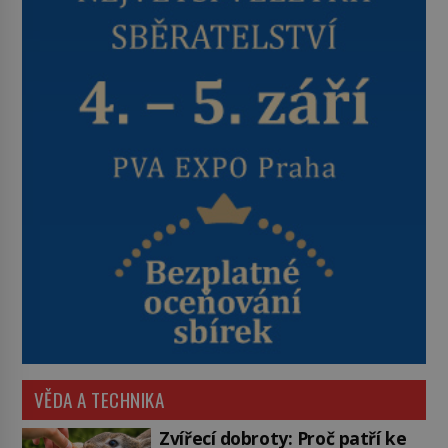
VĚDA A TECHNIKA
Zvířecí dobroty: Proč patří ke