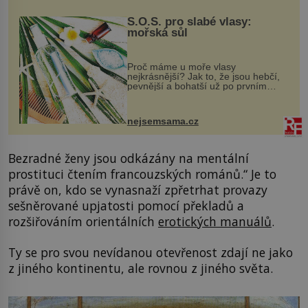
S.O.S. pro slabé vlasy:
mořská sůl
Proč máme u moře vlasy
nejkrásnější? Jak to, že jsou hebčí,
pevnější a bohatší už po prvním
vykoupání? Protože sůl obsažená v
mořské vodě má blahodárný vliv.
Nejen na tělo a pokožku, ale i na
nejsemsama.cz
vlasy. ...
Bezradné ženy jsou odkázány na mentální
prostituci čtením francouzských románů.“ Je to
právě on, kdo se vynasnaží zpřetrhat provazy
sešněrované upjatosti pomocí překladů a
rozšiřováním orientálních
erotických manuálů
.
Ty se pro svou nevídanou otevřenost zdají ne jako
z jiného kontinentu, ale rovnou z jiného světa.