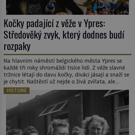
Kočky padající z věže v Ypres:
Středověký zvyk, který dodnes budí
rozpaky
Na hlavním náměstí belgického města Ypres se
každé tři roky shromáždí tisíce lidí. Z věže slavné
tržnice létají do davu kočky, diváci jásají a snaží se
je chytit. Naštěstí už nejde o živá zvířata, ale
jenom o plyšové suvenýry. Kdysi to ale bylo jinak.
HISTORIE
Tato veselá podívaná připomíná jeden z
nejpodivnějších a zároveň nejkrutějších zvyků […]