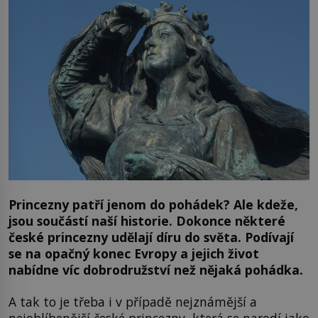
Princezny patří jenom do pohádek? Ale kdeže,
jsou součástí naší historie. Dokonce některé
české princezny udělají díru do světa. Podívají
se na opačný konec Evropy a jejich život
nabídne víc dobrodružství než nějaká pohádka.
A tak to je třeba i v případě nejznámější a
nejoblíbenější české princezny, která se narodí jako