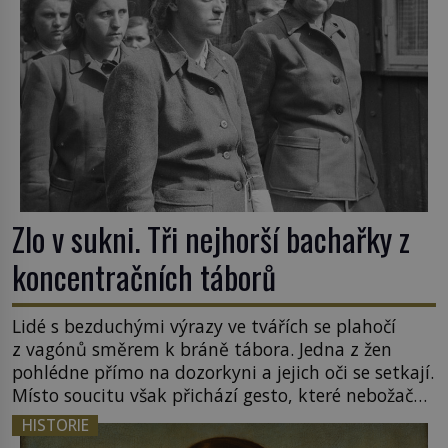
Zlo v sukni. Tři nejhorší bachařky z
koncentračních táborů
Lidé s bezduchými výrazy ve tvářích se plahočí
z vagónů směrem k bráně tábora. Jedna z žen
pohlédne přímo na dozorkyni a jejich oči se setkají.
Místo soucitu však přichází gesto, které nebožačku
posílá rovnou do plynové komory. Jména jako
HISTORIE
Rudolf Höss (1901–1947), Josef Mengele (1911–