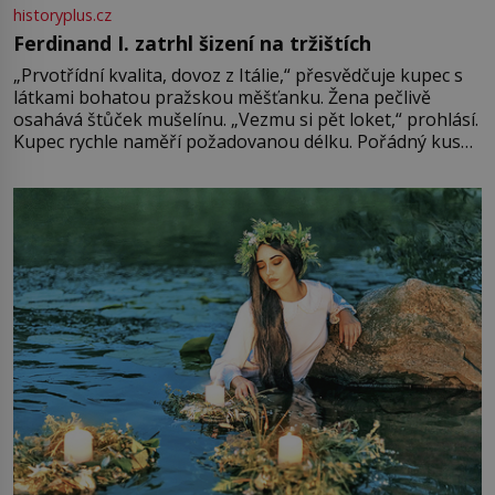
historyplus.cz
Ferdinand I. zatrhl šizení na tržištích
„Prvotřídní kvalita, dovoz z Itálie,“ přesvědčuje kupec s
látkami bohatou pražskou měšťanku. Žena pečlivě
osahává štůček mušelínu. „Vezmu si pět loket,“ prohlásí.
Kupec rychle naměří požadovanou délku. Pořádný kus
mu přitom zůstane za prsty… „Na šaty ho bude málo,
milostpaní. Stačí jenom na sukni,“ zhodnotí švadlena
množství růžového mušelínu. „Ošidili vás, podívejte.“
Vezme do ruky dřevěnou