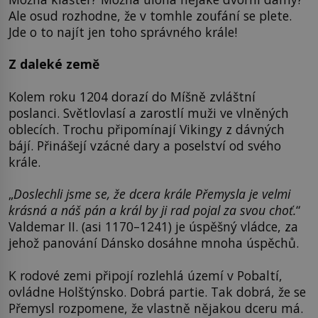
Ale osud rozhodne, že v tomhle zoufání se plete.
Jde o to najít jen toho správného krále!
Z daleké země
Kolem roku 1204 dorazí do Míšně zvláštní
poslanci. Světlovlasí a zarostlí muži ve vlněných
oblecích. Trochu připomínají Vikingy z dávných
bájí. Přinášejí vzácné dary a poselství od svého
krále.
„
Doslechli jsme se, že dcera krále Přemysla je velmi
krásná a náš pán a král by ji rad pojal za svou choť.
“
Valdemar II. (asi 1170–1241) je úspěšný vládce, za
jehož panování Dánsko dosáhne mnoha úspěchů.
K rodové zemi připojí rozlehlá území v Pobaltí,
ovládne Holštýnsko. Dobrá partie. Tak dobrá, že se
Přemysl rozpomene, že vlastně nějakou dceru má.