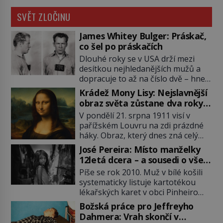
SVĚT ZLOČINU
James Whitey Bulger: Práskač,
co šel po práskačích
Dlouhé roky se v USA drží mezi
desítkou nejhledanějších mužů a
dopracuje to až na číslo dvě – hned
po Usámovi bin Ládinovi (1957–
Krádež Mony Lisy: Nejslavnější
2011). To je James „Whitey“ Bulger
obraz světa zůstane dva roky
(1929–2018) viněný ze spoluúčasti
nezvěstný
V pondělí 21. srpna 1911 visí v
na 19 vraždách, vydírání a lichvy. A
pařížském Louvru na zdi prázdné
samozřejmě, krom toho je ještě
háky. Obraz, který dnes zná celý
drogový dealer, který neváhá
svět, je pryč. Zpočátku si nikdo
odstranit z cesty všechny práskače,
José Pereira: Místo manželky
nemyslí, že jde o krádež.
zatímco […]
12letá dcera – a sousedi o všem
Zaměstnanci jsou přesvědčeni, že
vědí!
Píše se rok 2010. Muž v bílé košili
Mona Lisa je jen v restaurátorské
systematicky listuje kartotékou
dílně nebo u fotografa. Když se
lékařských karet v obci Pinheiro
ukáže pravda, propukne jeden z
ležící asi 20 kilometrů od farmy s
největších honů na zloděje v […]
Božská práce pro Jeffreyho
podivínským majitelem. Něco tu
Dahmera: Vrah skončí v
nesedí. Ledaže… Ledaže by ta