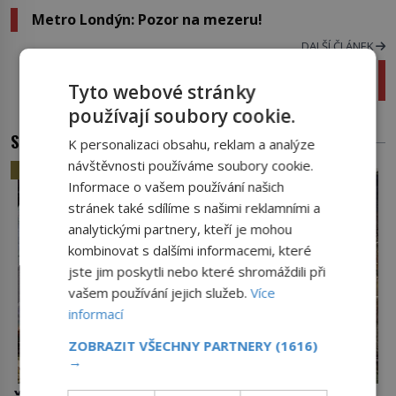
Metro Londýn: Pozor na mezeru!
DALŠÍ ČLÁNEK
Zákulisí kontroly kvality: Co se děje s
kratomem před cestou k zákazníkovi?
Tyto webové stránky
používají soubory cookie.
SOUVISEJÍCÍ ČLÁNKY
K personalizaci obsahu, reklam a analýze
návštěvnosti používáme soubory cookie.
HISTORIE
Informace o vašem používání našich
stránek také sdílíme s našimi reklamními a
analytickými partnery, kteří je mohou
kombinovat s dalšími informacemi, které
jste jim poskytli nebo které shromáždili při
vašem používání jejich služeb.
Více
informací
ZOBRAZIT VŠECHNY PARTNERY
(1616)
→