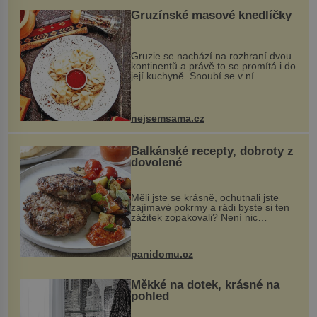
Gruzínské masové knedlíčky
Gruzie se nachází na rozhraní dvou
kontinentů a právě to se promítá i do
její kuchyně. Snoubí se v ní
evropské a asijské chutě a díky tomu
vznikají rozmanité a chuťově bohaté
pokrmy, které rozhodně st...
nejsemsama.cz
Balkánské recepty, dobroty z
dovolené
Měli jste se krásně, ochutnali jste
zajímavé pokrmy a rádi byste si ten
zážitek zopakovali? Není nic
snazšího. Pljeskavica (10 porcí)
Možná jste ji ochutnali na dovolené v
bývalé Jugoslávii, lze ji vi...
panidomu.cz
Měkké na dotek, krásné na
pohled