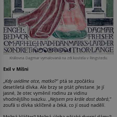
Královna Dagmar vymalovaná na zdi kostela v Ringstedu.
Exil v Míšni
„
Kdy uvidíme otce, matko
?“ ptá se zpočátku
desetiletá dívka. Ale brzy se ptát přestane. Je jí
jasné, že otec vyměnil rodinu za vidinu
vhodnějšího svazku. „
Nejsem pro krále dost dobrá
,“
zoufá si dívka sklíčeně a čeká, co jí osud nadělí.
Možná klášter? Možná úloha nějaké dvorní dámy?