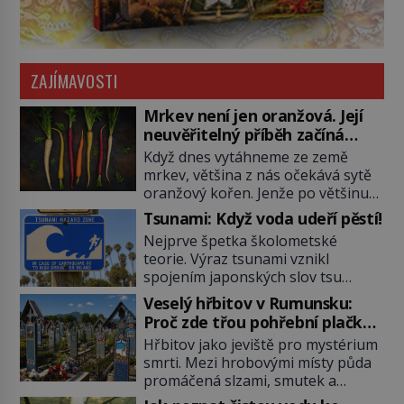
ZAJÍMAVOSTI
Mrkev není jen oranžová. Její
neuvěřitelný příběh začíná
fialovou barvou
Když dnes vytáhneme ze země
mrkev, většina z nás očekává sytě
oranžový kořen. Jenže po většinu
své historie je mrkev všechno
Tsunami: Když voda udeří pěstí!
možné, jen ne oranžová. Je fialová,
Nejprve špetka školometské
žlutá, bílá, někdy dokonce téměř
teorie. Výraz tsunami vznikl
černá. Až díky stovkám let
spojením japonských slov tsu
pečlivého šlechtění se z ní stává
(přístav) a nami (vlna). Jedná se o
zelenina, bez které si českou
Veselý hřbitov v Rumunsku:
dlouhou vlnu, která je na volném
zahradu ani nedokážeme
Proč zde třou pohřební plačky
moři takřka nepostřehnutelná.
představit. Její příběh je […]
bídu s nouzí?
Hřbitov jako jeviště pro mystérium
Ačkoli je vlnová délka tsunami i 300
smrti. Mezi hrobovými místy půda
kilometrů, výška vlny na volném
promáčená slzami, smutek a
moři je maximálně 1,5 metru.
vědomí konečnosti lidské existence.
Máme se podobné obří vlny obávat