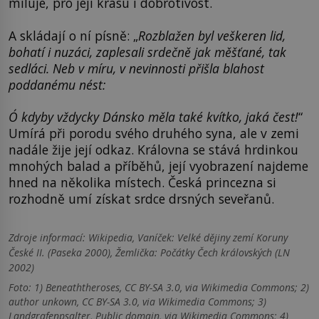
miluje, pro její krásu i dobrotivost.
A skládají o ní písně: „
Rozblažen byl veškeren lid,
bohatí i nuzáci, zaplesali srdečně jak měšťané, tak
sedláci. Neb v míru, v nevinnosti přišla blahost
poddanému nést:
Ó kdyby vždycky Dánsko měla také kvítko, jaká čest!
“
Umírá při porodu svého druhého syna, ale v zemi
nadále žije její odkaz. Královna se stává hrdinkou
mnohých balad a příběhů, její vyobrazení najdeme
hned na několika místech. Česká princezna si
rozhodně umí získat srdce drsných seveřanů.
Zdroje informací:
Wikipedia, Vaníček: Velké dějiny zemí Koruny
České II. (Paseka 2000), Žemlička: Počátky Čech královských (LN
2002)
Foto: 1) Beneaththeroses, CC BY-SA 3.0, via Wikimedia Commons; 2)
author unkown, CC BY-SA 3.0, via Wikimedia Commons; 3)
Landgrafenpsalter, Public domain, via Wikimedia Commons; 4)