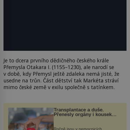
Je to dcera prvního dědičného českého krále
Přemysla Otakara I. (1155–1230), ale narodí se
v době, kdy Přemysl ještě zdaleka nemá jisté, že
usedne na trůn. Část dětství tak Markéta stráví
mimo české země v exilu společně s tatínkem.
Transplantace a duše.
Přenesly orgány i kousek
osobnosti dárce?
Ročně jsou v nemocnicích