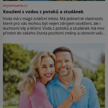
nejsemsama.cz
Kouzlení s vodou z potoků a studánek
Voda má v magii zvláštní místo. Má jedinečné vlastnosti,
které pro vás mohou být nejen zdrojem osvěžení, ale i
duchovní síly a léčení. Voda z potoků a studánek má moc
přinést do vašeho života pozitivní změny a obnovit vaši
energii. Využitím těchto přírodních zdrojů v magii
můžete obohatit své rituály a přinést do svého života
větší harmonii a klid. Je důležité