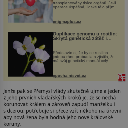
transplantovány tisíce orgánů. Je-li
operace úspěšná, lidské tělo přijme
darovaný orgán za své a pacient
může vést plnohodnotný život. Ale co
když při transplantaci nepřijímám...
enigmaplus.cz
Duplikace genomu u rostlin:
Skrytá genetická zátěž i
evoluční výhoda
Představte si, že by se rostlina
jednou ráno probudila a zjistila, že
má svůj genetický manuál celý
dvakrát. Přesně to se občas v
přírodě stane – a podle nového
výzkumu to může být pro druhy
epochalnisvet.cz
vstupenka...
Jenže pak se Přemysl vlády skutečně ujme a jeden
z jeho prvních vladařských kroků je, že se nechá
korunovat králem a zároveň zapudí manželku i
s dcerou: potřebuje si přece vzít někoho na úrovni,
aby nová žena byla hodná jeho nové královské
koruny.