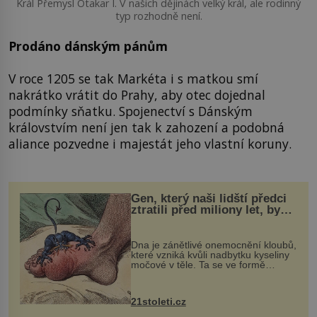
Král Přemysl Otakar I. V našich dějinách velký král, ale rodinný
typ rozhodně není.
Prodáno dánským pánům
V roce 1205 se tak Markéta i s matkou smí
nakrátko vrátit do Prahy, aby otec dojednal
podmínky sňatku. Spojenectví s Dánským
královstvím není jen tak k zahození a podobná
aliance pozvedne i majestát jeho vlastní koruny.
Gen, který naši lidští předci
ztratili před miliony let, by
mohl pomoci s léčbou
„nemoci králů“
Dna je zánětlivé onemocnění kloubů,
které vzniká kvůli nadbytku kyseliny
močové v těle. Ta se ve formě
krystalků ukládá v blízkosti kloubů,
nejčastěji přitom postihuje palce na
nohou, a způsobuje bole...
21stoleti.cz