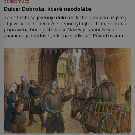
panidomu.cz
Dulce: Dobrota, které neodoláte
Ta dobrota se jmenuje dulce de leche a možná už jste ji
objevili v obchodech. Ale nepochybujte o tom, že doma
připravená bude ještě lepší. Název je španělský a
znamená jednoduše „mléčná sladkost“. Původ ovšem
není úplně jednoznačný, o autorství této receptury se
pře hned několik latinskoamerických zemí a k tomu
Francie, kde se traduje,