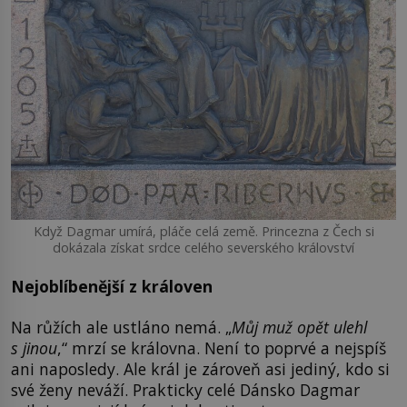
Když Dagmar umírá, pláče celá země. Princezna z Čech si
dokázala získat srdce celého severského království
Nejoblíbenější z královen
Na růžích ale ustláno nemá. „
Můj muž opět ulehl
s jinou
,“ mrzí se královna. Není to poprvé a nejspíš
ani naposledy. Ale král je zároveň asi jediný, kdo si
své ženy neváží. Prakticky celé Dánsko Dagmar