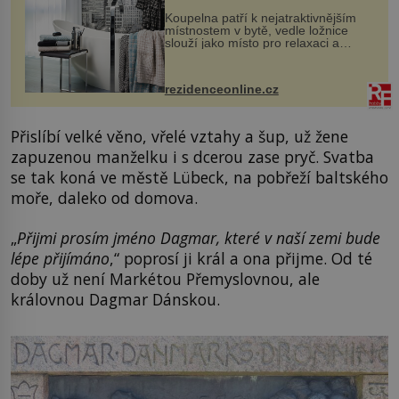
Koupelna patří k nejatraktivnějším
místnostem v bytě, vedle ložnice
slouží jako místo pro relaxaci a
odpočinek. Koupelnový textil –
ručníky, osušky a koberečky –
mohou jako mávnutím kouzelného
rezidenceonline.cz
proutku...
Přislíbí velké věno, vřelé vztahy a šup, už žene
zapuzenou manželku i s dcerou zase pryč. Svatba
se tak koná ve městě Lübeck, na pobřeží baltského
moře, daleko od domova.
„
Přijmi prosím jméno Dagmar, které v naší zemi bude
lépe přijímáno
,“ poprosí ji král a ona přijme. Od té
doby už není Markétou Přemyslovnou, ale
královnou Dagmar Dánskou.