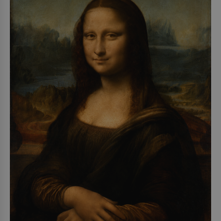
1979) či Heinrich Himmler (1900–1945) zná každý,
o koho se historie jen otřela. Jenže […]