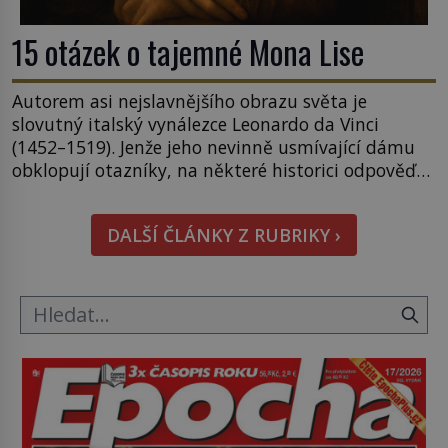
15 otázek o tajemné Mona Lise
Autorem asi nejslavnějšího obrazu světa je
slovutný italský vynálezce Leonardo da Vinci
(1452–1519). Jenže jeho nevinně usmívající dámu
obklopují otazníky, na některé historici odpověď
objeví, jiné zůstanou nezodpovězené. Kam si ji
pověsil Napoleon? Samotný císař Napoleon
DALŠÍ ČLÁNKY Z RUBRIKY ›
Bonaparte (1769–1821) má pro malbu slabost, a
tak si ji ještě jako první konzul přemístí do své
ložnice v Tuilerisjkém […]