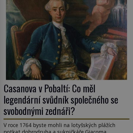
Casanova v Pobaltí: Co měl
legendární svůdník společného se
svobodnými zednáři?
V roce 1764 byste mohli na lotyšských plážích
potkat dobrodruha a sukničkáře Giacoma