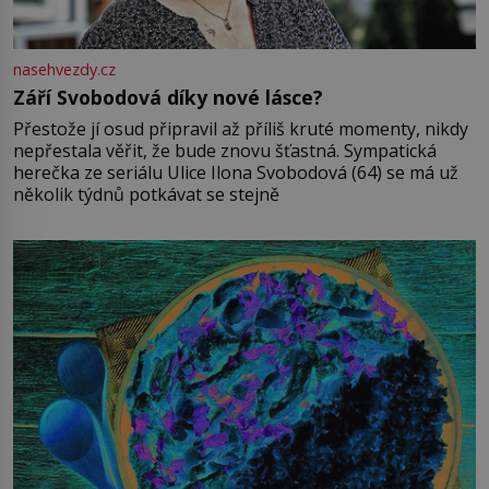
nasehvezdy.cz
Září Svobodová díky nové lásce?
Přestože jí osud připravil až příliš kruté momenty, nikdy
nepřestala věřit, že bude znovu šťastná. Sympatická
herečka ze seriálu Ulice Ilona Svobodová (64) se má už
několik týdnů potkávat se stejně