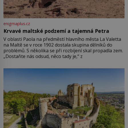
enigmaplus.cz
Krvavé maltské podzemí a tajemná Petra
V oblasti Paola na předměstí hlavního města La Valetta
na Maltě se v roce 1902 dostala skupina dělníků do
problémů. S několika se při rozbíjení skal propadla zem.
„Dostaňte nás odsud, něco tady je,“ z