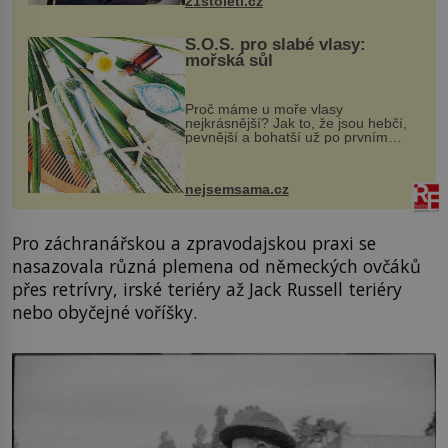
21stoleti.cz
S.O.S. pro slabé vlasy:
mořská sůl
Proč máme u moře vlasy
nejkrásnější? Jak to, že jsou hebčí,
pevnější a bohatší už po prvním
vykoupání? Protože sůl obsažená v
mořské vodě má blahodárný vliv.
Nejen na tělo a pokožku, ale i na
nejsemsama.cz
vlasy. ...
Pro záchranářskou a zpravodajskou praxi se
nasazovala různá plemena od německých ovčáků
přes retrívry, irské teriéry až Jack Russell teriéry
nebo obyčejné voříšky.