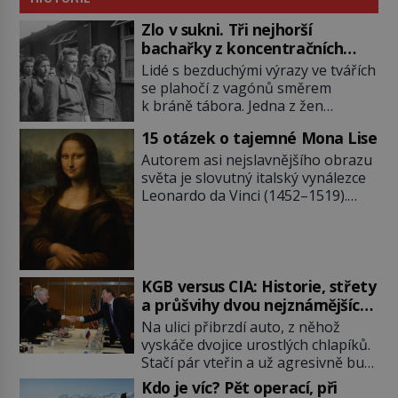
Zlo v sukni. Tři nejhorší
bachařky z koncentračních
táborů
Lidé s bezduchými výrazy ve tvářích
se plahočí z vagónů směrem
k bráně tábora. Jedna z žen
pohlédne přímo na dozorkyni a
15 otázek o tajemné Mona Lise
jejich oči se setkají. Místo soucitu
však přichází gesto, které
Autorem asi nejslavnějšího obrazu
nebožačku posílá rovnou do
světa je slovutný italský vynálezce
plynové komory. Jména jako Rudolf
Leonardo da Vinci (1452–1519).
Höss (1901–1947), Josef Mengele
Jenže jeho nevinně usmívající dámu
(1911–1979) či Heinrich Himmler
obklopují otazníky, na některé
(1900–1945) zná každý, o koho se
historici odpověď objeví, jiné
historie jen otřela. Jenže […]
zůstanou nezodpovězené. Kam si ji
pověsil Napoleon? Samotný císař
KGB versus CIA: Historie, střety
Napoleon Bonaparte (1769–1821)
a průšvihy dvou nejznámějších
má pro malbu slabost, a tak si ji
tajných služeb historie
Na ulici přibrzdí auto, z něhož
ještě jako první konzul přemístí do
vyskáče dvojice urostlých chlapíků.
své ložnice v Tuilerisjkém […]
Stačí pár vteřin a už agresivně buší
na dveře. O další okamžik později
Kdo je víc? Pět operací, při
vlečou nebožáka do auta, a pak už