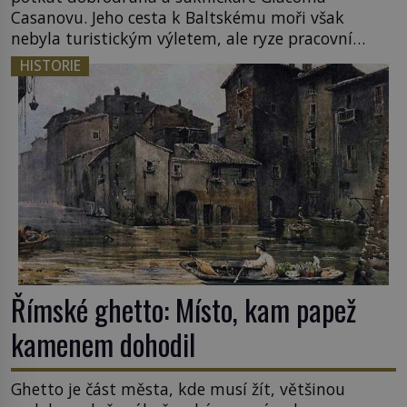
Casanovu. Jeho cesta k Baltskému moři však
nebyla turistickým výletem, ale ryze pracovní
cestou se zištnými úmysly. Jaký cíl Casanova
HISTORIE
sledoval, když se například procházel uličkami
lotyšské Rigy? Casanova v Pobaltí kontaktoval
tamní zednářské lóže. Nebyl v této oblasti žádným
nováčkem, protože do zednářské […]
Římské ghetto: Místo, kam papež
kamenem dohodil
Ghetto je část města, kde musí žít, většinou