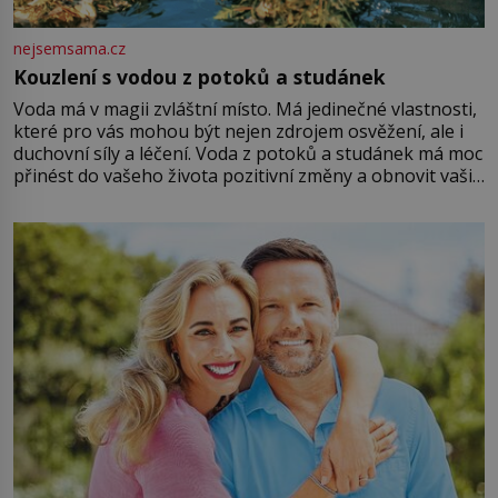
nejsemsama.cz
Kouzlení s vodou z potoků a studánek
Voda má v magii zvláštní místo. Má jedinečné vlastnosti,
které pro vás mohou být nejen zdrojem osvěžení, ale i
duchovní síly a léčení. Voda z potoků a studánek má moc
přinést do vašeho života pozitivní změny a obnovit vaši
energii. Využitím těchto přírodních zdrojů v magii
můžete obohatit své rituály a přinést do svého života
větší harmonii a klid. Je důležité