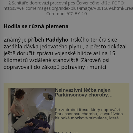
2 Sanitáře doprovází pracovní pes Červeneého kříže. FOTO:
https://wellcomeimages.org/indexplus/image/V0015694.html/Crea
Commons/CC BY 4.0
Hodila se různá plemena
Známý je příběh
Paddyho
. Irského teriéra sice
zasáhla dávka jedovatého plynu, a přesto dokázal
ještě doručit zprávu vojenské hlídce asi na 15
kilometrů vzdálené stanoviště. Zároveň psi
dopravovali do zákopů potraviny i munici.
Neinvazivní léčba nejen
Parkinsonovy choroby
pomocí ultrazvukové
„helmy“
Ke zmírnění třesu, který doprovází
Parkinsonovu chorobu, je využívána
hluboká mozková stimulace, která
však vyžaduje vysoce invazivní
zákrok. Ultrazvuk zase není vhodný
k dostatečně přesnému zacílení ...