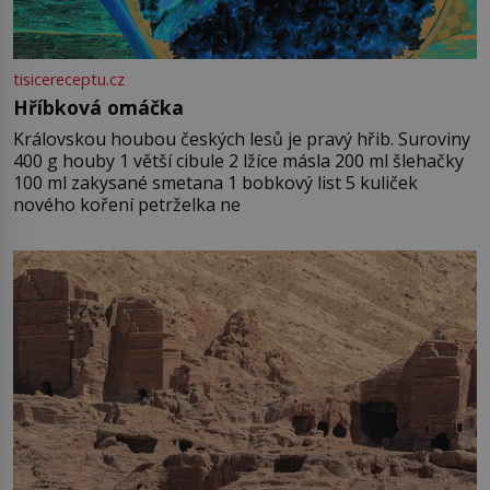
tisicereceptu.cz
Hříbková omáčka
Královskou houbou českých lesů je pravý hřib. Suroviny
400 g houby 1 větší cibule 2 lžíce másla 200 ml šlehačky
100 ml zakysané smetana 1 bobkový list 5 kuliček
nového koření petrželka ne