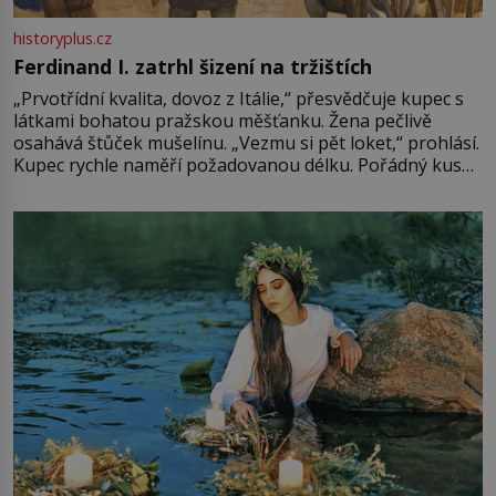
historyplus.cz
Ferdinand I. zatrhl šizení na tržištích
„Prvotřídní kvalita, dovoz z Itálie,“ přesvědčuje kupec s
látkami bohatou pražskou měšťanku. Žena pečlivě
osahává štůček mušelínu. „Vezmu si pět loket,“ prohlásí.
Kupec rychle naměří požadovanou délku. Pořádný kus
mu přitom zůstane za prsty… „Na šaty ho bude málo,
milostpaní. Stačí jenom na sukni,“ zhodnotí švadlena
množství růžového mušelínu. „Ošidili vás, podívejte.“
Vezme do ruky dřevěnou