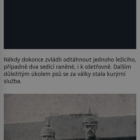
Někdy dokonce zvládli odtáhnout jednoho ležícího,
případně dva sedící raněné, i k ošetřovně. Dalším
důležitým úkolem psů se za války stala kurýrní
služba.