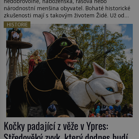
nedobrovolně, náboženská, rasová nebo
národnostní menšina obyvatel. Bohaté historické
zkušenosti mají s takovým životem Židé. Už od
středověku jsou totiž v každou chvíli nuceni v
HISTORIE
nějakém žít. Mezi ty nejslavnější patří i římské
ghetto založené v roce 1555. Pokud jde o vztah
k Židům, nemá se Řím čím chlubit. […]
Kočky padající z věže v Ypres:
Středověký zvyk, který dodnes budí