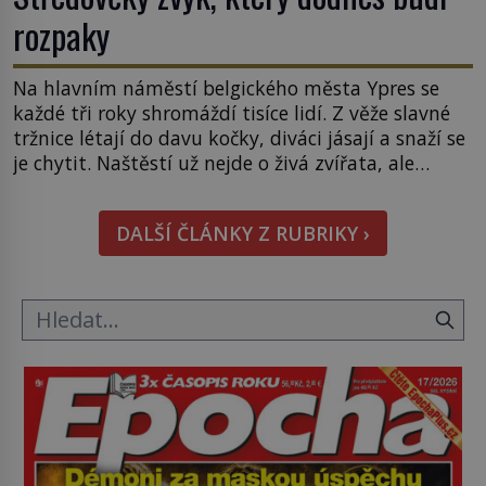
rozpaky
Na hlavním náměstí belgického města Ypres se
každé tři roky shromáždí tisíce lidí. Z věže slavné
tržnice létají do davu kočky, diváci jásají a snaží se
je chytit. Naštěstí už nejde o živá zvířata, ale
jenom o plyšové suvenýry. Kdysi to ale bylo jinak.
Tato veselá podívaná připomíná jeden z
DALŠÍ ČLÁNKY Z RUBRIKY ›
nejpodivnějších a zároveň nejkrutějších zvyků […]