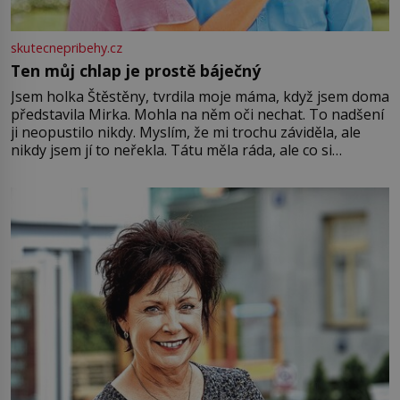
skutecnepribehy.cz
Ten můj chlap je prostě báječný
Jsem holka Štěstěny, tvrdila moje máma, když jsem doma
představila Mirka. Mohla na něm oči nechat. To nadšení
ji neopustilo nikdy. Myslím, že mi trochu záviděla, ale
nikdy jsem jí to neřekla. Tátu měla ráda, ale co si
pamatuji, tak jsme s Mirkem byli zamilovaní mnohem víc.
Jsme spolu moc rádi Tehdy byla jiná doba, když