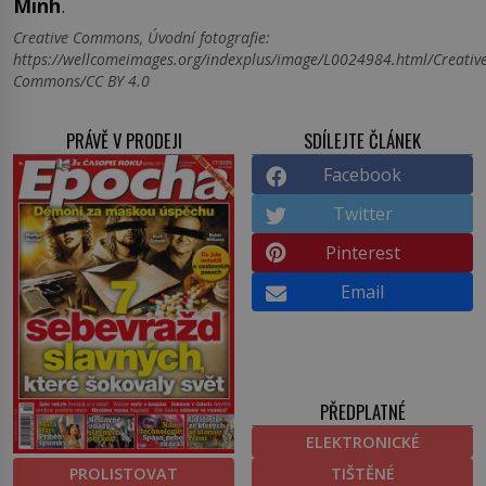
Minh
.
Creative Commons, Úvodní fotografie:
https://wellcomeimages.org/indexplus/image/L0024984.html/Creativ
Commons/CC BY 4.0
PRÁVĚ V PRODEJI
SDÍLEJTE ČLÁNEK
Facebook
Twitter
Pinterest
Email
PŘEDPLATNÉ
ELEKTRONICKÉ
PROLISTOVAT
TIŠTĚNÉ