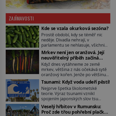
ZAJÍMAVOSTI
Kde se vzala okurková sezóna?
Prostě období, kdy se téměř nic
neděje. Divadla nehrají, v
parlamentu se nehlasuje, všichni
jsou na dovolené a média tak
Mrkev není jen oranžová. Její
nemají o čem mluvit a psát. A
neuvěřitelný příběh začíná
vymýšlejí si proto témata, které
fialovou barvou
Když dnes vytáhneme ze země
nikoho nezajímají. Proč je však ona
mrkev, většina z nás očekává sytě
letní doba spojovaná zrovna s
oranžový kořen. Jenže po většinu
okurkami? Okurkovou sezónu
své historie je mrkev všechno
známe už od poloviny 19. století,
Tsunami: Když voda udeří pěstí!
možné, jen ne oranžová. Je fialová,
ovšem jako Češi […]
Nejprve špetka školometské
žlutá, bílá, někdy dokonce téměř
teorie. Výraz tsunami vznikl
černá. Až díky stovkám let
spojením japonských slov tsu
pečlivého šlechtění se z ní stává
(přístav) a nami (vlna). Jedná se o
zelenina, bez které si českou
Veselý hřbitov v Rumunsku:
dlouhou vlnu, která je na volném
zahradu ani nedokážeme
Proč zde třou pohřební plačky
moři takřka nepostřehnutelná.