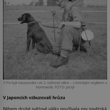
3 Psi byli nasazováni i ve 2. světové válce – s britským vojákem v
Normandii. FOTO: picryl
V Japoncích vzbuzovali hrůzu
Během druhé světové války používala psy sovětská