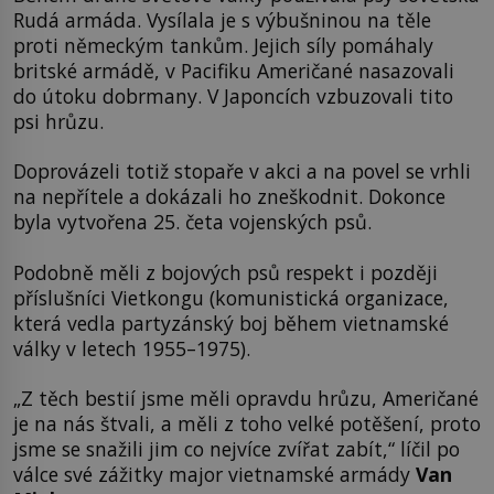
Rudá armáda. Vysílala je s výbušninou na těle
proti německým tankům. Jejich síly pomáhaly
britské armádě, v Pacifiku Američané nasazovali
do útoku dobrmany. V Japoncích vzbuzovali tito
psi hrůzu.
Doprovázeli totiž stopaře v akci a na povel se vrhli
na nepřítele a dokázali ho zneškodnit. Dokonce
byla vytvořena 25. četa vojenských psů.
Podobně měli z bojových psů respekt i později
příslušníci Vietkongu (komunistická organizace,
která vedla partyzánský boj během vietnamské
války v letech 1955–1975).
„Z těch bestií jsme měli opravdu hrůzu, Američané
je na nás štvali, a měli z toho velké potěšení, proto
jsme se snažili jim co nejvíce zvířat zabít,“ líčil po
válce své zážitky major vietnamské armády
Van