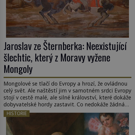
Jaroslav ze Šternberka: Neexistující
šlechtic, který z Moravy vyžene
Mongoly
Mongolové se tlačí do Evropy a hrozí, že ovládnou
celý svět. Ale naštěstí jim v samotném srdci Evropy
stojí v cestě malé, ale silné království, které dokáže
dobyvatelské hordy zastavit. Co nedokáže žádná
z asijských říší, co nedokážou Němci – to dokáže
HISTORIE
český král. Nebo že by ne? Mongolové od roku 1223
postupují podél Kaspického a Azovského moře, […]