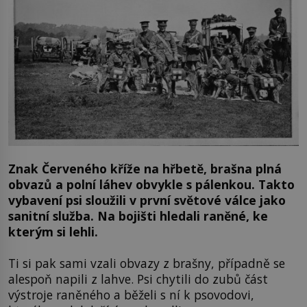
Znak Červeného kříže na hřbetě, brašna plná
obvazů a polní láhev obvykle s pálenkou. Takto
vybavení psi sloužili v první světové válce jako
sanitní služba. Na bojišti hledali raněné, ke
kterým si lehli.
Ti si pak sami vzali obvazy z brašny, případně se
alespoň napili z lahve. Psi chytili do zubů část
výstroje raněného a běželi s ní k psovodovi,