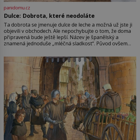
panidomu.cz
Dulce: Dobrota, které neodoláte
Ta dobrota se jmenuje dulce de leche a možná už jste ji
objevili v obchodech. Ale nepochybujte o tom, že doma
připravená bude ještě lepší. Název je španělský a
znamená jednoduše „mléčná sladkost“. Původ ovšem
není úplně jednoznačný, o autorství této receptury se
pře hned několik latinskoamerických zemí a k tomu
Francie, kde se traduje,