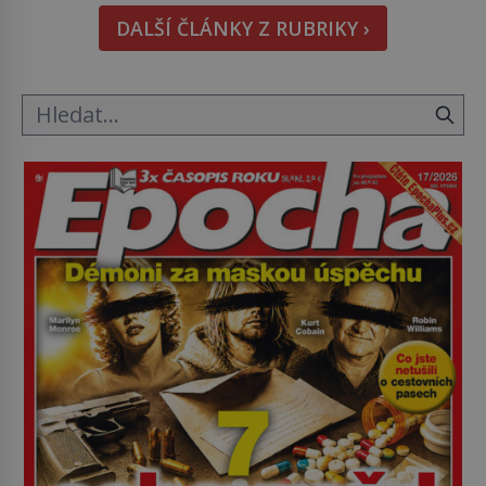
hmatatelnějšího. Naprosto rekordní kometu!
DALŠÍ ČLÁNKY Z RUBRIKY ›
Astronomové Pedro Bernardinelli a Gary Bernstein
mravenčí prací zkoumají archivní snímky v rámci
Průzkumu temné energie […]