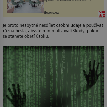
výjimečné realizace kanceláří v
areálu MediaCityUK v anglickém
Salfordu – konkrétně do budov Blue
Tower a Orange Tower. Komplex
iluxus.cz
budov Media...
Je proto nezbytné nesdílet osobní údaje a používat
různá hesla, abyste minimalizovali škody, pokud
se stanete obětí útoku.