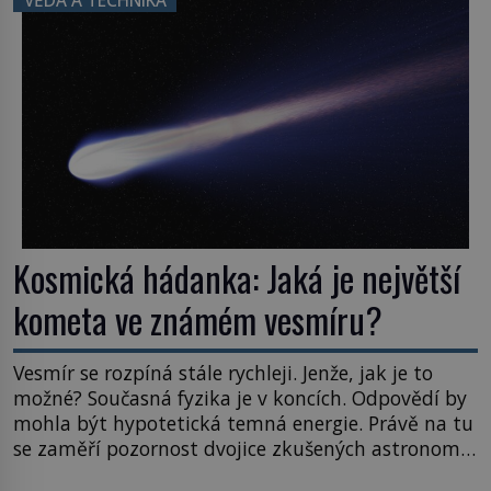
VĚDA A TECHNIKA
posouvají hranice života. Každý nový nález mění
naše představy o tom, co všechno dokáže příroda a
napovídá, kde bychom jednou […]
Kosmická hádanka: Jaká je největší
kometa ve známém vesmíru?
Vesmír se rozpíná stále rychleji. Jenže, jak je to
možné? Současná fyzika je v koncích. Odpovědí by
mohla být hypotetická temná energie. Právě na tu
se zaměří pozornost dvojice zkušených astronomů.
Namísto ní ale objeví něco mnohem