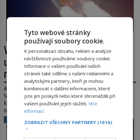
Tyto webové stránky
používají soubory cookie.
Výbuch, muzeum a promenáda v
K personalizaci obsahu, reklam a analýze
ulicích. Pět osudů nejslavnějších
návštěvnosti používáme soubory cookie.
Informace o vašem používání našich
raketoplánů
stránek také sdílíme s našimi reklamními a
analytickými partnery, kteří je mohou
Ani zima nezkazí přítomným slavnostní okamžik.
kombinovat s dalšími informacemi, které
Se slunečními brýlemi hledí na startující raketu,
jste jim poskytli nebo které shromáždili při
která má do vesmíru vynést kromě posádky také
vašem používání jejich služeb.
Více
obyčejnou učitelku. Po několika sekundách všem
informací
ztuhnou úsměvy, stroj totiž exploduje. Jejich
VĚDA A TECHNIKA
ZOBRAZIT VŠECHNY PARTNERY
(1616)
konstrukce není z levného kraje, daňové
→
poplatníky stojí miliardy dolarů. Na druhou stranu
zvládnou jen představitelné věci. Na malé kousky