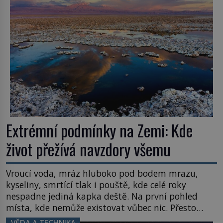
Většina lidí vnímá rákos jen jako obyčejnou kulisu
letního koupání. Stačí se však podívat […]
Extrémní podmínky na Zemi: Kde
život přežívá navzdory všemu
Vroucí voda, mráz hluboko pod bodem mrazu,
kyseliny, smrtící tlak i pouště, kde celé roky
nespadne jediná kapka deště. Na první pohled
místa, kde nemůže existovat vůbec nic. Přesto
právě tady vědci objevují organismy, které