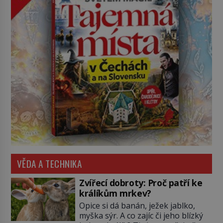
VĚDA A TECHNIKA
Zvířecí dobroty: Proč patří ke
králíkům mrkev?
Opice si dá banán, ježek jablko,
myška sýr. A co zajíc či jeho blízký