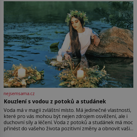
milostpaní. Stačí jenom na sukni,“ zhodnotí švadlena
množství růžového mušelínu. „Ošidili vás, podívejte.“
Vezme do ruky dřevěnou
nejsemsama.cz
Kouzlení s vodou z potoků a studánek
Voda má v magii zvláštní místo. Má jedinečné vlastnosti,
které pro vás mohou být nejen zdrojem osvěžení, ale i
duchovní síly a léčení. Voda z potoků a studánek má moc
přinést do vašeho života pozitivní změny a obnovit vaši
energii. Využitím těchto přírodních zdrojů v magii