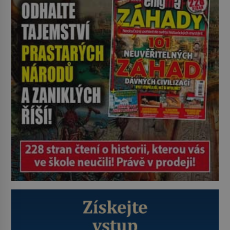
kde zmizí veškerý šum světa. Žádné
auta, žádný šepot, nic. Místo
vytoužené oázy klidu však
okamžitě nastoupí hluboké
znepokojení. Lidská mysl je totiž
evolučně nastavena na neustálý
[…]