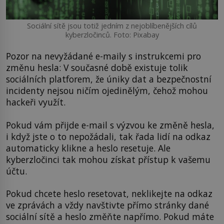
Sociální sítě jsou totiž jedním z nejoblíbenějších cílů
kyberzločinců. Foto: Pixabay
Pozor na nevyžádané e-maily s instrukcemi pro
změnu hesla: V současné době existuje tolik
sociálních platforem, že úniky dat a bezpečnostní
incidenty nejsou ničím ojedinělým, čehož mohou
hackeři využít.
Pokud vám přijde e-mail s výzvou ke změně hesla,
i když jste o to nepožádali, tak řada lidí na odkaz
automaticky klikne a heslo resetuje. Ale
kyberzločinci tak mohou získat přístup k vašemu
účtu.
Pokud chcete heslo resetovat, neklikejte na odkaz
ve zprávách a vždy navštivte přímo stránky dané
sociální sítě a heslo změňte napřímo. Pokud máte