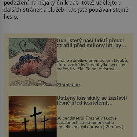
podezření na nějaký únik dat, totéž udělejte u
dalších stránek a služeb, kde jste používali stejné
heslo.
Gen, který naši lidští předci
ztratili před miliony let, by
mohl pomoci s léčbou
„nemoci králů“
Dna je zánětlivé onemocnění kloubů,
které vzniká kvůli nadbytku kyseliny
močové v těle. Ta se ve formě
krystalků ukládá v blízkosti kloubů,
nejčastěji přitom postihuje palce na
nohou, a způsobuje bole...
21stoleti.cz
Utržený kus skály se zastavil
těsně před kostelem!
Ochránila ho boží síla?
30 centimetrů! Přesně v takové
vzdálenosti se od amerického
kostela zastavil obrovský 20tunový
balvan, který se v květnu 2014
nečekaně odtrhl od nedaleké skály