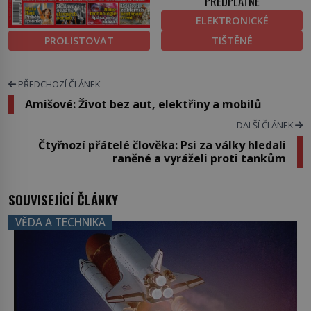
PŘEDPLATNÉ
ELEKTRONICKÉ
PROLISTOVAT
TIŠTĚNÉ
PŘEDCHOZÍ ČLÁNEK
Amišové: Život bez aut, elektřiny a mobilů
DALŠÍ ČLÁNEK
Čtyřnozí přátelé člověka: Psi za války hledali
raněné a vyráželi proti tankům
SOUVISEJÍCÍ ČLÁNKY
VĚDA A TECHNIKA