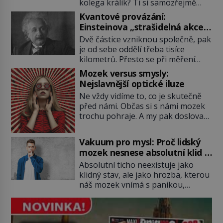
kolega králík? Ti si samozřejmě
pochutnají na mrkvi! Proč jsou
Kvantové provázání:
podobné představy o potravě
Einsteinova „strašidelná akce
zvířat často spíš mýty? Pokud máte
na dálku“ dál mate i fascinuje
Dvě částice vzniknou společně, pak
doma králíka, mrkev mu dát
vědce
je od sebe oddělí třeba tisíce
můžete. A nejspíš mu i bude
kilometrů. Přesto se při měření
chutnat, ovšem měl by ji mít jen
chovají, jako by mezi nimi
jako občasný pamlsek. […]
Mozek versus smysly:
existovalo neviditelné pouto. Albert
Nejslavnější optické iluze
Einstein tomu s jistou dávkou
Ne vždy vidíme to, co je skutečně
ironie říká „strašidelná akce na
před námi. Občas si s námi mozek
dálku“ a dlouhá desetiletí věří, že
trochu pohraje. A my pak doslova
musí existovat jednodušší
nevěříme vlastním očím! Jak
vysvětlení. Moderní experimenty
vznikají ty nejpodivnější optické
však ukazují, že kvantový svět
Vakuum pro mysl: Proč lidský
iluze? Soustřeď se na to hlavní!
funguje jinak, než […]
mozek nesnese absolutní klid a
TROXLERŮV EFEKT Náš mozek
začne si vymýšlet horory
Absolutní ticho neexistuje jako
zvládne zpracovat hodně informací.
klidný stav, ale jako hrozba, kterou
Všechny na světě ale nikoliv, musí
náš mozek vnímá s panikou,
si vybírat! Jak to dělá? Když se […]
protože bez vnějších podnětů
začne okamžitě produkovat vlastní
děsivé iluze. Představte si místnost,