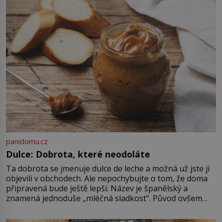
Strážníci ho dopraví zpět do
udaného bytu. Oním „kamarádem“
je ovšem jeden z nejslavnějších
vrahů, Jeffrey Dahmer (1960–1994).
Je 27. května 1991. […]
panidomu.cz
Dulce: Dobrota, které neodoláte
Ta dobrota se jmenuje dulce de leche a možná už jste ji
objevili v obchodech. Ale nepochybujte o tom, že doma
připravená bude ještě lepší. Název je španělský a
znamená jednoduše „mléčná sladkost“. Původ ovšem
není úplně jednoznačný, o autorství této receptury se
pře hned několik latinskoamerických zemí a k tomu