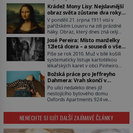
po Usámovi bin Ládinovi (1957–
Krádež Mony Lisy: Nejslavnější
2011). To je James „Whitey“ Bulger
obraz světa zůstane dva roky
(1929–2018) viněný ze spoluúčasti
nezvěstný
V pondělí 21. srpna 1911 visí v
na 19 vraždách, vydírání a lichvy. A
pařížském Louvru na zdi prázdné
samozřejmě, krom toho je ještě
háky. Obraz, který dnes zná celý
drogový dealer, který neváhá
svět, je pryč. Zpočátku si nikdo
odstranit z cesty všechny práskače,
José Pereira: Místo manželky
nemyslí, že jde o krádež.
zatímco […]
12letá dcera – a sousedi o všem
Zaměstnanci jsou přesvědčeni, že
vědí!
Píše se rok 2010. Muž v bílé košili
Mona Lisa je jen v restaurátorské
systematicky listuje kartotékou
dílně nebo u fotografa. Když se
lékařských karet v obci Pinheiro
ukáže pravda, propukne jeden z
ležící asi 20 kilometrů od farmy s
největších honů na zloděje v […]
Božská práce pro Jeffreyho
podivínským majitelem. Něco tu
Dahmera: Vrah skončí v
nesedí. Ledaže… Ledaže by ta
tratolišti krve ve vězeňských
Po ulici nedaleko dnes již
mladá dívka z farmy byla ne
umývárnách
nestojícího bytového domu
manželkou, ale dcerou – a všechny
Oxfords Apartments 924 ve
ty děti byly zplozené v incestu. Na
wisconsinském Milwaukee se
sociálním odboru jednoho z […]
potácí zcela zmatený 14letý
NENECHTE SI UJÍT DALŠÍ ZAJÍMAVÉ ČLÁNKY
Konerak Sinthasomphone. Když ho
zastaví policejní hlídka, ochable jí
nadiktuje adresu „jeho kamaráda“.