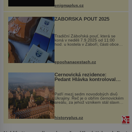
při její demolici. Podle místních stojí
enigmaplus.cz
...
ZÁBOŘSKÁ POUŤ 2025
Tradiční Zábořská pouť, která se
koná v neděli 7.9.2025 od 11:00
hod. u kostela v Záboří, části obce
Kly u Mělníka. V programu naleznete
komentovanou prohlídku kostela,
dobovou hudbu, řemesla, atrakce...
epochanacestach.cz
Černovická rezidence:
Pedant Hlávka kontroloval
každou cihlu
Patří mezi sedm novodobých divů
Ukrajiny. Řeč je o obřím černovickém
areálu, za jehož vznikem stál slavný
český architekt Josef Hlávka. Ten si
na něm dal mimořádně záležet. Jeho
stavební plány by při ...
historyplus.cz