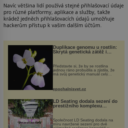
Navíc většina lidí používá stejné přihlašovací údaje
pro různé platformy, aplikace a služby, takže
krádež jedněch přihlašovacích údajů umožňuje
hackerům přístup k vašim dalším účtům.
Duplikace genomu u rostlin:
Skrytá genetická zátěž i
evoluční výhoda
Představte si, že by se rostlina
jednou ráno probudila a zjistila, že
má svůj genetický manuál celý
dvakrát. Přesně to se občas v
přírodě stane – a podle nového
výzkumu to může být pro druhy
epochalnisvet.cz
vstupenka...
LD Seating dodala sezení do
prestižního komplexu
MediaCityUK v Salfordu
Společnost LD Seating dodala na
míru navržené sezení pro dvě