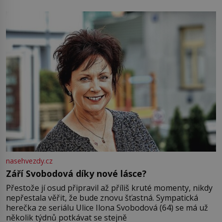
pamatuji, tak jsme s Mirkem byli zamilovaní mnohem víc.
Jsme spolu moc rádi Tehdy byla jiná doba, když
nasehvezdy.cz
Září Svobodová díky nové lásce?
Přestože jí osud připravil až příliš kruté momenty, nikdy
nepřestala věřit, že bude znovu šťastná. Sympatická
herečka ze seriálu Ulice Ilona Svobodová (64) se má už
několik týdnů potkávat se stejně