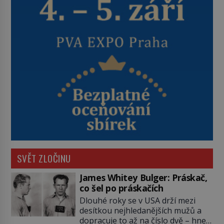
SVĚT ZLOČINU
James Whitey Bulger: Práskač,
co šel po práskačích
Dlouhé roky se v USA drží mezi
desítkou nejhledanějších mužů a
dopracuje to až na číslo dvě – hned