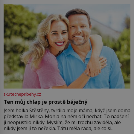
můžete obohatit své rituály a přinést do svého života
větší harmonii a klid. Je důležité
skutecnepribehy.cz
Ten můj chlap je prostě báječný
Jsem holka Štěstěny, tvrdila moje máma, když jsem doma
představila Mirka. Mohla na něm oči nechat. To nadšení
ji neopustilo nikdy. Myslím, že mi trochu záviděla, ale
nikdy jsem jí to neřekla. Tátu měla ráda, ale co si