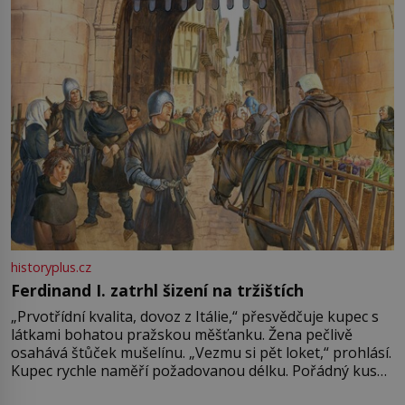
Francie, kde se traduje,
historyplus.cz
Ferdinand I. zatrhl šizení na tržištích
„Prvotřídní kvalita, dovoz z Itálie,“ přesvědčuje kupec s
látkami bohatou pražskou měšťanku. Žena pečlivě
osahává štůček mušelínu. „Vezmu si pět loket,“ prohlásí.
Kupec rychle naměří požadovanou délku. Pořádný kus
mu přitom zůstane za prsty… „Na šaty ho bude málo,