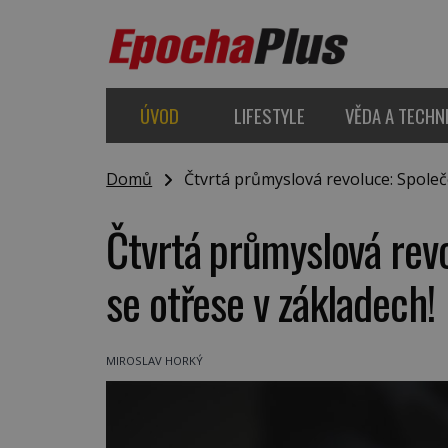
ÚVOD
LIFESTYLE
VĚDA A TECHN
Domů
Čtvrtá průmyslová revoluce: Společe
Čtvrtá průmyslová rev
se otřese v základech!
MIROSLAV HORKÝ