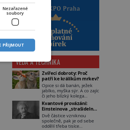
Nezařazené
soubory
E PŘIJMOUT
VĚDA A TECHNIKA
Zvířecí dobroty: Proč
patří ke králíkům mrkev?
Opice si dá banán, ježek
jablko, myška sýr. A co zajíc
či jeho blízký kolega
králík? Ti si samozřejmě
Kvantové provázání:
pochutnají na mrkvi! Proč
Einsteinova „strašidelná
jsou podobné představy o
akce na dálku“ dál mate i
Dvě částice vzniknou
potravě zvířat často spíš
fascinuje vědce
společně, pak je od sebe
mýty? Pokud máte doma
oddělí třeba tisíce
králíka, mrkev mu dát