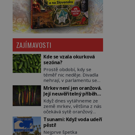
ZAJÍMAVOSTI
Kde se vzala okurková
sezóna?
Prostě období, kdy se
téměř nic neděje. Divadla
nehrají, v parlamentu se
nehlasuje, všichni jsou na
Mrkev není jen oranžová.
dovolené a média tak
Její neuvěřitelný příběh
nemají o čem mluvit a psát.
začíná fialovou barvou
Když dnes vytáhneme ze
A vymýšlejí si proto
země mrkev, většina z nás
témata, které nikoho
očekává sytě oranžový
nezajímají. Proč je však ona
kořen. Jenže po většinu
letní doba spojovaná
Tsunami: Když voda udeří
své historie je mrkev
zrovna s okurkami?
pěstí!
všechno možné, jen ne
Okurkovou sezónu známe
Nejprve špetka
oranžová. Je fialová, žlutá,
už od poloviny 19. století,