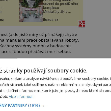
sezení do prestižního
 i
komplexu
a
MediaCityUK v
Salfordu
.cz
iluxus.cz
st (a do jisté míry už přinášejí) chytré
šina manuální práce obstarávána roboty.
a všechny systémy budou v budoucnu
mace si budou předávat mezi sebou.
robotizaci, ale i digitalizaci a hlavních
mou vysokorychlostní internet, 3D tisk,
 stránky používají soubory cookie.
žné stroje kontrolovat a řídit, cloudová
bsahu, reklam a analýze návštěvnosti používáme soubory cookie. 
šich stránek také sdílíme s našimi reklamními a analytickými partn
s dalšími informacemi, které jste jim poskytli nebo které shromá
nová ropa“.
lužeb.
Více informací
jší komoditu, vytvářející konkurenční
CHNY PARTNERY
(1616) →
spodářského růstu a rozvoje,“ shrnul už