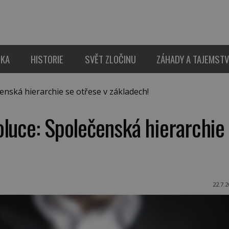
IKA
HISTORIE
SVĚT ZLOČINU
ZÁHADY A TAJEMSTV
nská hierarchie se otřese v základech!
oluce: Společenská hierarchie
22.7.2