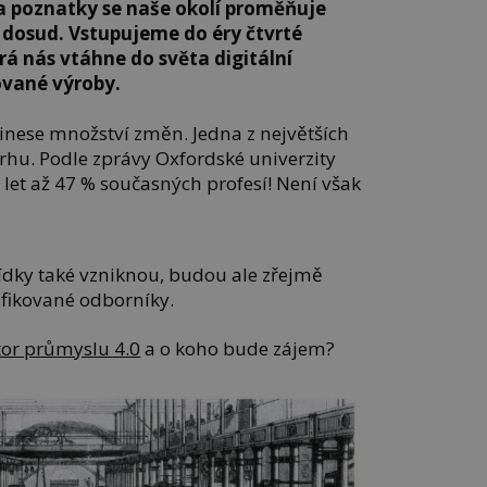
 a poznatky se naše okolí proměňuje
 dosud. Vstupujeme do éry čtvrté
rá nás vtáhne do světa digitální
vané výroby.
nese množství změn. Jedna z největších
rhu. Podle zprávy Oxfordské univerzity
let až 47 % současných profesí! Není však
dky také vzniknou, budou ale zřejmě
ifikované odborníky.
tor průmyslu 4.0
a o koho bude zájem?