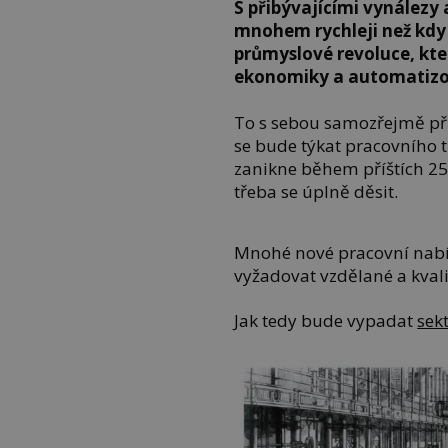
S přibývajícími vynálezy
mnohem rychleji než kdy
průmyslové revoluce, kte
ekonomiky a automatizo
To s sebou samozřejmě při
se bude týkat pracovního t
zanikne během příštích 25 
třeba se úplně děsit.
Mnohé nové pracovní nabí
vyžadovat vzdělané a kval
Jak tedy bude vypadat
sek