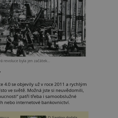
á revoluce byla jen začátek…
y
e 4.0 se objevily už v roce 2011 a rychlým
to ve světě. Možná jste si neuvědomili,
oucnosti“ patří třeba i samoobslužné
h nebo internetové bankovnictví.
omu u
LD Seating dodala