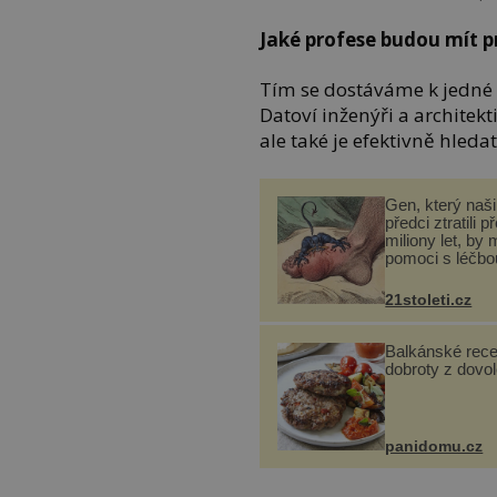
Jaké profese budou mít p
Tím se dostáváme k jedné z
Datoví inženýři a archite
ale také je efektivně hledat
Gen, který naši 
předci ztratili p
miliony let, by 
pomoci s léčbo
„nemoci králů“
21stoleti.cz
Balkánské rece
dobroty z dovo
panidomu.cz