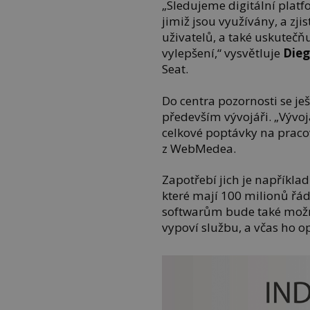
„Sledujeme digitální pla
jimiž jsou využívány, a zji
uživatelů, a také uskutečň
vylepšení,“ vysvětluje
Dieg
Seat.
Do centra pozornosti se ješ
především vývojáři. „Vývoj
celkové poptávky na praco
z WebMedea.
Zapotřebí jich je napříkla
které mají 100 milionů řá
softwarům bude také možn
vypoví službu, a včas ho op