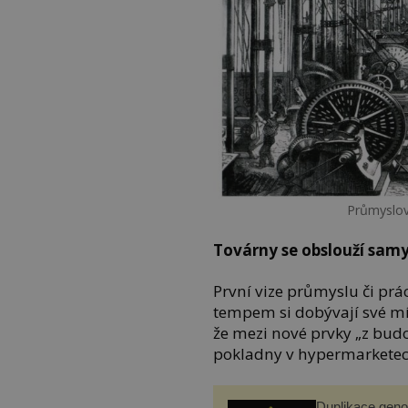
Průmyslov
Továrny se obslouží sam
První vize průmyslu či prác
tempem si dobývají své mís
že mezi nové prvky „z bud
pokladny v hypermarketec
Duplikace gen