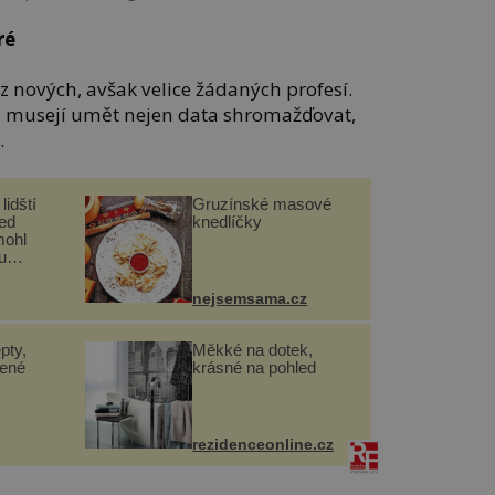
ré
 nových, avšak velice žádaných profesí.
kti musejí umět nejen data shromažďovat,
.
lidští
Gruzínské masové
řed
knedlíčky
mohl
u
nejsemsama.cz
pty,
Měkké na dotek,
lené
krásné na pohled
rezidenceonline.cz