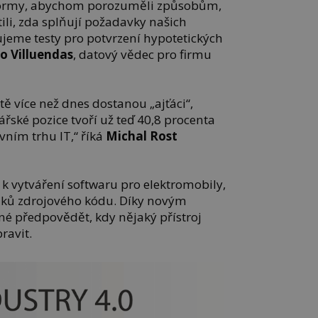
tformy, abychom porozuměli způsobům,
stili, zda splňují požadavky našich
ujeme testy pro potvrzení hypotetických
o Villuendas
, datový vědec pro firmu
tě více než dnes dostanou „ajťáci“,
ářské pozice tvoří už teď 40,8 procenta
vním trhu IT,“ říká
Michal Rost
d k vytváření softwaru pro elektromobily,
dků zdrojového kódu. Díky novým
é předpovědět, kdy nějaký přístroj
ravit.