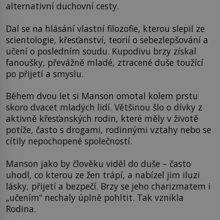
alternativní duchovní cesty.
Dal se na hlásání vlastní filozofie, kterou slepil ze
scientologie, křesťanství, teorií o sebezlepšování a
učení o posledním soudu. Kupodivu brzy získal
fanoušky, převážně mladé, ztracené duše toužící
po přijetí a smyslu.
Během dvou let si Manson omotal kolem prstu
skoro dvacet mladých lidí. Většinou šlo o dívky z
aktivně křesťanských rodin, které měly v životě
potíže, často s drogami, rodinnými vztahy nebo se
cítily nepochopené společností.
Manson jako by člověku viděl do duše – často
uhodl, co kterou ze žen trápí, a nabízel jim iluzi
lásky, přijetí a bezpečí. Brzy se jeho charizmatem i
„učením“ nechaly úplně pohltit. Tak vznikla
Rodina.