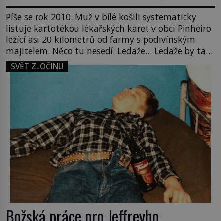
Píše se rok 2010. Muž v bílé košili systematicky
listuje kartotékou lékařských karet v obci Pinheiro
ležící asi 20 kilometrů od farmy s podivínským
majitelem. Něco tu nesedí. Ledaže… Ledaže by ta
mladá dívka z farmy byla ne manželkou, ale
SVĚT ZLOČINU
dcerou – a všechny ty děti byly zplozené v incestu.
Na sociálním odboru jednoho z […]
Božská práce pro Jeffreyho