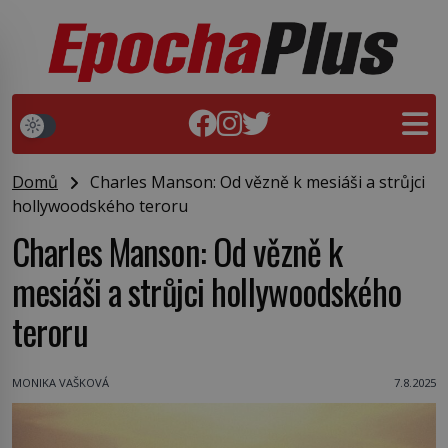
Domů
Charles Manson: Od vězně k mesiáši a strůjci
hollywoodského teroru
Charles Manson: Od vězně k
mesiáši a strůjci hollywoodského
teroru
MONIKA VAŠKOVÁ
7.8.2025