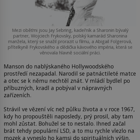
Mezi oběťmi jsou Jay Sebring, kadeřník a Sharonin bývalý
partner, Wojciech Frykovsky, polský kamarád Sharonina
manžela, který se snažil prorazit u filmu, a Abigail Folgerová,
přítelkyně Frykovského a dědička kávového impéria, která se
věnovala hlavně sociální práci.
Manson do nablýskaného Hollywoodského
prostředí nezapadal. Narodil se patnáctileté matce
a otec se k němu nechtěl znát. V mládí bydlel po
příbuzných, kradl a pobýval v nápravných
zařízeních.
Strávil ve vězení víc než půlku života a v roce 1967,
kdy ho propouštěli naposledy, prý prosil, aby tam
mohl zůstat. Bohužel se to nestalo. Ihned začal
brát tehdy populární LSD, a to mu rychle vlezlo na
mozek a vyneslo ho kamsi do spirituálních výšin.