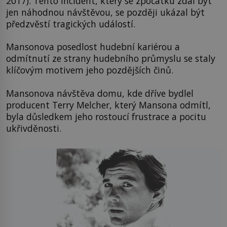
2017). Tento incident, který se zpočátku zdál být
jen náhodnou návštěvou, se později ukázal být
předzvěstí tragických událostí.
Mansonova posedlost hudební kariérou a
odmítnutí ze strany hudebního průmyslu se staly
klíčovým motivem jeho pozdějších činů.
Mansonova návštěva domu, kde dříve bydlel
producent Terry Melcher, který Mansona odmítl,
byla důsledkem jeho rostoucí frustrace a pocitu
ukřivděnosti.