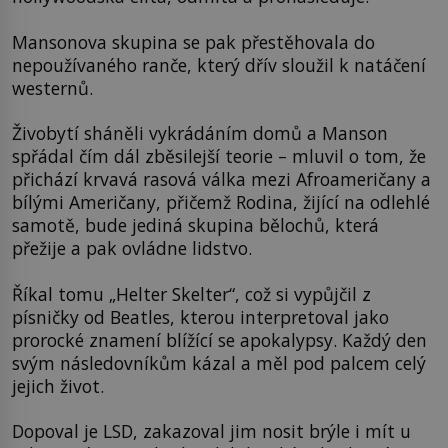
Mansonova skupina se pak přestěhovala do
nepoužívaného ranče, který dřív sloužil k natáčení
westernů.
Živobytí sháněli vykrádáním domů a Manson
spřádal čím dál zběsilejší teorie – mluvil o tom, že
přichází krvavá rasová válka mezi Afroameričany a
bílými Američany, přičemž Rodina, žijící na odlehlé
samotě, bude jediná skupina bělochů, která
přežije a pak ovládne lidstvo.
Říkal tomu „Helter Skelter“, což si vypůjčil z
písničky od Beatles, kterou interpretoval jako
prorocké znamení blížící se apokalypsy. Každý den
svým následovníkům kázal a měl pod palcem celý
jejich život.
Dopoval je LSD, zakazoval jim nosit brýle i mít u