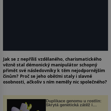
Jak se z nepříliš vzdělaného, charismatického
vězně stal démonický manipulátor schopný
přimět své následovníky k těm nejodpornějším
činům? Proč se jeho oběťmi staly i slavné
osobnosti, ačkoliv s ním neměly nic společného?
Duplikace genomu u rostlin:
Skrytá genetická zátěž i
evoluční výhoda