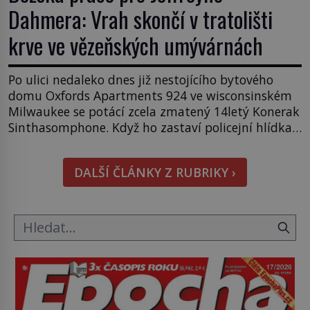
Dahmera: Vrah skončí v tratolišti
krve ve vězeňských umývárnách
Po ulici nedaleko dnes již nestojícího bytového
domu Oxfords Apartments 924 ve wisconsinském
Milwaukee se potácí zcela zmatený 14letý Konerak
Sinthasomphone. Když ho zastaví policejní hlídka,
ochable jí nadiktuje adresu „jeho kamaráda“.
Strážníci ho dopraví zpět do udaného bytu. Oním
DALŠÍ ČLÁNKY Z RUBRIKY ›
„kamarádem“ je ovšem jeden z nejslavnějších
vrahů, Jeffrey Dahmer (1960–1994). Je 27. května
1991. […]