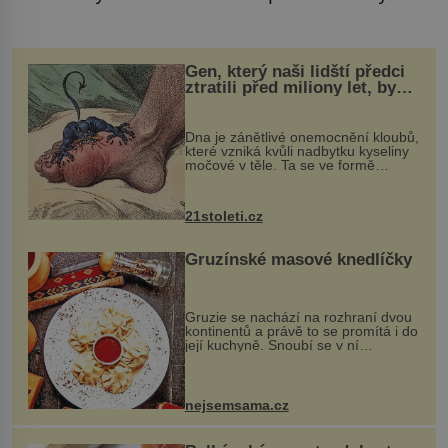
Gen, který naši lidští předci
ztratili před miliony let, by
mohl pomoci s léčbou
„nemoci králů“
Dna je zánětlivé onemocnění kloubů,
které vzniká kvůli nadbytku kyseliny
močové v těle. Ta se ve formě
krystalků ukládá v blízkosti kloubů,
nejčastěji přitom postihuje palce na
nohou, a způsobuje bole...
21stoleti.cz
Gruzínské masové knedlíčky
Gruzie se nachází na rozhraní dvou
kontinentů a právě to se promítá i do
její kuchyně. Snoubí se v ní
evropské a asijské chutě a díky tomu
vznikají rozmanité a chuťově bohaté
pokrmy, které rozhodně st...
nejsemsama.cz