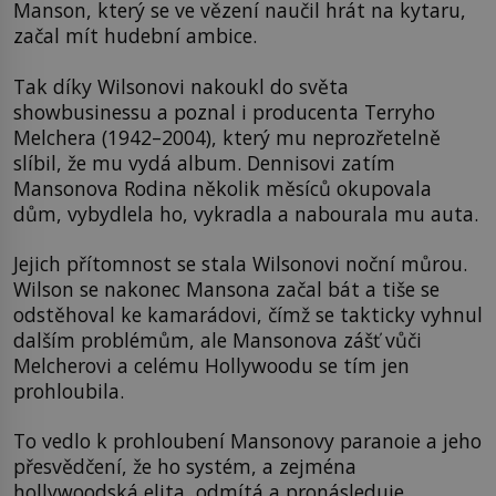
Manson, který se ve vězení naučil hrát na kytaru,
začal mít hudební ambice.
Tak díky Wilsonovi nakoukl do světa
showbusinessu a poznal i producenta Terryho
Melchera (1942–2004), který mu neprozřetelně
slíbil, že mu vydá album. Dennisovi zatím
Mansonova Rodina několik měsíců okupovala
dům, vybydlela ho, vykradla a nabourala mu auta.
Jejich přítomnost se stala Wilsonovi noční můrou.
Wilson se nakonec Mansona začal bát a tiše se
odstěhoval ke kamarádovi, čímž se takticky vyhnul
dalším problémům, ale Mansonova zášť vůči
Melcherovi a celému Hollywoodu se tím jen
prohloubila.
To vedlo k prohloubení Mansonovy paranoie a jeho
přesvědčení, že ho systém, a zejména
hollywoodská elita, odmítá a pronásleduje.