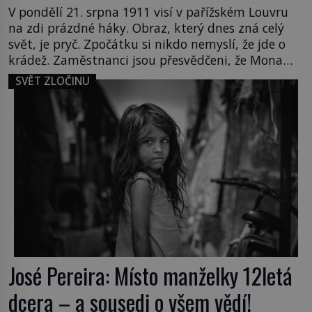
V pondělí 21. srpna 1911 visí v pařížském Louvru
na zdi prázdné háky. Obraz, který dnes zná celý
svět, je pryč. Zpočátku si nikdo nemyslí, že jde o
krádež. Zaměstnanci jsou přesvědčeni, že Mona
Lisa je jen v restaurátorské dílně nebo u fotografa.
SVĚT ZLOČINU
Když se ukáže pravda, propukne jeden z největších
honů na zloděje v […]
José Pereira: Místo manželky 12letá
dcera – a sousedi o všem vědí!