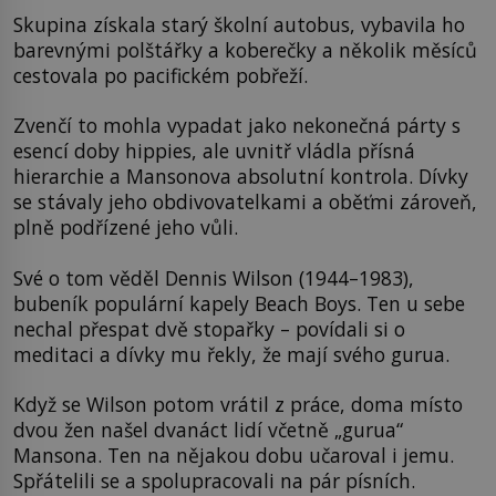
Skupina získala starý školní autobus, vybavila ho
barevnými polštářky a koberečky a několik měsíců
cestovala po pacifickém pobřeží.
Zvenčí to mohla vypadat jako nekonečná párty s
esencí doby hippies, ale uvnitř vládla přísná
hierarchie a Mansonova absolutní kontrola. Dívky
se stávaly jeho obdivovatelkami a oběťmi zároveň,
plně podřízené jeho vůli.
Své o tom věděl Dennis Wilson (1944–1983),
bubeník populární kapely Beach Boys. Ten u sebe
nechal přespat dvě stopařky – povídali si o
meditaci a dívky mu řekly, že mají svého gurua.
Když se Wilson potom vrátil z práce, doma místo
dvou žen našel dvanáct lidí včetně „gurua“
Mansona. Ten na nějakou dobu učaroval i jemu.
Spřátelili se a spolupracovali na pár písních.