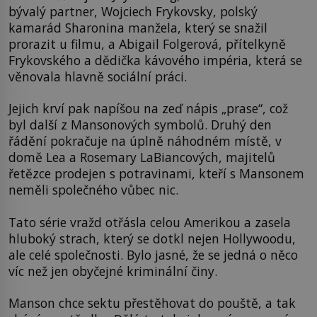
bývalý partner, Wojciech Frykovsky, polský
kamarád Sharonina manžela, který se snažil
prorazit u filmu, a Abigail Folgerová, přítelkyně
Frykovského a dědička kávového impéria, která se
věnovala hlavně sociální práci.
Jejich krví pak napíšou na zeď nápis „prase“, což
byl další z Mansonových symbolů. Druhý den
řádění pokračuje na úplně náhodném místě, v
domě Lea a Rosemary LaBiancových, majitelů
řetězce prodejen s potravinami, kteří s Mansonem
neměli společného vůbec nic.
Tato série vražd otřásla celou Amerikou a zasela
hluboký strach, který se dotkl nejen Hollywoodu,
ale celé společnosti. Bylo jasné, že se jedná o něco
víc než jen obyčejné kriminální činy.
Manson chce sektu přestěhovat do pouště, a tak