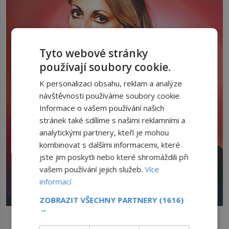
Tyto webové stránky
používají soubory cookie.
K personalizaci obsahu, reklam a analýze
návštěvnosti používáme soubory cookie.
Informace o vašem používání našich
stránek také sdílíme s našimi reklamními a
analytickými partnery, kteří je mohou
kombinovat s dalšími informacemi, které
jste jim poskytli nebo které shromáždili při
vašem používání jejich služeb.
Více
informací
ZOBRAZIT VŠECHNY PARTNERY
(1616)
→
Susan Atkins (1948–2009) si v base pustí pusu na špacír a
chvástá se, že zabila i herečku Tate.