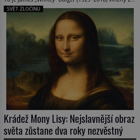
spoluúčasti na 19 vraždách, vydírání a lichvy. A
SVĚT ZLOČINU
samozřejmě, krom toho je ještě drogový dealer,
který neváhá odstranit z cesty všechny práskače,
zatímco […]
Krádež Mony Lisy: Nejslavnější obraz
světa zůstane dva roky nezvěstný