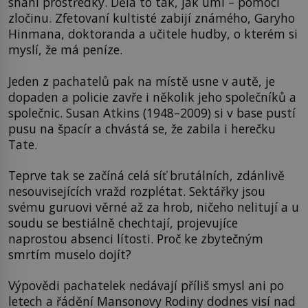
shání prostředky. Dělá to tak, jak umí – pomocí
zločinu. Zfetovaní kultisté zabijí známého, Garyho
Hinmana, doktoranda a učitele hudby, o kterém si
myslí, že má peníze.
Jeden z pachatelů pak na místě usne v autě, je
dopaden a policie zavře i několik jeho společníků a
společnic. Susan Atkins (1948–2009) si v base pustí
pusu na špacír a chvástá se, že zabila i herečku
Tate.
Teprve tak se začíná celá síť brutálních, zdánlivě
nesouvisejících vražd rozplétat. Sektářky jsou
svému guruovi věrné až za hrob, ničeho nelitují a u
soudu se bestiálně chechtají, projevujíce
naprostou absenci lítosti. Proč ke zbytečným
smrtím muselo dojít?
Výpovědi pachatelek nedávají příliš smysl ani po
letech a řádění Mansonovy Rodiny dodnes visí nad