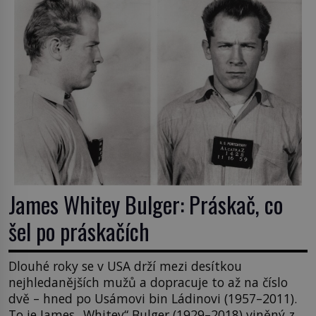
James Whitey Bulger: Práskač, co
šel po práskačích
Dlouhé roky se v USA drží mezi desítkou
nejhledanějších mužů a dopracuje to až na číslo
dvě – hned po Usámovi bin Ládinovi (1957–2011).
To je James „Whitey“ Bulger (1929–2018) viněný ze