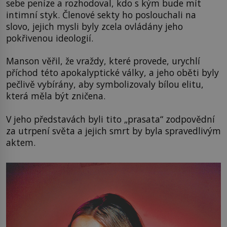
sebe peníze a rozhodoval, kdo s kým bude mít
intimní styk. Členové sekty ho poslouchali na
slovo, jejich mysli byly zcela ovládány jeho
pokřivenou ideologií.
Manson věřil, že vraždy, které provede, urychlí
příchod této apokalyptické války, a jeho oběti byly
pečlivě vybírány, aby symbolizovaly bílou elitu,
která měla být zničena.
V jeho představách byli tito „prasata“ zodpovědní
za utrpení světa a jejich smrt by byla spravedlivým
aktem.