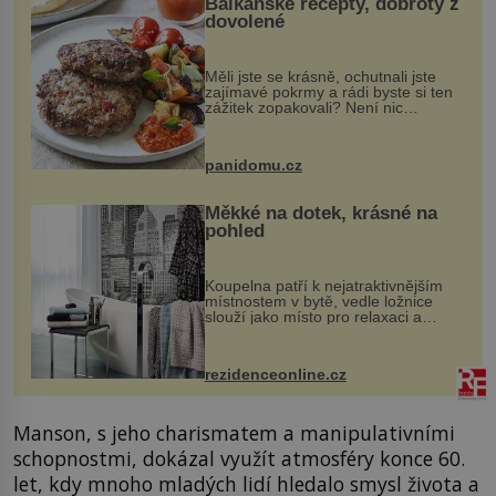
Balkánské recepty, dobroty z
dovolené
Měli jste se krásně, ochutnali jste
zajímavé pokrmy a rádi byste si ten
zážitek zopakovali? Není nic
snazšího. Pljeskavica (10 porcí)
Možná jste ji ochutnali na dovolené v
bývalé Jugoslávii, lze ji vi...
panidomu.cz
Měkké na dotek, krásné na
pohled
Koupelna patří k nejatraktivnějším
místnostem v bytě, vedle ložnice
slouží jako místo pro relaxaci a
odpočinek. Koupelnový textil –
ručníky, osušky a koberečky –
mohou jako mávnutím kouzelného
rezidenceonline.cz
proutku...
Manson, s jeho charismatem a manipulativními
schopnostmi, dokázal využít atmosféry konce 60.
let, kdy mnoho mladých lidí hledalo smysl života a