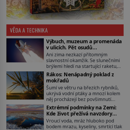
VĚDA A TECHNIKA
Výbuch, muzeum a promenáda
v ulicích. Pět osudů
nejslavnějších raketoplánů
Ani zima nezkazí přítomným
slavnostní okamžik. Se slunečními
brýlemi hledí na startující raketu,
která má do vesmíru vynést kromě
Rákos: Nenápadný poklad z
posádky také obyčejnou učitelku.
mokřadů
Po několika sekundách všem
Šumí ve větru na březích rybníků,
ztuhnou úsměvy, stroj totiž
ukrývá vodní ptáky a mnozí kolem
exploduje. Jejich konstrukce není
něj procházejí bez povšimnutí.
z levného kraje, daňové poplatníky
Přesto právě rákos pomáhal stavět
stojí miliardy dolarů. Na druhou
Extrémní podmínky na Zemi:
domy, vyrábět lodě, zapisovat první
stranu zvládnou jen představitelné
Kde život přežívá navzdory
texty a inspiroval řadu pověstí.
věci. Na malé kousky Název:
všemu
Vroucí voda, mráz hluboko pod
Tato skromná, ale užitečná
Columbia První […]
bodem mrazu, kyseliny, smrtící tlak
rostlina provází člověka už tisíce