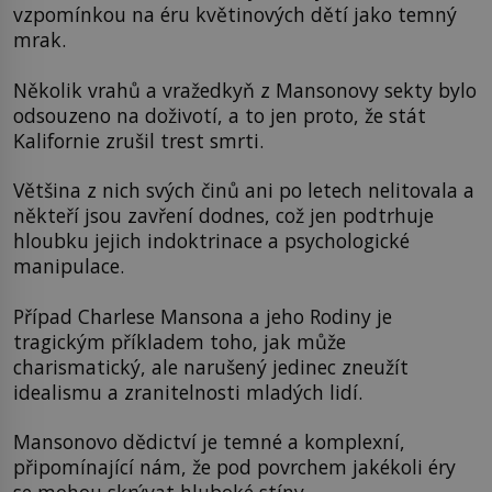
vzpomínkou na éru květinových dětí jako temný
mrak.
Několik vrahů a vražedkyň z Mansonovy sekty bylo
odsouzeno na doživotí, a to jen proto, že stát
Kalifornie zrušil trest smrti.
Většina z nich svých činů ani po letech nelitovala a
někteří jsou zavření dodnes, což jen podtrhuje
hloubku jejich indoktrinace a psychologické
manipulace.
Případ Charlese Mansona a jeho Rodiny je
tragickým příkladem toho, jak může
charismatický, ale narušený jedinec zneužít
idealismu a zranitelnosti mladých lidí.
Mansonovo dědictví je temné a komplexní,
připomínající nám, že pod povrchem jakékoli éry
se mohou skrývat hluboké stíny.