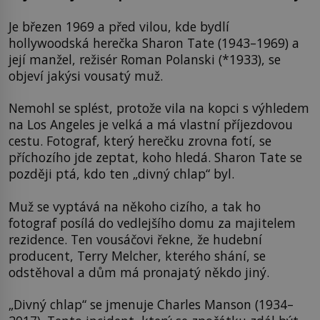
Je březen 1969 a před vilou, kde bydlí
hollywoodská herečka Sharon Tate (1943–1969) a
její manžel, režisér Roman Polanski (*1933), se
objeví jakýsi vousatý muž.
Nemohl se splést, protože vila na kopci s výhledem
na Los Angeles je velká a má vlastní příjezdovou
cestu. Fotograf, který herečku zrovna fotí, se
příchozího jde zeptat, koho hledá. Sharon Tate se
později ptá, kdo ten „divný chlap“ byl.
Muž se vyptává na někoho cizího, a tak ho
fotograf posílá do vedlejšího domu za majitelem
rezidence. Ten vousáčovi řekne, že hudební
producent, Terry Melcher, kterého shání, se
odstěhoval a dům má pronajatý někdo jiný.
„Divný chlap“ se jmenuje Charles Manson (1934–