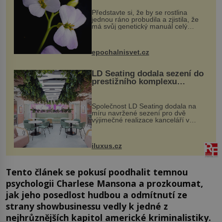
Představte si, že by se rostlina
jednou ráno probudila a zjistila, že
má svůj genetický manuál celý
dvakrát. Přesně to se občas v
přírodě stane – a podle nového
výzkumu to může být pro druhy
epochalnisvet.cz
vstupenka...
LD Seating dodala sezení do
prestižního komplexu
MediaCityUK v Salfordu
Společnost LD Seating dodala na
míru navržené sezení pro dvě
výjimečné realizace kanceláří v
areálu MediaCityUK v anglickém
Salfordu – konkrétně do budov Blue
Tower a Orange Tower. Komplex
iluxus.cz
budov Media...
Tento článek se pokusí poodhalit temnou
psychologii Charlese Mansona a prozkoumat,
jak jeho posedlost hudbou a odmítnutí ze
strany showbusinessu vedly k jedné z
nejhrůznějších kapitol americké kriminalistiky.