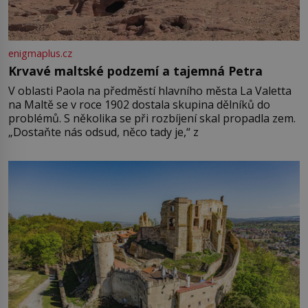
enigmaplus.cz
Krvavé maltské podzemí a tajemná Petra
V oblasti Paola na předměstí hlavního města La Valetta
na Maltě se v roce 1902 dostala skupina dělníků do
problémů. S několika se při rozbíjení skal propadla zem.
„Dostaňte nás odsud, něco tady je,“ z