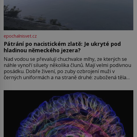
epochalnisvet.cz
Pátrání po nacistickém zlatě: Je ukryté pod
hladinou německého jezera?
Nad vodou se převalují chuchvalce mlhy, ze kterých se
náhle vynoří siluety několika člunů. Mají velmi podivnou
posádku. Dobře živení, po zuby ozbrojení muži v
černých uniformách a na straně druhé: zubožená těla
oblečená v chatrných vězeňských hadrech. Co tato
přízračná scéna znamená? Je jaro roku 1945, druhá
světová válka se chýlí ke konci. Jezero Stolpsee