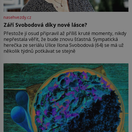
nasehvezdy.cz
Září Svobodová díky nové lásce?
Přestože jí osud připravil až příliš kruté momenty, nikdy
nepřestala věřit, že bude znovu šťastná. Sympatická
herečka ze seriálu Ulice Ilona Svobodová (64) se má už
několik týdnů potkávat se stejně