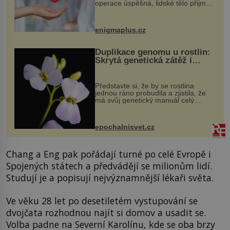
operace úspěšná, lidské tělo přijme
darovaný orgán za své a pacient
může vést plnohodnotný život. Ale co
když při transplantaci nepřijímám...
enigmaplus.cz
Duplikace genomu u rostlin:
Skrytá genetická zátěž i
evoluční výhoda
Představte si, že by se rostlina
jednou ráno probudila a zjistila, že
má svůj genetický manuál celý
dvakrát. Přesně to se občas v
přírodě stane – a podle nového
výzkumu to může být pro druhy
epochalnisvet.cz
vstupenka...
Chang a Eng pak pořádají turné po celé Evropě i
Spojených státech a předvádějí se milionům lidí.
Studují je a popisují nejvýznamnější lékaři světa.
Ve věku 28 let po desetiletém vystupování se
dvojčata rozhodnou najít si domov a usadit se.
Volba padne na Severní Karolínu, kde se oba brzy