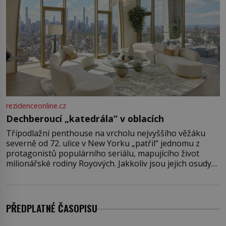
rezidenceonline.cz
Dechberoucí „katedrála“ v oblacích
Třípodlažní penthouse na vrcholu nejvyššího věžáku
severně od 72. ulice v New Yorku „patřil“ jednomu z
protagonistů populárního seriálu, mapujícího život
milionářské rodiny Royových. Jakkoliv jsou jejich osudy
fiktivní, nemovitosti, v nichž „žijí“, jsou velmi reálné.
Ohromující luxusní byt s pěti ložnicemi, čtyřmi
koupelnami a výhledem na Husdon Yards je přitom
jenom jednou z nemovitostí
PŘEDPLATNÉ ČASOPISU