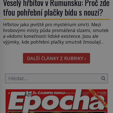
Veselý hřbitov v Rumunsku: Proč zde
třou pohřební plačky bídu s nouzí?
Hřbitov jako jeviště pro mystérium smrti. Mezi
hrobovými místy půda promáčená slzami, smutek
a vědomí konečnosti lidské existence. Jsou ale
výjimky, kde pohřební plačky smutně žmoulají
kapesníky nikoli při smutečním obřadu, ale při
pohledu na výši vyměřené podpory
DALŠÍ ČLÁNKY Z RUBRIKY ›
v nezaměstnanosti. Kam vás pozveme? Unikátní
hřbitov, který si vysloužil název „Veselý“, najdeme
v rumunské vesnici Sapanta, nedaleko hranic […]