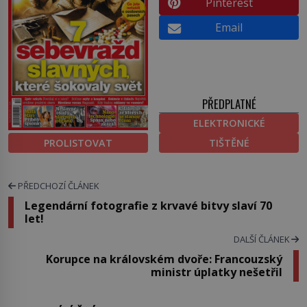
Pinterest
Email
PŘEDPLATNÉ
ELEKTRONICKÉ
PROLISTOVAT
TIŠTĚNÉ
PŘEDCHOZÍ ČLÁNEK
Legendární fotografie z krvavé bitvy slaví 70
let!
DALŠÍ ČLÁNEK
Korupce na královském dvoře: Francouzský
ministr úplatky nešetřil