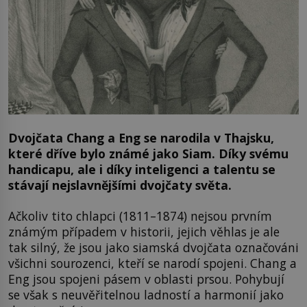
Dvojčata Chang a Eng se narodila v Thajsku,
které dříve bylo známé jako Siam. Díky svému
handicapu, ale i díky inteligenci a talentu se
stávají nejslavnějšími dvojčaty světa.
Ačkoliv tito chlapci (1811–1874) nejsou prvním
známým případem v historii, jejich věhlas je ale
tak silný, že jsou jako siamská dvojčata označováni
všichni sourozenci, kteří se narodí spojeni. Chang a
Eng jsou spojeni pásem v oblasti prsou. Pohybují
se však s neuvěřitelnou ladností a harmonií jako