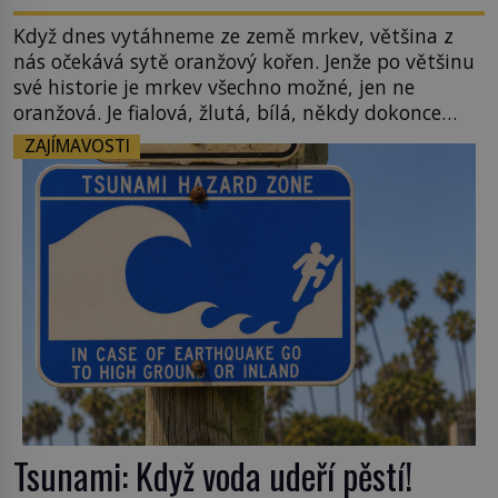
Když dnes vytáhneme ze země mrkev, většina z
nás očekává sytě oranžový kořen. Jenže po většinu
své historie je mrkev všechno možné, jen ne
oranžová. Je fialová, žlutá, bílá, někdy dokonce
téměř černá. Až díky stovkám let pečlivého
ZAJÍMAVOSTI
šlechtění se z ní stává zelenina, bez které si českou
zahradu ani nedokážeme představit. Její příběh je
[…]
Tsunami: Když voda udeří pěstí!