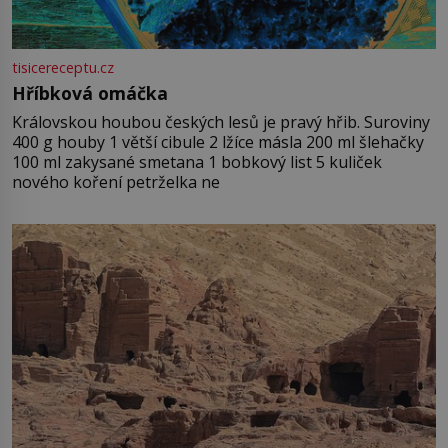
tisicereceptu.cz
Hříbková omáčka
Královskou houbou českých lesů je pravý hřib. Suroviny
400 g houby 1 větší cibule 2 lžíce másla 200 ml šlehačky
100 ml zakysané smetana 1 bobkový list 5 kuliček
nového koření petrželka ne