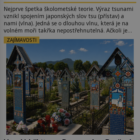
Nejprve špetka školometské teorie. Výraz tsunami
vznikl spojením japonských slov tsu (přístav) a
nami (vlna). Jedná se o dlouhou vlnu, která je na
volném moři takřka nepostřehnutelná. Ačkoli je
vlnová délka tsunami i 300 kilometrů, výška vlny
ZAJÍMAVOSTI
na volném moři je maximálně 1,5 metru. Máme se
podobné obří vlny obávat i v Evropě? Vznik
tsunami si […]