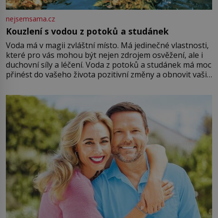
nejsemsama.cz
Kouzlení s vodou z potoků a studánek
Voda má v magii zvláštní místo. Má jedinečné vlastnosti,
které pro vás mohou být nejen zdrojem osvěžení, ale i
duchovní síly a léčení. Voda z potoků a studánek má moc
přinést do vašeho života pozitivní změny a obnovit vaši
energii. Využitím těchto přírodních zdrojů v magii
můžete obohatit své rituály a přinést do svého života
větší harmonii a klid. Je důležité