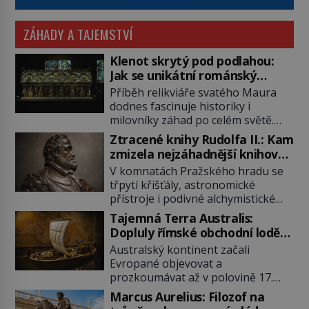
ZÁHADY A TAJEMSTVÍ
Klenot skrytý pod podlahou:
Jak se unikátní románský
poklad dostal do zapadlého
Příběh relikviáře svatého Maura
Bečova?
dodnes fascinuje historiky i
milovníky záhad po celém světě.
Tato románská zlatnická památka
Ztracené knihy Rudolfa II.: Kam
ze 13. století je po českých
zmizela nejzáhadnější knihovna
korunovačních klenotech druhým
Evropy?
V komnatách Pražského hradu se
nejcennějším movitým majetkem v
třpytí křišťály, astronomické
České republice. Přestože byl
přístroje i podivné alchymistické
klenot v roce 1985 po dramatickém
rukopisy. Císař Rudolf II.
pátrání kriminalistů úspěšně
Tajemná Terra Australis:
shromažďuje vše, co souvisí s
nalezen, jeho minulost stále
Dopluly římské obchodní lodě
tajemstvím přírody, hvězd i
obestírá hustá mlha. Otázky, jak
až do Austrálie?
Australský kontinent začali
lidského poznání. Jenže po jeho
přesně se tato […]
Evropané objevovat a
smrti se jeho slavné sbírky začínají
prozkoumávat až v polovině 17.
rozpadat a část z nich mizí navždy.
století. Existuje však možnost, že
Kdo odnesl nejvzácnější knihy? A
Marcus Aurelius: Filozof na
by se o tento vzdálený kontinent