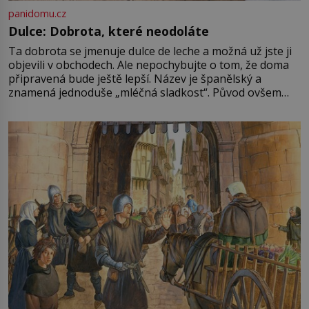
panidomu.cz
Dulce: Dobrota, které neodoláte
Ta dobrota se jmenuje dulce de leche a možná už jste ji
objevili v obchodech. Ale nepochybujte o tom, že doma
připravená bude ještě lepší. Název je španělský a
znamená jednoduše „mléčná sladkost“. Původ ovšem
není úplně jednoznačný, o autorství této receptury se
pře hned několik latinskoamerických zemí a k tomu
Francie, kde se traduje,