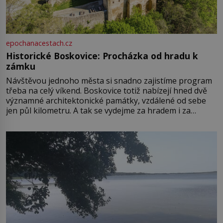
epochanacestach.cz
Historické Boskovice: Procházka od hradu k
zámku
Návštěvou jednoho města si snadno zajistíme program
třeba na celý víkend. Boskovice totiž nabízejí hned dvě
významné architektonické památky, vzdálené od sebe
jen půl kilometru. A tak se vydejme za hradem i za
zámkem do krásné jihomoravské krajiny. Trhová osada
Boskovice na okraji Drahanské vrchoviny vznikla někdy
ve13. století, a už v roce 1313 kronikáři zaznamenali