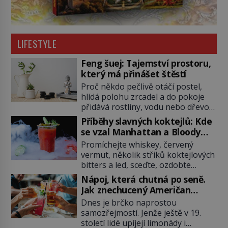
LIFESTYLE
Feng šuej: Tajemství prostoru,
který má přinášet štěstí
Proč někdo pečlivě otáčí postel,
hlídá polohu zrcadel a do pokoje
přidává rostliny, vodu nebo dřevo?
Feng šuej tvrdí, že domov není jen
Příběhy slavných koktejlů: Kde
soubor zdí a nábytku. Je to prostor,
se vzal Manhattan a Bloody
kterým proudí energie čchi a jeho
Mary?
Promíchejte whiskey, červený
uspořádání může ovlivňovat, jak se
vermut, několik střiků koktejlových
v něm člověk cítí. Feng šuej má
bitters a led, sceďte, ozdobte
kořeny ve staré Číně a jeho historie
koktejlovou třešinkou a tadá…
[…]
Nápoj, která chutná po seně.
Manhattan je tu! A pokud to má být
Jak znechucený Američan
skutečně on, dejte si pozor, ať
vymyslel brčko
Dnes je brčko naprostou
místo klasické americké rye
samozřejmostí. Jenže ještě v 19.
whiskey či klidně bourbonu
století lidé upíjejí limonády i
nepoužijete skotskou whisku. Co