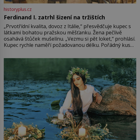
historyplus.cz
Ferdinand I. zatrhl šizení na tržištích
„Prvotřídní kvalita, dovoz z Itálie,“ přesvědčuje kupec s
látkami bohatou pražskou měšťanku. Žena pečlivě
osahává štůček mušelínu. „Vezmu si pět loket,“ prohlásí.
Kupec rychle naměří požadovanou délku. Pořádný kus
mu přitom zůstane za prsty… „Na šaty ho bude málo,
milostpaní. Stačí jenom na sukni,“ zhodnotí švadlena
množství růžového mušelínu. „Ošidili vás, podívejte.“
Vezme do ruky dřevěnou