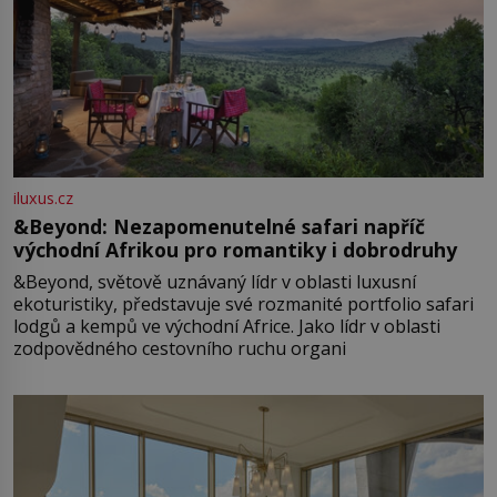
iluxus.cz
&Beyond: Nezapomenutelné safari napříč
východní Afrikou pro romantiky i dobrodruhy
&Beyond, světově uznávaný lídr v oblasti luxusní
ekoturistiky, představuje své rozmanité portfolio safari
lodgů a kempů ve východní Africe. Jako lídr v oblasti
zodpovědného cestovního ruchu organi