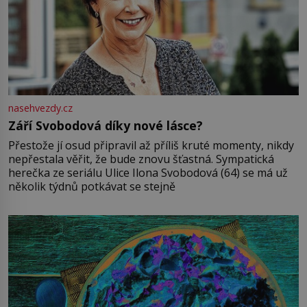
nasehvezdy.cz
Září Svobodová díky nové lásce?
Přestože jí osud připravil až příliš kruté momenty, nikdy
nepřestala věřit, že bude znovu šťastná. Sympatická
herečka ze seriálu Ulice Ilona Svobodová (64) se má už
několik týdnů potkávat se stejně