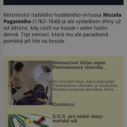
Mistrovství italského hudebného virtuosa
Niccola
Paganiniho
(1782–1840) je ale výsledkem dřiny už
od dětství, kdy cvičil na housle i sedm hodin
denně. Trpí nemocí, která mu ale paradoxně
pomáhá při hře na housle.
Neinvazivní léčba nejen
Parkinsonovy choroby
pomocí ultrazvukové
„helmy“
Ke zmírnění třesu, který doprovází
Parkinsonovu chorobu, je využívána
hluboká mozková stimulace, která
však vyžaduje vysoce invazivní
zákrok. Ultrazvuk zase není vhodný
k dostatečně přesnému zacílení ...
21stoleti.cz
S.O.S. pro slabé vlasy:
mořská sůl