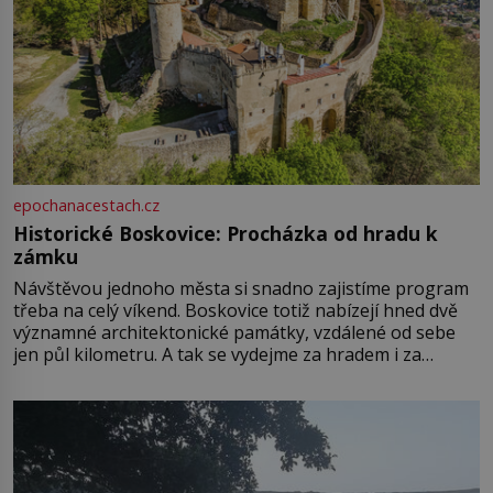
epochanacestach.cz
Historické Boskovice: Procházka od hradu k
zámku
Návštěvou jednoho města si snadno zajistíme program
třeba na celý víkend. Boskovice totiž nabízejí hned dvě
významné architektonické památky, vzdálené od sebe
jen půl kilometru. A tak se vydejme za hradem i za
zámkem do krásné jihomoravské krajiny. Trhová osada
Boskovice na okraji Drahanské vrchoviny vznikla někdy
ve13. století, a už v roce 1313 kronikáři zaznamenali