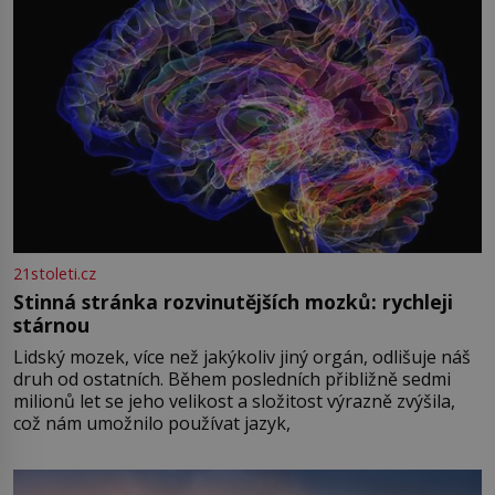
21stoleti.cz
Stinná stránka rozvinutějších mozků: rychleji
stárnou
Lidský mozek, více než jakýkoliv jiný orgán, odlišuje náš
druh od ostatních. Během posledních přibližně sedmi
milionů let se jeho velikost a složitost výrazně zvýšila,
což nám umožnilo používat jazyk,