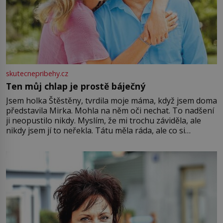
skutecnepribehy.cz
Ten můj chlap je prostě báječný
Jsem holka Štěstěny, tvrdila moje máma, když jsem doma
představila Mirka. Mohla na něm oči nechat. To nadšení
ji neopustilo nikdy. Myslím, že mi trochu záviděla, ale
nikdy jsem jí to neřekla. Tátu měla ráda, ale co si
pamatuji, tak jsme s Mirkem byli zamilovaní mnohem víc.
Jsme spolu moc rádi Tehdy byla jiná doba, když