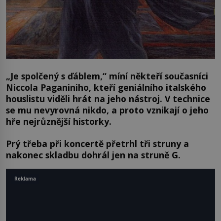
„Je spolčený s ďáblem,“ míní někteří současníci
Niccola Paganiniho, kteří geniálního italského
houslistu viděli hrát na jeho nástroj. V technice
se mu nevyrovná nikdo, a proto vznikají o jeho
hře nejrůznější historky.
Prý třeba při koncertě přetrhl tři struny a
nakonec skladbu dohrál jen na struně G.
Reklama