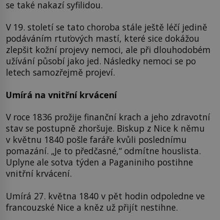
se také nakazí syfilidou.
V 19. století se tato choroba stále ještě léčí jedině
podáváním rtuťových mastí, které sice dokážou
zlepšit kožní projevy nemoci, ale při dlouhodobém
užívání působí jako jed. Následky nemoci se po
letech samozřejmě projeví.
Umírá na vnitřní krvácení
V roce 1836 prožije finanční krach a jeho zdravotní
stav se postupně zhoršuje. Biskup z Nice k němu
v květnu 1840 pošle faráře kvůli poslednímu
pomazání. „Je to předčasné,“ odmítne houslista.
Uplyne ale sotva týden a Paganiniho postihne
vnitřní krvácení.
Umírá 27. května 1840 v pět hodin odpoledne ve
francouzské Nice a kněz už přijít nestihne.