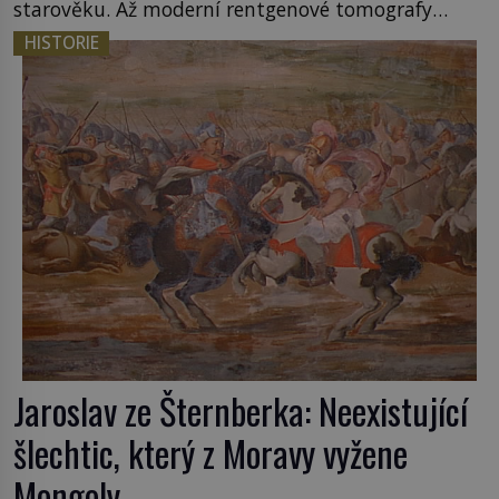
starověku. Až moderní rentgenové tomografy
odhalí desítky ozubených kol ukrytých uvnitř.
HISTORIE
Mechanismus z Antikythéry je dnes považován za
nejstarší známý analogový počítač na světě. Přesto
ani po více než sto letech výzkumu […]
Jaroslav ze Šternberka: Neexistující
šlechtic, který z Moravy vyžene
Mongoly