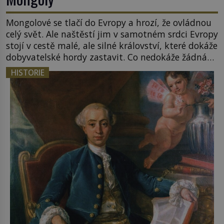
Mongolové se tlačí do Evropy a hrozí, že ovládnou
celý svět. Ale naštěstí jim v samotném srdci Evropy
stojí v cestě malé, ale silné království, které dokáže
dobyvatelské hordy zastavit. Co nedokáže žádná
z asijských říší, co nedokážou Němci – to dokáže
HISTORIE
český král. Nebo že by ne? Mongolové od roku 1223
postupují podél Kaspického a Azovského moře, […]