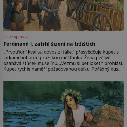
historyplus.cz
Ferdinand I. zatrhl šizení na tržištích
„Prvotřídní kvalita, dovoz z Itálie,“ přesvědčuje kupec s
látkami bohatou pražskou měšťanku. Žena pečlivě
osahává štůček mušelínu. „Vezmu si pět loket,“ prohlásí.
Kupec rychle naměří požadovanou délku. Pořádný kus
mu přitom zůstane za prsty… „Na šaty ho bude málo,
milostpaní. Stačí jenom na sukni,“ zhodnotí švadlena
množství růžového mušelínu. „Ošidili vás, podívejte.“
Vezme do ruky dřevěnou