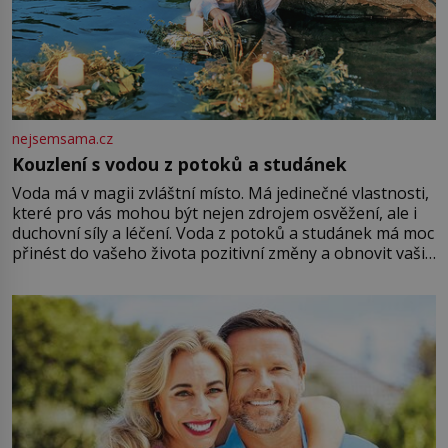
nejsemsama.cz
Kouzlení s vodou z potoků a studánek
Voda má v magii zvláštní místo. Má jedinečné vlastnosti,
které pro vás mohou být nejen zdrojem osvěžení, ale i
duchovní síly a léčení. Voda z potoků a studánek má moc
přinést do vašeho života pozitivní změny a obnovit vaši
energii. Využitím těchto přírodních zdrojů v magii
můžete obohatit své rituály a přinést do svého života
větší harmonii a klid. Je důležité