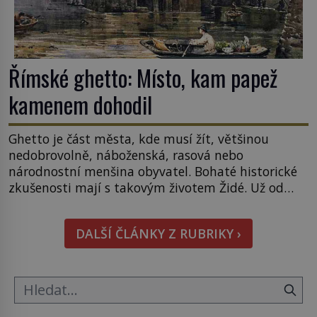
Římské ghetto: Místo, kam papež
kamenem dohodil
Ghetto je část města, kde musí žít, většinou
nedobrovolně, náboženská, rasová nebo
národnostní menšina obyvatel. Bohaté historické
zkušenosti mají s takovým životem Židé. Už od
středověku jsou totiž v každou chvíli nuceni v
nějakém žít. Mezi ty nejslavnější patří i římské
DALŠÍ ČLÁNKY Z RUBRIKY ›
ghetto založené v roce 1555. Pokud jde o vztah
k Židům, nemá se Řím čím chlubit. […]