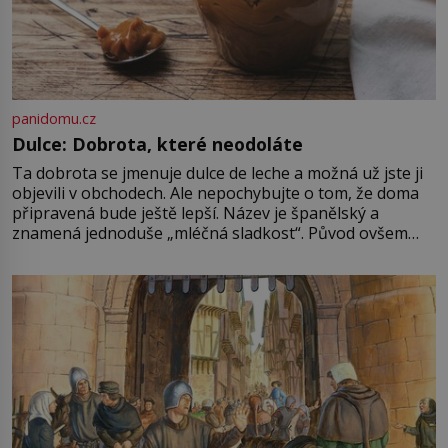
panidomu.cz
Dulce: Dobrota, které neodoláte
Ta dobrota se jmenuje dulce de leche a možná už jste ji
objevili v obchodech. Ale nepochybujte o tom, že doma
připravená bude ještě lepší. Název je španělský a
znamená jednoduše „mléčná sladkost“. Původ ovšem
není úplně jednoznačný, o autorství této receptury se
pře hned několik latinskoamerických zemí a k tomu
Francie, kde se traduje,