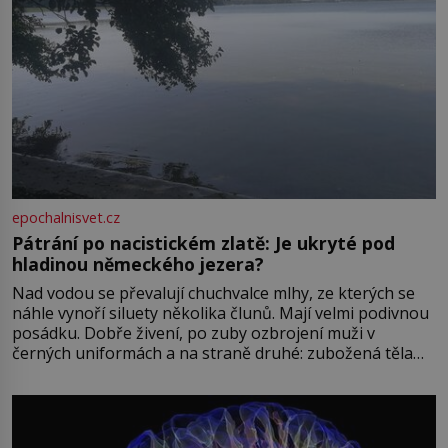
epochalnisvet.cz
Pátrání po nacistickém zlatě: Je ukryté pod
hladinou německého jezera?
Nad vodou se převalují chuchvalce mlhy, ze kterých se
náhle vynoří siluety několika člunů. Mají velmi podivnou
posádku. Dobře živení, po zuby ozbrojení muži v
černých uniformách a na straně druhé: zubožená těla
oblečená v chatrných vězeňských hadrech. Co tato
přízračná scéna znamená? Je jaro roku 1945, druhá
světová válka se chýlí ke konci. Jezero Stolpsee