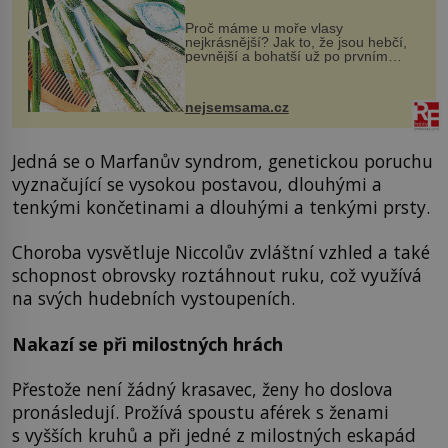
Proč máme u moře vlasy
nejkrásnější? Jak to, že jsou hebčí,
pevnější a bohatší už po prvním
vykoupání? Protože sůl obsažená v
mořské vodě má blahodárný vliv.
Nejen na tělo a pokožku, ale i na
nejsemsama.cz
vlasy. ...
Jedná se o Marfanův syndrom, genetickou poruchu
vyznačující se vysokou postavou, dlouhými a
tenkými končetinami a dlouhými a tenkými prsty.
Choroba vysvětluje Niccolův zvláštní vzhled a také
schopnost obrovsky roztáhnout ruku, což využívá
na svých hudebních vystoupeních.
Nakazí se při milostných hrách
Přestože není žádný krasavec, ženy ho doslova
pronásledují. Prožívá spoustu aférek s ženami
s vyšších kruhů a při jedné z milostných eskapád