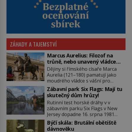
ZÁHADY A TAJEMSTVÍ
Marcus Aurelius: Filozof na
trůně, nebo unavený vládce
závislý na opiu?
Dějiny si římského císaře Marca
Aurelia (121–180) pamatují jako
moudrého vládce s vášní pro
filozofii, byť musíme tuto moudrost
Zábavní park Six Flags: Mají tu
vnímat v kontextu jeho postavení i
skutečný dům hrůzy!
doby, ve které žil. Máme však nyní
Rutinní test horské dráhy v v
rozbít tuto obecně přijímanou
zábavním parku Six Flags v New
pravdu na padrť a prohlásit, že to
Jersey dopadne 16. srpna 1981
byl jen životem unavený a drogou
katastrofou. 20letý technik Scott
ovládaný muž? Marcus Aurelius byl
Býčí skála: Brutální obětiště
Tyler se zřítí na zem! Zranění jsou
zastáncem stoicismu, učení, […]
dávnověku
neslučitelná se životem. „Nepoužil