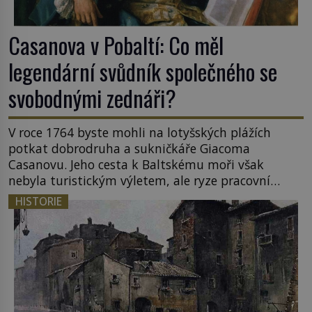
Casanova v Pobaltí: Co měl
legendární svůdník společného se
svobodnými zednáři?
V roce 1764 byste mohli na lotyšských plážích
potkat dobrodruha a sukničkáře Giacoma
Casanovu. Jeho cesta k Baltskému moři však
nebyla turistickým výletem, ale ryze pracovní
cestou se zištnými úmysly. Jaký cíl Casanova
HISTORIE
sledoval, když se například procházel uličkami
lotyšské Rigy? Casanova v Pobaltí kontaktoval
tamní zednářské lóže. Nebyl v této oblasti žádným
nováčkem, protože do zednářské […]