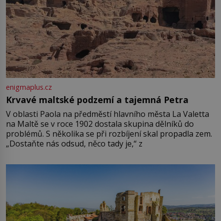
enigmaplus.cz
Krvavé maltské podzemí a tajemná Petra
V oblasti Paola na předměstí hlavního města La Valetta
na Maltě se v roce 1902 dostala skupina dělníků do
problémů. S několika se při rozbíjení skal propadla zem.
„Dostaňte nás odsud, něco tady je,“ z