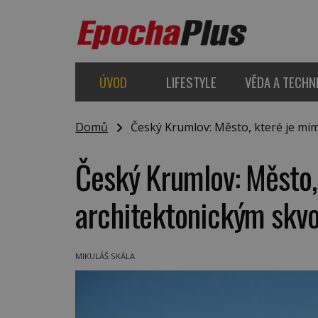
ÚVOD
LIFESTYLE
VĚDA A TECHN
Domů
Český Krumlov: Město, které je mi
Český Krumlov: Město
architektonickým skv
MIKULÁŠ SKÁLA