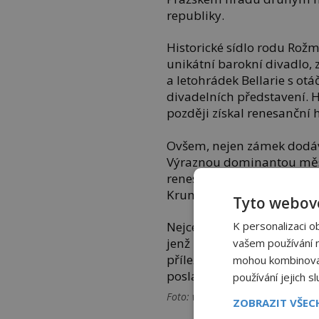
republiky.
Historické sídlo rodu Ro
unikátní barokní divadlo
a letohrádek Bellarie s ot
divadelních představení. 
později získal renesanční 
Ovšem, nejen zámek dodáv
Výraznou dominantou měst
renesanční budova radnice 
Krumlov podtrhuje i čtvrtě
Tyto webové
K personalizaci o
Nejcennějším exponátem mí
jenž byl vyroben z pozlac
vašem používání na
příležitost – císař
Ferdinan
mohou kombinovat 
poslal roku 1638 dary pap
používání jejich s
Foto: wikipedia
ZOBRAZIT VŠE