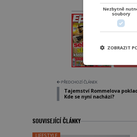
PRÁVĚ V PRODEJI
Nezbytně nutn
soubory
PROLIS
PŘEDPL
ZOBRAZIT P
ELEKTRO
TIŠT
PŘEDCHOZÍ ČLÁNEK
Tajemství Rommelova poklad
Kde se nyní nachází?
SOUVISEJÍCÍ ČLÁNKY
LIFESTYLE