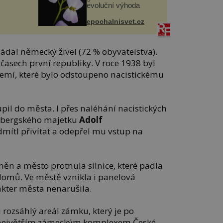
evoluční výhoda
epochalnisvet.cz
ádal německý živel (72 % obyvatelstva).
 časech první republiky. V roce 1938 byl
emí, které bylo odstoupeno nacistickému
pil do města. I přes naléhání nacistických
nbergského majetku
Adolf
dmítl přivítat a odepřel mu vstup na
něn a město protnula silnice, které padla
 domů. Ve městě vznikla i panelová
arakter města nenarušila.
 rozsáhlý areál zámku, který je po
největším zámeckým komplexem České