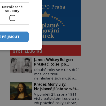
Nezařazené
soubory
E PŘIJMOUT
SVĚT ZLOČINU
James Whitey Bulger:
Práskač, co šel po
práskačích
Dlouhé roky se v USA drží
mezi desítkou
nejhledanějších mužů a
dopracuje to až na číslo
Krádež Mony Lisy:
dvě – hned po Usámovi bin
Nejslavnější obraz světa
Ládinovi (1957–2011). To je
zůstane dva roky
V pondělí 21. srpna 1911
James „Whitey“ Bulger
nezvěstný
visí v pařížském Louvru na
(1929–2018) viněný ze
zdi prázdné háky. Obraz,
spoluúčasti na 19