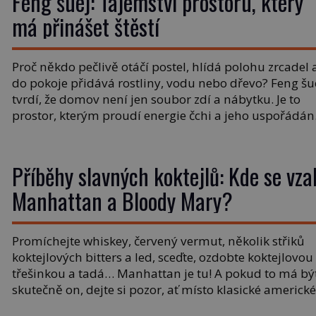
Feng šuej: Tajemství prostoru, který
má přinášet štěstí
Proč někdo pečlivě otáčí postel, hlídá polohu zrcadel 
do pokoje přidává rostliny, vodu nebo dřevo? Feng šu
tvrdí, že domov není jen soubor zdí a nábytku. Je to
prostor, kterým proudí energie čchi a jeho uspořádán
může ovlivňovat, jak se v něm člověk cítí. Feng šuej 
kořeny ve staré Číně a jeho historie […]
Příběhy slavných koktejlů: Kde se vza
Manhattan a Bloody Mary?
Promíchejte whiskey, červený vermut, několik střiků
koktejlových bitters a led, sceďte, ozdobte koktejlovou
třešinkou a tadá… Manhattan je tu! A pokud to má bý
skutečně on, dejte si pozor, ať místo klasické americk
rye whiskey či klidně bourbonu nepoužijete skotskou