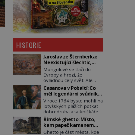
HISTORIE
Jaroslav ze Šternberka:
Neexistující šlechtic,
který z Moravy vyžene
Mongolové se tlačí do
Mongoly
Evropy a hrozí, že
ovládnou celý svět. Ale
naštěstí jim v samotném
Casanova v Pobaltí: Co
srdci Evropy stojí v cestě
měl legendární svůdník
malé, ale silné království,
společného se
V roce 1764 byste mohli na
které dokáže dobyvatelské
svobodnými zednáři?
lotyšských plážích potkat
hordy zastavit. Co
dobrodruha a sukničkáře
nedokáže žádná
Giacoma Casanovu. Jeho
z asijských říší, co
Římské ghetto: Místo,
cesta k Baltskému moři
nedokážou Němci – to
kam papež kamenem
však nebyla turistickým
dokáže český král. Nebo že
dohodil
Ghetto je část města, kde
výletem, ale ryze pracovní
by ne? Mongolové od roku