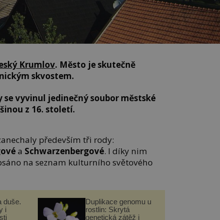
eský Krumlov
. Město je skutečně
nickým skvostem.
 se vyvinul jedinečný soubor městské
inou z 16. století.
zanechaly především tři rody:
gové
a
Schwarzenbergové
. I díky nim
apsáno na seznam kulturního světového
a duše.
Duplikace genomu u
 i
rostlin: Skrytá
ti
genetická zátěž i