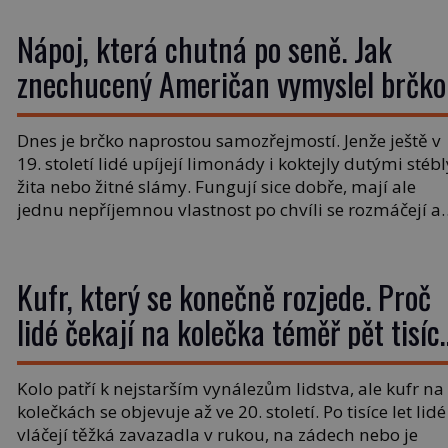
whisku. Co se stane? Inu, koktejl bude stále skvělý, ale
už to nebude Manhattan ale […]
Nápoj, která chutná po seně. Jak
znechucený Američan vymyslel brčko
Dnes je brčko naprostou samozřejmostí. Jenže ještě v
19. století lidé upíjejí limonády i koktejly dutými stébl
žita nebo žitné slámy. Fungují sice dobře, mají ale
jednu nepříjemnou vlastnost po chvíli se rozmáčejí a
nápoji dodávají travnatou příchuť. Právě tahle drobn
nepříjemnost přivede amerického výrobce cigaretový
náustků k nápadu, který změní způsob pití po celém
Kufr, který se konečně rozjede. Proč
[…]
lidé čekají na kolečka téměř pět tisíc
let?
Kolo patří k nejstarším vynálezům lidstva, ale kufr na
kolečkách se objevuje až ve 20. století. Po tisíce let lidé
vláčejí těžká zavazadla v rukou, na zádech nebo je