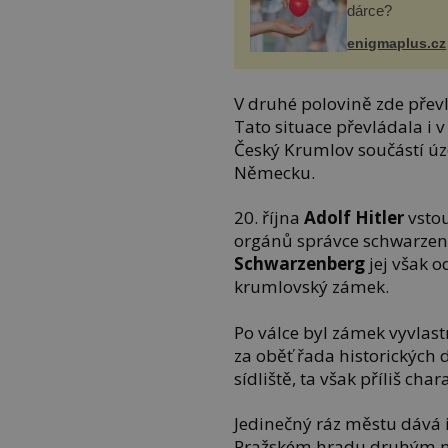
dárce?
enigmaplus.cz
V druhé polovině zde převl
Tato situace převládala i v
Český Krumlov součástí úz
Německu.
20. října
Adolf Hitler
vstou
orgánů správce schwarze
Schwarzenberg
jej však o
krumlovský zámek.
Po válce byl zámek vyvlast
za oběť řada historických
sídliště, ta však příliš ch
Jedinečný ráz městu dává i
Pražském hradu druhým 