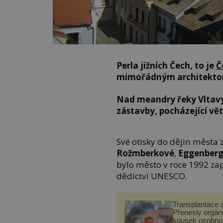
Perla jižních Čech, to je
Č
mimořádným architekto
Nad meandry řeky Vltavy
zástavby, pocházející větš
Své otisky do dějin města 
Rožmberkové
,
Eggenber
bylo město v roce 1992 z
dědictví UNESCO.
Transplantace 
Přenesly orgány
kousek osobnos