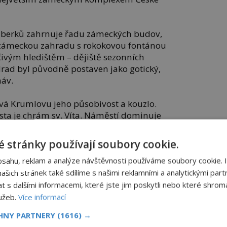
žmberků zahrnuje řadu zámeckých budov,
, zámeckou zahradu s rokokovou fontánou
áčivým hledištěm – dějiště sezonních
Hrad byl původně postaven jako gotický,
háv.
á Krumlovu jeho působivost a kouzlo.
a je chrám sv. Víta. Náměstí dominuje
pocházející z 16. století. Svou malebnost
mi Latrán a Plešivec.
 stránky používají soubory cookie.
bsahu, reklam a analýze návštěvnosti používáme soubory cookie. 
stního zámku je vzácný „zlatý kočár“,
eného ořechového dřeva pro zcela unikátní
šich stránek také sdílíme s našimi reklamními a analytickými partn
d III. Habsburský
(1608 – 1657) v něm
s dalšími informacemi, které jste jim poskytli nebo které shromá
eži
Urbanu VIII.
(1568 – 1644).
lužeb.
Více informací
CHNY PARTNERY
(1616) →