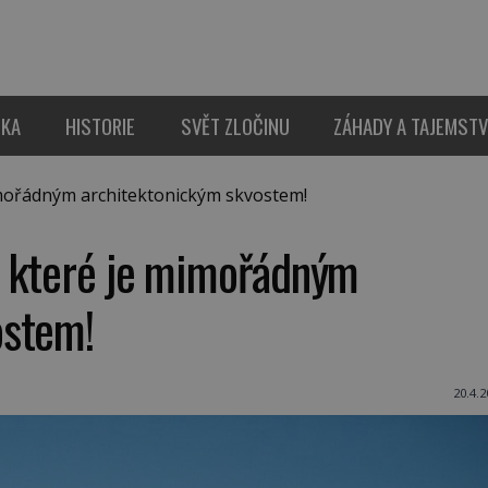
IKA
HISTORIE
SVĚT ZLOČINU
ZÁHADY A TAJEMSTV
mořádným architektonickým skvostem!
, které je mimořádným
ostem!
20.4.2