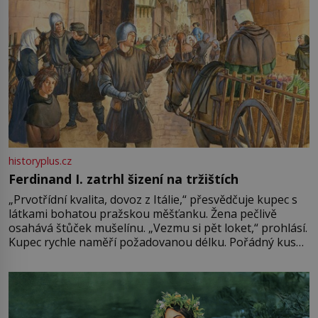
historyplus.cz
Ferdinand I. zatrhl šizení na tržištích
„Prvotřídní kvalita, dovoz z Itálie,“ přesvědčuje kupec s
látkami bohatou pražskou měšťanku. Žena pečlivě
osahává štůček mušelínu. „Vezmu si pět loket,“ prohlásí.
Kupec rychle naměří požadovanou délku. Pořádný kus
mu přitom zůstane za prsty… „Na šaty ho bude málo,
milostpaní. Stačí jenom na sukni,“ zhodnotí švadlena
množství růžového mušelínu. „Ošidili vás, podívejte.“
Vezme do ruky dřevěnou