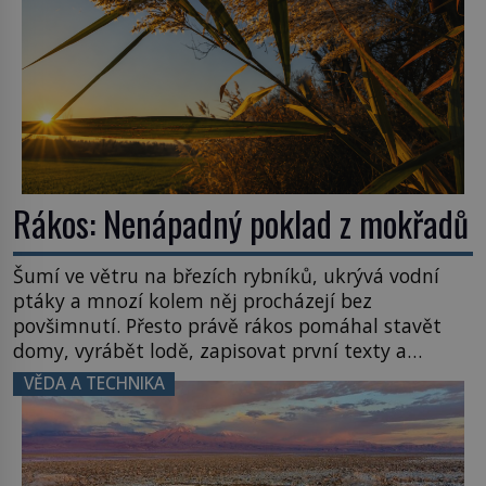
Rákos: Nenápadný poklad z mokřadů
Šumí ve větru na březích rybníků, ukrývá vodní
ptáky a mnozí kolem něj procházejí bez
povšimnutí. Přesto právě rákos pomáhal stavět
domy, vyrábět lodě, zapisovat první texty a
inspiroval řadu pověstí. Tato skromná, ale
VĚDA A TECHNIKA
užitečná rostlina provází člověka už tisíce let.
Většina lidí vnímá rákos jen jako obyčejnou kulisu
letního koupání. Stačí se však podívat […]