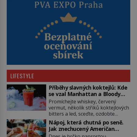
LIFESTYLE
Příběhy slavných koktejlů: Kde
se vzal Manhattan a Bloody
Mary?
Promíchejte whiskey, červený
vermut, několik střiků koktejlových
bitters a led, sceďte, ozdobte
koktejlovou třešinkou a tadá…
Nápoj, která chutná po seně.
Manhattan je tu! A pokud to má být
Jak znechucený Američan
skutečně on, dejte si pozor, ať
vymyslel brčko
Dnes je brčko naprostou