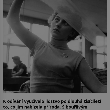
K odívání využívalo lidstvo po dlouhá tisíciletí
to, co jim nabízela příroda. S bouřlivým