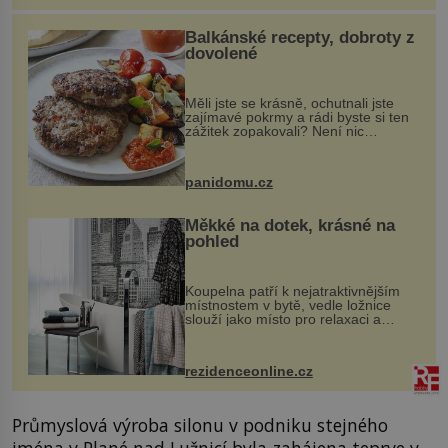
Balkánské recepty, dobroty z
dovolené
Měli jste se krásně, ochutnali jste
zajímavé pokrmy a rádi byste si ten
zážitek zopakovali? Není nic
snazšího. Pljeskavica (10 porcí)
Možná jste ji ochutnali na dovolené v
bývalé Jugoslávii, lze ji vi...
panidomu.cz
Měkké na dotek, krásné na
pohled
Koupelna patří k nejatraktivnějším
místnostem v bytě, vedle ložnice
slouží jako místo pro relaxaci a
odpočinek. Koupelnový textil –
ručníky, osušky a koberečky –
mohou jako mávnutím kouzelného
rezidenceonline.cz
proutku...
Průmyslová výroba silonu v podniku stejného
jména v Plané nad Lužnicí byla zahájena teprve v