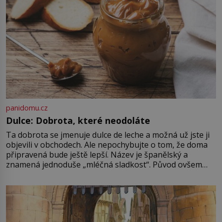
první […]
panidomu.cz
Dulce: Dobrota, které neodoláte
Ta dobrota se jmenuje dulce de leche a možná už jste ji
objevili v obchodech. Ale nepochybujte o tom, že doma
připravená bude ještě lepší. Název je španělský a
znamená jednoduše „mléčná sladkost“. Původ ovšem
není úplně jednoznačný, o autorství této receptury se
pře hned několik latinskoamerických zemí a k tomu
Francie, kde se traduje,