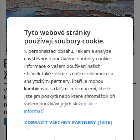
Tyto webové stránky
používají soubory cookie.
K personalizaci obsahu, reklam a analýze
návštěvnosti používáme soubory cookie.
Extrémní podmínky na Zemi: Kde
Informace o vašem používání našich
život přežívá navzdory všemu
stránek také sdílíme s našimi reklamními a
analytickými partnery, kteří je mohou
kombinovat s dalšími informacemi, které
Vroucí voda, mráz hluboko pod bodem mrazu,
jste jim poskytli nebo které shromáždili při
kyseliny, smrtící tlak i pouště, kde celé roky
vašem používání jejich služeb.
Více
nespadne jediná kapka deště. Na první pohled
informací
místa, kde nemůže existovat vůbec nic. Přesto
právě tady vědci objevují organismy, které
VĚDA A TECHNIKA
ZOBRAZIT VŠECHNY PARTNERY
(1616)
posouvají hranice života. Každý nový nález mění
→
naše představy o tom, co všechno dokáže příroda a