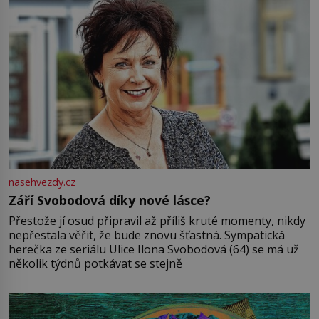
nasehvezdy.cz
Září Svobodová díky nové lásce?
Přestože jí osud připravil až příliš kruté momenty, nikdy
nepřestala věřit, že bude znovu šťastná. Sympatická
herečka ze seriálu Ulice Ilona Svobodová (64) se má už
několik týdnů potkávat se stejně