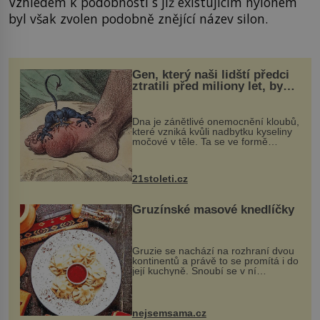
Vzhledem k podobnosti s již existujícím nylonem
byl však zvolen podobně znějící název silon.
Gen, který naši lidští předci
ztratili před miliony let, by
mohl pomoci s léčbou
„nemoci králů“
Dna je zánětlivé onemocnění kloubů,
které vzniká kvůli nadbytku kyseliny
močové v těle. Ta se ve formě
krystalků ukládá v blízkosti kloubů,
nejčastěji přitom postihuje palce na
nohou, a způsobuje bole...
21stoleti.cz
Gruzínské masové knedlíčky
Gruzie se nachází na rozhraní dvou
kontinentů a právě to se promítá i do
její kuchyně. Snoubí se v ní
evropské a asijské chutě a díky tomu
vznikají rozmanité a chuťově bohaté
pokrmy, které rozhodně st...
nejsemsama.cz