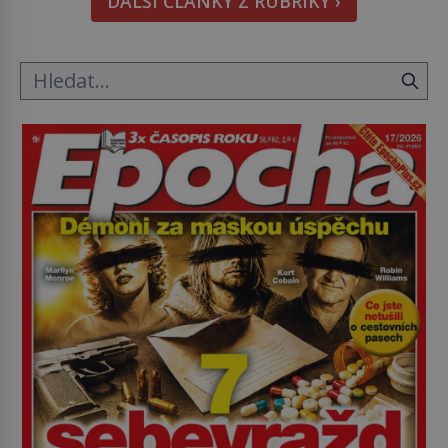
DALŠÍ ČLÁNKY Z RUBRIKY ›
občasný pamlsek. […]