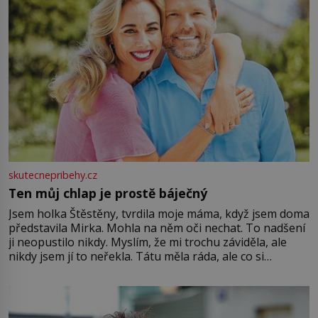
skutecnepribehy.cz
Ten můj chlap je prostě báječný
Jsem holka Štěstěny, tvrdila moje máma, když jsem doma
představila Mirka. Mohla na něm oči nechat. To nadšení
ji neopustilo nikdy. Myslím, že mi trochu záviděla, ale
nikdy jsem jí to neřekla. Tátu měla ráda, ale co si
pamatuji, tak jsme s Mirkem byli zamilovaní mnohem víc.
Jsme spolu moc rádi Tehdy byla jiná doba, když