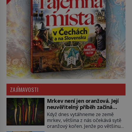
ZAJÍMAVOSTI
Mrkev není jen oranžová. Její
neuvěřitelný příběh začíná
fialovou barvou
Když dnes vytáhneme ze země
mrkev, většina z nás očekává sytě
oranžový kořen. Jenže po většinu
své historie je mrkev všechno