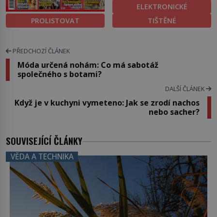
ELEKTRONICKÉ
PROLISTOVAT
TIŠTĚNÉ
PŘEDCHOZÍ ČLÁNEK
Móda určená nohám: Co má sabotáž
společného s botami?
DALŠÍ ČLÁNEK
Když je v kuchyni vymeteno: Jak se zrodí nachos
nebo sacher?
SOUVISEJÍCÍ ČLÁNKY
VĚDA A TECHNIKA