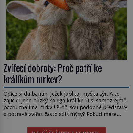
Průzkumu temné energie […]
Zvířecí dobroty: Proč patří ke
králíkům mrkev?
Opice si dá banán, ježek jablko, myška sýr. A co
zajíc či jeho blízký kolega králík? Ti si samozřejmě
pochutnají na mrkvi! Proč jsou podobné představy
o potravě zvířat často spíš mýty? Pokud máte
doma králíka, mrkev mu dát můžete. A nejspíš mu
i bude chutnat, ovšem měl by ji mít jen jako