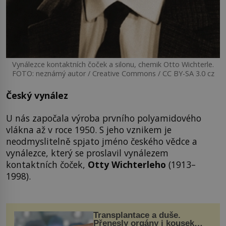
Vynálezce kontaktních čoček a silonu, chemik Otto Wichterle.
FOTO: neznámý autor / Creative Commons / CC BY-SA 3.0 cz
Český vynález
U nás započala výroba prvního polyamidového
vlákna až v roce 1950. S jeho vznikem je
neodmyslitelně spjato jméno českého vědce a
vynálezce, který se proslavil vynálezem
kontaktních čoček,
Otty Wichterleho
(1913–
1998).
Transplantace a duše.
Přenesly orgány i kousek