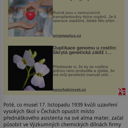
osobnosti dárce?
Ročně jsou v nemocnicích
transplantovány tisíce orgánů. Je-li
operace úspěšná, lidské tělo přijme
darovaný orgán za své a pacient
může vést plnohodnotný život. Ale co
když při transplantaci nepřijímám...
enigmaplus.cz
Duplikace genomu u rostlin:
Skrytá genetická zátěž i
evoluční výhoda
Představte si, že by se rostlina
jednou ráno probudila a zjistila, že
má svůj genetický manuál celý
dvakrát. Přesně to se občas v
přírodě stane – a podle nového
výzkumu to může být pro druhy
epochalnisvet.cz
vstupenka...
Poté, co musel 17. listopadu 1939 kvůli uzavření
vysokých škol v Čechách opustit místo
přednáškového asistenta na své alma mater, začal
působit ve Výzkumných chemických dílnách firmy