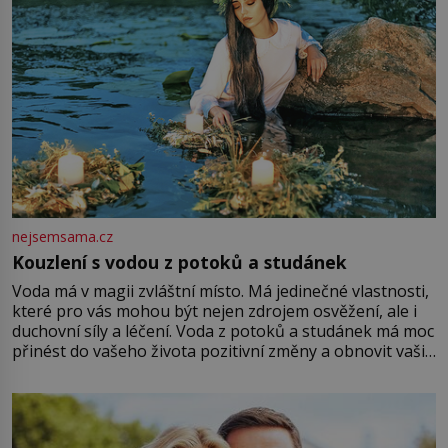
nejsemsama.cz
Kouzlení s vodou z potoků a studánek
Voda má v magii zvláštní místo. Má jedinečné vlastnosti,
které pro vás mohou být nejen zdrojem osvěžení, ale i
duchovní síly a léčení. Voda z potoků a studánek má moc
přinést do vašeho života pozitivní změny a obnovit vaši
energii. Využitím těchto přírodních zdrojů v magii
můžete obohatit své rituály a přinést do svého života
větší harmonii a klid. Je důležité