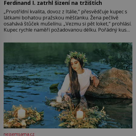
Ferdinand I. zatrhl šizení na tržištích
„Prvotřídní kvalita, dovoz z Itálie,“ přesvědčuje kupec s
látkami bohatou pražskou měšťanku. Žena pečlivě
osahává štůček mušelínu. „Vezmu si pět loket,“ prohlásí.
Kupec rychle naměří požadovanou délku. Pořádný kus
mu přitom zůstane za prsty… „Na šaty ho bude málo,
milostpaní. Stačí jenom na sukni,“ zhodnotí švadlena
množství růžového mušelínu. „Ošidili vás, podívejte.“
Vezme do ruky dřevěnou
nejsemsama.cz