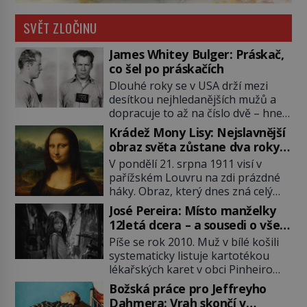
SVĚT ZLOČINU
James Whitey Bulger: Práskač,
co šel po práskačích
Dlouhé roky se v USA drží mezi
desítkou nejhledanějších mužů a
dopracuje to až na číslo dvě – hned
po Usámovi bin Ládinovi (1957–
Krádež Mony Lisy: Nejslavnější
2011). To je James „Whitey“ Bulger
obraz světa zůstane dva roky
(1929–2018) viněný ze spoluúčasti
nezvěstný
V pondělí 21. srpna 1911 visí v
na 19 vraždách, vydírání a lichvy. A
pařížském Louvru na zdi prázdné
samozřejmě, krom toho je ještě
háky. Obraz, který dnes zná celý
drogový dealer, který neváhá
svět, je pryč. Zpočátku si nikdo
odstranit z cesty všechny práskače,
José Pereira: Místo manželky
nemyslí, že jde o krádež.
zatímco […]
12letá dcera – a sousedi o všem
Zaměstnanci jsou přesvědčeni, že
vědí!
Píše se rok 2010. Muž v bílé košili
Mona Lisa je jen v restaurátorské
systematicky listuje kartotékou
dílně nebo u fotografa. Když se
lékařských karet v obci Pinheiro
ukáže pravda, propukne jeden z
ležící asi 20 kilometrů od farmy s
největších honů na zloděje v […]
Božská práce pro Jeffreyho
podivínským majitelem. Něco tu
Dahmera: Vrah skončí v