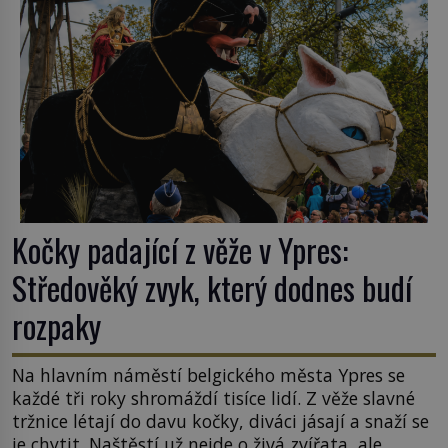
Kočky padající z věže v Ypres:
Středověký zvyk, který dodnes budí
rozpaky
Na hlavním náměstí belgického města Ypres se
každé tři roky shromáždí tisíce lidí. Z věže slavné
tržnice létají do davu kočky, diváci jásají a snaží se
je chytit. Naštěstí už nejde o živá zvířata, ale