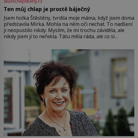
skutecnepribehy.cz
Ten můj chlap je prostě báječný
Jsem holka Štěstěny, tvrdila moje máma, když jsem doma
představila Mirka. Mohla na něm oči nechat. To nadšení
ji neopustilo nikdy. Myslím, že mi trochu záviděla, ale
nikdy jsem jí to neřekla. Tátu měla ráda, ale co si
pamatuji, tak jsme s Mirkem byli zamilovaní mnohem víc.
Jsme spolu moc rádi Tehdy byla jiná doba, když