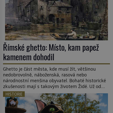
nováčkem, protože do zednářské […]
Římské ghetto: Místo, kam papež
kamenem dohodil
Ghetto je část města, kde musí žít, většinou
nedobrovolně, náboženská, rasová nebo
národnostní menšina obyvatel. Bohaté historické
zkušenosti mají s takovým životem Židé. Už od
středověku jsou totiž v každou chvíli nuceni v
HISTORIE
nějakém žít. Mezi ty nejslavnější patří i římské
ghetto založené v roce 1555. Pokud jde o vztah
k Židům, nemá se Řím čím chlubit. […]