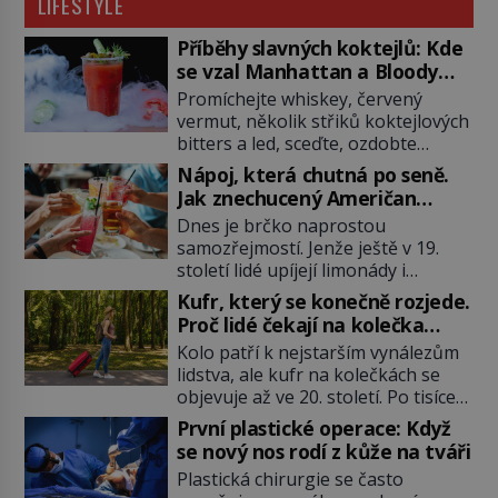
LIFESTYLE
Příběhy slavných koktejlů: Kde
se vzal Manhattan a Bloody
Mary?
Promíchejte whiskey, červený
vermut, několik střiků koktejlových
bitters a led, sceďte, ozdobte
koktejlovou třešinkou a tadá…
Nápoj, která chutná po seně.
Manhattan je tu! A pokud to má být
Jak znechucený Američan
skutečně on, dejte si pozor, ať
vymyslel brčko
Dnes je brčko naprostou
místo klasické americké rye
samozřejmostí. Jenže ještě v 19.
whiskey či klidně bourbonu
století lidé upíjejí limonády i
nepoužijete skotskou whisku. Co
koktejly dutými stébly žita nebo
se stane? Inu, koktejl bude stále
Kufr, který se konečně rozjede.
žitné slámy. Fungují sice dobře,
skvělý, ale už to nebude
Proč lidé čekají na kolečka
mají ale jednu nepříjemnou
Manhattan ale […]
téměř pět tisíc let?
Kolo patří k nejstarším vynálezům
vlastnost po chvíli se rozmáčejí a
lidstva, ale kufr na kolečkách se
nápoji dodávají travnatou příchuť.
objevuje až ve 20. století. Po tisíce
Právě tahle drobná nepříjemnost
let lidé vláčejí těžká zavazadla v
přivede amerického výrobce
První plastické operace: Když
rukou, na zádech nebo je nakládají
cigaretových náustků k nápadu,
se nový nos rodí z kůže na tváři
na povozy. Stačí přitom jediný
který změní způsob pití po celém
Plastická chirurgie se často
nápad, připevnit ke kufru kolečka.
[…]