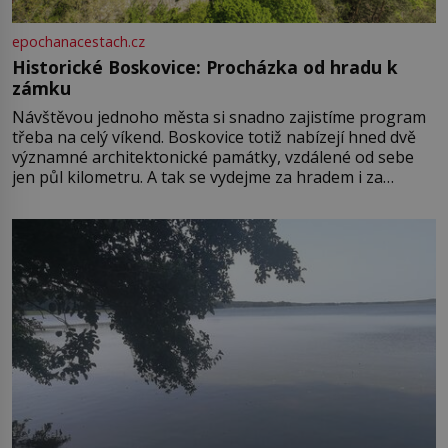
epochanacestach.cz
Historické Boskovice: Procházka od hradu k
zámku
Návštěvou jednoho města si snadno zajistíme program
třeba na celý víkend. Boskovice totiž nabízejí hned dvě
významné architektonické památky, vzdálené od sebe
jen půl kilometru. A tak se vydejme za hradem i za
zámkem do krásné jihomoravské krajiny. Trhová osada
Boskovice na okraji Drahanské vrchoviny vznikla někdy
ve13. století, a už v roce 1313 kronikáři zaznamenali