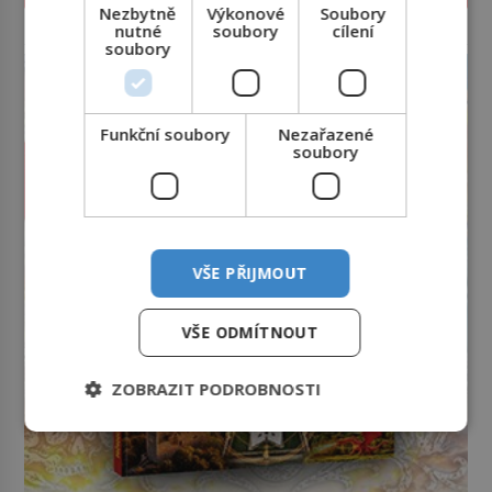
Nezbytně
Výkonové
Soubory
nutné
soubory
cílení
reklama
soubory
Funkční soubory
Nezařazené
soubory
VŠE PŘIJMOUT
VŠE ODMÍTNOUT
ZOBRAZIT PODROBNOSTI