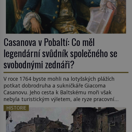
Casanova v Pobaltí: Co měl
legendární svůdník společného se
svobodnými zednáři?
V roce 1764 byste mohli na lotyšských plážích
potkat dobrodruha a sukničkáře Giacoma
Casanovu. Jeho cesta k Baltskému moři však
nebyla turistickým výletem, ale ryze pracovní
cestou se zištnými úmysly. Jaký cíl Casanova
HISTORIE
sledoval, když se například procházel uličkami
lotyšské Rigy? Casanova v Pobaltí kontaktoval
tamní zednářské lóže. Nebyl v této oblasti žádným