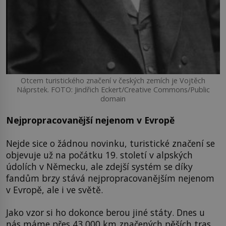
Otcem turistického značení v českých zemích je Vojtěch
Náprstek. FOTO: Jindřich Eckert/Creative Commons/Public
domain
Nejpropracovanější nejenom v Evropě
Nejde sice o žádnou novinku, turistické značení se
objevuje už na počátku 19. století v alpských
údolích v Německu, ale zdejší systém se díky
fandům brzy stává nejpropracovanějším nejenom
v Evropě, ale i ve světě.
Jako vzor si ho dokonce berou jiné státy. Dnes u
nás máme přes 43 000 km značených pěších tras.