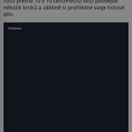
totiž přesně 10 x 10 centimetrů! Muž poodejde
několik kroků a zálibně si prohlédne svoje hotové
dílo.
Reklama