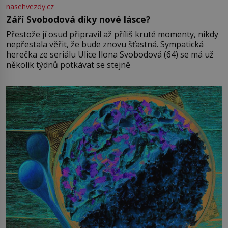
nasehvezdy.cz
Září Svobodová díky nové lásce?
Přestože jí osud připravil až příliš kruté momenty, nikdy
nepřestala věřit, že bude znovu šťastná. Sympatická
herečka ze seriálu Ulice Ilona Svobodová (64) se má už
několik týdnů potkávat se stejně