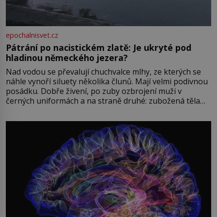
epochalnisvet.cz
Pátrání po nacistickém zlatě: Je ukryté pod
hladinou německého jezera?
Nad vodou se převalují chuchvalce mlhy, ze kterých se
náhle vynoří siluety několika člunů. Mají velmi podivnou
posádku. Dobře živení, po zuby ozbrojení muži v
černých uniformách a na straně druhé: zubožená těla
oblečená v chatrných vězeňských hadrech. Co tato
přízračná scéna znamená? Je jaro roku 1945, druhá
světová válka se chýlí ke konci. Jezero Stolpsee