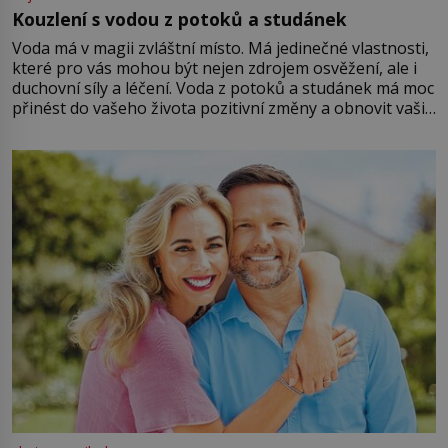
Kouzlení s vodou z potoků a studánek
Voda má v magii zvláštní místo. Má jedinečné vlastnosti,
které pro vás mohou být nejen zdrojem osvěžení, ale i
duchovní síly a léčení. Voda z potoků a studánek má moc
přinést do vašeho života pozitivní změny a obnovit vaši
energii. Využitím těchto přírodních zdrojů v magii
můžete obohatit své rituály a přinést do svého života
větší harmonii a klid. Je důležité