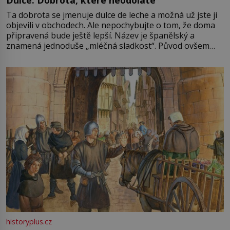
Ta dobrota se jmenuje dulce de leche a možná už jste ji
objevili v obchodech. Ale nepochybujte o tom, že doma
připravená bude ještě lepší. Název je španělský a
znamená jednoduše „mléčná sladkost“. Původ ovšem
není úplně jednoznačný, o autorství této receptury se
pře hned několik latinskoamerických zemí a k tomu
Francie, kde se traduje,
historyplus.cz