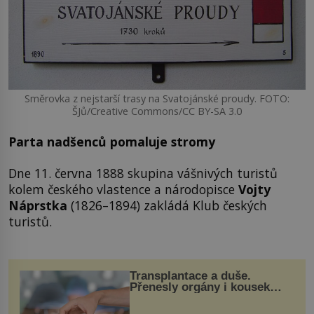
Směrovka z nejstarší trasy na Svatojánské proudy. FOTO:
ŠJů/Creative Commons/CC BY-SA 3.0
Parta nadšenců pomaluje stromy
Dne 11. června 1888 skupina vášnivých turistů
kolem českého vlastence a národopisce
Vojty
Náprstka
(1826–1894) zakládá Klub českých
turistů.
Transplantace a duše.
Přenesly orgány i kousek
osobnosti dárce?