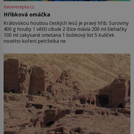
tisicereceptu.cz
Hříbková omáčka
Královskou houbou českých lesů je pravý hřib. Suroviny
400 g houby 1 větší cibule 2 lžíce másla 200 ml šlehačky
100 ml zakysané smetana 1 bobkový list 5 kuliček
nového koření petrželka ne