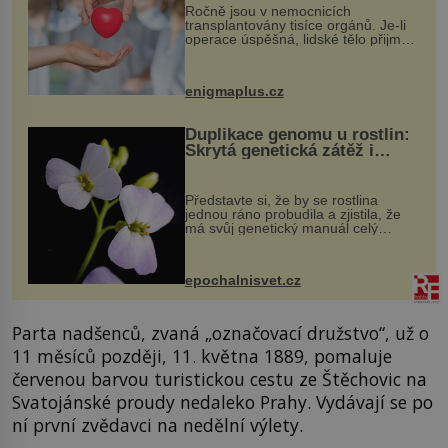
Ročně jsou v nemocnicích
transplantovány tisíce orgánů. Je-li
operace úspěšná, lidské tělo přijme
darovaný orgán za své a pacient
může vést plnohodnotný život. Ale co
když při transplantaci nepřijímám...
enigmaplus.cz
Duplikace genomu u rostlin:
Skrytá genetická zátěž i
evoluční výhoda
Představte si, že by se rostlina
jednou ráno probudila a zjistila, že
má svůj genetický manuál celý
dvakrát. Přesně to se občas v
přírodě stane – a podle nového
výzkumu to může být pro druhy
epochalnisvet.cz
vstupenka...
Parta nadšenců, zvaná „označovací družstvo“, už o
11 měsíců později, 11. května 1889, pomaluje
červenou barvou turistickou cestu ze Štěchovic na
Svatojánské proudy nedaleko Prahy. Vydávají se po
ní první zvědavci na nedělní výlety.