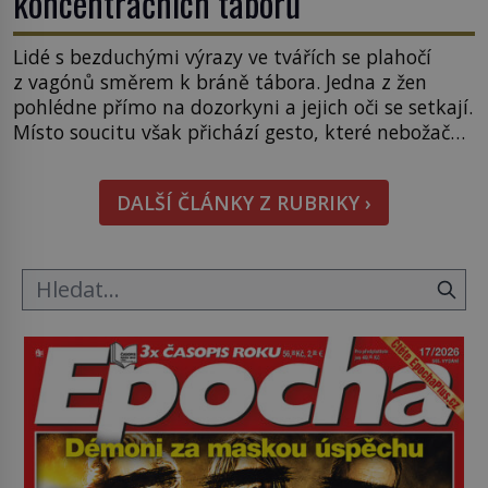
koncentračních táborů
Lidé s bezduchými výrazy ve tvářích se plahočí
z vagónů směrem k bráně tábora. Jedna z žen
pohlédne přímo na dozorkyni a jejich oči se setkají.
Místo soucitu však přichází gesto, které nebožačku
posílá rovnou do plynové komory. Jména jako
Rudolf Höss (1901–1947), Josef Mengele (1911–
DALŠÍ ČLÁNKY Z RUBRIKY ›
1979) či Heinrich Himmler (1900–1945) zná každý,
o koho se historie jen otřela. Jenže […]