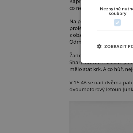
Kapitán
Rudolph Sharp
do
co nejvíce Britů a neohlíž
Nezbytně nutn
soubory
Na palubě se tlačilo více
prolétly německé bombardé
z obavy, že se nepřítel vrá
Odmítl ale vyrazit na širé 
ZOBRAZIT P
Žádná bitevní loď jej toti
Sharp odmítl riskovat. Jen
mělo stát krk. A co hůř, ne
V 15.48 se nad dvěma pal
dvoumotorový letoun Junker