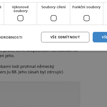
stal od britské vlády rozkaz, aby „naložil
el se při tom na mezinárodní zákony“.
é
Výkonové
Soubory cílení
Funkční soubory
soubory
 než 6000 mužů, když nebezpečně blízko
ry a zničily nedalekou loď. Kapitán
tí, zastavil přísun uprchlíků na palubu.
moře.
ODROBNOSTI
VŠE ODMÍTNOUT
VŠ
ž nechránila před smrtícími ponorkami.
že právě tohle bezpečností rozhodnutí ho
jen jeho.
ubami lodi prohnal německý
s Ju 88. Jeho zásah byl zdrcující.