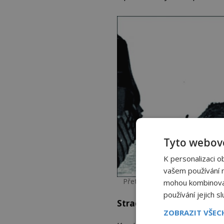
Tyto webové
K personalizaci o
vašem používání na
Přetížení plavidla způsobí obr
mohou kombinovat 
používání jejich s
Strach z ponorek zabíjí
ZOBRAZIT VŠE