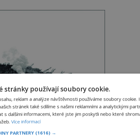
 stránky používají soubory cookie.
bsahu, reklam a analýze návštěvnosti používáme soubory cookie. 
šich stránek také sdílíme s našimi reklamními a analytickými partn
ovskou zkázu, hlavní vinu však nese německý útok.
s dalšími informacemi, které jste jim poskytli nebo které shromá
lužeb.
Více informací
CHNY PARTNERY
(1616) →