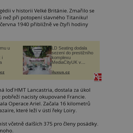
édii v historii Velké Británie. Zmařilo se
tů než při potopení slavného Titaniku!
 června 1940 přibližně ve čtyři hodiny
omu u
LD Seating dodala
sezení do prestižního
 i
komplexu
a
MediaCityUK v
Salfordu
.cz
iluxus.cz
 loď HMT Lancastria, dostala za úkol
y z pobřeží nacisty okupované Francie.
la Operace Ariel. Začala 16 kilometrů
ire, které leží v ústí řeky Loiry.
míst včetně dalších 375 pro členy posádky.
mnoho.