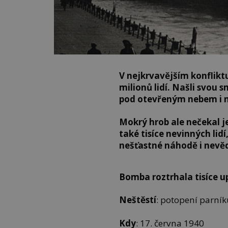
V nejkrvavějším konfliktu 
milionů lidí. Našli svou 
pod otevřeným nebem i 
Mokrý hrob ale nečekal je
také tisíce nevinných lidí,
nešťastné náhodě i nevě
Bomba roztrhala tisíce u
Neštěstí
: potopení parní
Kdy
: 17. června 1940