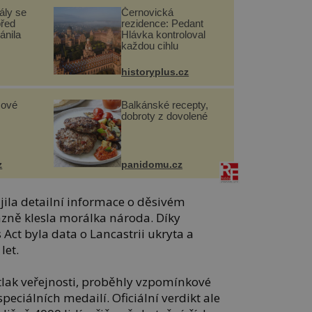
ály se
Černovická
před
rezidence: Pedant
ánila
Hlávka kontroloval
každou cihlu
historyplus.cz
sové
Balkánské recepty,
dobroty z dovolené
z
panidomu.cz
jila detailní informace o děsivém
razně klesla morálka národa. Díky
 Act byla data o Lancastrii ukryta a
let.
tlak veřejnosti, proběhly vzpomínkové
eciálních medailí. Oficiální verdikt ale