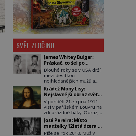
SVĚT ZLOČINU
James Whitey Bulger:
Práskač, co šel po
práskačích
Dlouhé roky se v USA drží
mezi desítkou
nejhledanějších mužů a
dopracuje to až na číslo
Krádež Mony Lisy:
dvě – hned po Usámovi bin
Nejslavnější obraz světa
Ládinovi (1957–2011). To je
zůstane dva roky
V pondělí 21. srpna 1911
James „Whitey“ Bulger
nezvěstný
visí v pařížském Louvru na
(1929–2018) viněný ze
zdi prázdné háky. Obraz,
spoluúčasti na 19
který dnes zná celý svět, je
vraždách, vydírání a lichvy.
José Pereira: Místo
pryč. Zpočátku si nikdo
A samozřejmě, krom toho
manželky 12letá dcera –
nemyslí, že jde o krádež.
je ještě drogový dealer,
a sousedi o všem vědí!
Píše se rok 2010. Muž v
Zaměstnanci jsou
který neváhá odstranit z