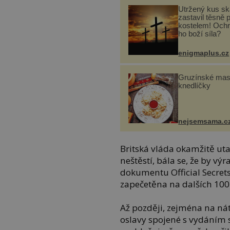
Utržený kus sk
zastavil těsně 
kostelem! Ochr
ho boží síla?
enigmaplus.cz
Gruzínské ma
knedlíčky
nejsemsama.c
Britská vláda okamžitě uta
neštěstí, bála se, že by vý
dokumentu Official Secrets
zapečetěna na dalších 100 
Až později, zejména na ná
oslavy spojené s vydáním sp