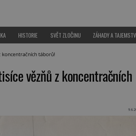
IKA
HISTORIE
SVĚT ZLOČINU
ZÁHADY A TAJEMSTV
z koncentračních táborů!
 tisíce vězňů z koncentračních
9.6.