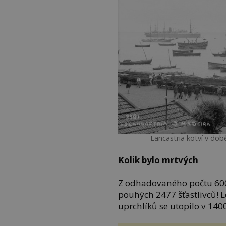
Lancastria kotví v dob
Kolik bylo mrtvých
Z odhadovaného počtu 6000
pouhých 2477 šťastlivců!
uprchlíků se utopilo v 1400