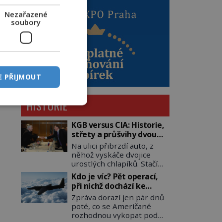
Nezařazené
soubory
E PŘIJMOUT
HISTORIE
KGB versus CIA: Historie,
střety a průšvihy dvou
nejznámějších tajných
Na ulici přibrzdí auto, z
služeb historie
něhož vyskáče dvojice
urostlých chlapíků. Stačí
pár vteřin a už agresivně
Kdo je víc? Pět operací,
buší na dveře. O další
při nichž dochází ke
okamžik později vlečou
střetu obou tajných
Zpráva dorazí jen pár dnů
nebožáka do auta, a pak už
služeb
poté, co se Američané
ho nikdy nikdo nespatří.
rozhodnou vykopat pod
Dostal se totiž do rukou