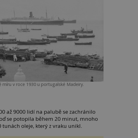
ě míru v roce 1930 u portugalské Madeiry.
 až 9000 lidí na palubě se zachránilo
 Loď se potopila během 20 minut, mnoho
 tunách oleje, který z vraku unikl.