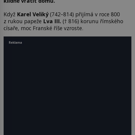
klidně vrátit domů.
Když
Karel Veliký
(742–814) přijímá v roce 800
z rukou papeže
Lva III.
(† 816) korunu římského
císaře, moc Franské říše vzroste.
Reklama