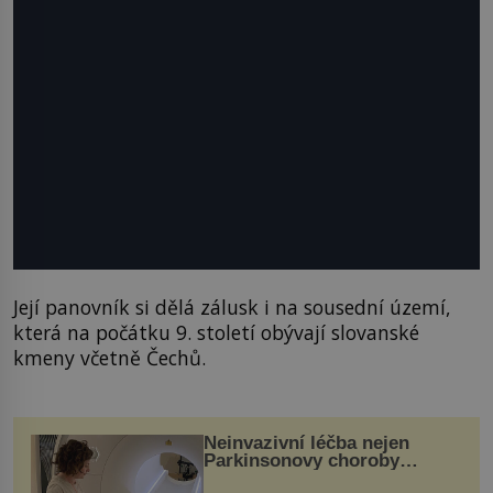
Její panovník si dělá zálusk i na sousední území,
která na počátku 9. století obývají slovanské
kmeny včetně Čechů.
Neinvazivní léčba nejen
Parkinsonovy choroby
pomocí ultrazvukové