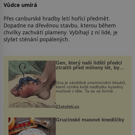
Vůdce umírá
Přes canburské hradby letí hořící předmět.
Dopadne na dřevěnou stavbu, kterou během
chvilky zachvátí plameny. Vybíhají z ní lidé, je
slyšet sténání popálených.
Gen, který naši lidští předci
ztratili před miliony let, by
mohl pomoci s léčbou
„nemoci králů“
Dna je zánětlivé onemocnění kloubů,
které vzniká kvůli nadbytku kyseliny
močové v těle. Ta se ve formě
krystalků ukládá v blízkosti kloubů,
nejčastěji přitom postihuje palce na
nohou, a způsobuje bole...
21stoleti.cz
Gruzínské masové knedlíčky