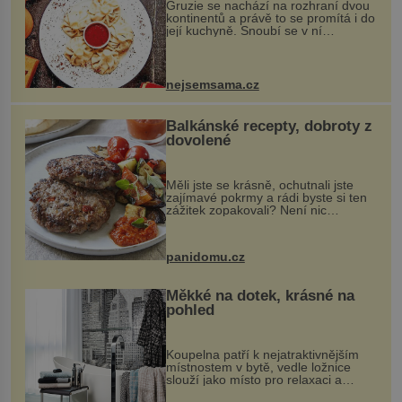
Gruzie se nachází na rozhraní dvou
kontinentů a právě to se promítá i do
její kuchyně. Snoubí se v ní
evropské a asijské chutě a díky tomu
vznikají rozmanité a chuťově bohaté
pokrmy, které rozhodně st...
nejsemsama.cz
Balkánské recepty, dobroty z
dovolené
Měli jste se krásně, ochutnali jste
zajímavé pokrmy a rádi byste si ten
zážitek zopakovali? Není nic
snazšího. Pljeskavica (10 porcí)
Možná jste ji ochutnali na dovolené v
bývalé Jugoslávii, lze ji vi...
panidomu.cz
Měkké na dotek, krásné na
pohled
Koupelna patří k nejatraktivnějším
místnostem v bytě, vedle ložnice
slouží jako místo pro relaxaci a
odpočinek. Koupelnový textil –