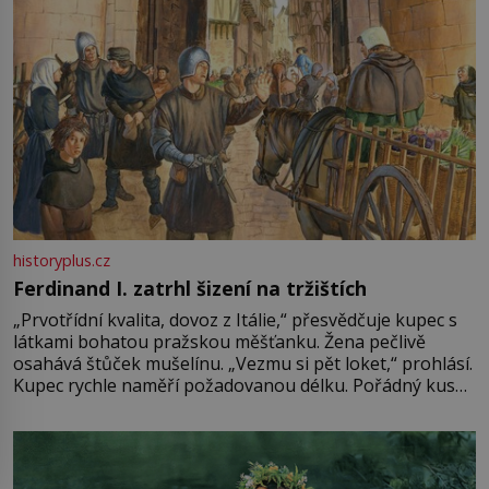
historyplus.cz
Ferdinand I. zatrhl šizení na tržištích
„Prvotřídní kvalita, dovoz z Itálie,“ přesvědčuje kupec s
látkami bohatou pražskou měšťanku. Žena pečlivě
osahává štůček mušelínu. „Vezmu si pět loket,“ prohlásí.
Kupec rychle naměří požadovanou délku. Pořádný kus
mu přitom zůstane za prsty… „Na šaty ho bude málo,
milostpaní. Stačí jenom na sukni,“ zhodnotí švadlena
množství růžového mušelínu. „Ošidili vás, podívejte.“
Vezme do ruky dřevěnou