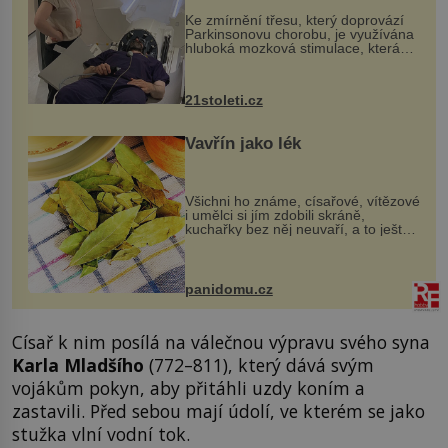
„helmy“
Ke zmírnění třesu, který doprovází
Parkinsonovu chorobu, je využívána
hluboká mozková stimulace, která
však vyžaduje vysoce invazivní
zákrok. Ultrazvuk zase není vhodný
k dostatečně přesnému zacílení ...
21stoleti.cz
Vavřín jako lék
Všichni ho známe, císařové, vítězové
i umělci si jím zdobili skráně,
kuchařky bez něj neuvaří, a to ještě
nevíte, že bobkový list může výrazně
zmírnit některé naše neduhy.
Obsahuje v malém množství ně...
panidomu.cz
Císař k nim posílá na válečnou výpravu svého syna
Karla Mladšího
(772–811), který dává svým
vojákům pokyn, aby přitáhli uzdy koním a
zastavili. Před sebou mají údolí, ve kterém se jako
stužka vlní vodní tok.