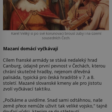
Karel Veliký si po své korunovaci brousí zuby i na území
sousedních Čech.
Mazaní domácí vyčkávají
Cílem franské armády se stává nedaleký hrad
Canburg, údajně první pevnost v Čechách, kterou
chrání skutečné hradby, nejenom dřevěná
palisáda, typická pro česká hradiště v 7. a 8.
století. Mazané slovanské kmeny ale pro jistotu
zvolí vyčkávací taktiku.
„Počkáme a uvidíme. Snad sami odtáhnou, naše
země přece nemůže uživit tak veliké vojsko,“ tajně
doufají vůdci, kterým se do střetnutí