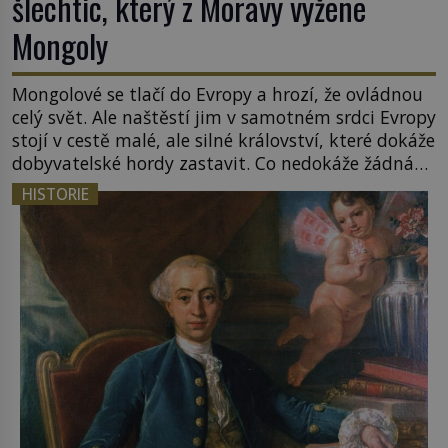
šlechtic, který z Moravy vyžene
Mongoly
Mongolové se tlačí do Evropy a hrozí, že ovládnou
celý svět. Ale naštěstí jim v samotném srdci Evropy
stojí v cestě malé, ale silné království, které dokáže
dobyvatelské hordy zastavit. Co nedokáže žádná
z asijských říší, co nedokážou Němci – to dokáže
HISTORIE
český král. Nebo že by ne? Mongolové od roku 1223
postupují podél Kaspického a Azovského moře, […]