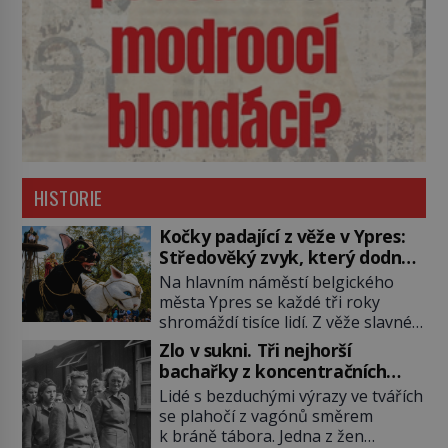
HISTORIE
Kočky padající z věže v Ypres:
Středověký zvyk, který dodnes
budí rozpaky
Na hlavním náměstí belgického
města Ypres se každé tři roky
shromáždí tisíce lidí. Z věže slavné
tržnice létají do davu kočky, diváci
Zlo v sukni. Tři nejhorší
jásají a snaží se je chytit. Naštěstí
bachařky z koncentračních
už nejde o živá zvířata, ale jenom o
táborů
Lidé s bezduchými výrazy ve tvářích
plyšové suvenýry. Kdysi to ale bylo
se plahočí z vagónů směrem
jinak. Tato veselá podívaná
k bráně tábora. Jedna z žen
připomíná jeden z nejpodivnějších