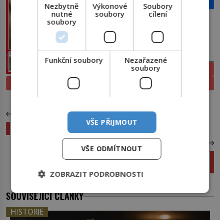
Email
Nezbytně
Výkonové
Soubory
nutné
soubory
cílení
soubory
PŘEDPLATNÉ
Funkční soubory
Nezařazené
soubory
ELEKTRONICKÉ
PROLISTOVAT
TIŠTĚNÉ
PŘEDCHOZÍ ČLÁNEK
VŠE PŘIJMOUT
Jak staří Egypťané mumifikovali těla?
DALŠÍ ČLÁNEK
VŠE ODMÍTNOUT
VIDEO: TOP 10 nejlépe placení YouTubeři za rok
2018
ZOBRAZIT PODROBNOSTI
SOUVISEJÍCÍ ČLÁNKY
HISTORIE