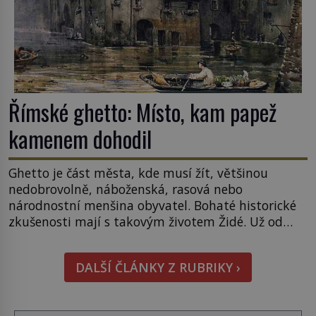
Římské ghetto: Místo, kam papež
kamenem dohodil
Ghetto je část města, kde musí žít, většinou
nedobrovolně, náboženská, rasová nebo
národnostní menšina obyvatel. Bohaté historické
zkušenosti mají s takovým životem Židé. Už od
středověku jsou totiž v každou chvíli nuceni v
nějakém žít. Mezi ty nejslavnější patří i římské
DALŠÍ ČLÁNKY Z RUBRIKY ›
ghetto založené v roce 1555. Pokud jde o vztah
k Židům, nemá se Řím čím chlubit. […]