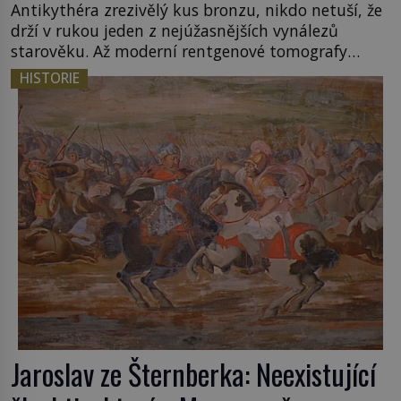
Antikythéra zrezivělý kus bronzu, nikdo netuší, že
drží v rukou jeden z nejúžasnějších vynálezů
starověku. Až moderní rentgenové tomografy
odhalí desítky ozubených kol ukrytých uvnitř.
HISTORIE
Mechanismus z Antikythéry je dnes považován za
nejstarší známý analogový počítač na světě. Přesto
ani po více než sto letech výzkumu […]
Jaroslav ze Šternberka: Neexistující