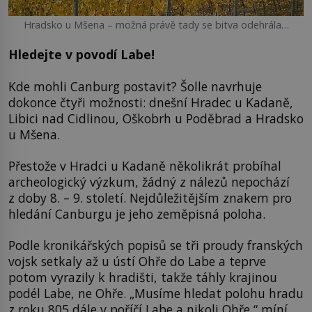
Hradsko u Mšena – možná právě tady se bitva odehrála…
Hledejte v povodí Labe!
Kde mohli Canburg postavit? Šolle navrhuje
dokonce čtyři možnosti: dnešní Hradec u Kadaně,
Libici nad Cidlinou, Oškobrh u Poděbrad a Hradsko
u Mšena.
Přestože v Hradci u Kadaně několikrát probíhal
archeologický výzkum, žádný z nálezů nepochází
z doby 8. – 9. století. Nejdůležitějším znakem pro
hledání Canburgu je jeho zeměpisná poloha.
Podle kronikářských popisů se tři proudy franských
vojsk setkaly až u ústí Ohře do Labe a teprve
potom vyrazily k hradišti, takže táhly krajinou
podél Labe, ne Ohře. „Musíme hledat polohu hradu
z roku 805 dále v poříčí Labe a nikoli Ohře,“ míní