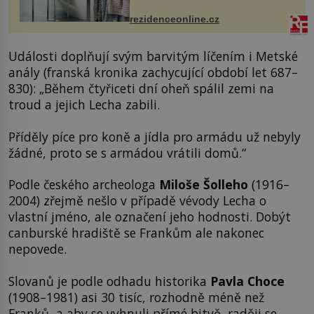
ručníky, osušky a koberečky –
mohou jako mávnutím kouzelného
rezidenceonline.cz
proutku...
Události doplňují svým barvitým líčením i Metské
anály (franská kronika zachycující období let 687–
830): „Během čtyřiceti dní oheň spálil zemi na
troud a jejich Lecha zabili.
Příděly píce pro koně a jídla pro armádu už nebyly
žádné, proto se s armádou vrátili domů.“
Podle českého archeologa
Miloše Šolleho
(1916–
2004) zřejmě nešlo v případě vévody Lecha o
vlastní jméno, ale označení jeho hodnosti. Dobýt
canburské hradiště se Frankům ale nakonec
nepovede.
Slovanů je podle odhadu historika
Pavla Choce
(1908–1981) asi 30 tisíc, rozhodně méně než
Franků, a aby se vyhnuli přímé bitvě, raději se