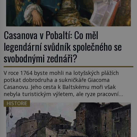
Casanova v Pobaltí: Co měl
legendární svůdník společného se
svobodnými zednáři?
V roce 1764 byste mohli na lotyšských plážích
potkat dobrodruha a sukničkáře Giacoma
Casanovu. Jeho cesta k Baltskému moři však
nebyla turistickým výletem, ale ryze pracovní
cestou se zištnými úmysly. Jaký cíl Casanova
HISTORIE
sledoval, když se například procházel uličkami
lotyšské Rigy? Casanova v Pobaltí kontaktoval
tamní zednářské lóže. Nebyl v této oblasti žádným
nováčkem, protože do zednářské […]