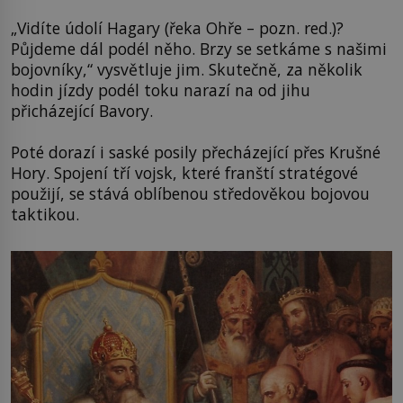
„Vidíte údolí Hagary (řeka Ohře – pozn. red.)?
Půjdeme dál podél něho. Brzy se setkáme s našimi
bojovníky,“ vysvětluje jim. Skutečně, za několik
hodin jízdy podél toku narazí na od jihu
přicházející Bavory.
Poté dorazí i saské posily přecházející přes Krušné
Hory. Spojení tří vojsk, které franští stratégové
použijí, se stává oblíbenou středověkou bojovou
taktikou.