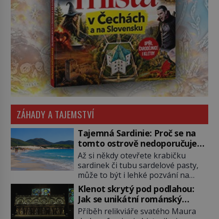
ZÁHADY A TAJEMSTVÍ
Tajemná Sardinie: Proč se na
tomto ostrově nedoporučuje
pytlovat „mořské brambory“?
Až si někdy otevřete krabičku
sardinek či tubu sardelové pasty,
může to být i lehké pozvání na
cestu do srdce Středozemního
Klenot skrytý pod podlahou:
moře, na ostrov hrdých Sardů.
Jak se unikátní románský
Věděli jste, že to byl právě italský
poklad dostal do zapadlého
Příběh relikviáře svatého Maura
ostrov Sardinie, jenž těmto