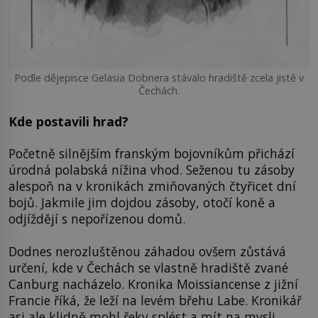
Podle dějepisce Gelasia Dobnera stávalo hradiště zcela jistě v
Čechách.
Kde postavili hrad?
Početně silnějším franským bojovníkům přichází
úrodná polabská nížina vhod. Seženou tu zásoby
alespoň na v kronikách zmiňovaných čtyřicet dní
bojů. Jakmile jim dojdou zásoby, otočí koně a
odjíždějí s nepořízenou domů.
Dodnes nerozluštěnou záhadou ovšem zůstává
určení, kde v Čechách se vlastně hradiště zvané
Canburg nacházelo. Kronika Moissiancense z jižní
Francie říká, že leží na levém břehu Labe. Kronikář
asi ale klidně mohl řeky splést a mít na mysli