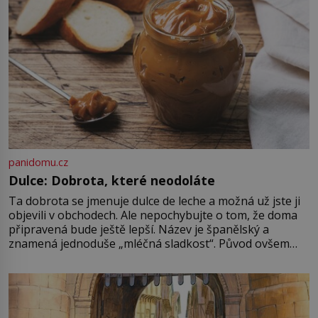
panidomu.cz
Dulce: Dobrota, které neodoláte
Ta dobrota se jmenuje dulce de leche a možná už jste ji
objevili v obchodech. Ale nepochybujte o tom, že doma
připravená bude ještě lepší. Název je španělský a
znamená jednoduše „mléčná sladkost“. Původ ovšem
není úplně jednoznačný, o autorství této receptury se
pře hned několik latinskoamerických zemí a k tomu
Francie, kde se traduje,