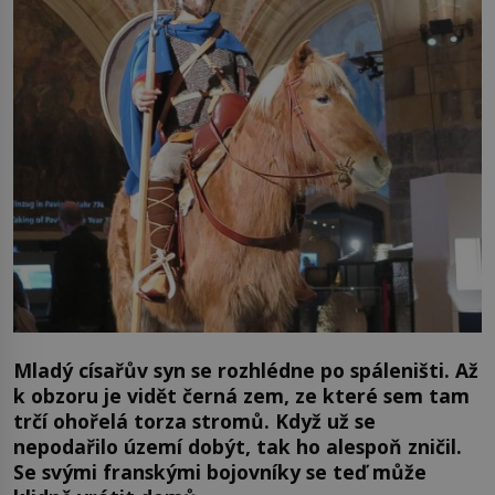
Mladý císařův syn se rozhlédne po spáleništi. Až
k obzoru je vidět černá zem, ze které sem tam
trčí ohořelá torza stromů. Když už se
nepodařilo území dobýt, tak ho alespoň zničil.
Se svými franskými bojovníky se teď může