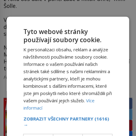
Šolle.
V Oškobrhu nejsou žádné stopy po osídlení z této
doby, v Libici sice ano, ale nepatří k opevněnému
Tyto webové stránky
sídlišti.
používají soubory cookie.
Nejpravděpodobnějším Canburgem je Hradsko u
K personalizaci obsahu, reklam a analýze
Mšena. Výzkumy ve 20. století navíc potvrdily, že
návštěvnosti používáme soubory cookie.
Hradsko osidlovali lidé už od pravěku a v 9. století
Informace o vašem používání našich
tu stál dvorec.
stránek také sdílíme s našimi reklamními a
Foto: wikipedia.org
analytickými partnery, kteří je mohou
kombinovat s dalšími informacemi, které
jste jim poskytli nebo které shromáždili při
PRÁVĚ V PRODEJI
SDÍLEJTE ČLÁNEK
vašem používání jejich služeb.
Více
Facebook
informací
Twitter
ZOBRAZIT VŠECHNY PARTNERY
(1616)
→
Pinterest