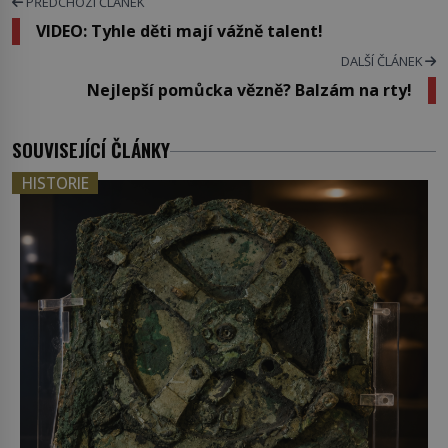
PŘEDCHOZÍ ČLÁNEK
VIDEO: Tyhle děti mají vážně talent!
DALŠÍ ČLÁNEK
Nejlepší pomůcka vězně? Balzám na rty!
SOUVISEJÍCÍ ČLÁNKY
HISTORIE