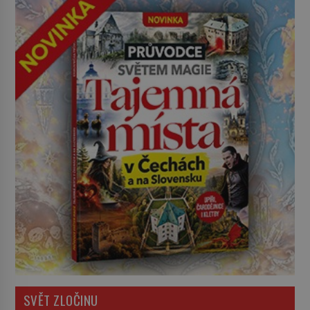
SVĚT ZLOČINU