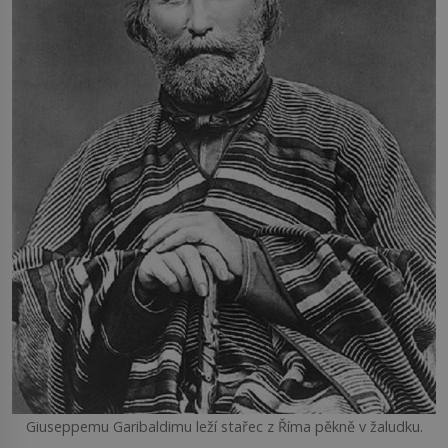
Giuseppemu Garibaldimu leží stařec z Říma pěkně v žaludku.