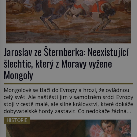
Jaroslav ze Šternberka: Neexistující
šlechtic, který z Moravy vyžene
Mongoly
Mongolové se tlačí do Evropy a hrozí, že ovládnou
celý svět. Ale naštěstí jim v samotném srdci Evropy
stojí v cestě malé, ale silné království, které dokáže
dobyvatelské hordy zastavit. Co nedokáže žádná
z asijských říší, co nedokážou Němci – to dokáže
HISTORIE
český král. Nebo že by ne? Mongolové od roku 1223
postupují podél Kaspického a Azovského moře, […]