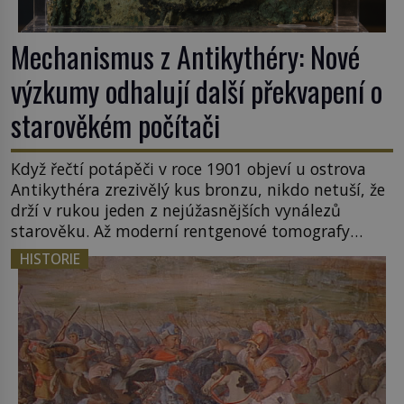
Mechanismus z Antikythéry: Nové
výzkumy odhalují další překvapení o
starověkém počítači
Když řečtí potápěči v roce 1901 objeví u ostrova
Antikythéra zrezivělý kus bronzu, nikdo netuší, že
drží v rukou jeden z nejúžasnějších vynálezů
starověku. Až moderní rentgenové tomografy
odhalí desítky ozubených kol ukrytých uvnitř.
HISTORIE
Mechanismus z Antikythéry je dnes považován za
nejstarší známý analogový počítač na světě. Přesto
ani po více než sto letech výzkumu […]