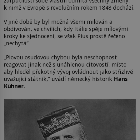
zarputilostí sobě vlastní odmítá všechny změny,
k nimž v Evropě s revolučním rokem 1848 dochází.
V jiné době by byl možná všemi milován a
obdivován, ve chvílích, kdy Itálie spěje mílovými
kroky ke sjednocení, se však Pius prostě řečeno
„nechytá“.
„Piovou osudovou chybou byla neschopnost
reagovat jinak než s unáhlenou citovostí, místo
aby hleděl překotný vývoj ovládnout jako střízlivě
uvažující státník,“ uvádí německý historik
Hans
Kühner
.