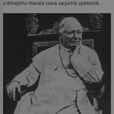
z dřívějšího liberála stává zarputilý zpátečník.