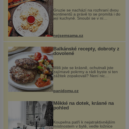
Gruzie se nachází na rozhraní dvou
kontinentů a právě to se promítá i do
její kuchyně. Snoubí se v ní
evropské a asijské chutě a díky tomu
vznikají rozmanité a chuťově bohaté
pokrmy, které rozhodně st...
nejsemsama.cz
Balkánské recepty, dobroty z
dovolené
Měli jste se krásně, ochutnali jste
zajímavé pokrmy a rádi byste si ten
zážitek zopakovali? Není nic
snazšího. Pljeskavica (10 porcí)
Možná jste ji ochutnali na dovolené v
bývalé Jugoslávii, lze ji vi...
panidomu.cz
Měkké na dotek, krásné na
pohled
Koupelna patří k nejatraktivnějším
místnostem v bytě, vedle ložnice