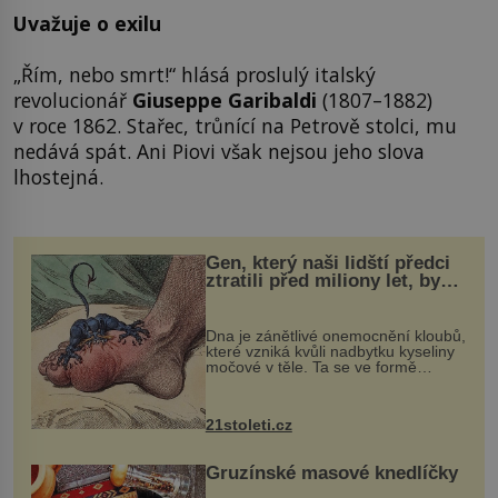
Uvažuje o exilu
„Řím, nebo smrt!“ hlásá proslulý italský
revolucionář
Giuseppe Garibaldi
(1807–1882)
v roce 1862. Stařec, trůnící na Petrově stolci, mu
nedává spát. Ani Piovi však nejsou jeho slova
lhostejná.
Gen, který naši lidští předci
ztratili před miliony let, by
mohl pomoci s léčbou
„nemoci králů“
Dna je zánětlivé onemocnění kloubů,
které vzniká kvůli nadbytku kyseliny
močové v těle. Ta se ve formě
krystalků ukládá v blízkosti kloubů,
nejčastěji přitom postihuje palce na
nohou, a způsobuje bole...
21stoleti.cz
Gruzínské masové knedlíčky