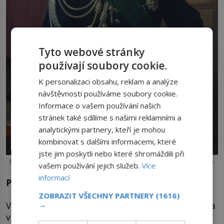
Tyto webové stránky
používají soubory cookie.
K personalizaci obsahu, reklam a analýze
návštěvnosti používáme soubory cookie.
Informace o vašem používání našich
stránek také sdílíme s našimi reklamními a
analytickými partnery, kteří je mohou
kombinovat s dalšími informacemi, které
jste jim poskytli nebo které shromáždili při
Král Viktor Emanuel II. se marně snaží o smír se Svatým otcem.
vašem používání jejich služeb.
Více
informací
Pomstí se exkomunikací
ZOBRAZIT VŠECHNY PARTNERY
(1616)
Vatikánský koncil stále ještě zasedá, když do Říma
→
v září 1870 vpadne italská armáda pod velením