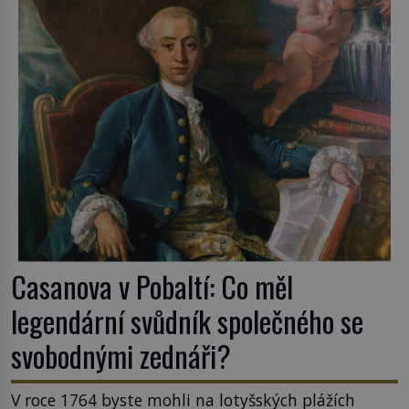
Casanova v Pobaltí: Co měl
legendární svůdník společného se
svobodnými zednáři?
V roce 1764 byste mohli na lotyšských plážích