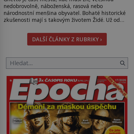
nedobrovolně, náboženská, rasová nebo
národnostní menšina obyvatel. Bohaté historické
zkušenosti mají s takovým životem Židé. Už od
středověku jsou totiž v každou chvíli nuceni v
nějakém žít. Mezi ty nejslavnější patří i římské
DALŠÍ ČLÁNKY Z RUBRIKY ›
ghetto založené v roce 1555. Pokud jde o vztah
k Židům, nemá se Řím čím chlubit. […]