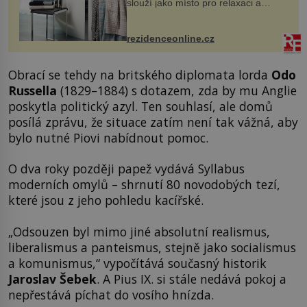
slouží jako místo pro relaxaci a
odpočinek. Koupelnový textil –
ručníky, osušky a koberečky –
mohou jako mávnutím kouzelného
rezidenceonline.cz
proutku...
Obrací se tehdy na britského diplomata lorda
Odo
Russella
(1829–1884) s dotazem, zda by mu Anglie
poskytla politický azyl. Ten souhlasí, ale domů
posílá zprávu, že situace zatím není tak vážná, aby
bylo nutné Piovi nabídnout pomoc.
O dva roky později papež vydává Syllabus
moderních omylů – shrnutí 80 novodobých tezí,
které jsou z jeho pohledu kacířské.
„Odsouzen byl mimo jiné absolutní realismus,
liberalismus a panteismus, stejně jako socialismus
a komunismus,“ vypočítává současný historik
Jaroslav Šebek
. A Pius IX. si stále nedává pokoj a
nepřestává píchat do vosího hnízda.