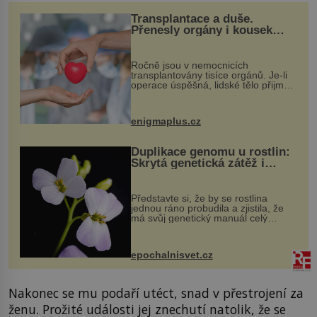
Transplantace a duše.
Přenesly orgány i kousek
osobnosti dárce?
Ročně jsou v nemocnicích
transplantovány tisíce orgánů. Je-li
operace úspěšná, lidské tělo přijme
darovaný orgán za své a pacient
může vést plnohodnotný život. Ale co
když při transplantaci nepřijímám...
enigmaplus.cz
Duplikace genomu u rostlin:
Skrytá genetická zátěž i
evoluční výhoda
Představte si, že by se rostlina
jednou ráno probudila a zjistila, že
má svůj genetický manuál celý
dvakrát. Přesně to se občas v
přírodě stane – a podle nového
výzkumu to může být pro druhy
epochalnisvet.cz
vstupenka...
Nakonec se mu podaří utéct, snad v přestrojení za
ženu. Prožité události jej znechutí natolik, že se