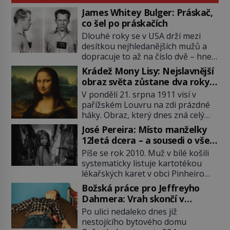
James Whitey Bulger: Práskač,
co šel po práskačích
Dlouhé roky se v USA drží mezi
desítkou nejhledanějších mužů a
dopracuje to až na číslo dvě – hned
po Usámovi bin Ládinovi (1957–
Krádež Mony Lisy: Nejslavnější
2011). To je James „Whitey“ Bulger
obraz světa zůstane dva roky
(1929–2018) viněný ze spoluúčasti
nezvěstný
V pondělí 21. srpna 1911 visí v
na 19 vraždách, vydírání a lichvy. A
pařížském Louvru na zdi prázdné
samozřejmě, krom toho je ještě
háky. Obraz, který dnes zná celý
drogový dealer, který neváhá
svět, je pryč. Zpočátku si nikdo
odstranit z cesty všechny práskače,
José Pereira: Místo manželky
nemyslí, že jde o krádež.
zatímco […]
12letá dcera – a sousedi o všem
Zaměstnanci jsou přesvědčeni, že
vědí!
Píše se rok 2010. Muž v bílé košili
Mona Lisa je jen v restaurátorské
systematicky listuje kartotékou
dílně nebo u fotografa. Když se
lékařských karet v obci Pinheiro
ukáže pravda, propukne jeden z
ležící asi 20 kilometrů od farmy s
největších honů na zloděje v […]
Božská práce pro Jeffreyho
podivínským majitelem. Něco tu
Dahmera: Vrah skončí v
nesedí. Ledaže… Ledaže by ta
tratolišti krve ve vězeňských
Po ulici nedaleko dnes již
mladá dívka z farmy byla ne
umývárnách
nestojícího bytového domu
manželkou, ale dcerou – a všechny