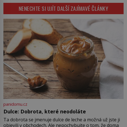
by se o tento vzdálený kontinent
existují ještě někde zapomenuté
NENECHTE SI UJÍT DALŠÍ ZAJÍMAVÉ ČLÁNKY
mohly zajímat již evropské
rukopisy, které nikdo […]
starověké civilizace, a to o 15
století dříve? Již od starověku
kartografové zakreslovali do map
záhadný kontinent Terra Australis
– Jižní zemi. Proč? Do jisté míry to
byl smysl pro […]
panidomu.cz
Dulce: Dobrota, které neodoláte
Ta dobrota se jmenuje dulce de leche a možná už jste ji
objevili v obchodech. Ale nepochybujte o tom, že doma