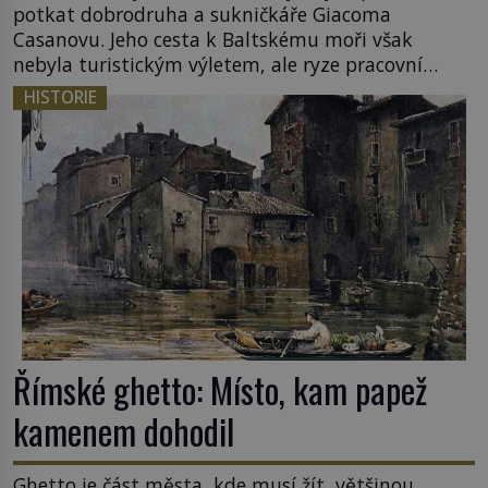
potkat dobrodruha a sukničkáře Giacoma
Casanovu. Jeho cesta k Baltskému moři však
nebyla turistickým výletem, ale ryze pracovní
cestou se zištnými úmysly. Jaký cíl Casanova
HISTORIE
sledoval, když se například procházel uličkami
lotyšské Rigy? Casanova v Pobaltí kontaktoval
tamní zednářské lóže. Nebyl v této oblasti žádným
nováčkem, protože do zednářské […]
Římské ghetto: Místo, kam papež
kamenem dohodil
Ghetto je část města, kde musí žít, většinou