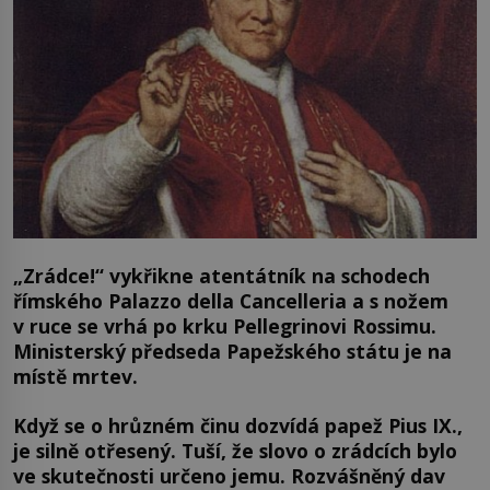
„
Zrádce!“ vykřikne atentátník na schodech
římského Palazzo della Cancelleria a s nožem
v ruce se vrhá po krku Pellegrinovi Rossimu.
Ministerský předseda Papežského státu je na
místě mrtev.
Když se o hrůzném činu dozvídá papež Pius IX.,
je silně otřesený. Tuší, že slovo o zrádcích bylo
ve skutečnosti určeno jemu. Rozvášněný dav