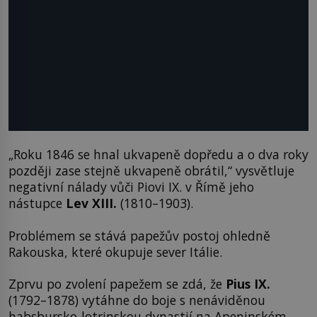
„Roku 1846 se hnal ukvapeně dopředu a o dva roky
později zase stejně ukvapeně obrátil,“ vysvětluje
negativní nálady vůči Piovi IX. v Římě jeho
nástupce
Lev XIII.
(1810–1903).
Problémem se stává papežův postoj ohledně
Rakouska, které okupuje sever Itálie.
Zprvu po zvolení papežem se zdá, že
Pius IX.
(1792–1878) vytáhne do boje s nenáviděnou
habsbursko-lotrinskou dynastií na Apeninském