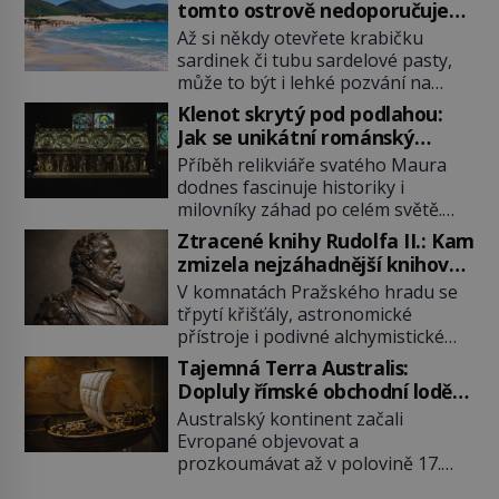
tomto ostrově nedoporučuje
pytlovat „mořské brambory“?
Až si někdy otevřete krabičku
sardinek či tubu sardelové pasty,
může to být i lehké pozvání na
cestu do srdce Středozemního
Klenot skrytý pod podlahou:
moře, na ostrov hrdých Sardů.
Jak se unikátní románský
Věděli jste, že to byl právě italský
poklad dostal do zapadlého
Příběh relikviáře svatého Maura
ostrov Sardinie, jenž těmto
Bečova?
dodnes fascinuje historiky i
produktům moře propůjčil své
milovníky záhad po celém světě.
jméno. Co dalšího je pro Sardinii
Tato románská zlatnická památka
typické a pro Středoevropana
Ztracené knihy Rudolfa II.: Kam
ze 13. století je po českých
zajímavé? Na mapách má […]
zmizela nejzáhadnější knihovna
korunovačních klenotech druhým
Evropy?
V komnatách Pražského hradu se
nejcennějším movitým majetkem v
třpytí křišťály, astronomické
České republice. Přestože byl
přístroje i podivné alchymistické
klenot v roce 1985 po dramatickém
rukopisy. Císař Rudolf II.
pátrání kriminalistů úspěšně
Tajemná Terra Australis:
shromažďuje vše, co souvisí s
nalezen, jeho minulost stále
Dopluly římské obchodní lodě
tajemstvím přírody, hvězd i
obestírá hustá mlha. Otázky, jak
až do Austrálie?
Australský kontinent začali
lidského poznání. Jenže po jeho
přesně se tato […]
Evropané objevovat a
smrti se jeho slavné sbírky začínají
prozkoumávat až v polovině 17.
rozpadat a část z nich mizí navždy.
století. Existuje však možnost, že
Kdo odnesl nejvzácnější knihy? A