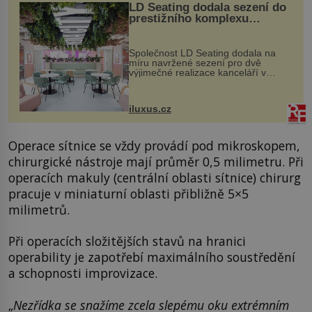
LD Seating dodala sezení do
prestižního komplexu
MediaCityUK v Salfordu
Společnost LD Seating dodala na
míru navržené sezení pro dvě
výjimečné realizace kanceláří v
areálu MediaCityUK v anglickém
Salfordu – konkrétně do budov Blue
Tower a Orange Tower. Komplex
iluxus.cz
budov Media...
Operace sítnice se vždy provádí pod mikroskopem,
chirurgické nástroje mají průměr 0,5 milimetru. Při
operacích makuly (centrální oblasti sítnice) chirurg
pracuje v miniaturní oblasti přibližně 5×5
milimetrů.
Při operacích složitějších stavů na hranici
operability je zapotřebí maximálního soustředění
a schopnosti improvizace.
„
Nezřídka se snažíme zcela slepému oku extrémním