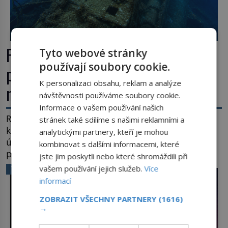
Poslední rozkaz pro rubínovou
Tyto webové stránky
používají soubory cookie.
ponorku: Zůstaňte navěky na
K personalizaci obsahu, reklam a analýze
mořském dně!
návštěvnosti používáme soubory cookie.
Informace o vašem používání našich
Rubín je kamenem slunce a krve. Rubín je
stránek také sdílíme s našimi reklamními a
kamenem životní síly a energie. Zahání slabost a
analytickými partnery, kteří je mohou
úzkost, posiluje srdce. Rubín je dobrým jménem
kombinovat s dalšími informacemi, které
pro neživý stroj, kterému člověk prokázal čest
jste jim poskytli nebo které shromáždili při
nezmizet v tavicí peci a našel mu místo
vašem používání jejich služeb.
Více
VĚDA A TECHNIKA
k poslednímu odpočinku. Je druhá polovina 50. let
informací
minulého století. Nálože spočítány, umístěny a
ZOBRAZIT VŠECHNY PARTNERY
(1616)
odpáleny. Trup ponorky nabírá vodu […]
→