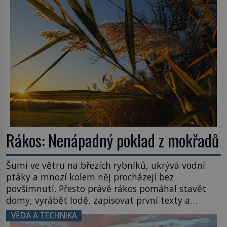
zvládnou jen představitelné věci. Na malé kousky
Název: Columbia První […]
Rákos: Nenápadný poklad z mokřadů
Šumí ve větru na březích rybníků, ukrývá vodní
ptáky a mnozí kolem něj procházejí bez
povšimnutí. Přesto právě rákos pomáhal stavět
domy, vyrábět lodě, zapisovat první texty a
inspiroval řadu pověstí. Tato skromná, ale
VĚDA A TECHNIKA
užitečná rostlina provází člověka už tisíce let.