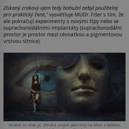
Získaný zrakový vjem tedy bohužel nebyl použitelný
pro praktický život,“
vysvětluje MUDr. Fišer s tím, že
ale pokračují experimenty s novými čipy nebo se
suprachoroidálními implantáty (suprachoroidální
prostor je prostor mezi cévnatkou a pigmentovou
vrstvou sítnice).
Reálné to však je, zhruba stejně jako lety na Mars s lidskou