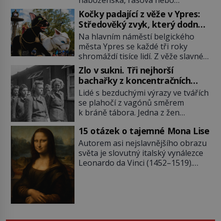
náboženská, rasová nebo
národnostní menšina obyvatel.
Kočky padající z věže v Ypres:
Bohaté historické zkušenosti mají s
Středověký zvyk, který dodnes
takovým životem Židé. Už od
budí rozpaky
Na hlavním náměstí belgického
středověku jsou totiž v každou
města Ypres se každé tři roky
chvíli nuceni v nějakém žít. Mezi ty
shromáždí tisíce lidí. Z věže slavné
nejslavnější patří i římské ghetto
tržnice létají do davu kočky, diváci
založené v roce 1555. Pokud jde o
Zlo v sukni. Tři nejhorší
jásají a snaží se je chytit. Naštěstí
vztah k Židům, nemá se Řím čím
bachařky z koncentračních
už nejde o živá zvířata, ale jenom o
chlubit. […]
táborů
Lidé s bezduchými výrazy ve tvářích
plyšové suvenýry. Kdysi to ale bylo
se plahočí z vagónů směrem
jinak. Tato veselá podívaná
k bráně tábora. Jedna z žen
připomíná jeden z nejpodivnějších
pohlédne přímo na dozorkyni a
a zároveň nejkrutějších zvyků […]
15 otázek o tajemné Mona Lise
jejich oči se setkají. Místo soucitu
však přichází gesto, které
Autorem asi nejslavnějšího obrazu
nebožačku posílá rovnou do
světa je slovutný italský vynálezce
plynové komory. Jména jako Rudolf
Leonardo da Vinci (1452–1519).
Höss (1901–1947), Josef Mengele
Jenže jeho nevinně usmívající dámu
(1911–1979) či Heinrich Himmler
obklopují otazníky, na některé
(1900–1945) zná každý, o koho se
historici odpověď objeví, jiné
historie jen otřela. Jenže […]
zůstanou nezodpovězené. Kam si ji
pověsil Napoleon? Samotný císař