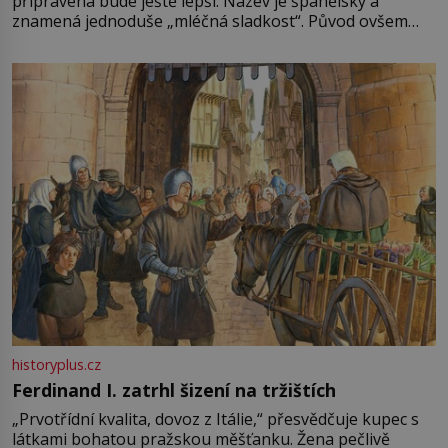
připravená bude ještě lepší. Název je španělský a
znamená jednoduše „mléčná sladkost“. Původ ovšem
není úplně jednoznačný, o autorství této receptury se
pře hned několik latinskoamerických zemí a k tomu
Francie, kde se traduje,
historyplus.cz
Ferdinand I. zatrhl šizení na tržištích
„Prvotřídní kvalita, dovoz z Itálie,“ přesvědčuje kupec s
látkami bohatou pražskou měšťanku. Žena pečlivě