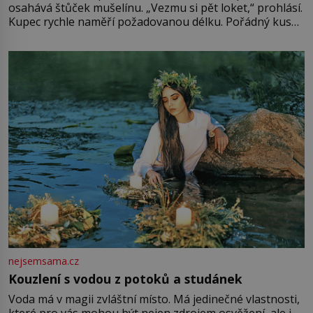
osahává štůček mušelínu. „Vezmu si pět loket,“ prohlásí.
Kupec rychle naměří požadovanou délku. Pořádný kus
mu přitom zůstane za prsty… „Na šaty ho bude málo,
milostpaní. Stačí jenom na sukni,“ zhodnotí švadlena
množství růžového mušelínu. „Ošidili vás, podívejte.“
Vezme do ruky dřevěnou
nejsemsama.cz
Kouzlení s vodou z potoků a studánek
Voda má v magii zvláštní místo. Má jedinečné vlastnosti,