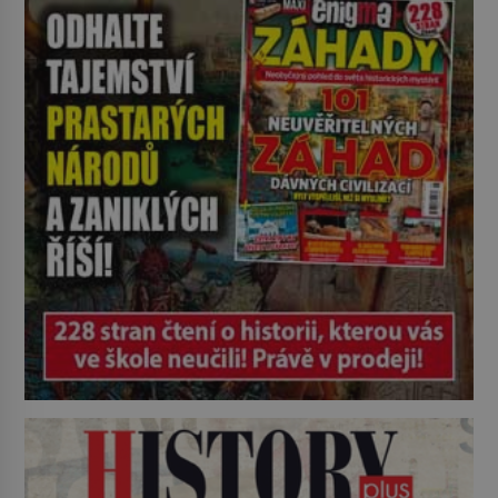
se zištnými úmysly. Jaký cíl
Casanova sledoval, když se
například procházel uličkami
lotyšské Rigy? Casanova v Pobaltí
kontaktoval tamní zednářské lóže.
Nebyl v této oblasti žádným
nováčkem, protože do zednářské
[…]