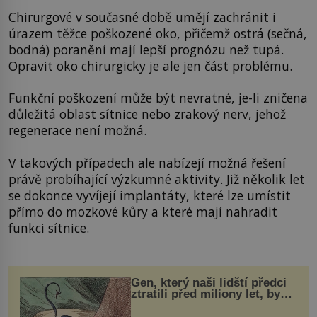
Chirurgové v současné době umějí zachránit i
úrazem těžce poškozené oko, přičemž ostrá (sečná,
bodná) poranění mají lepší prognózu než tupá.
Opravit oko chirurgicky je ale jen část problému.
Funkční poškození může být nevratné, je-li zničena
důležitá oblast sítnice nebo zrakový nerv, jehož
regenerace není možná.
V takových případech ale nabízejí možná řešení
právě probíhající výzkumné aktivity. Již několik let
se dokonce vyvíjejí implantáty, které lze umístit
přímo do mozkové kůry a které mají nahradit
funkci sítnice.
Gen, který naši lidští předci
ztratili před miliony let, by
mohl pomoci s léčbou
„nemoci králů“