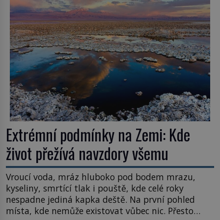
Většina lidí vnímá rákos jen jako obyčejnou kulisu
letního koupání. Stačí se však podívat […]
Extrémní podmínky na Zemi: Kde
život přežívá navzdory všemu
Vroucí voda, mráz hluboko pod bodem mrazu,
kyseliny, smrtící tlak i pouště, kde celé roky
nespadne jediná kapka deště. Na první pohled
místa, kde nemůže existovat vůbec nic. Přesto