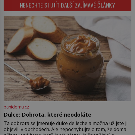
Napoleon Bonaparte (1769–1821)
NENECHTE SI UJÍT DALŠÍ ZAJÍMAVÉ ČLÁNKY
má pro malbu slabost, a tak si ji
ještě jako první konzul přemístí do
své ložnice v Tuilerisjkém […]
panidomu.cz
Dulce: Dobrota, které neodoláte
Ta dobrota se jmenuje dulce de leche a možná už jste ji
objevili v obchodech. Ale nepochybujte o tom, že doma