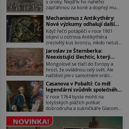
popravou
s úroky. Nejdřív ho nahého
zapřáhnou za koně a dopřejí mu
vyhlídkovou trasu kolem Londýna.
Mechanismus z Antikythéry:
Když ho pak věší, myslí si, že útrapy
Nové výzkumy odhalují další
skončily. Těsně předtím, než ztratí
překvapení o starověkém
vědomí ho odříznou a začnou jeho
Když řečtí potápěči v roce 1901
počítači
tělo zbavovat orgánů. Chvíli ještě
objeví u ostrova Antikythéra
vnímá, pak ho vysvobodí
zrezivělý kus bronzu, nikdo netuší,
bezvědomí a smrt. Do posledního
že drží v rukou jeden z
Jaroslav ze Šternberka:
doušku Kdo: Sokrates […]
nejúžasnějších vynálezů starověku.
Neexistující šlechtic, který
Až moderní rentgenové tomografy
z Moravy vyžene Mongoly
Mongolové se tlačí do Evropy a
odhalí desítky ozubených kol
hrozí, že ovládnou celý svět. Ale
ukrytých uvnitř. Mechanismus z
naštěstí jim v samotném srdci
Antikythéry je dnes považován za
Evropy stojí v cestě malé, ale silné
nejstarší známý analogový počítač
Casanova v Pobaltí: Co měl
království, které dokáže
na světě. Přesto ani po více než sto
legendární svůdník společného
dobyvatelské hordy zastavit. Co
letech výzkumu […]
se svobodnými zednáři?
V roce 1764 byste mohli na
nedokáže žádná z asijských říší, co
lotyšských plážích potkat
nedokážou Němci – to dokáže
dobrodruha a sukničkáře Giacoma
český král. Nebo že by ne?
Casanovu. Jeho cesta k Baltskému
Mongolové od roku 1223 postupují
moři však nebyla turistickým
podél Kaspického a Azovského
výletem, ale ryze pracovní cestou
moře, […]