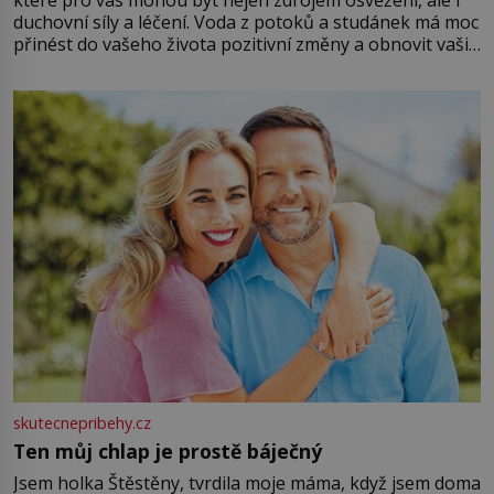
které pro vás mohou být nejen zdrojem osvěžení, ale i
duchovní síly a léčení. Voda z potoků a studánek má moc
přinést do vašeho života pozitivní změny a obnovit vaši
energii. Využitím těchto přírodních zdrojů v magii
můžete obohatit své rituály a přinést do svého života
větší harmonii a klid. Je důležité
skutecnepribehy.cz
Ten můj chlap je prostě báječný
Jsem holka Štěstěny, tvrdila moje máma, když jsem doma