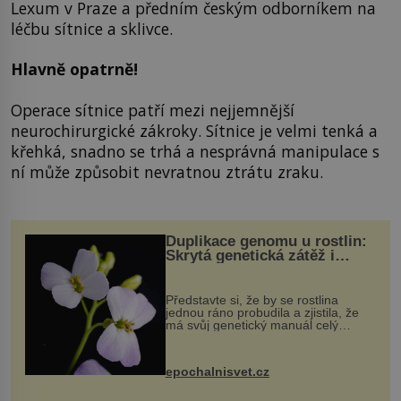
Lexum v Praze a předním českým odborníkem na
léčbu sítnice a sklivce.
Hlavně opatrně!
Operace sítnice patří mezi nejjemnější
neurochirurgické zákroky. Sítnice je velmi tenká a
křehká, snadno se trhá a nesprávná manipulace s
ní může způsobit nevratnou ztrátu zraku.
Duplikace genomu u rostlin:
Skrytá genetická zátěž i
evoluční výhoda
Představte si, že by se rostlina
jednou ráno probudila a zjistila, že
má svůj genetický manuál celý
dvakrát. Přesně to se občas v
přírodě stane – a podle nového
výzkumu to může být pro druhy
epochalnisvet.cz
vstupenka...