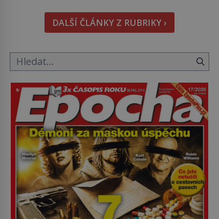
právě tady vědci objevují organismy, které
posouvají hranice života. Každý nový nález mění
DALŠÍ ČLÁNKY Z RUBRIKY ›
naše představy o tom, co všechno dokáže příroda a
napovídá, kde bychom jednou […]