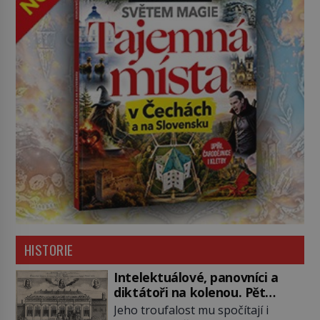
HISTORIE
Intelektuálové, panovníci a
diktátoři na kolenou. Pět
posledních okamžiků před
Jeho troufalost mu spočítají i