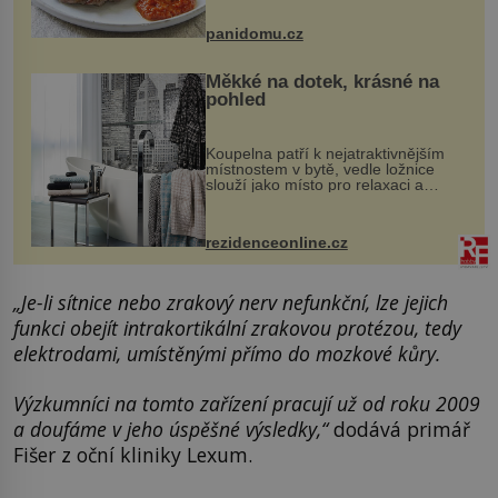
Možná jste ji ochutnali na dovolené v
bývalé Jugoslávii, lze ji vi...
panidomu.cz
Měkké na dotek, krásné na
pohled
Koupelna patří k nejatraktivnějším
místnostem v bytě, vedle ložnice
slouží jako místo pro relaxaci a
odpočinek. Koupelnový textil –
ručníky, osušky a koberečky –
mohou jako mávnutím kouzelného
rezidenceonline.cz
proutku...
„Je-li sítnice nebo zrakový nerv nefunkční, lze jejich
funkci obejít intrakortikální zrakovou protézou, tedy
elektrodami, umístěnými přímo do mozkové kůry.
Výzkumníci na tomto zařízení pracují už od roku 2009
a doufáme v jeho úspěšné výsledky,“
dodává primář
Fišer z oční kliniky Lexum.