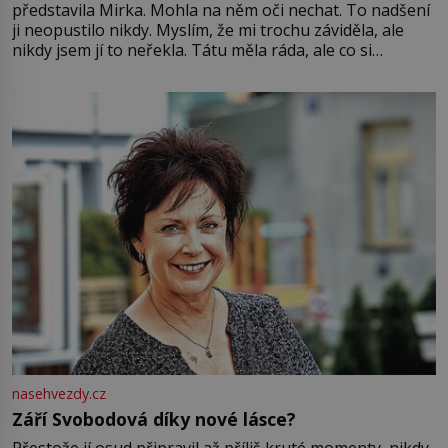
představila Mirka. Mohla na něm oči nechat. To nadšení
ji neopustilo nikdy. Myslím, že mi trochu záviděla, ale
nikdy jsem jí to neřekla. Tátu měla ráda, ale co si
pamatuji, tak jsme s Mirkem byli zamilovaní mnohem víc.
Jsme spolu moc rádi Tehdy byla jiná doba, když
nasehvezdy.cz
Září Svobodová díky nové lásce?
Přestože jí osud připravil až příliš kruté momenty, nikdy