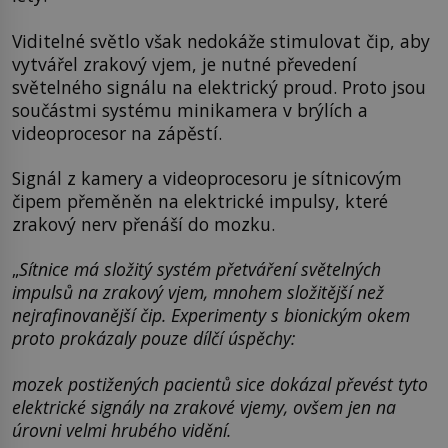
Viditelné světlo však nedokáže stimulovat čip, aby
vytvářel zrakový vjem, je nutné převedení
světelného signálu na elektrický proud. Proto jsou
součástmi systému minikamera v brýlích a
videoprocesor na zápěstí.
Signál z kamery a videoprocesoru je sítnicovým
čipem přeměněn na elektrické impulsy, které
zrakový nerv přenáší do mozku.
„
Sítnice má složitý systém přetváření světelných
impulsů na zrakový vjem, mnohem složitější než
nejrafinovanější čip. Experimenty s bionickým okem
proto prokázaly pouze dílčí úspěchy:
mozek postižených pacientů sice dokázal převést tyto
elektrické signály na zrakové vjemy, ovšem jen na
úrovni velmi hrubého vidění.