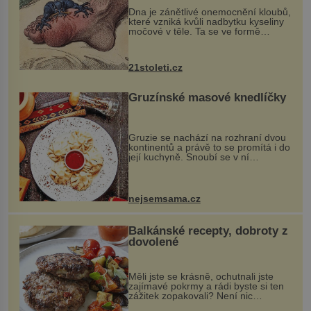
Dna je zánětlivé onemocnění kloubů,
které vzniká kvůli nadbytku kyseliny
močové v těle. Ta se ve formě
krystalků ukládá v blízkosti kloubů,
nejčastěji přitom postihuje palce na
nohou, a způsobuje bole...
21stoleti.cz
Gruzínské masové knedlíčky
Gruzie se nachází na rozhraní dvou
kontinentů a právě to se promítá i do
její kuchyně. Snoubí se v ní
evropské a asijské chutě a díky tomu
vznikají rozmanité a chuťově bohaté
pokrmy, které rozhodně st...
nejsemsama.cz
Balkánské recepty, dobroty z
dovolené
Měli jste se krásně, ochutnali jste
zajímavé pokrmy a rádi byste si ten
zážitek zopakovali? Není nic
snazšího. Pljeskavica (10 porcí)