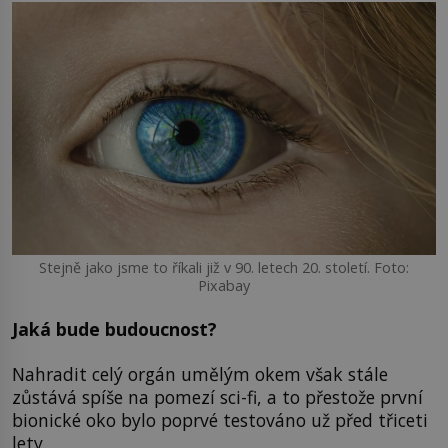
Stejně jako jsme to říkali již v 90. letech 20. století. Foto:
Pixabay
Jaká bude budoucnost?
Nahradit celý orgán umělým okem však stále
zůstává spíše na pomezí sci-fi, a to přestože první
bionické oko bylo poprvé testováno už před třiceti
lety.