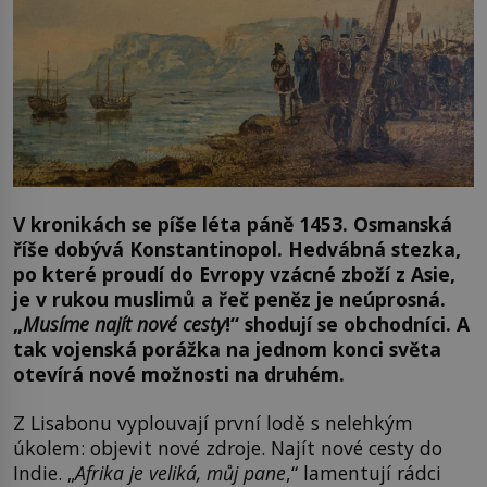
V kronikách se píše léta páně 1453. Osmanská
říše dobývá Konstantinopol. Hedvábná stezka,
po které proudí do Evropy vzácné zboží z Asie,
je v rukou muslimů a řeč peněz je neúprosná.
„
Musíme najít nové cesty
!“ shodují se obchodníci. A
tak vojenská porážka na jednom konci světa
otevírá nové možnosti na druhém.
Z Lisabonu vyplouvají první lodě s nelehkým
úkolem: objevit nové zdroje. Najít nové cesty do
Indie. „
Afrika je veliká, můj pane
,“ lamentují rádci