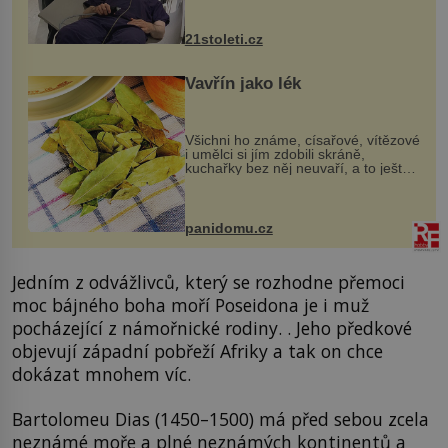
však vyžaduje vysoce invazivní
zákrok. Ultrazvuk zase není vhodný
k dostatečně přesnému zacílení ...
21stoleti.cz
Vavřín jako lék
Všichni ho známe, císařové, vítězové
i umělci si jím zdobili skráně,
kuchařky bez něj neuvaří, a to ještě
nevíte, že bobkový list může výrazně
zmírnit některé naše neduhy.
Obsahuje v malém množství ně...
panidomu.cz
Jedním z odvážlivců, který se rozhodne přemoci
moc bájného boha moří Poseidona je i muž
pocházející z námořnické rodiny. . Jeho předkové
objevují západní pobřeží Afriky a tak on chce
dokázat mnohem víc.
Bartolomeu Dias (1450–1500) má před sebou zcela
neznámé moře a plné neznámých kontinentů a