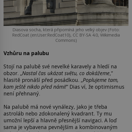
Diasova socha, která připomíná jeho velký objev (Foto:
RedCoat (en:User:RedCoat10), CC BY-SA 4.0, Wikimedia
Commons)
Vzhůru na palubu
Stojí na palubě své nevelké karavely a hledí na
obzor. „
Nastal čas ukázat světu, co dokážeme
,“
hlasitě pronáší před posádkou. „
Poplujeme tam,
kam ještě nikdo před námi!
“ Dias ví, že optimismus
není přehnaný.
Na palubě má nové vynálezy, jako je třeba
astroláb nebo zdokonalený kvadrant. Ty mu
umožní lepší a hlavně přesnější navigaci. A loď
sama je vybavena pevnějším a kombinovaným