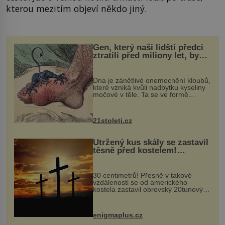
kterou mezitím objeví někdo jiný.
Gen, který naši lidští předci
ztratili před miliony let, by
mohl pomoci s léčbou
„nemoci králů“
Dna je zánětlivé onemocnění kloubů,
které vzniká kvůli nadbytku kyseliny
močové v těle. Ta se ve formě
krystalků ukládá v blízkosti kloubů,
nejčastěji přitom postihuje palce na
nohou, a způsobuje bole...
21stoleti.cz
Utržený kus skály se zastavil
těsně před kostelem!
Ochránila ho boží síla?
30 centimetrů! Přesně v takové
vzdálenosti se od amerického
kostela zastavil obrovský 20tunový
balvan, který se v květnu 2014
nečekaně odtrhl od nedaleké skály
při její demolici. Podle místních stojí
enigmaplus.cz
...