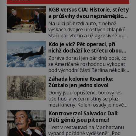
KGB versus CIA: Historie, střety
a průšvihy dvou nejznámějších
tajných služeb historie
Na ulici přibrzdí auto, z něhož
vyskáče dvojice urostlých chlapíků.
Stačí pár vteřin a už agresivně buší
na dveře. O další okamžik později
Kdo je víc? Pět operací, při
vlečou nebožáka do auta, a pak už
nichž dochází ke střetu obou
ho nikdy nikdo nespatří. Dostal se
tajných služeb
Zpráva dorazí jen pár dnů poté, co
totiž do rukou všemocné KGB. Jako
se Američané rozhodnou vykopat
sourozenci, kteří si nemohou přijít
pod východní částí Berlína několik
na jméno. Neustále se předhání v
stovek metrů dlouhý tunel. Sověti
plánování sabotáží, […]
Záhada kolonie Roanoke:
na sobě nenechají nic znát a
Zůstalo jen jedno slovo!
nechají nepřítele, aby si myslel, že
Domy jsou opuštěné, borový les
je přechytračil. Cennou informaci
tiše hučí a večerní stíny se plazí
jim dodá jeden z agentů. Oba
mezi kmeny. Kolem osady je nově
tábory jsou zvyklé působit v pozadí
postavená palisáda, ale ani to
a podle situace tlačit, jak oni […]
Kontroverzní Salvador Dalí:
nejspíš nedokáže osadníky
Děti géniů jsou pitomci!
zachránit. Muži, ženy, děti – všichni
Host v restauraci na Manhattanu
jsou pryč. Nadobro a navždycky!
vypadá pořádně vyděšeně: „Pod
Kapitán John White (asi 1539–1593)