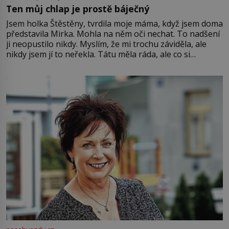
Ten můj chlap je prostě báječný
Jsem holka Štěstěny, tvrdila moje máma, když jsem doma
představila Mirka. Mohla na něm oči nechat. To nadšení
ji neopustilo nikdy. Myslím, že mi trochu záviděla, ale
nikdy jsem jí to neřekla. Tátu měla ráda, ale co si
pamatuji, tak jsme s Mirkem byli zamilovaní mnohem víc.
Jsme spolu moc rádi Tehdy byla jiná doba, když