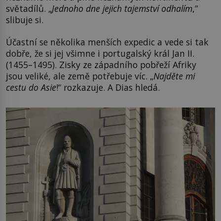
světadílů. „
Jednoho dne jejich tajemství odhalím
,“
slibuje si.
Účastní se několika menších expedic a vede si tak
dobře, že si jej všimne i portugalský král Jan II.
(1455–1495). Zisky ze západního pobřeží Afriky
jsou veliké, ale země potřebuje víc. „
Najděte mi
cestu do Asie
!“ rozkazuje. A Dias hledá.