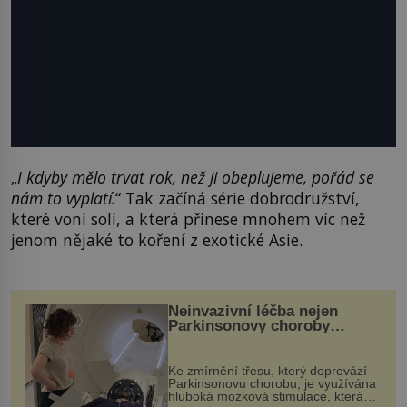
„
I kdyby mělo trvat rok, než ji obeplujeme, pořád se
nám to vyplatí.
“ Tak začíná série dobrodružství,
které voní solí, a která přinese mnohem víc než
jenom nějaké to koření z exotické Asie.
Neinvazivní léčba nejen
Parkinsonovy choroby
pomocí ultrazvukové
„helmy“
Ke zmírnění třesu, který doprovází
Parkinsonovu chorobu, je využívána
hluboká mozková stimulace, která