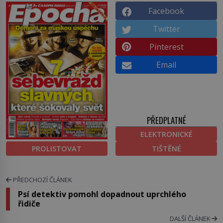
Facebook
Twitter
Pinterest
Email
PŘEDPLATNÉ
ELEKTRONICKÉ
PROLISTOVAT
TIŠTĚNÉ
PŘEDCHOZÍ ČLÁNEK
Psí detektiv pomohl dopadnout uprchlého
řidiče
DALŠÍ ČLÁNEK