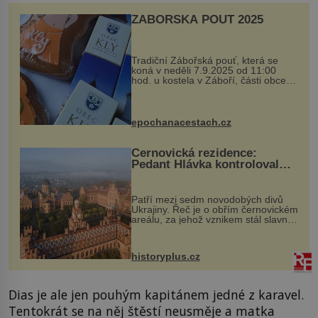
ZÁBOŘSKÁ POUŤ 2025
Tradiční Zábořská pouť, která se
koná v neděli 7.9.2025 od 11:00
hod. u kostela v Záboří, části obce
Kly u Mělníka. V programu naleznete
komentovanou prohlídku kostela,
dobovou hudbu, řemesla, atrakce...
epochanacestach.cz
Černovická rezidence:
Pedant Hlávka kontroloval
každou cihlu
Patří mezi sedm novodobých divů
Ukrajiny. Řeč je o obřím černovickém
areálu, za jehož vznikem stál slavný
český architekt Josef Hlávka. Ten si
na něm dal mimořádně záležet. Jeho
stavební plány by při ...
historyplus.cz
Dias je ale jen pouhým kapitánem jedné z karavel.
Tentokrát se na něj štěstí neusměje a matka