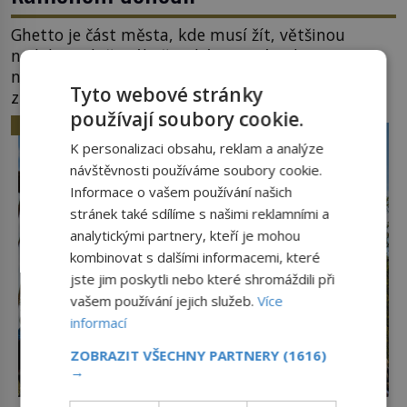
Ghetto je část města, kde musí žít, většinou
nedobrovolně, náboženská, rasová nebo
národnostní menšina obyvatel. Bohaté historické
Tyto webové stránky
zkušenosti mají s takovým životem Židé. Už od
používají soubory cookie.
středověku jsou totiž v každou chvíli nuceni v
HISTORIE
nějakém žít. Mezi ty nejslavnější patří i římské
K personalizaci obsahu, reklam a analýze
ghetto založené v roce 1555. Pokud jde o vztah
návštěvnosti používáme soubory cookie.
k Židům, nemá se Řím čím chlubit. […]
Informace o vašem používání našich
stránek také sdílíme s našimi reklamními a
analytickými partnery, kteří je mohou
kombinovat s dalšími informacemi, které
jste jim poskytli nebo které shromáždili při
vašem používání jejich služeb.
Více
informací
ZOBRAZIT VŠECHNY PARTNERY
(1616)
→