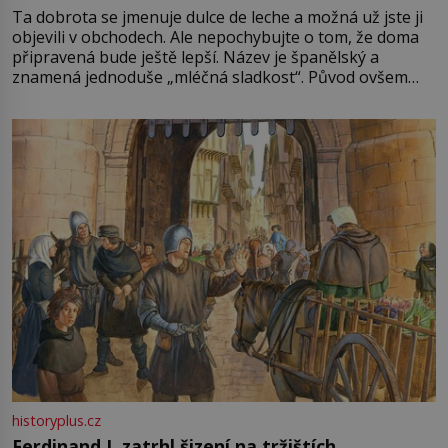
Ta dobrota se jmenuje dulce de leche a možná už jste ji
objevili v obchodech. Ale nepochybujte o tom, že doma
připravená bude ještě lepší. Název je španělský a
znamená jednoduše „mléčná sladkost“. Původ ovšem
není úplně jednoznačný, o autorství této receptury se
pře hned několik latinskoamerických zemí a k tomu
Francie, kde se traduje,
historyplus.cz
Ferdinand I. zatrhl šizení na tržištích