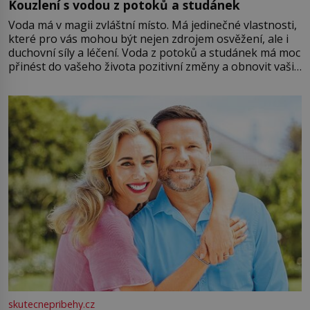
Kouzlení s vodou z potoků a studánek
Voda má v magii zvláštní místo. Má jedinečné vlastnosti,
které pro vás mohou být nejen zdrojem osvěžení, ale i
duchovní síly a léčení. Voda z potoků a studánek má moc
přinést do vašeho života pozitivní změny a obnovit vaši
energii. Využitím těchto přírodních zdrojů v magii
můžete obohatit své rituály a přinést do svého života
větší harmonii a klid. Je důležité
skutecnepribehy.cz