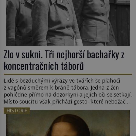
Zlo v sukni. Tři nejhorší bachařky z
koncentračních táborů
Lidé s bezduchými výrazy ve tvářích se plahočí
z vagónů směrem k bráně tábora. Jedna z žen
pohlédne přímo na dozorkyni a jejich oči se setkají.
Místo soucitu však přichází gesto, které nebožačku
posílá rovnou do plynové komory. Jména jako
HISTORIE
Rudolf Höss (1901–1947), Josef Mengele (1911–
1979) či Heinrich Himmler (1900–1945) zná každý,
o koho se historie jen otřela. Jenže […]