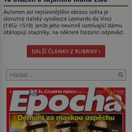
Autorem asi nejslavnějšího obrazu světa je
slovutný italský vynálezce Leonardo da Vinci
(1452–1519). Jenže jeho nevinně usmívající dámu
obklopují otazníky, na některé historici odpověď
objeví, jiné zůstanou nezodpovězené. Kam si ji
pověsil Napoleon? Samotný císař Napoleon
DALŠÍ ČLÁNKY Z RUBRIKY ›
Bonaparte (1769–1821) má pro malbu slabost, a
tak si ji ještě jako první konzul přemístí do své
ložnice v Tuilerisjkém […]