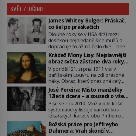
SVĚT ZLOČINU
James Whitey Bulger: Práskač,
co šel po práskačích
Dlouhé roky se v USA drží mezi
desítkou nejhledanějších mužů a
dopracuje to až na číslo dvě – hned
po Usámovi bin Ládinovi (1957–
Krádež Mony Lisy: Nejslavnější
2011). To je James „Whitey“ Bulger
obraz světa zůstane dva roky
(1929–2018) viněný ze spoluúčasti
nezvěstný
V pondělí 21. srpna 1911 visí v
na 19 vraždách, vydírání a lichvy. A
pařížském Louvru na zdi prázdné
samozřejmě, krom toho je ještě
háky. Obraz, který dnes zná celý
drogový dealer, který neváhá
svět, je pryč. Zpočátku si nikdo
odstranit z cesty všechny práskače,
José Pereira: Místo manželky
nemyslí, že jde o krádež.
zatímco […]
12letá dcera – a sousedi o všem
Zaměstnanci jsou přesvědčeni, že
vědí!
Píše se rok 2010. Muž v bílé košili
Mona Lisa je jen v restaurátorské
systematicky listuje kartotékou
dílně nebo u fotografa. Když se
lékařských karet v obci Pinheiro
ukáže pravda, propukne jeden z
ležící asi 20 kilometrů od farmy s
největších honů na zloděje v […]
Božská práce pro Jeffreyho
podivínským majitelem. Něco tu
Dahmera: Vrah skončí v
nesedí. Ledaže… Ledaže by ta