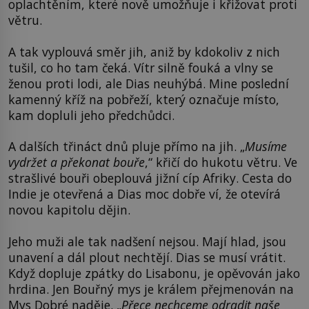
oplachtěním, které nově umožňuje i křižovat proti
větru.
A tak vyplouvá směr jih, aniž by kdokoliv z nich
tušil, co ho tam čeká. Vítr silně fouká a vlny se
ženou proti lodi, ale Dias neuhýbá. Mine poslední
kamenný kříž na pobřeží, který označuje místo,
kam dopluli jeho předchůdci.
A dalších třináct dnů pluje přímo na jih. „
Musíme
vydržet a překonat bouře
,“ křičí do hukotu větru. Ve
strašlivé bouři obeplouvá jižní cíp Afriky. Cesta do
Indie je otevřená a Dias moc dobře ví, že otevírá
novou kapitolu dějin.
Jeho muži ale tak nadšení nejsou. Mají hlad, jsou
unavení a dál plout nechtějí. Dias se musí vrátit.
Když dopluje zpátky do Lisabonu, je opěvován jako
hrdina. Jen Bouřný mys je králem přejmenován na
Mys Dobré naděje. „
Přece nechceme odradit naše