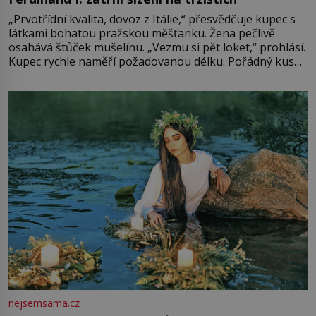
„Prvotřídní kvalita, dovoz z Itálie,“ přesvědčuje kupec s
látkami bohatou pražskou měšťanku. Žena pečlivě
osahává štůček mušelínu. „Vezmu si pět loket,“ prohlásí.
Kupec rychle naměří požadovanou délku. Pořádný kus
mu přitom zůstane za prsty… „Na šaty ho bude málo,
milostpaní. Stačí jenom na sukni,“ zhodnotí švadlena
množství růžového mušelínu. „Ošidili vás, podívejte.“
Vezme do ruky dřevěnou
nejsemsama.cz