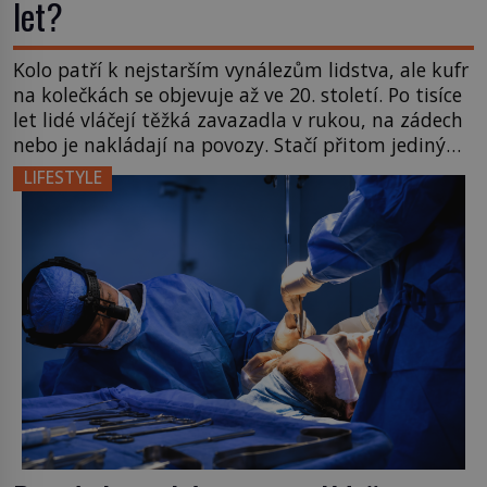
let?
Kolo patří k nejstarším vynálezům lidstva, ale kufr
na kolečkách se objevuje až ve 20. století. Po tisíce
let lidé vláčejí těžká zavazadla v rukou, na zádech
nebo je nakládají na povozy. Stačí přitom jediný
nápad, připevnit ke kufru kolečka. Jenže právě ten
LIFESTYLE
nikdo dlouho nedostane. Až jednou se na letišti
ozve věta, která změní […]