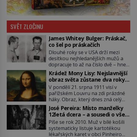
SVĚT ZLOČINU
James Whitey Bulger: Práskač,
co šel po práskačích
Dlouhé roky se v USA drží mezi
desítkou nejhledanějších mužů a
dopracuje to až na číslo dvě – hned
po Usámovi bin Ládinovi (1957–
Krádež Mony Lisy: Nejslavnější
2011). To je James „Whitey“ Bulger
obraz světa zůstane dva roky
(1929–2018) viněný ze spoluúčasti
nezvěstný
V pondělí 21. srpna 1911 visí v
na 19 vraždách, vydírání a lichvy. A
pařížském Louvru na zdi prázdné
samozřejmě, krom toho je ještě
háky. Obraz, který dnes zná celý
drogový dealer, který neváhá
svět, je pryč. Zpočátku si nikdo
odstranit z cesty všechny práskače,
José Pereira: Místo manželky
nemyslí, že jde o krádež.
zatímco […]
12letá dcera – a sousedi o všem
Zaměstnanci jsou přesvědčeni, že
vědí!
Píše se rok 2010. Muž v bílé košili
Mona Lisa je jen v restaurátorské
systematicky listuje kartotékou
dílně nebo u fotografa. Když se
lékařských karet v obci Pinheiro
ukáže pravda, propukne jeden z