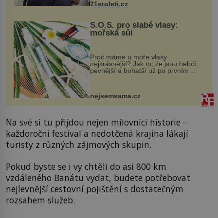
21stoleti.cz
S.O.S. pro slabé vlasy:
mořská sůl
Proč máme u moře vlasy
nejkrásnější? Jak to, že jsou hebčí,
pevnější a bohatší už po prvním
vykoupání? Protože sůl obsažená v
mořské vodě má blahodárný vliv.
Nejen na tělo a pokožku, ale i na
nejsemsama.cz
vlasy. ...
Na své si tu přijdou nejen milovníci historie –
každoroční festival a nedotčená krajina lákají
turisty z různých zájmových skupin.
Pokud byste se i vy chtěli do asi 800 km
vzdáleného Banátu vydat, budete potřebovat
nejlevnější cestovní pojištění
s dostatečným
rozsahem služeb.