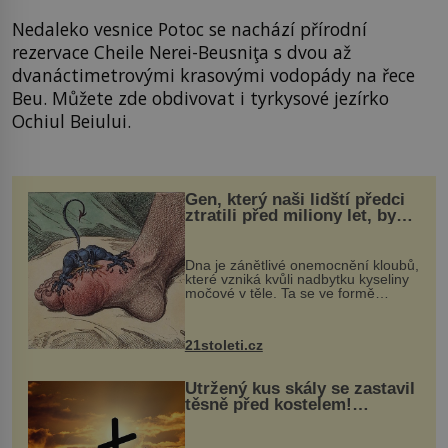
Nedaleko vesnice Potoc se nachází přírodní
rezervace Cheile Nerei-Beusniţa s dvou až
dvanáctimetrovými krasovými vodopády na řece
Beu. Můžete zde obdivovat i tyrkysové jezírko
Ochiul Beiului.
Gen, který naši lidští předci
ztratili před miliony let, by
mohl pomoci s léčbou
„nemoci králů“
Dna je zánětlivé onemocnění kloubů,
které vzniká kvůli nadbytku kyseliny
močové v těle. Ta se ve formě
krystalků ukládá v blízkosti kloubů,
nejčastěji přitom postihuje palce na
nohou, a způsobuje bole...
21stoleti.cz
Utržený kus skály se zastavil
těsně před kostelem!
Ochránila ho boží síla?