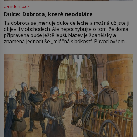
panidomu.cz
Dulce: Dobrota, které neodoláte
Ta dobrota se jmenuje dulce de leche a možná už jste ji
objevili v obchodech. Ale nepochybujte o tom, že doma
připravená bude ještě lepší. Název je španělský a
znamená jednoduše „mléčná sladkost“. Původ ovšem
není úplně jednoznačný, o autorství této receptury se
pře hned několik latinskoamerických zemí a k tomu
Francie, kde se traduje,