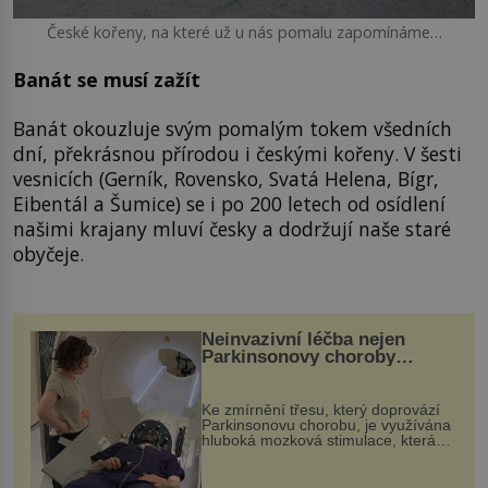
České kořeny, na které už u nás pomalu zapomínáme…
Banát se musí zažít
Banát okouzluje svým pomalým tokem všedních
dní, překrásnou přírodou i českými kořeny. V šesti
vesnicích (Gerník, Rovensko, Svatá Helena, Bígr,
Eibentál a Šumice) se i po 200 letech od osídlení
našimi krajany mluví česky a dodržují naše staré
obyčeje.
Neinvazivní léčba nejen
Parkinsonovy choroby
pomocí ultrazvukové
„helmy“
Ke zmírnění třesu, který doprovází
Parkinsonovu chorobu, je využívána
hluboká mozková stimulace, která
však vyžaduje vysoce invazivní
zákrok. Ultrazvuk zase není vhodný
k dostatečně přesnému zacílení ...