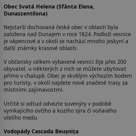
Obec Svatá Helena (Sfănta Elena,
Dunaszentilona)
Nejstarší dochovaná česká obec v oblasti byla
založena nad Dunajem v roce 1824. Podloží vesnice
je vápencové a v okolí se nachází mnoho jeskyní a
další známky krasové oblasti.
V občansky celkem vybavené vesnici žije přes 200
obyvatel, u některých z nich se můžete ubytovat
přímo v chalupě. Obec je skvělým výchozím bodem
pro turisty, v okolí najdete nově značené trasy za
místními zajímavostmi.
Určitě si odtud odvezte suvenýry v podobě
vynikajícího ovčího a kozího sýra či voňavého
včelího medu.
Vodopády Cascada Beușnița