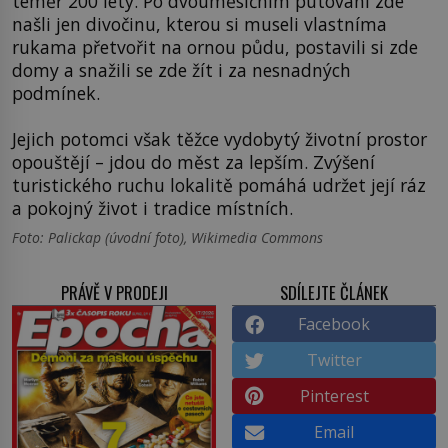
téměř 200 lety. Po dvouměsíčním putování zde
našli jen divočinu, kterou si museli vlastníma
rukama přetvořit na ornou půdu, postavili si zde
domy a snažili se zde žít i za nesnadných
podmínek.
Jejich potomci však těžce vydobytý životní prostor
opouštějí – jdou do měst za lepším. Zvýšení
turistického ruchu lokalitě pomáhá udržet její ráz
a pokojný život i tradice místních.
Foto: Palickap (úvodní foto), Wikimedia Commons
PRÁVĚ V PRODEJI
SDÍLEJTE ČLÁNEK
Facebook
Twitter
Pinterest
Email