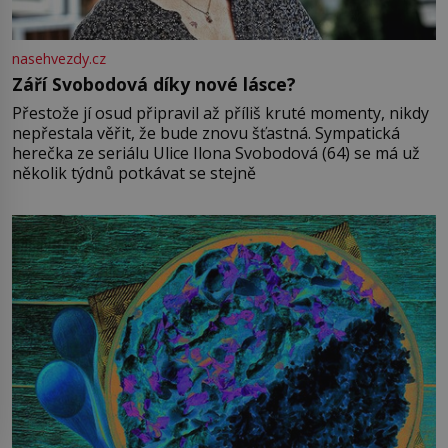
nasehvezdy.cz
Září Svobodová díky nové lásce?
Přestože jí osud připravil až příliš kruté momenty, nikdy
nepřestala věřit, že bude znovu šťastná. Sympatická
herečka ze seriálu Ulice Ilona Svobodová (64) se má už
několik týdnů potkávat se stejně