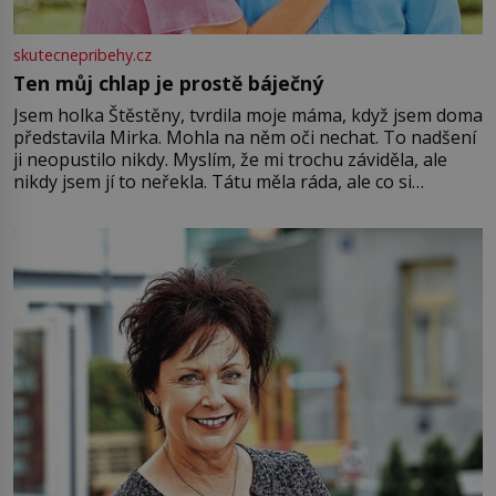
skutecnepribehy.cz
Ten můj chlap je prostě báječný
Jsem holka Štěstěny, tvrdila moje máma, když jsem doma
představila Mirka. Mohla na něm oči nechat. To nadšení
ji neopustilo nikdy. Myslím, že mi trochu záviděla, ale
nikdy jsem jí to neřekla. Tátu měla ráda, ale co si
pamatuji, tak jsme s Mirkem byli zamilovaní mnohem víc.
Jsme spolu moc rádi Tehdy byla jiná doba, když