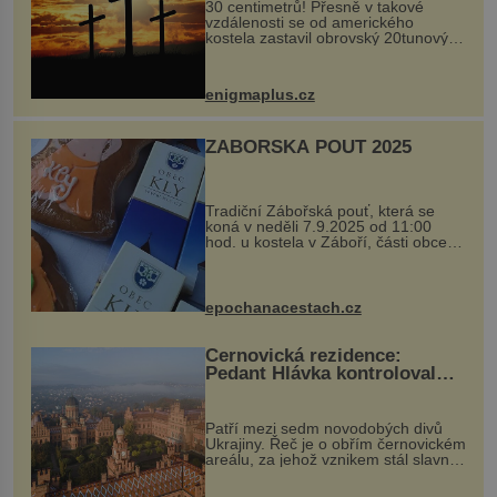
30 centimetrů! Přesně v takové
vzdálenosti se od amerického
kostela zastavil obrovský 20tunový
balvan, který se v květnu 2014
nečekaně odtrhl od nedaleké skály
při její demolici. Podle místních stojí
enigmaplus.cz
...
ZÁBOŘSKÁ POUŤ 2025
Tradiční Zábořská pouť, která se
koná v neděli 7.9.2025 od 11:00
hod. u kostela v Záboří, části obce
Kly u Mělníka. V programu naleznete
komentovanou prohlídku kostela,
dobovou hudbu, řemesla, atrakce...
epochanacestach.cz
Černovická rezidence:
Pedant Hlávka kontroloval
každou cihlu
Patří mezi sedm novodobých divů
Ukrajiny. Řeč je o obřím černovickém
areálu, za jehož vznikem stál slavný
český architekt Josef Hlávka. Ten si
na něm dal mimořádně záležet. Jeho