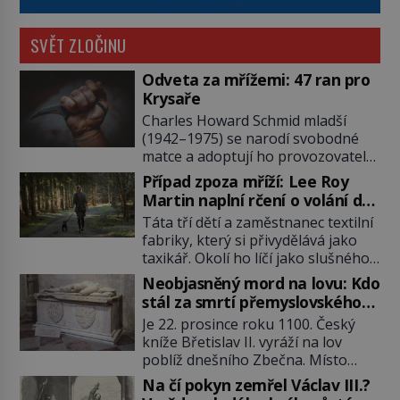
SVĚT ZLOČINU
Odveta za mřížemi: 47 ran pro
Krysaře
Charles Howard Schmid mladší
(1942–1975) se narodí svobodné
matce a adoptují ho provozovatelé
pečovatelského domu Charles a
Případ zpoza mříží: Lee Roy
Katharine Schmidovi. Synek jim
Martin naplní rčení o volání do
mnoho radosti nepřinese. Mezi
lesa
Táta tří dětí a zaměstnanec textilní
přáteli v arizonském Tusconu se
fabriky, který si přivydělává jako
mu přezdívá Krysař. Je to pohledný
taxikář. Okolí ho líčí jako slušného
a charismatický mladík, kterému to
člověka. To je Lee Roy Martin
ve škole dvakrát nejde. Exceluje ale
Neobjasněný mord na lovu: Kdo
(1937–1972), jinak též Škrtič z
v tělocviku. Škola si díky němu
stál za smrtí přemyslovského
Gaffney, městečka v Jižní Karolíně.
může vystavit […]
knížete Břetislava II.?
Je 22. prosince roku 1100. Český
Mezi lety 1967 až 1968 zavraždí dvě
kníže Břetislav II. vyráží na lov
ženy a dvě dívky. Dne 20. května
poblíž dnešního Zbečna. Místo
1967 znásilní a zavraždí 32letou
návratu na Pražský hrad však
Annie Lucille Dedmondovou. […]
Na čí pokyn zemřel Václav III.?
přichází smrt. Muž na něj zaútočí