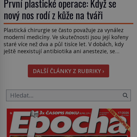
První plastické operace: Když se
nový nos rodí z kůže na tváři
Plastická chirurgie se často považuje za vynález
moderní medicíny. Ve skutečnosti jsou její kořeny
staré více než dva a půl tisíce let. V dobách, kdy
ještě neexistují antibiotika ani anestezie, se
odvážní lékaři pokoušejí vracet lidem tváře
znetvořené válkou, tresty nebo nehodami. Jejich
DALŠÍ ČLÁNKY Z RUBRIKY ›
metody jsou překvapivě promyšlené a některé
principy používají chirurgové dodnes. Úplně první
[…]