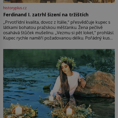
historyplus.cz
Ferdinand I. zatrhl šizení na tržištích
„Prvotřídní kvalita, dovoz z Itálie,“ přesvědčuje kupec s
látkami bohatou pražskou měšťanku. Žena pečlivě
osahává štůček mušelínu. „Vezmu si pět loket,“ prohlásí.
Kupec rychle naměří požadovanou délku. Pořádný kus
mu přitom zůstane za prsty… „Na šaty ho bude málo,
milostpaní. Stačí jenom na sukni,“ zhodnotí švadlena
množství růžového mušelínu. „Ošidili vás, podívejte.“
Vezme do ruky dřevěnou