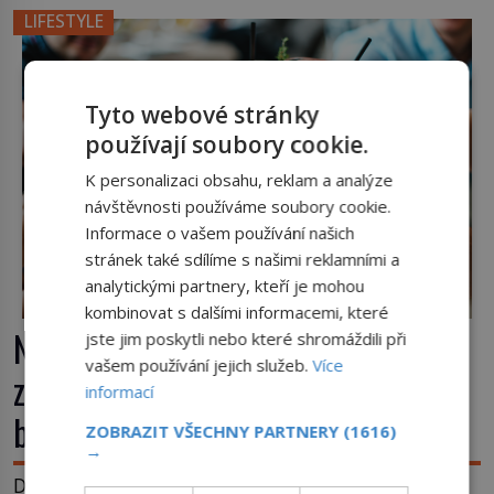
místo klasické americké rye whiskey či klidně
LIFESTYLE
bourbonu nepoužijete skotskou whisku. Co se
stane? Inu, koktejl bude stále skvělý, ale už to
nebude Manhattan ale […]
Tyto webové stránky
používají soubory cookie.
K personalizaci obsahu, reklam a analýze
návštěvnosti používáme soubory cookie.
Informace o vašem používání našich
stránek také sdílíme s našimi reklamními a
analytickými partnery, kteří je mohou
kombinovat s dalšími informacemi, které
Nápoj, která chutná po seně. Jak
jste jim poskytli nebo které shromáždili při
vašem používání jejich služeb.
Více
znechucený Američan vymyslel
informací
brčko
ZOBRAZIT VŠECHNY PARTNERY
(1616)
→
Dnes je brčko naprostou samozřejmostí. Jenže