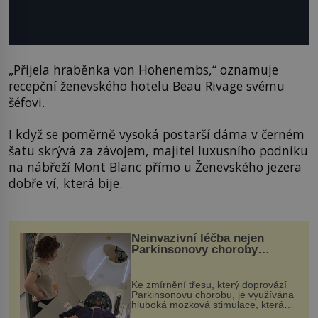
„Přijela hraběnka von Hohenembs,“ oznamuje
recepční ženevského hotelu Beau Rivage svému
šéfovi.
I když se poměrně vysoká postarší dáma v černém
šatu skrývá za závojem, majitel luxusního podniku
na nábřeží Mont Blanc přímo u Ženevského jezera
dobře ví, která bije.
Neinvazivní léčba nejen
Parkinsonovy choroby
pomocí ultrazvukové
„helmy“
Ke zmírnění třesu, který doprovází
Parkinsonovu chorobu, je využívána
hluboká mozková stimulace, která
však vyžaduje vysoce invazivní