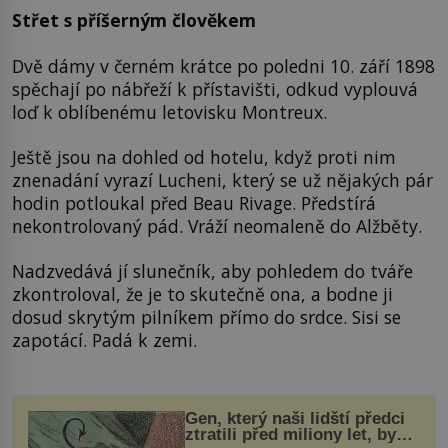
Střet s příšerným člověkem
Dvě dámy v černém krátce po poledni 10. září 1898
spěchají po nábřeží k přístavišti, odkud vyplouvá
loď k oblíbenému letovisku Montreux.
Ještě jsou na dohled od hotelu, když proti nim
znenadání vyrazí Lucheni, který se už nějakých pár
hodin potloukal před Beau Rivage. Předstírá
nekontrolovaný pád. Vráží neomaleně do Alžběty.
Nadzvedává jí slunečník, aby pohledem do tváře
zkontroloval, že je to skutečně ona, a bodne ji
dosud skrytým pilníkem přímo do srdce. Sisi se
zapotácí. Padá k zemi.
Gen, který naši lidští předci
ztratili před miliony let, by