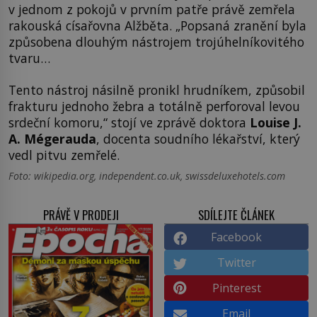
v jednom z pokojů v prvním patře právě zemřela
rakouská císařovna Alžběta. „Popsaná zranění byla
způsobena dlouhým nástrojem trojúhelníkovitého
tvaru…
Tento nástroj násilně pronikl hrudníkem, způsobil
frakturu jednoho žebra a totálně perforoval levou
srdeční komoru,“ stojí ve zprávě doktora
Louise J.
A. Mégerauda
, docenta soudního lékařství, který
vedl pitvu zemřelé.
Foto: wikipedia.org, independent.co.uk, swissdeluxehotels.com
PRÁVĚ V PRODEJI
SDÍLEJTE ČLÁNEK
Facebook
Twitter
Pinterest
Email