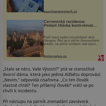
Kly u Mělníka. V programu naleznete
komentovanou prohlídku kostela,
dobovou hudbu, řemesla, atrakce...
epochanacestach.cz
Černovická rezidence:
Pedant Hlávka kontroloval
každou cihlu
Patří mezi sedm novodobých divů
Ukrajiny. Řeč je o obřím černovickém
areálu, za jehož vznikem stál slavný
český architekt Josef Hlávka. Ten si
na něm dal mimořádně záležet. Jeho
stavební plány by při ...
historyplus.cz
„Stalo se něco, Vaše Výsosti?“ ptá se starostlivě
dvorní dáma, která jako jediná Alžbětu doprovází.
„Nevím,“ odpovídá císařovna. „Co ten člověk
vlastně chtěl? Ten příšerný člověk!“ vrátí se po
chvíli k incidentu.
Při nástupu na parník znenadání zavrávorá.