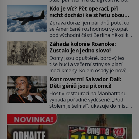
na dveře. O další okamžik později
Kdo je víc? Pět operací, při
vlečou nebožáka do auta, a pak už
nichž dochází ke střetu obou
ho nikdy nikdo nespatří. Dostal se
tajných služeb
Zpráva dorazí jen pár dnů poté, co
totiž do rukou všemocné KGB. Jako
se Američané rozhodnou vykopat
sourozenci, kteří si nemohou přijít
pod východní částí Berlína několik
na jméno. Neustále se předhání v
stovek metrů dlouhý tunel. Sověti
plánování sabotáží, […]
Záhada kolonie Roanoke:
na sobě nenechají nic znát a
Zůstalo jen jedno slovo!
nechají nepřítele, aby si myslel, že
Domy jsou opuštěné, borový les
je přechytračil. Cennou informaci
tiše hučí a večerní stíny se plazí
jim dodá jeden z agentů. Oba
mezi kmeny. Kolem osady je nově
tábory jsou zvyklé působit v pozadí
postavená palisáda, ale ani to
a podle situace tlačit, jak oni […]
Kontroverzní Salvador Dalí:
nejspíš nedokáže osadníky
Děti géniů jsou pitomci!
zachránit. Muži, ženy, děti – všichni
Host v restauraci na Manhattanu
jsou pryč. Nadobro a navždycky!
vypadá pořádně vyděšeně: „Pod
Kapitán John White (asi 1539–1593)
stolem je šelma!“, ukazuje do míst,
v srpnu 1587 naposledy zamává
kde má nedaleko sedící Salvador
své právě narozené vnučce a
Dalí nohy. „Není důvod k obavám,
vstoupí na palubu. Nechce […]
to je obyčejná kočka přemalovaná
v op art designu,“ uklidňuje ho
malíř. Zabere to. Tato „kočka“ je