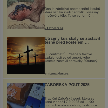
mohl pomoci s léčbou
„nemoci králů“
Dna je zánětlivé onemocnění kloubů,
které vzniká kvůli nadbytku kyseliny
močové v těle. Ta se ve formě
krystalků ukládá v blízkosti kloubů,
nejčastěji přitom postihuje palce na
nohou, a způsobuje bole...
21stoleti.cz
Utržený kus skály se zastavil
těsně před kostelem!
Ochránila ho boží síla?
30 centimetrů! Přesně v takové
vzdálenosti se od amerického
kostela zastavil obrovský 20tunový
balvan, který se v květnu 2014
nečekaně odtrhl od nedaleké skály
při její demolici. Podle místních stojí
enigmaplus.cz
...
ZÁBOŘSKÁ POUŤ 2025
Tradiční Zábořská pouť, která se
koná v neděli 7.9.2025 od 11:00
hod. u kostela v Záboří, části obce