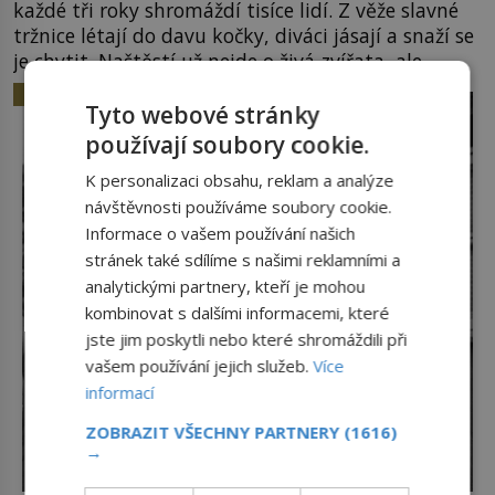
každé tři roky shromáždí tisíce lidí. Z věže slavné
tržnice létají do davu kočky, diváci jásají a snaží se
je chytit. Naštěstí už nejde o živá zvířata, ale
jenom o plyšové suvenýry. Kdysi to ale bylo jinak.
HISTORIE
Tato veselá podívaná připomíná jeden z
Tyto webové stránky
nejpodivnějších a zároveň nejkrutějších zvyků […]
používají soubory cookie.
K personalizaci obsahu, reklam a analýze
návštěvnosti používáme soubory cookie.
Informace o vašem používání našich
stránek také sdílíme s našimi reklamními a
analytickými partnery, kteří je mohou
kombinovat s dalšími informacemi, které
jste jim poskytli nebo které shromáždili při
vašem používání jejich služeb.
Více
informací
ZOBRAZIT VŠECHNY PARTNERY
(1616)
→