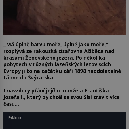
„
Má úplně barvu moře, úplně jako moře,“
rozplývá se rakouská císařovna Alžběta nad
krásami Ženevského jezera. Po několika
pobytech v různých lázeňských letoviscích
Evropy ji to na začátku září 1898 neodolatelně
táhne do Švýcarska.
I navzdory přání jejího manžela Františka
Josefa I., který by chtěl se svou Sisi trávit více
času…
Reklama