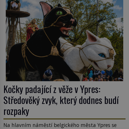
ghetto založené v roce 1555. Pokud jde o vztah
k Židům, nemá se Řím čím chlubit. […]
Kočky padající z věže v Ypres:
Středověký zvyk, který dodnes budí
rozpaky
Na hlavním náměstí belgického města Ypres se