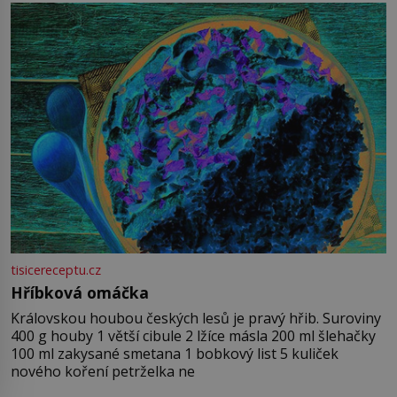
tisicereceptu.cz
Hříbková omáčka
Královskou houbou českých lesů je pravý hřib. Suroviny
400 g houby 1 větší cibule 2 lžíce másla 200 ml šlehačky
100 ml zakysané smetana 1 bobkový list 5 kuliček
nového koření petrželka ne