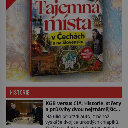
HISTORIE
KGB versus CIA: Historie, střety
a průšvihy dvou nejznámějších
tajných služeb historie
Na ulici přibrzdí auto, z něhož
vyskáče dvojice urostlých chlapíků.
Stačí pár vteřin a už agresivně buší