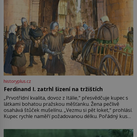
historyplus.cz
Ferdinand I. zatrhl šizení na tržištích
„Prvotřídní kvalita, dovoz z Itálie,“ přesvědčuje kupec s
látkami bohatou pražskou měšťanku. Žena pečlivě
osahává štůček mušelínu. „Vezmu si pět loket,“ prohlásí.
Kupec rychle naměří požadovanou délku. Pořádný kus
mu přitom zůstane za prsty… „Na šaty ho bude málo,
milostpaní. Stačí jenom na sukni,“ zhodnotí švadlena
množství růžového mušelínu. „Ošidili vás, podívejte.“