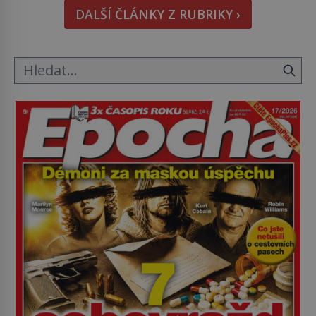
pověsil Napoleon? Samotný císař Napoleon
DALŠÍ ČLÁNKY Z RUBRIKY ›
Bonaparte (1769–1821) má pro malbu slabost, a
tak si ji ještě jako první konzul přemístí do své
ložnice v Tuilerisjkém […]