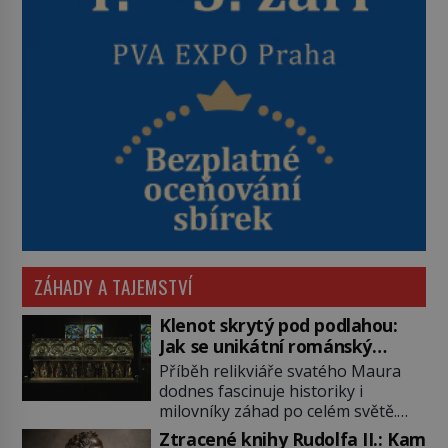
ZÁHADY A TAJEMSTVÍ
Klenot skrytý pod podlahou:
Jak se unikátní románský
poklad dostal do zapadlého
Příběh relikviáře svatého Maura
Bečova?
dodnes fascinuje historiky i
milovníky záhad po celém světě.
Tato románská zlatnická památka
Ztracené knihy Rudolfa II.: Kam