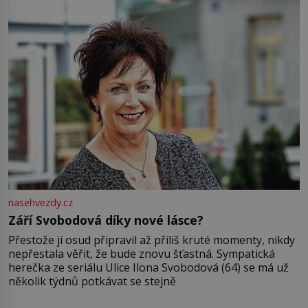
nasehvezdy.cz
Září Svobodová díky nové lásce?
Přestože jí osud připravil až příliš kruté momenty, nikdy
nepřestala věřit, že bude znovu šťastná. Sympatická
herečka ze seriálu Ulice Ilona Svobodová (64) se má už
několik týdnů potkávat se stejně