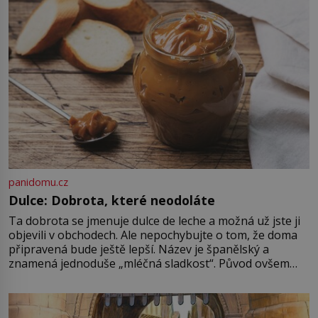
zastáncem stoicismu, učení, […]
panidomu.cz
Dulce: Dobrota, které neodoláte
Ta dobrota se jmenuje dulce de leche a možná už jste ji
objevili v obchodech. Ale nepochybujte o tom, že doma
připravená bude ještě lepší. Název je španělský a
znamená jednoduše „mléčná sladkost“. Původ ovšem
není úplně jednoznačný, o autorství této receptury se
pře hned několik latinskoamerických zemí a k tomu
Francie, kde se traduje,