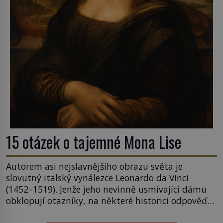
15 otázek o tajemné Mona Lise
Autorem asi nejslavnějšího obrazu světa je
slovutný italský vynálezce Leonardo da Vinci
(1452–1519). Jenže jeho nevinně usmívající dámu
obklopují otazníky, na některé historici odpověď
objeví, jiné zůstanou nezodpovězené. Kam si ji