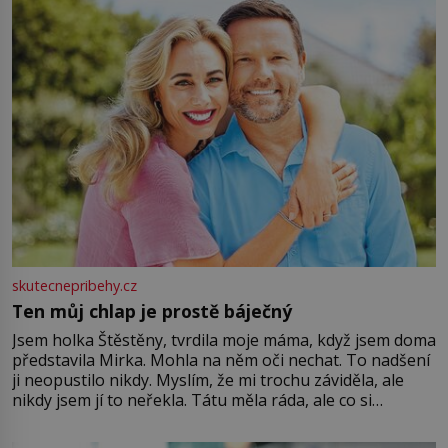
větší harmonii a klid. Je důležité
skutecnepribehy.cz
Ten můj chlap je prostě báječný
Jsem holka Štěstěny, tvrdila moje máma, když jsem doma
představila Mirka. Mohla na něm oči nechat. To nadšení
ji neopustilo nikdy. Myslím, že mi trochu záviděla, ale
nikdy jsem jí to neřekla. Tátu měla ráda, ale co si
pamatuji, tak jsme s Mirkem byli zamilovaní mnohem víc.
Jsme spolu moc rádi Tehdy byla jiná doba, když