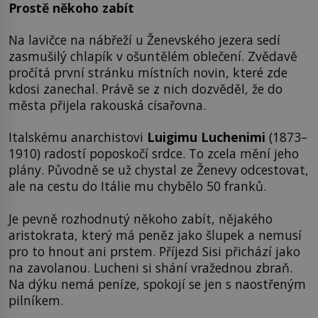
Prostě někoho zabít
Na lavičce na nábřeží u Ženevského jezera sedí
zasmušilý chlapík v ošuntělém oblečení. Zvědavě
pročítá první stránku místních novin, které zde
kdosi zanechal. Právě se z nich dozvěděl, že do
města přijela rakouská císařovna.
Italskému anarchistovi
Luigimu Luchenimi
(1873–
1910) radostí poposkočí srdce. To zcela mění jeho
plány. Původně se už chystal ze Ženevy odcestovat,
ale na cestu do Itálie mu chybělo 50 franků.
Je pevně rozhodnutý někoho zabít, nějakého
aristokrata, který má peněz jako šlupek a nemusí
pro to hnout ani prstem. Příjezd Sisi přichází jako
na zavolanou. Lucheni si shání vražednou zbraň.
Na dýku nemá peníze, spokojí se jen s naostřeným
pilníkem.