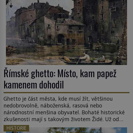
Římské ghetto: Místo, kam papež
kamenem dohodil
Ghetto je část města, kde musí žít, většinou
nedobrovolně, náboženská, rasová nebo
národnostní menšina obyvatel. Bohaté historické
zkušenosti mají s takovým životem Židé. Už od
středověku jsou totiž v každou chvíli nuceni v
HISTORIE
nějakém žít. Mezi ty nejslavnější patří i římské