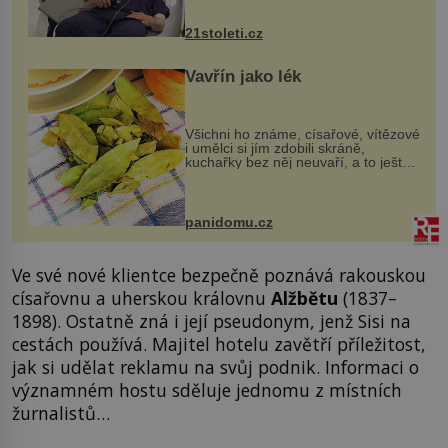
zákrok. Ultrazvuk zase není vhodný
k dostatečně přesnému zacílení ...
21stoleti.cz
Vavřín jako lék
Všichni ho známe, císařové, vítězové
i umělci si jím zdobili skráně,
kuchařky bez něj neuvaří, a to ještě
nevíte, že bobkový list může výrazně
zmírnit některé naše neduhy.
Obsahuje v malém množství ně...
panidomu.cz
Ve své nové klientce bezpečně poznává rakouskou
císařovnu a uherskou královnu
Alžbětu
(1837–
1898). Ostatně zná i její pseudonym, jenž Sisi na
cestách používá. Majitel hotelu zavětří příležitost,
jak si udělat reklamu na svůj podnik. Informaci o
významném hostu sděluje jednomu z místních
žurnalistů…