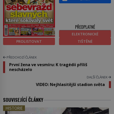
PŘEDPLATNÉ
ELEKTRONICKÉ
PROLISTOVAT
TIŠTĚNÉ
PŘEDCHOZÍ ČLÁNEK
První žena ve vesmíru: K tragédii příliš
nescházelo
DALŠÍ ČLÁNEK
VIDEO: Nejhlasitější stadion světa
SOUVISEJÍCÍ ČLÁNKY
HISTORIE