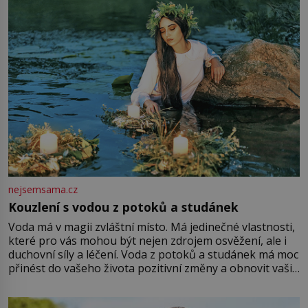
Vezme do ruky dřevěnou
nejsemsama.cz
Kouzlení s vodou z potoků a studánek
Voda má v magii zvláštní místo. Má jedinečné vlastnosti,
které pro vás mohou být nejen zdrojem osvěžení, ale i
duchovní síly a léčení. Voda z potoků a studánek má moc
přinést do vašeho života pozitivní změny a obnovit vaši
energii. Využitím těchto přírodních zdrojů v magii
můžete obohatit své rituály a přinést do svého života