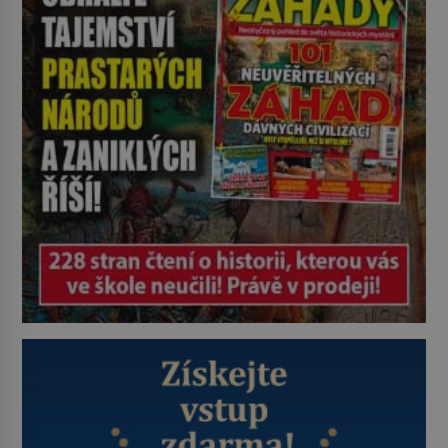
jeho miláčkem, jmenuje se Babou a
ve skutečnosti je to ocelot. Babou
[…]