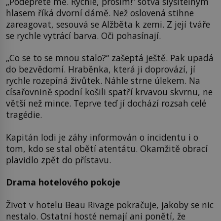
„Podepřete mě. Rychle, prosím!“ sotva slyšitelným
hlasem říká dvorní dámě. Než oslovená stihne
zareagovat, sesouvá se Alžběta k zemi. Z její tváře
se rychle vytrácí barva. Oči pohasínají.
„Co se to se mnou stalo?“ zašeptá ještě. Pak upadá
do bezvědomí. Hraběnka, která ji doprovází, jí
rychle rozepíná živůtek. Náhle strne úlekem. Na
císařovnině spodní košili spatří krvavou skvrnu, ne
větší než mince. Teprve teď jí dochází rozsah celé
tragédie.
Kapitán lodi je záhy informován o incidentu i o
tom, kdo se stal obětí atentátu. Okamžitě obrací
plavidlo zpět do přístavu.
Drama hotelového pokoje
Život v hotelu Beau Rivage pokračuje, jakoby se nic
nestalo. Ostatní hosté nemají ani ponětí, že