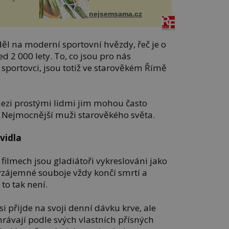
nejsemsama.cz
děl na moderní sportovní hvězdy, řeč je o
ed 2 000 lety. To, co jsou pro nás
ší sportovci, jsou totiž ve starověkém Římě
 mezi prostými lidmi jim mohou často
. Nejmocnější muži starověkého světa.
vidla
filmech jsou gladiátoři vykreslováni jako
h vzájemné souboje vždy končí smrtí a
 to tak není.
 přijde na svoji denní dávku krve, ale
rávají podle svých vlastních přísných