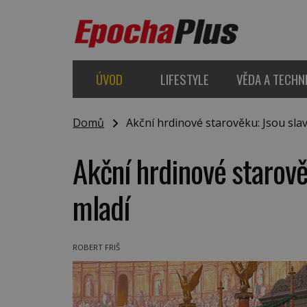
ÚVOD
LIFESTYLE
VĚDA A TECHN
Domů
Akční hrdinové starověku: Jsou slavn
Akční hrdinové starověk
mladí
ROBERT FRIŠ