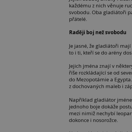
každému z nich věnuje ru
svobodu. Oba gladiátoři p
přátelé.
Raději boj než svobodu
Je jasné, že gladiátoři maj
to i ti, kteří se do arény d
Jejich jména znají v někte
říše rozkládající se od sev
do Mezopotámie a Egypta. O
z dochovaných maleb i zápi
Například gladiátor jmé
jednoho boje dokáže postu
mezi nimiž nechybí leopar
dokonce i nosorožce.