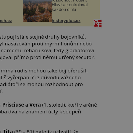
Hlávka kontroloval
každou cihlu
ach.cz
historyplus.cz
stupují stále stejné druhy bojovníků.
yl nasazován proti myrmillonům nebo
známému retiariusovi, tedy gladiátorovi
bojoval přímo proti němu určený secutor.
umma rudis mohou také boj přerušit,
říliš vyčerpaní či z důvodu vážného
gladiátoři se mohou rozhodnout pro
í.
h
Prisciuse
a
Vera
(1. století), kteří v aréně
 oba dva na znamení úcty k soupeři
ře
Tita
(39 – 81) natolik uchvátí, že