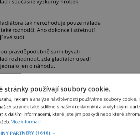
íklad i současné výzkumy hrobek
 gladiátora tak nerozhoduje pouze nálada
 také rozhodčí. Ano dokonce i střetnutí
 své sudí.
sou pravděpodobně sami bývalí
lad rozhodnout, zda gladiátor upadl
e jednalo jen o náhodu.
 jeho život ponechán vůli davu, nebo
ém mu však bylo povoleno se zvednou a
 stránky používají soubory cookie.
dá o tom například nápis na náhrobku
bsahu, reklam a analýze návštěvnosti používáme soubory cookie. 
století).
šich stránek také sdílíme s našimi reklamními a analytickými partn
s dalšími informacemi, které jste jim poskytli nebo které shromá
ros ubohý. Po zlomení soupeře Demetriose
lužeb.
Více informací
CHNY PARTNERY
(1616) →
naná zrada Summa rudis zabila mne,