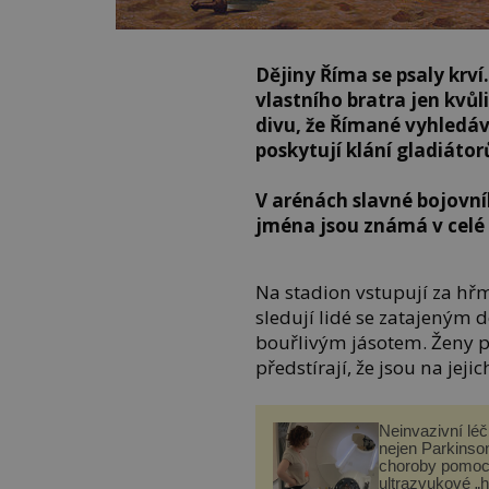
Dějiny Říma se psaly krv
vlastního bratra jen kvů
divu, že Římané vyhledáv
poskytují klání gladiátor
V arénách slavné bojovníky 
jména jsou známá v celé 5
Na stadion vstupují za hř
sledují lidé se zatajeným 
bouřlivým jásotem. Ženy po
předstírají, že jsou na jeji
Neinvazivní lé
nejen Parkinso
choroby pomoc
ultrazvukové „