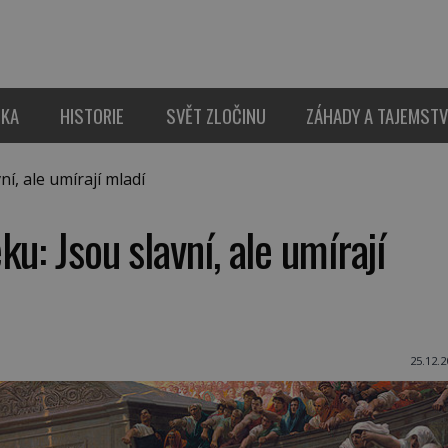
IKA
HISTORIE
SVĚT ZLOČINU
ZÁHADY A TAJEMSTV
í, ale umírají mladí
u: Jsou slavní, ale umírají
25.12.2