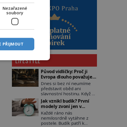
Nezařazené
soubory
E PŘIJMOUT
LIFESTYLE
Původ vidličky: Proč ji
Evropa dlouho považuje
za nástroj samotného
Dnes si bez ní neumíme
satana?
představit oběd ani
slavnostní hostinu. Když se
však vidlička v raném
Jak vznikl budík? První
středověku objevuje na
modely zvoní jen v
evropských stolech,
jedinou nastavenou
Každé ráno nás
vzbuzuje pohoršení,
hodinu
nemilosrdně vytáhne z
posměch i strach. Mnozí
postele. Budík patří k
duchovní ji označují za