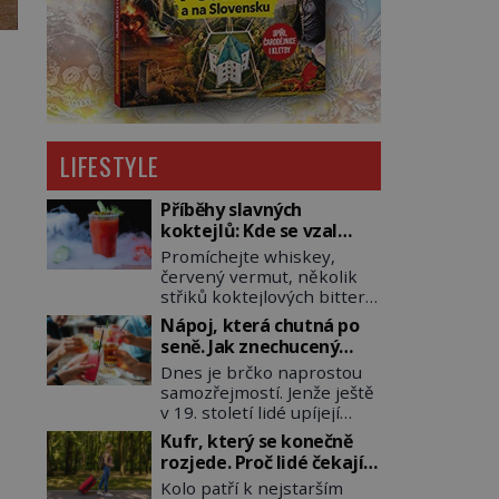
LIFESTYLE
Příběhy slavných
koktejlů: Kde se vzal
Manhattan a Bloody
Promíchejte whiskey,
Mary?
červený vermut, několik
střiků koktejlových bitters
a led, sceďte, ozdobte
Nápoj, která chutná po
koktejlovou třešinkou a
seně. Jak znechucený
tadá… Manhattan je tu! A
Američan vymyslel brčko
Dnes je brčko naprostou
pokud to má být skutečně
samozřejmostí. Jenže ještě
on, dejte si pozor, ať místo
v 19. století lidé upíjejí
klasické americké rye
limonády i koktejly dutými
whiskey či klidně
Kufr, který se konečně
stébly žita nebo žitné
bourbonu nepoužijete
rozjede. Proč lidé čekají
slámy. Fungují sice dobře,
skotskou whisku. Co se
na kolečka téměř pět
Kolo patří k nejstarším
mají ale jednu
stane? Inu, koktejl bude