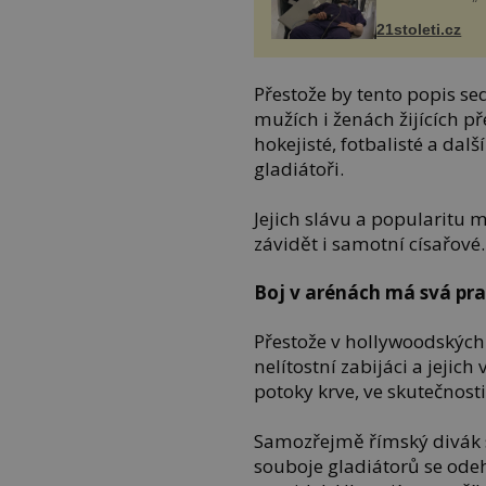
21stoleti.cz
Přestože by tento popis se
mužích i ženách žijících př
hokejisté, fotbalisté a dal
gladiátoři.
Jejich slávu a popularitu
závidět i samotní císařové
Boj v arénách má svá pra
Přestože v hollywoodských 
nelítostní zabijáci a jejic
potoky krve, ve skutečnosti
Samozřejmě římský divák si
souboje gladiátorů se odeh