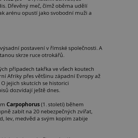
dis. Dřevěný meč, čímž oběma udělí
ak arénu opustí jako svobodní muži a
í výsadní postavení v římské společnosti. A
ostanou skrze ruce otrokářů.
rých případech takřka ve všech koutech
erní Afriky přes většinu západní Evropy až
 jejich skutcích se historici
sů dozvídají ještě dnes.
nem
Carpophorus
(1. století) během
pně zabít na 20 nebezpečných zvířat,
d, lev, medvěd a svým kopím zabije