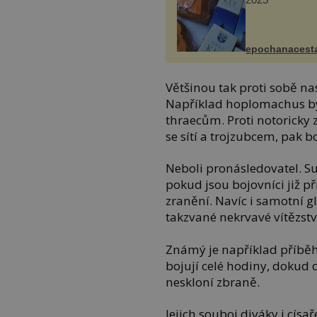
epochanacest
Většinou tak proti sobě na
Například hoplomachus b
thraecům. Proti notoricky 
se sítí a trojzubcem, pak 
Neboli pronásledovatel. S
pokud jsou bojovníci již p
zranění. Navíc i samotní 
takzvané nekrvavé vítězstv
Známý je například příbě
bojují celé hodiny, dokud
neskloní zbraně.
Jejich souboj diváky i císa