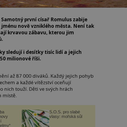
í. Samotný první císař Romulus zabije
li jménu nově vzniklého města. Není tak
ají krvavou zábavu, kterou jim
ů.
sledují i desítky tisíc lidí a jejich
0 milionové říši.
mění až 87 000 diváků. Každý jejich pohyb
dechem a každé vítězství oceňují
 nich touží. Děti ve svých hrách
ch místě.
čba
S.O.S. pro slabé
novy
vlasy: mořská sůl
í
helmy“