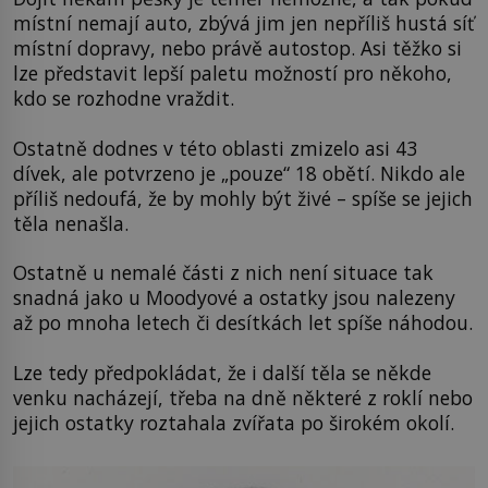
místní nemají auto, zbývá jim jen nepříliš hustá síť
místní dopravy, nebo právě autostop. Asi těžko si
lze představit lepší paletu možností pro někoho,
kdo se rozhodne vraždit.
Ostatně dodnes v této oblasti zmizelo asi 43
dívek, ale potvrzeno je „pouze“ 18 obětí. Nikdo ale
příliš nedoufá, že by mohly být živé – spíše se jejich
těla nenašla.
Ostatně u nemalé části z nich není situace tak
snadná jako u Moodyové a ostatky jsou nalezeny
až po mnoha letech či desítkách let spíše náhodou.
Lze tedy předpokládat, že i další těla se někde
venku nacházejí, třeba na dně některé z roklí nebo
jejich ostatky roztahala zvířata po širokém okolí.