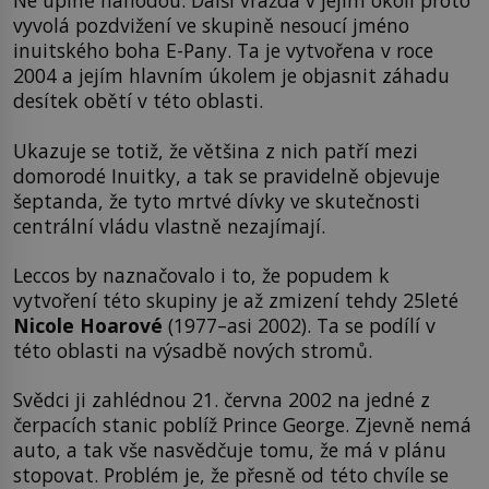
Ne úplně náhodou. Další vražda v jejím okolí proto
vyvolá pozdvižení ve skupině nesoucí jméno
inuitského boha E-Pany. Ta je vytvořena v roce
2004 a jejím hlavním úkolem je objasnit záhadu
desítek obětí v této oblasti.
Ukazuje se totiž, že většina z nich patří mezi
domorodé Inuitky, a tak se pravidelně objevuje
šeptanda, že tyto mrtvé dívky ve skutečnosti
centrální vládu vlastně nezajímají.
Leccos by naznačovalo i to, že popudem k
vytvoření této skupiny je až zmizení tehdy 25leté
Nicole Hoarové
(1977–asi 2002). Ta se podílí v
této oblasti na výsadbě nových stromů.
Svědci ji zahlédnou 21. června 2002 na jedné z
čerpacích stanic poblíž Prince George. Zjevně nemá
auto, a tak vše nasvědčuje tomu, že má v plánu
stopovat. Problém je, že přesně od této chvíle se