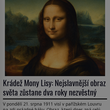
samozřejmě, krom toho je ještě drogový dealer,
který neváhá odstranit z cesty všechny práskače,
zatímco […]
Krádež Mony Lisy: Nejslavnější obraz
světa zůstane dva roky nezvěstný
V pondělí 21. srpna 1911 visí v pařížském Louvru
na zdi prázdné háky. Obraz, který dnes zná celý