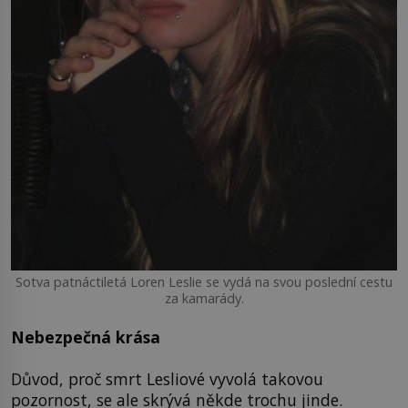
Sotva patnáctiletá Loren Leslie se vydá na svou poslední cestu
za kamarády.
Nebezpečná krása
Důvod, proč smrt Lesliové vyvolá takovou
pozornost, se ale skrývá někde trochu jinde.