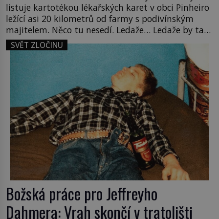
listuje kartotékou lékařských karet v obci Pinheiro
ležící asi 20 kilometrů od farmy s podivínským
majitelem. Něco tu nesedí. Ledaže… Ledaže by ta
mladá dívka z farmy byla ne manželkou, ale
SVĚT ZLOČINU
dcerou – a všechny ty děti byly zplozené v incestu.
Na sociálním odboru jednoho z […]
Božská práce pro Jeffreyho
Dahmera: Vrah skončí v tratolišti