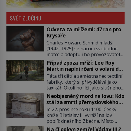
SVĚT ZLOČINU
Odveta za mřížemi: 47 ran pro
Krysaře
Charles Howard Schmid mladší
(1942–1975) se narodí svobodné
matce a adoptují ho provozovatelé
pečovatelského domu Charles a
Případ zpoza mříží: Lee Roy
Katharine Schmidovi. Synek jim
Martin naplní rčení o volání do
mnoho radosti nepřinese. Mezi
lesa
Táta tří dětí a zaměstnanec textilní
přáteli v arizonském Tusconu se
fabriky, který si přivydělává jako
mu přezdívá Krysař. Je to pohledný
taxikář. Okolí ho líčí jako slušného
a charismatický mladík, kterému to
člověka. To je Lee Roy Martin
ve škole dvakrát nejde. Exceluje ale
Neobjasněný mord na lovu: Kdo
(1937–1972), jinak též Škrtič z
v tělocviku. Škola si díky němu
stál za smrtí přemyslovského
Gaffney, městečka v Jižní Karolíně.
může vystavit […]
knížete Břetislava II.?
Je 22. prosince roku 1100. Český
Mezi lety 1967 až 1968 zavraždí dvě
kníže Břetislav II. vyráží na lov
ženy a dvě dívky. Dne 20. května
poblíž dnešního Zbečna. Místo
1967 znásilní a zavraždí 32letou
návratu na Pražský hrad však
Annie Lucille Dedmondovou. […]
Na čí pokyn zemřel Václav III.?