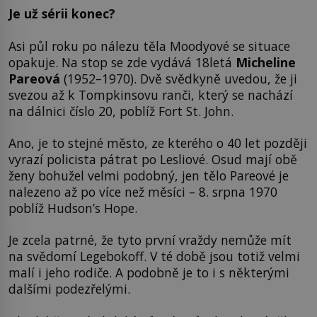
Je už sérii konec?
Asi půl roku po nálezu těla Moodyové se situace
opakuje. Na stop se zde vydává 18letá
Micheline
Pareová
(1952–1970). Dvě svědkyně uvedou, že ji
svezou až k Tompkinsovu ranči, který se nachází
na dálnici číslo 20, poblíž Fort St. John.
Ano, je to stejné město, ze kterého o 40 let později
vyrazí policista pátrat po Lesliové. Osud mají obě
ženy bohužel velmi podobný, jen tělo Pareové je
nalezeno až po více než měsíci – 8. srpna 1970
poblíž Hudson’s Hope.
Je zcela patrné, že tyto první vraždy nemůže mít
na svědomí Legebokoff. V té době jsou totiž velmi
malí i jeho rodiče. A podobně je to i s některými
dalšími podezřelými.