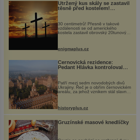
Utržený kus skály se zastavil
těsně před kostelem!
Ochránila ho boží síla?
30 centimetrů! Přesně v takové
vzdálenosti se od amerického
kostela zastavil obrovský 20tunový
balvan, který se v květnu 2014
nečekaně odtrhl od nedaleké skály
při její demolici. Podle místních stojí
enigmaplus.cz
...
Černovická rezidence:
Pedant Hlávka kontroloval
každou cihlu
Patří mezi sedm novodobých divů
Ukrajiny. Řeč je o obřím černovickém
areálu, za jehož vznikem stál slavný
český architekt Josef Hlávka. Ten si
na něm dal mimořádně záležet. Jeho
stavební plány by při ...
historyplus.cz
Gruzínské masové knedlíčky