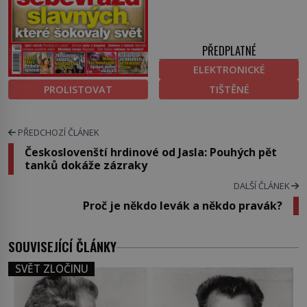
PŘEDPLATNÉ
ELEKTRONICKÉ
PROLISTOVAT
TIŠTĚNÉ
PŘEDCHOZÍ ČLÁNEK
Českoslovenští hrdinové od Jasla: Pouhých pět
tanků dokáže zázraky
DALŠÍ ČLÁNEK
Proč je někdo levák a někdo pravák?
SOUVISEJÍCÍ ČLÁNKY
SVĚT ZLOČINU