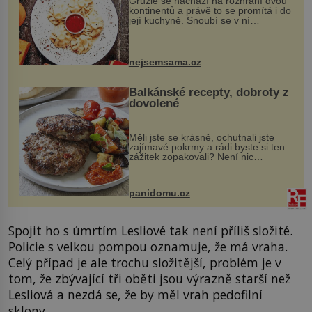
Gruzie se nachází na rozhraní dvou
kontinentů a právě to se promítá i do
její kuchyně. Snoubí se v ní
evropské a asijské chutě a díky tomu
vznikají rozmanité a chuťově bohaté
pokrmy, které rozhodně st...
nejsemsama.cz
Balkánské recepty, dobroty z
dovolené
Měli jste se krásně, ochutnali jste
zajímavé pokrmy a rádi byste si ten
zážitek zopakovali? Není nic
snazšího. Pljeskavica (10 porcí)
Možná jste ji ochutnali na dovolené v
bývalé Jugoslávii, lze ji vi...
panidomu.cz
Spojit ho s úmrtím Lesliové tak není příliš složité.
Policie s velkou pompou oznamuje, že má vraha.
Celý případ je ale trochu složitější, problém je v
tom, že zbývající tři oběti jsou výrazně starší než
Lesliová a nezdá se, že by měl vrah pedofilní
sklony.