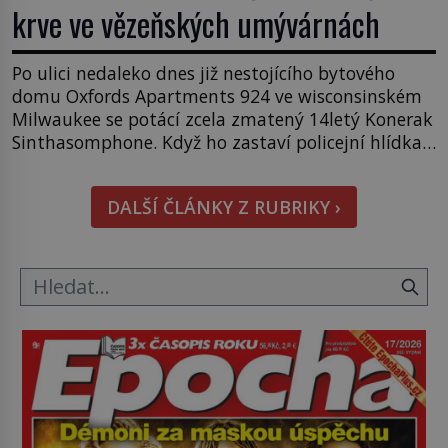
krve ve vězeňských umývárnách
Po ulici nedaleko dnes již nestojícího bytového
domu Oxfords Apartments 924 ve wisconsinském
Milwaukee se potácí zcela zmatený 14letý Konerak
Sinthasomphone. Když ho zastaví policejní hlídka,
ochable jí nadiktuje adresu „jeho kamaráda“.
Strážníci ho dopraví zpět do udaného bytu. Oním
DALŠÍ ČLÁNKY Z RUBRIKY ›
„kamarádem“ je ovšem jeden z nejslavnějších
vrahů, Jeffrey Dahmer (1960–1994). Je 27. května
1991. […]