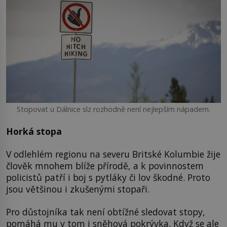
Stopovat u Dálnice slz rozhodně není nejlepším nápadem.
Horká stopa
V odlehlém regionu na severu Britské Kolumbie žije
člověk mnohem blíže přírodě, a k povinnostem
policistů patří i boj s pytláky či lov škodné. Proto
jsou většinou i zkušenými stopaři.
Pro důstojníka tak není obtížné sledovat stopy,
pomáhá mu v tom i sněhová pokrývka. Když se ale