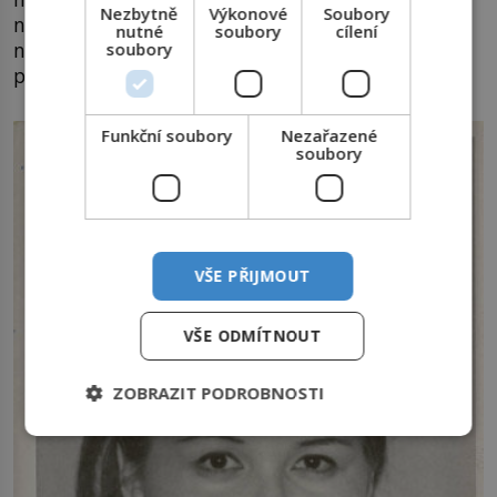
Nezbytně
Výkonové
Soubory
na nějaké kolem jedoucí auto? Vše tomu
nutné
soubory
cílení
nasvědčuje. Nikdo ale v tu chvíli netuší, že
soubory
podobných nálezů je čeká ještě tolik.
Funkční soubory
Nezařazené
soubory
VŠE PŘIJMOUT
VŠE ODMÍTNOUT
ZOBRAZIT PODROBNOSTI