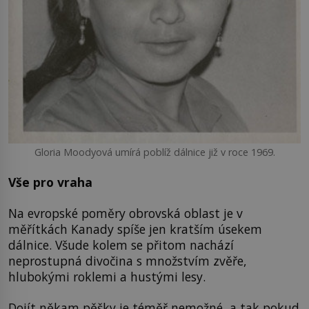
Gloria Moodyová umírá poblíž dálnice již v roce 1969.
Vše pro vraha
Na evropské poměry obrovská oblast je v
měřítkách Kanady spíše jen kratším úsekem
dálnice. Všude kolem se přitom nachází
neprostupná divočina s množstvím zvěře,
hlubokými roklemi a hustými lesy.
Dojít někam pěšky je téměř nemožné, a tak pokud