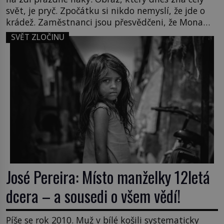
svět, je pryč. Zpočátku si nikdo nemyslí, že jde o
krádež. Zaměstnanci jsou přesvědčeni, že Mona
Lisa je jen v restaurátorské dílně nebo u fotografa.
SVĚT ZLOČINU
Když se ukáže pravda, propukne jeden z největších
honů na zloděje v […]
José Pereira: Místo manželky 12letá
dcera – a sousedi o všem vědí!
Píše se rok 2010. Muž v bílé košili systematicky