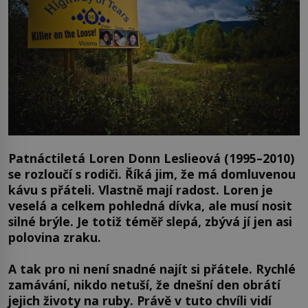
Patnáctiletá Loren Donn Leslieová (1995–2010)
se rozloučí s rodiči. Říká jim, že má domluvenou
kávu s přáteli. Vlastně mají radost. Loren je
veselá a celkem pohledná dívka, ale musí nosit
silné brýle. Je totiž téměř slepá, zbývá jí jen asi
polovina zraku.
A tak pro ni není snadné najít si přátele. Rychlé
zamávání, nikdo netuší, že dnešní den obrátí
jejich životy na ruby. Právě v tuto chvíli vidí