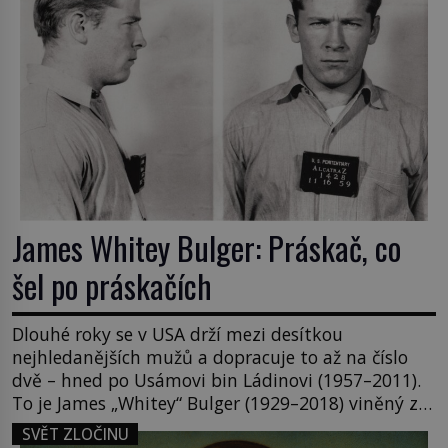
James Whitey Bulger: Práskač, co
šel po práskačích
Dlouhé roky se v USA drží mezi desítkou
nejhledanějších mužů a dopracuje to až na číslo
dvě – hned po Usámovi bin Ládinovi (1957–2011).
To je James „Whitey“ Bulger (1929–2018) viněný ze
spoluúčasti na 19 vraždách, vydírání a lichvy. A
SVĚT ZLOČINU