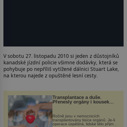
V sobotu 27. listopadu 2010 si jeden z důstojníků
kanadské jízdní policie všimne dodávky, která se
pohybuje po nepříliš vytížené dálnici Stuart Lake,
na kterou najede z opuštěné lesní cesty.
Transplantace a duše.
Přenesly orgány i kousek
osobnosti dárce?
Ročně jsou v nemocnicích
transplantovány tisíce orgánů. Je-li
operace úspěšná, lidské tělo přijme