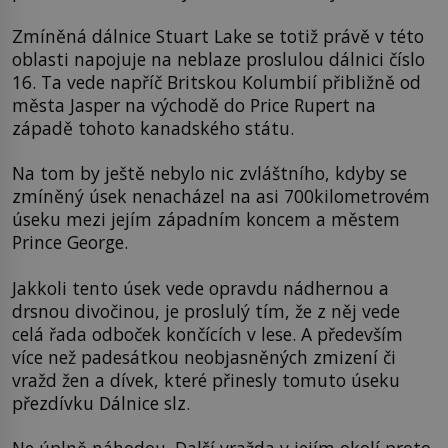
Zmíněná dálnice Stuart Lake se totiž právě v této
oblasti napojuje na neblaze proslulou dálnici číslo
16. Ta vede napříč Britskou Kolumbií přibližně od
města Jasper na východě do Price Rupert na
západě tohoto kanadského státu.
Na tom by ještě nebylo nic zvláštního, kdyby se
zmíněný úsek nenacházel na asi 700kilometrovém
úseku mezi jejím západním koncem a městem
Prince George.
Jakkoli tento úsek vede opravdu nádhernou a
drsnou divočinou, je proslulý tím, že z něj vede
celá řada odboček končících v lese. A především
více než padesátkou neobjasněných zmizení či
vražd žen a dívek, které přinesly tomuto úseku
přezdívku Dálnice slz.