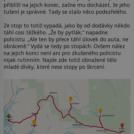
přiblíží na jejich konec, začne mu docházet, že jeho
tušení je správné. Tady se stalo něco podezřelého.
Ze stop to totiž vypadá, jako by od dodávky někdo
táhl cosi těžkého. „Že by pytlák,“ napadne
policistu. „Ale ten by přece táhl úlovek do auta, ne
obráceně.“ Vydá se tedy po stopách. Ovšem nález
na jejich konci není ani pro zkušeného policistu
nijak rutinním. Najde zde totiž obnažené tělo
mladé dívky, které nese stopy po škrcení.