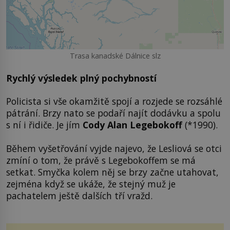
Trasa kanadské Dálnice slz
Rychlý výsledek plný pochybností
Policista si vše okamžitě spojí a rozjede se rozsáhlé
pátrání. Brzy nato se podaří najít dodávku a spolu
s ní i řidiče. Je jím
Cody Alan Legebokoff
(*1990).
Během vyšetřování vyjde najevo, že Lesliová se otci
zmíní o tom, že právě s Legebokoffem se má
setkat. Smyčka kolem něj se brzy začne utahovat,
zejména když se ukáže, že stejný muž je
pachatelem ještě dalších tří vražd.