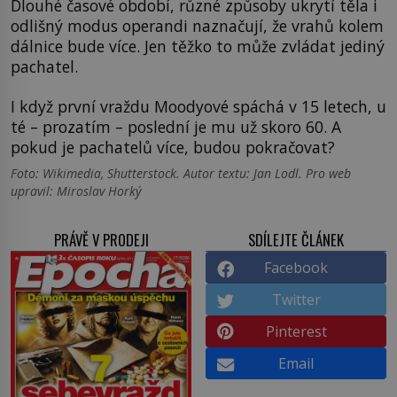
Dlouhé časové období, různé způsoby ukrytí těla i
odlišný modus operandi naznačují, že vrahů kolem
dálnice bude více. Jen těžko to může zvládat jediný
pachatel.
I když první vraždu Moodyové spáchá v 15 letech, u
té – prozatím – poslední je mu už skoro 60. A
pokud je pachatelů více, budou pokračovat?
Foto: Wikimedia, Shutterstock. Autor textu: Jan Lodl. Pro web
upravil: Miroslav Horký
PRÁVĚ V PRODEJI
SDÍLEJTE ČLÁNEK
Facebook
Twitter
Pinterest
Email