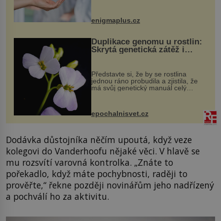
darovaný orgán za své a pacient
může vést plnohodnotný život. Ale co
když při transplantaci nepřijímám...
enigmaplus.cz
Duplikace genomu u rostlin:
Skrytá genetická zátěž i
evoluční výhoda
Představte si, že by se rostlina
jednou ráno probudila a zjistila, že
má svůj genetický manuál celý
dvakrát. Přesně to se občas v
přírodě stane – a podle nového
výzkumu to může být pro druhy
epochalnisvet.cz
vstupenka...
Dodávka důstojníka něčím upoutá, když veze
kolegovi do Vanderhoofu nějaké věci. V hlavě se
mu rozsvítí varovná kontrolka. „Znáte to
pořekadlo, když máte pochybnosti, raději to
prověřte,“ řekne později novinářům jeho nadřízený
a pochválí ho za aktivitu.