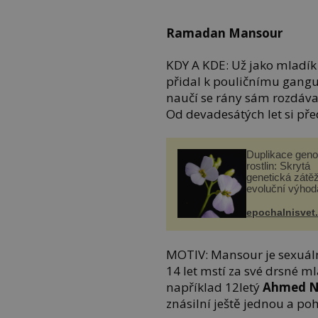
Ramadan Mansour
KDY A KDE: Už jako mladík
přidal k pouličnímu gangu
naučí se rány sám rozdávat
Od devadesátých let si pře
Duplikace gen
rostlin: Skrytá
genetická zátěž
evoluční výhod
epochalnisvet
MOTIV: Mansour je sexuální
14 let mstí za své drsné ml
například 12letý
Ahmed N
znásilní ještě jednou a poh