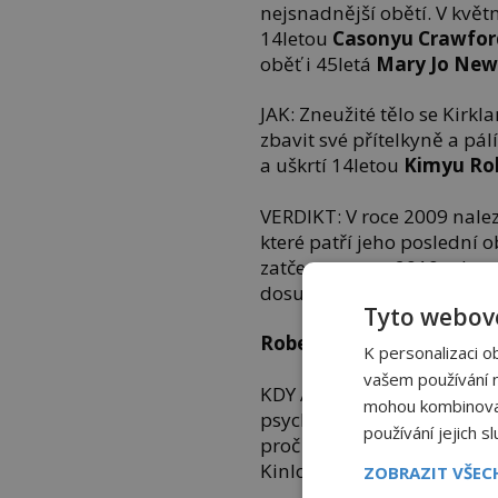
nejsnadnější obětí. V květ
14letou
Casonyu Crawfo
oběť i 45letá
Mary Jo Ne
JAK: Zneužité tělo se Kirkl
zbavit své přítelkyně a pálí
a uškrtí 14letou
Kimyu Ro
VERDIKT: V roce 2009 nalez
které patří jeho poslední o
zatčen a v roce 2010 odsou
dosud v nápravném zařízen
Tyto webové
Robert Black
K personalizaci o
vašem používání na
KDY A KDE: „Když jsem byl 
mohou kombinovat 
psychiatrům v roce 1967 t
používání jejich s
proč zneužíval dceru svý
Kinlochsleven.
ZOBRAZIT VŠE