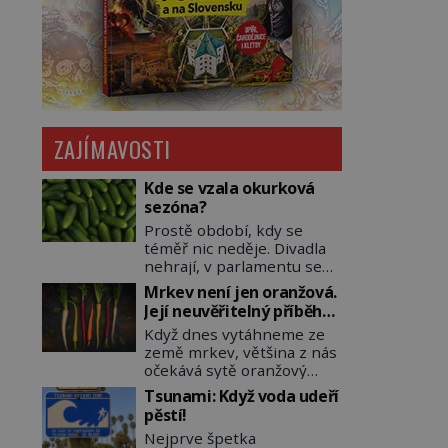
ZAJÍMAVOSTI
Kde se vzala okurková
sezóna?
Prostě období, kdy se
téměř nic neděje. Divadla
nehrají, v parlamentu se
nehlasuje, všichni jsou na
Mrkev není jen oranžová.
dovolené a média tak
Její neuvěřitelný příběh
nemají o čem mluvit a psát.
začíná fialovou barvou
Když dnes vytáhneme ze
A vymýšlejí si proto
země mrkev, většina z nás
témata, které nikoho
očekává sytě oranžový
nezajímají. Proč je však ona
kořen. Jenže po většinu
letní doba spojovaná
Tsunami: Když voda udeří
své historie je mrkev
zrovna s okurkami?
pěstí!
všechno možné, jen ne
Okurkovou sezónu známe
Nejprve špetka
oranžová. Je fialová, žlutá,
už od poloviny 19. století,