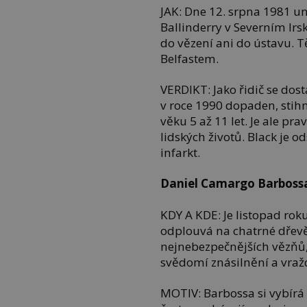
JAK: Dne 12. srpna 1981 u
Ballinderry v Severním Irsku
do vězení ani do ústavu. 
Belfastem.
VERDIKT: Jako řidič se dos
v roce 1990 dopaden, stihn
věku 5 až 11 let. Je ale p
lidských životů. Black je 
infarkt.
Daniel Camargo Barboss
KDY A KDE: Je listopad ro
odplouvá na chatrné dřevě
nejnebezpečnějších vězňů,
svědomí znásilnění a vraž
MOTIV: Barbossa si vybírá 