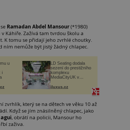
 se
Ramadan Abdel Mansour
(*1980)
 v Káhiře. Zažívá tam tvrdou školu a
. K tomu se přidají jeho zvrhlé choutky.
d ním nemůže být jistý žádný chlapec.
omu u
LD Seating dodala
sezení do prestižního
 i
komplexu
a
MediaCityUK v
Salfordu
.cz
iluxus.cz
 zvrhlík, který se na dětech ve věku 10 až
ádí. Když se jím znásilněný chlapec, jako
agui
, obrátí na policii, Mansour ho
řbí zaživa.