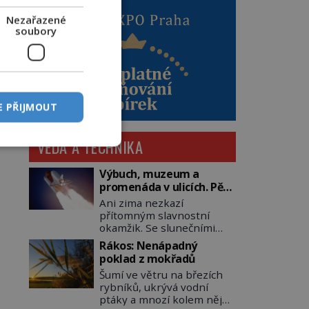
Nezařazené
soubory
E PŘIJMOUT
VĚDA A TECHNIKA
Výbuch, muzeum a
promenáda v ulicích. Pět
osudů nejslavnějších
Ani zima nezkazí
raketoplánů
přítomným slavnostní
okamžik. Se slunečními
brýlemi hledí na startující
Rákos: Nenápadný
raketu, která má do
poklad z mokřadů
vesmíru vynést kromě
Šumí ve větru na březích
posádky také obyčejnou
rybníků, ukrývá vodní
učitelku. Po několika
ptáky a mnozí kolem něj
sekundách všem ztuhnou