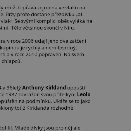
stlý muž dopřává zejména ve vlaku na
ie. Brzy proto dostane přezdívku „al-
 vlak“. Se svými komplici oběť vyláká na
ilní. Tělo většinou skončí v Nilu.
 v roce 2006 udají jeho dva zatčení
skupinou je rychlý a nemilosrdný.
ti a v roce 2010 popraven. Na svém
 chlapců.
4 a 36letý
Anthony Kirkland
opouští
oce 1987 zavraždil svou přítelkyni
Leolu
opuštěn na podmínku. Ukáže se to jako
klony totiž Kirklanda rozhodně
filií. Mladé dívky jsou pro něj ale