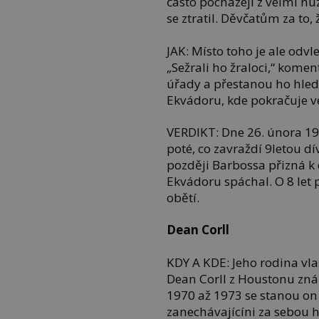
často pocházejí z velmi nu
se ztratil. Děvčatům za to,
JAK: Místo toho je ale odvle
„Sežrali ho žraloci,“ kome
úřady a přestanou ho hled
Ekvádoru, kde pokračuje v
VERDIKT: Dne 26. února 19
poté, co zavraždí 9letou d
později Barbossa přizná k
Ekvádoru spáchal. O 8 let 
obětí.
Dean Corll
KDY A KDE: Jeho rodina vla
Dean Corll z Houstonu zn
1970 až 1973 se stanou on 
zanechávajícíni za sebou 