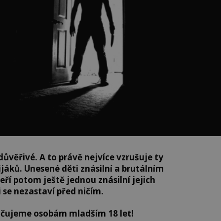
důvěřivé. A to právě nejvíce vzrušuje ty
ijáků. Unesené děti znásilní a brutálním
ří potom ještě jednou znásilní jejich
i se nezastaví před ničím.
čujeme osobám mladším 18 let!