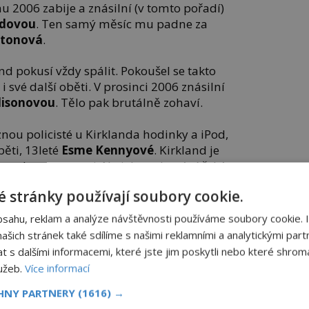
nu 2006 zabije a znásilní (v tomto pořadí)
rdovou
. Ten samý měsíc mu padne za
wtonová
.
and pokusí vždy spálit. Pokoušel se takto
 i své další oběti. V prosinci 2006 znásilní
lisonovou
. Tělo pak brutálně zohaví.
nou policisté u Kirklanda hodinky a iPod,
běti, 13leté
Esme Kennyové
. Kirkland je
zen k trestu smrti. Na jeho vykonání čeká
í Chillicothe.
 stránky používají soubory cookie.
bsahu, reklam a analýze návštěvnosti používáme soubory cookie. 
šich stránek také sdílíme s našimi reklamními a analytickými partn
malý, tak mě zneužívali,“ vysvětluje
s dalšími informacemi, které jste jim poskytli nebo které shromá
ehdy 20letý
Robert Black
své důvody,
lužeb.
Více informací
ch domácích ve skotském městě
CHNY PARTNERY
(1616) →