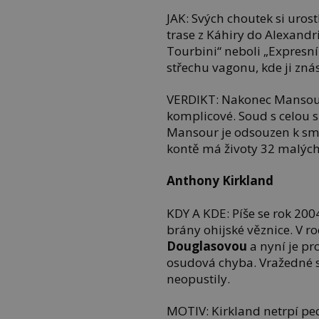
JAK: Svých choutek si uro
trase z Káhiry do Alexandr
Tourbini“ neboli „Expresní
střechu vagonu, kde ji znás
VERDIKT: Nakonec Mansoura
komplicové. Soud s celou 
Mansour je odsouzen k smr
kontě má životy 32 malých
Anthony Kirkland
KDY A KDE: Píše se rok 200
brány ohijské věznice. V r
Douglasovou
a nyní je pr
osudová chyba. Vražedné s
neopustily.
MOTIV: Kirkland netrpí pedo