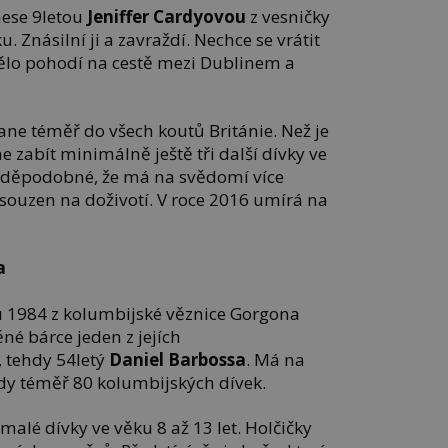
nese 9letou
Jeniffer Cardyovou
z vesničky
. Znásilní ji a zavraždí. Nechce se vrátit
Tělo pohodí na cestě mezi Dublinem a
tane téměř do všech koutů Británie. Než je
e zabít minimálně ještě tři další dívky ve
ravděpodobné, že má na svědomí více
odsouzen na doživotí. V roce 2016 umírá na
a
ku 1984 z kolumbijské věznice Gorgona
né bárce jeden z jejích
 tehdy 54letý
Daniel Barbossa
. Má na
dy téměř 80 kolumbijských dívek.
malé dívky ve věku 8 až 13 let. Holčičky