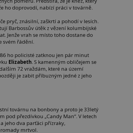
zných poměrů. Předstírá, že je kněz, který
 že ho doprovodí, nabízí práci v továrně.
če pryč, znásilní, zaškrtí a pohodí v lesích.
ntují Barbossův útěk z vězení kolumbijské
at. Jenže vrah se místo toho dostane do
e svém řádění.
86 ho policisté zatknou jen pár minut
ívku
Elizabeth
. S kamenným obličejem se
 dalším 72 vraždám, které na území
později je zabit příbuzným jedné z jeho
stní továrnu na bonbony a proto je 33letý
ám pod přezdívkou „Candy Man“. V letech
a jeho dva parťáci přízraky,
hromady mrtvol.