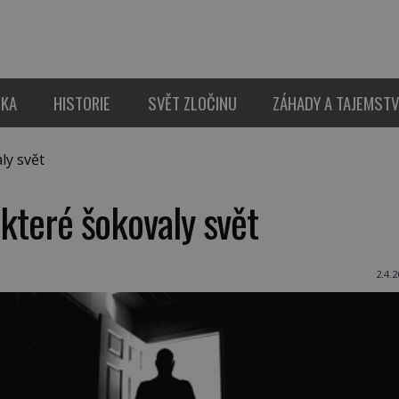
IKA
HISTORIE
SVĚT ZLOČINU
ZÁHADY A TAJEMSTV
ly svět
 které šokovaly svět
2.4.