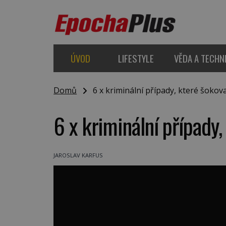
ÚVOD
LIFESTYLE
VĚDA A TECHN
Domů
6 x kriminální případy, které šokova
6 x kriminální případy,
JAROSLAV KARFUS