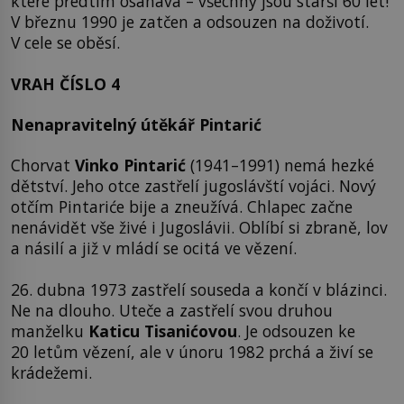
které předtím osahává – všechny jsou starší 60 let!
V březnu 1990 je zatčen a odsouzen na doživotí.
V cele se oběsí.
VRAH ČÍSLO 4
Nenapravitelný útěkář
Pintarić
Chorvat
Vinko Pintarić
(1941–1991) nemá hezké
dětství. Jeho otce zastřelí jugoslávští vojáci. Nový
otčím Pintariće bije a zneužívá. Chlapec začne
nenávidět vše živé i Jugoslávii. Oblíbí si zbraně, lov
a násilí a již v mládí se ocitá ve vězení.
26. dubna 1973 zastřelí souseda a končí v blázinci.
Ne na dlouho. Uteče a zastřelí svou druhou
manželku
Katicu Tisanićovou
. Je odsouzen ke
20 letům vězení, ale v únoru 1982 prchá a živí se
krádežemi.