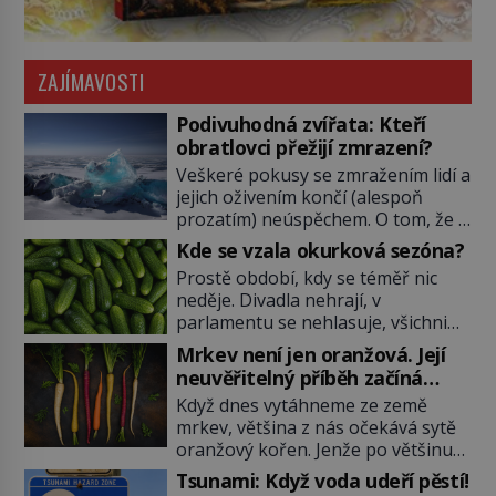
ZAJÍMAVOSTI
Podivuhodná zvířata: Kteří
obratlovci přežijí zmrazení?
Veškeré pokusy se zmražením lidí a
jejich oživením končí (alespoň
prozatím) neúspěchem. O tom, že v
ledu mohou přežít mikroorganismy
Kde se vzala okurková sezóna?
i přes sto milionů let již z vědeckých
Prostě období, kdy se téměř nic
výzkumů víme. Ale že by totální
neděje. Divadla nehrají, v
zmrazení byť na jedinou zimu
parlamentu se nehlasuje, všichni
přežili nějací suchozemští
jsou na dovolené a média tak
obratlovci? Takto neuvěřitelnou
Mrkev není jen oranžová. Její
nemají o čem mluvit a psát. A
věc dokáže na první pohled
neuvěřitelný příběh začíná
vymýšlejí si proto témata, které
obyčejná žába. Skokana hnědého u
fialovou barvou
Když dnes vytáhneme ze země
nikoho nezajímají. Proč je však ona
[…]
mrkev, většina z nás očekává sytě
letní doba spojovaná zrovna s
oranžový kořen. Jenže po většinu
okurkami? Okurkovou sezónu
své historie je mrkev všechno
známe už od poloviny 19. století,
Tsunami: Když voda udeří pěstí!
možné, jen ne oranžová. Je fialová,