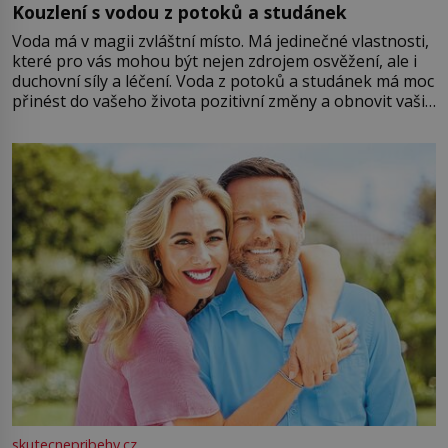
Kouzlení s vodou z potoků a studánek
Voda má v magii zvláštní místo. Má jedinečné vlastnosti,
které pro vás mohou být nejen zdrojem osvěžení, ale i
duchovní síly a léčení. Voda z potoků a studánek má moc
přinést do vašeho života pozitivní změny a obnovit vaši
energii. Využitím těchto přírodních zdrojů v magii
můžete obohatit své rituály a přinést do svého života
větší harmonii a klid. Je důležité
skutecnepribehy.cz