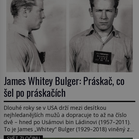
James Whitey Bulger: Práskač, co
šel po práskačích
Dlouhé roky se v USA drží mezi desítkou
nejhledanějších mužů a dopracuje to až na číslo
dvě – hned po Usámovi bin Ládinovi (1957–2011).
To je James „Whitey“ Bulger (1929–2018) viněný ze
spoluúčasti na 19 vraždách, vydírání a lichvy. A
SVĚT ZLOČINU