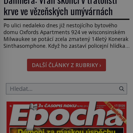
krve ve vězeňských umývárnách
Po ulici nedaleko dnes již nestojícího bytového
domu Oxfords Apartments 924 ve wisconsinském
Milwaukee se potácí zcela zmatený 14letý Konerak
Sinthasomphone. Když ho zastaví policejní hlídka,
ochable jí nadiktuje adresu „jeho kamaráda“.
Strážníci ho dopraví zpět do udaného bytu. Oním
DALŠÍ ČLÁNKY Z RUBRIKY ›
„kamarádem“ je ovšem jeden z nejslavnějších
vrahů, Jeffrey Dahmer (1960–1994). Je 27. května
1991. […]