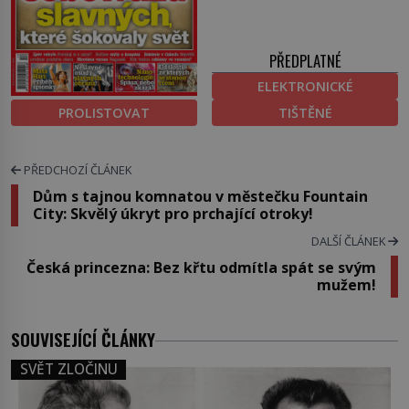
PŘEDPLATNÉ
ELEKTRONICKÉ
PROLISTOVAT
TIŠTĚNÉ
PŘEDCHOZÍ ČLÁNEK
Dům s tajnou komnatou v městečku Fountain
City: Skvělý úkryt pro prchající otroky!
DALŠÍ ČLÁNEK
Česká princezna: Bez křtu odmítla spát se svým
mužem!
SOUVISEJÍCÍ ČLÁNKY
SVĚT ZLOČINU