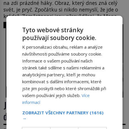
na zdi prázdné háky. Obraz, který dnes zná celý
svět, je pryč. Zpočátku si nikdo nemyslí, že jde o
krádež. Zaměstnanci jsou přesvědčeni, že Mona
Lisa je jen v restaurátorské dílně nebo u fotografa.
SVĚT ZLOČINU
Tyto webové stránky
Když se ukáže pravda, propukne jeden z největších
honů na zloděje v […]
používají soubory cookie.
K personalizaci obsahu, reklam a analýze
návštěvnosti používáme soubory cookie.
Informace o vašem používání našich
stránek také sdílíme s našimi reklamními a
analytickými partnery, kteří je mohou
kombinovat s dalšími informacemi, které
jste jim poskytli nebo které shromáždili při
vašem používání jejich služeb.
Více
José Pereira: Místo manželky 12letá
informací
dcera – a sousedi o všem vědí!
ZOBRAZIT VŠECHNY PARTNERY
(1616)
→