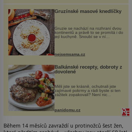
Gruzínské masové knedlíčky
Gruzie se nachází na rozhraní dvou
kontinentů a právě to se promítá i do
její kuchyně. Snoubí se v ní
evropské a asijské chutě a díky tomu
vznikají rozmanité a chuťově bohaté
pokrmy, které rozhodně st...
nejsemsama.cz
Balkánské recepty, dobroty z
dovolené
Měli jste se krásně, ochutnali jste
zajímavé pokrmy a rádi byste si ten
zážitek zopakovali? Není nic
snazšího. Pljeskavica (10 porcí)
Možná jste ji ochutnali na dovolené v
bývalé Jugoslávii, lze ji vi...
panidomu.cz
Během 14 měsíců zavraždí u protinožců šest žen,