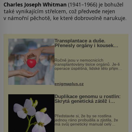
Charles Joseph Whitman
(1941–1966) je bohužel
také vynikajícím střelcem, což předvede nejen
v námořní pěchotě, ke které dobrovolně narukuje.
Transplantace a duše.
Přenesly orgány i kousek
osobnosti dárce?
Ročně jsou v nemocnicích
transplantovány tisíce orgánů. Je-li
operace úspěšná, lidské tělo přijme
darovaný orgán za své a pacient
může vést plnohodnotný život. Ale co
když při transplantaci nepřijímám...
enigmaplus.cz
Duplikace genomu u rostlin:
Skrytá genetická zátěž i
evoluční výhoda
Představte si, že by se rostlina
jednou ráno probudila a zjistila, že
má svůj genetický manuál celý
dvakrát. Přesně to se občas v