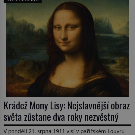
samozřejmě, krom toho je ještě drogový dealer,
který neváhá odstranit z cesty všechny práskače,
zatímco […]
Krádež Mony Lisy: Nejslavnější obraz
světa zůstane dva roky nezvěstný
V pondělí 21. srpna 1911 visí v pařížském Louvru