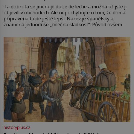
Ta dobrota se jmenuje dulce de leche a možná už jste ji
objevili v obchodech. Ale nepochybujte o tom, že doma
připravená bude ještě lepší. Název je španělský a
znamená jednoduše „mléčná sladkost“. Původ ovšem
není úplně jednoznačný, o autorství této receptury se
pře hned několik latinskoamerických zemí a k tomu
Francie, kde se traduje,
historyplus.cz