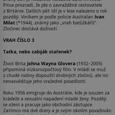
Pitva prozradí, že jde o zavražděné cestovatele
z Británie. Dalších pět těl je v lese nalezeno o rok
později. Viníkem je podle policie Australan
Ivan
Milat
(*1944), známý jako „vrah baťůžkářů“.
Zločinec dostává doživotí.
VRAH ČÍSLO 3
Taťka, nebo zabiják stařenek?
Život Brita
Johna Wayna Glovera
(1932–2005)
připomíná nízkorozpočtový film. V mládí se muž
z chudé rodiny dopouští drobných zločinů, ale nic
nenasvědčuje jeho vražedné posedlosti.
Roku 1956 emigruje do Austrálie, kde je souzen za
krádeže a sexuální napadení mladé ženy. Později
se ožení a pracuje jako obchodní zástupce.
Zatímco má dvě dcery a je svým okolím považován