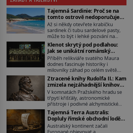
Tajemná Sardinie: Proč se na
tomto ostrově nedoporučuje
pytlovat „mořské brambory“?
Až si někdy otevřete krabičku
sardinek či tubu sardelové pasty,
může to být i lehké pozvání na
cestu do srdce Středozemního
Klenot skrytý pod podlahou:
moře, na ostrov hrdých Sardů.
Jak se unikátní románský
Věděli jste, že to byl právě italský
poklad dostal do zapadlého
Příběh relikviáře svatého Maura
ostrov Sardinie, jenž těmto
Bečova?
dodnes fascinuje historiky i
produktům moře propůjčil své
milovníky záhad po celém světě.
jméno. Co dalšího je pro Sardinii
Tato románská zlatnická památka
typické a pro Středoevropana
Ztracené knihy Rudolfa II.: Kam
ze 13. století je po českých
zajímavé? Na mapách má […]
zmizela nejzáhadnější knihovna
korunovačních klenotech druhým
Evropy?
V komnatách Pražského hradu se
nejcennějším movitým majetkem v
třpytí křišťály, astronomické
České republice. Přestože byl
přístroje i podivné alchymistické
klenot v roce 1985 po dramatickém
rukopisy. Císař Rudolf II.
pátrání kriminalistů úspěšně
Tajemná Terra Australis:
shromažďuje vše, co souvisí s
nalezen, jeho minulost stále
Dopluly římské obchodní lodě
tajemstvím přírody, hvězd i
obestírá hustá mlha. Otázky, jak
až do Austrálie?
Australský kontinent začali
lidského poznání. Jenže po jeho
přesně se tato […]
Evropané objevovat a