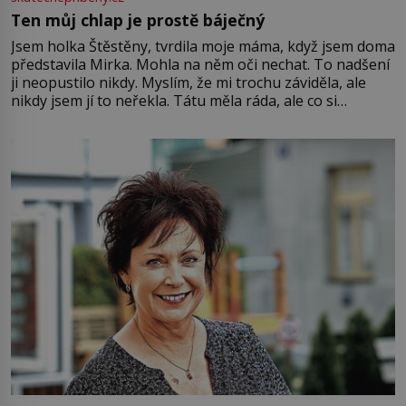
Ten můj chlap je prostě báječný
Jsem holka Štěstěny, tvrdila moje máma, když jsem doma
představila Mirka. Mohla na něm oči nechat. To nadšení
ji neopustilo nikdy. Myslím, že mi trochu záviděla, ale
nikdy jsem jí to neřekla. Tátu měla ráda, ale co si
pamatuji, tak jsme s Mirkem byli zamilovaní mnohem víc.
Jsme spolu moc rádi Tehdy byla jiná doba, když