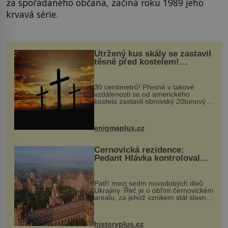
za spořádaného občana, začíná roku 1989 jeho
krvavá série.
Utržený kus skály se zastavil
těsně před kostelem!
Ochránila ho boží síla?
30 centimetrů! Přesně v takové
vzdálenosti se od amerického
kostela zastavil obrovský 20tunový
balvan, který se v květnu 2014
nečekaně odtrhl od nedaleké skály
při její demolici. Podle místních stojí
enigmaplus.cz
...
Černovická rezidence:
Pedant Hlávka kontroloval
každou cihlu
Patří mezi sedm novodobých divů
Ukrajiny. Řeč je o obřím černovickém
areálu, za jehož vznikem stál slavný
český architekt Josef Hlávka. Ten si
na něm dal mimořádně záležet. Jeho
stavební plány by při ...
historyplus.cz