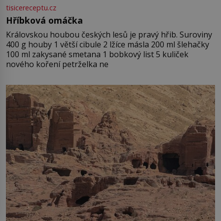
tisicereceptu.cz
Hříbková omáčka
Královskou houbou českých lesů je pravý hřib. Suroviny
400 g houby 1 větší cibule 2 lžíce másla 200 ml šlehačky
100 ml zakysané smetana 1 bobkový list 5 kuliček
nového koření petrželka ne