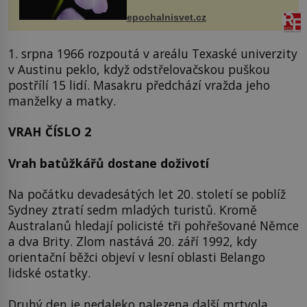
přírodě stane – a podle nového
výzkumu to může být pro druhy
epochalnisvet.cz
vstupenka...
1. srpna 1966 rozpoutá v areálu Texaské univerzity
v Austinu peklo, když odstřelovačskou puškou
postřílí 15 lidí. Masakru předchází vražda jeho
manželky a matky.
VRAH ČÍSLO 2
Vrah batůžkářů dostane doživotí
Na počátku devadesátých let 20. století se poblíž
Sydney ztratí sedm mladých turistů. Kromě
Australanů hledají policisté tři pohřešované Němce
a dva Brity. Zlom nastává 20. září 1992, kdy
orientační běžci objeví v lesní oblasti Belango
lidské ostatky.
Druhý den je nedaleko nalezena další mrtvola.