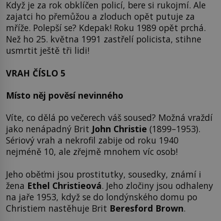
Když je za rok obklíčen policí, bere si rukojmí. Ale
zajatci ho přemůžou a zloduch opět putuje za
mříže. Polepší se? Kdepak! Roku 1989 opět prchá.
Než ho 25. května 1991 zastřelí policista, stihne
usmrtit ještě tři lidi!
VRAH ČÍSLO 5
Místo něj pověsí nevinného
Víte, co dělá po večerech váš soused? Možná vraždí
jako nenápadný Brit
John Christie
(1899–1953).
Sériový vrah a nekrofil zabije od roku 1940
nejméně 10, ale zřejmě mnohem víc osob!
Jeho oběťmi jsou prostitutky, sousedky, známí i
žena
Ethel Christieová
. Jeho zločiny jsou odhaleny
na jaře 1953, když se do londýnského domu po
Christiem nastěhuje Brit
Beresford Brown
.