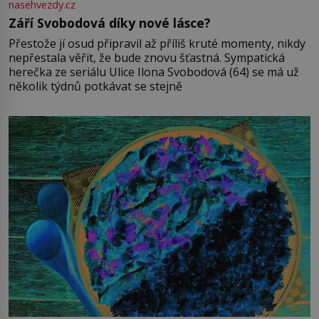
nasehvezdy.cz
Září Svobodová díky nové lásce?
Přestože jí osud připravil až příliš kruté momenty, nikdy
nepřestala věřit, že bude znovu šťastná. Sympatická
herečka ze seriálu Ulice Ilona Svobodová (64) se má už
několik týdnů potkávat se stejně