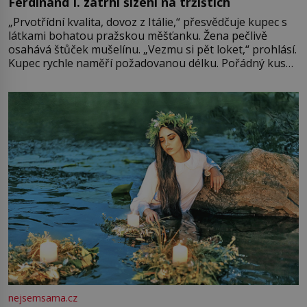
Ferdinand I. zatrhl šizení na tržištích
„Prvotřídní kvalita, dovoz z Itálie,“ přesvědčuje kupec s
látkami bohatou pražskou měšťanku. Žena pečlivě
osahává štůček mušelínu. „Vezmu si pět loket,“ prohlásí.
Kupec rychle naměří požadovanou délku. Pořádný kus
mu přitom zůstane za prsty… „Na šaty ho bude málo,
milostpaní. Stačí jenom na sukni,“ zhodnotí švadlena
množství růžového mušelínu. „Ošidili vás, podívejte.“
Vezme do ruky dřevěnou
nejsemsama.cz