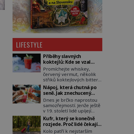
LIFESTYLE
Příběhy slavných
koktejlů: Kde se vzal
Manhattan a Bloody
Promíchejte whiskey,
Mary?
červený vermut, několik
střiků koktejlových bitters
a led, sceďte, ozdobte
Nápoj, která chutná po
koktejlovou třešinkou a
seně. Jak znechucený
tadá… Manhattan je tu! A
Američan vymyslel brčko
Dnes je brčko naprostou
pokud to má být skutečně
samozřejmostí. Jenže ještě
on, dejte si pozor, ať místo
v 19. století lidé upíjejí
klasické americké rye
limonády i koktejly dutými
whiskey či klidně
Kufr, který se konečně
stébly žita nebo žitné
bourbonu nepoužijete
rozjede. Proč lidé čekají
slámy. Fungují sice dobře,
skotskou whisku. Co se
na kolečka téměř pět
Kolo patří k nejstarším
mají ale jednu
stane? Inu, koktejl bude