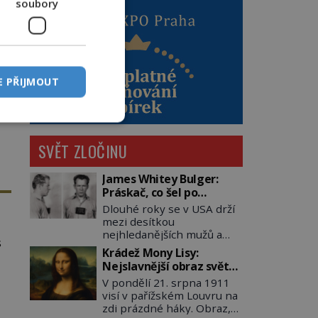
soubory
el
al
E PŘIJMOUT
SVĚT ZLOČINU
James Whitey Bulger:
Práskač, co šel po
práskačích
Dlouhé roky se v USA drží
mezi desítkou
nejhledanějších mužů a
s
dopracuje to až na číslo
Krádež Mony Lisy:
dvě – hned po Usámovi bin
Nejslavnější obraz světa
Ládinovi (1957–2011). To je
ší
zůstane dva roky
V pondělí 21. srpna 1911
James „Whitey“ Bulger
o
nezvěstný
visí v pařížském Louvru na
(1929–2018) viněný ze
zdi prázdné háky. Obraz,
spoluúčasti na 19