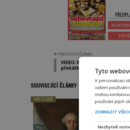
PŘEDPL
ELEKTRO
TIŠT
PŘEDCHOZÍ ČLÁNEK
VIDEO: Robot, který skáče pře
překážky
Tyto webové
K personalizaci o
SOUVISEJÍCÍ ČLÁNKY
vašem používání na
mohou kombinovat 
HISTORIE
používání jejich s
ZOBRAZIT VŠE
Nezbytně nutn