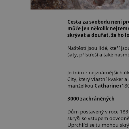
Cesta za svobodu není pr
může jen několik nejtemn
skrývat a doufat, že ho 
Naštěstí jsou lidé, kteří j
šaty, přístřeší a také nasm
Jedním z nejznámějších úk
City, který vlastní kvaker a
manželkou
Catharine
(18
3000 zachráněných
Dům postavený v roce 1839
skrýší se vstupem dovedně
Uprchlíci se tu mohou skrý