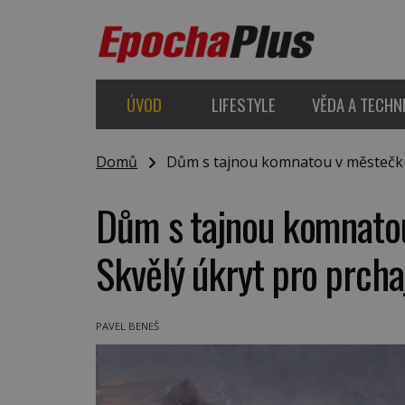
ÚVOD
LIFESTYLE
VĚDA A TECHN
Domů
Dům s tajnou komnatou v městečku Fo
Dům s tajnou komnatou
Skvělý úkryt pro prchaj
PAVEL BENEŠ