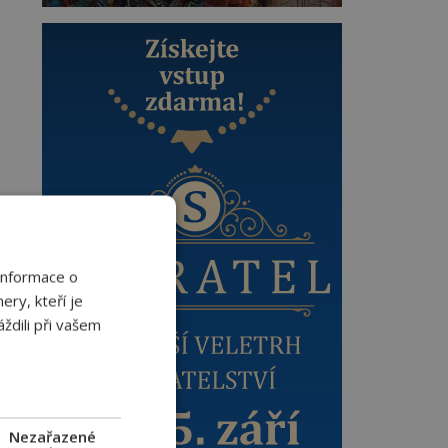
Informace o
ery, kteří je
ždili při vašem
í
Nezařazené