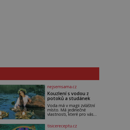
nejsemsama.cz
Kouzlení s vodou z
potoků a studánek
Voda má v magii zvláštní
místo. Má jedinečné
vlastnosti, které pro vás
mohou být nejen zdrojem
osvěžení, ale i duchovní síly
tisicereceptu.cz
a léčení. Voda z potoků a