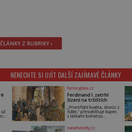
Höss (1901–1947), Josef Mengele (1911–1979) či
Heinrich Himmler (1900–1945) zná každý, o koho se
historie jen otřela. Jenže […]
 ČLÁNKY Z RUBRIKY ›
NENECHTE SI UJÍT DALŠÍ ZAJÍMAVÉ ČLÁNKY
historyplus.cz
ré
Ferdinand I. zatrhl
šizení na tržištích
„Prvotřídní kvalita, dovoz z
 už
Itálie,“ přesvědčuje kupec
ech.
s látkami bohatou
m,
pražskou měšťanku. Žena
ude
pečlivě osahává štůček
nasehvezdy.cz
mušelínu. „Vezmu si pět