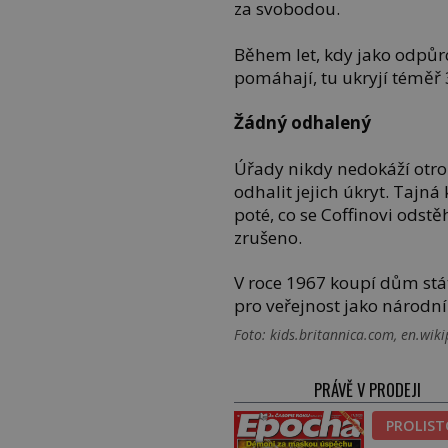
za svobodou.
Během let, kdy jako odpůr
pomáhají, tu ukryjí téměř
Žádný odhalený
Úřady nikdy nedokáží otrok
odhalit jejich úkryt. Tajn
poté, co se Coffinovi odstě
zrušeno.
V roce 1967 koupí dům stát
pro veřejnost jako národn
Foto: kids.britannica.com, en.w
PRÁVĚ V PRODEJI
PROLIS