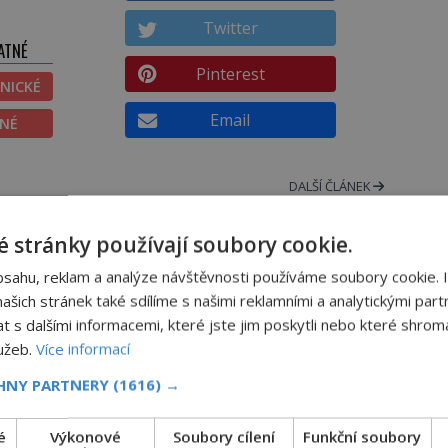
Twitter
ATNÉ
Pinterest
NICKÉ
Email
ĚNÉ
DALŠÍ ČLÁNEK
s
5x děsiví vrazi: Baťůžkáři, mějte se
na pozoru!
 stránky používají soubory cookie.
bsahu, reklam a analýze návštěvnosti používáme soubory cookie. 
šich stránek také sdílíme s našimi reklamními a analytickými partn
s dalšími informacemi, které jste jim poskytli nebo které shromá
Casanova v Pobaltí: Co měl legendárn
lužeb.
Více informací
svůdník společného se svobodnými
CHNY PARTNERY
(1616) →
zednáři?
é
Výkonové
Soubory cílení
Funkční soubory
V roce 1764 byste mohli na lotyšských plážích potkat