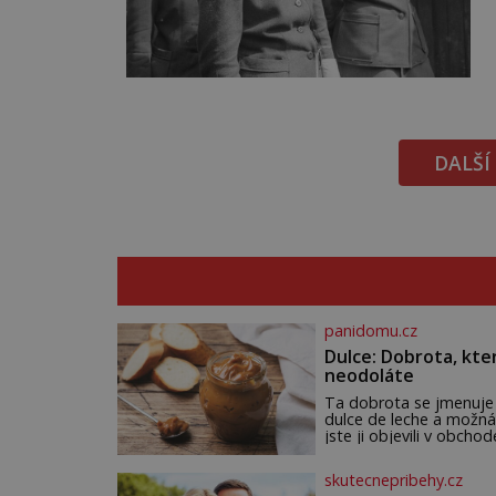
DALŠÍ
panidomu.cz
Dulce: Dobrota, kte
neodoláte
Ta dobrota se jmenuje
dulce de leche a možná
jste ji objevili v obchod
Ale nepochybujte o to
že doma připravená b
skutecnepribehy.cz
ještě lepší. Název je