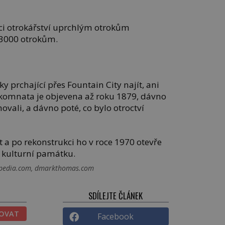
ci otrokářství uprchlým otrokům
 3000 otrokům.
y prchající přes Fountain City najít, ani
á komnata je objevena až roku 1879, dávno
hovali, a dávno poté, co bylo otroctví
 a po rekonstrukci ho v roce 1970 otevře
í kulturní památku.
ikipedia.com, dmarkthomas.com
SDÍLEJTE ČLÁNEK
TOVAT
Facebook