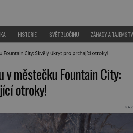
IKA
HISTORIE
SVĚT ZLOČINU
ZÁHADY A TAJEMSTV
untain City: Skvělý úkryt pro prchající otroky!
 v městečku Fountain City:
ící otroky!
8.6.