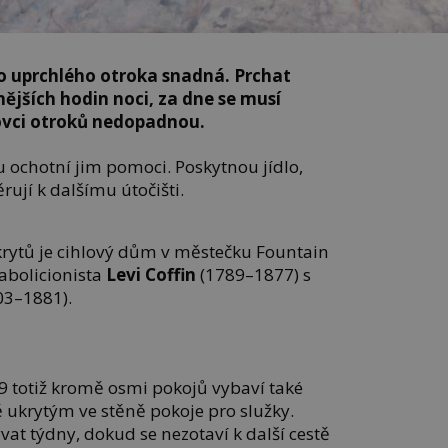
o uprchlého otroka snadná. Prchat
ějších hodin noci, za dne se musí
lovci otroků nedopadnou.
sou ochotní jim pomoci. Poskytnou jídlo,
ěrují k dalšímu útočišti.
rytů je cihlový dům v městečku Fountain
 abolicionista
Levi Coffin
(1789–1877) s
03–1881).
 totiž kromě osmi pokojů vybaví také
 ukrytým ve stěně pokoje pro služky.
vat týdny, dokud se nezotaví k další cestě