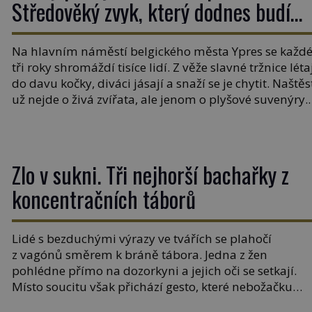
Středověký zvyk, který dodnes budí
rozpaky
Na hlavním náměstí belgického města Ypres se každ
tři roky shromáždí tisíce lidí. Z věže slavné tržnice léta
do davu kočky, diváci jásají a snaží se je chytit. Naštěs
už nejde o živá zvířata, ale jenom o plyšové suvenýry.
Kdysi to ale bylo jinak. Tato veselá podívaná připomí
jeden z nejpodivnějších a zároveň nejkrutějších zvyk
[…]
Zlo v sukni. Tři nejhorší bachařky z
koncentračních táborů
Lidé s bezduchými výrazy ve tvářích se plahočí
z vagónů směrem k bráně tábora. Jedna z žen
pohlédne přímo na dozorkyni a jejich oči se setkají.
Místo soucitu však přichází gesto, které nebožačku
posílá rovnou do plynové komory. Jména jako Rudolf