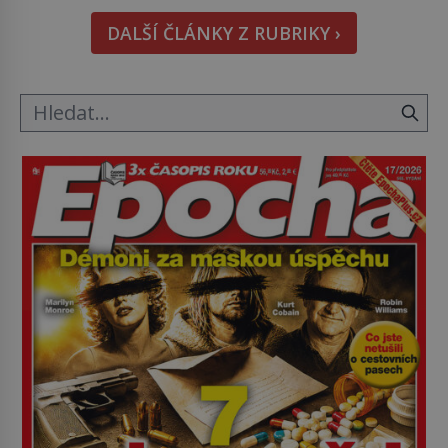
nikdo dlouho nedostane. Až jednou se na letišti
DALŠÍ ČLÁNKY Z RUBRIKY ›
ozve věta, která změní […]