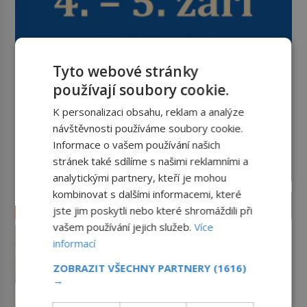
Tyto webové stránky
používají soubory cookie.
K personalizaci obsahu, reklam a analýze
návštěvnosti používáme soubory cookie.
Informace o vašem používání našich
stránek také sdílíme s našimi reklamními a
analytickými partnery, kteří je mohou
kombinovat s dalšími informacemi, které
LIFESTYLE
jste jim poskytli nebo které shromáždili při
vašem používání jejich služeb.
Více
Proč mají džíny malou
informací
kapsičku? Původně se v ní
schovávají kapesní hodinky, ne
Najdete ji téměř na každých
ZOBRAZIT VŠECHNY PARTNERY
(1616)
mince
džínách, přesto se do ní sotva vejde
→
palec. Malá kapsička nad pravou
přední kapsou budí zvědavost už