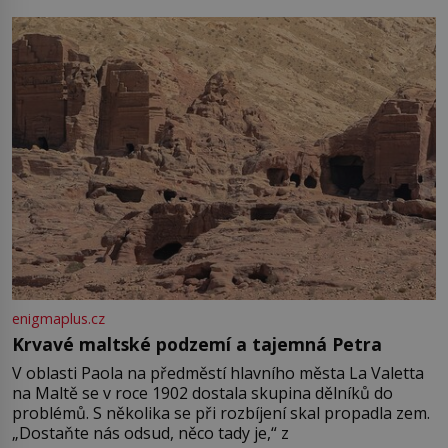
enigmaplus.cz
Krvavé maltské podzemí a tajemná Petra
V oblasti Paola na předměstí hlavního města La Valetta
na Maltě se v roce 1902 dostala skupina dělníků do
problémů. S několika se při rozbíjení skal propadla zem.
„Dostaňte nás odsud, něco tady je,“ z