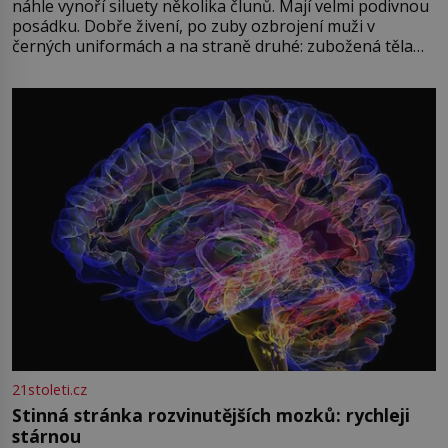
náhle vynoří siluety několika člunů. Mají velmi podivnou
posádku. Dobře živení, po zuby ozbrojení muži v
černých uniformách a na straně druhé: zubožená těla
oblečená v chatrných vězeňských hadrech. Co tato
přízračná scéna znamená? Je jaro roku 1945, druhá
světová válka se chýlí ke konci. Jezero Stolpsee
21stoleti.cz
Stinná stránka rozvinutějších mozků: rychleji
stárnou