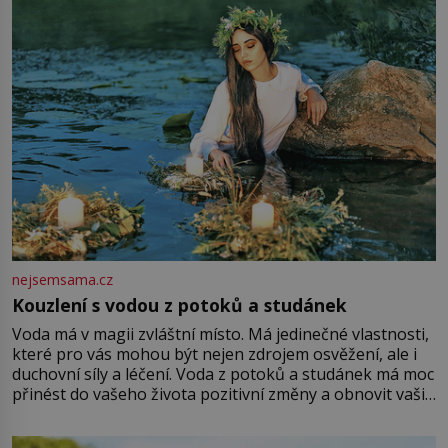
Vezme do ruky dřevěnou
nejsemsama.cz
Kouzlení s vodou z potoků a studánek
Voda má v magii zvláštní místo. Má jedinečné vlastnosti,
které pro vás mohou být nejen zdrojem osvěžení, ale i
duchovní síly a léčení. Voda z potoků a studánek má moc
přinést do vašeho života pozitivní změny a obnovit vaši
energii. Využitím těchto přírodních zdrojů v magii
můžete obohatit své rituály a přinést do svého života