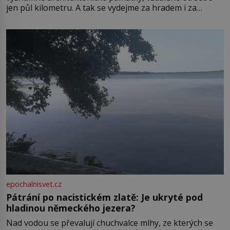
jen půl kilometru. A tak se vydejme za hradem i za
zámkem do krásné jihomoravské krajiny. Trhová osada
Boskovice na okraji Drahanské vrchoviny vznikla někdy
ve13. století, a už v roce 1313 kronikáři zaznamenali
epochalnisvet.cz
Pátrání po nacistickém zlatě: Je ukryté pod
hladinou německého jezera?
Nad vodou se převalují chuchvalce mlhy, ze kterých se