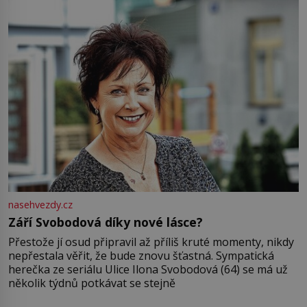
nasehvezdy.cz
Září Svobodová díky nové lásce?
Přestože jí osud připravil až příliš kruté momenty, nikdy
nepřestala věřit, že bude znovu šťastná. Sympatická
herečka ze seriálu Ulice Ilona Svobodová (64) se má už
několik týdnů potkávat se stejně