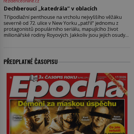
rezidenceonline.cz
Dechberoucí „katedrála“ v oblacích
Třípodlažní penthouse na vrcholu nejvyššího věžáku
severně od 72. ulice v New Yorku „patřil“ jednomu z
protagonistů populárního seriálu, mapujícího život
milionářské rodiny Royových. Jakkoliv jsou jejich osudy
fiktivní, nemovitosti, v nichž „žijí“, jsou velmi reálné.
Ohromující luxusní byt s pěti ložnicemi, čtyřmi
koupelnami a výhledem na Husdon Yards je přitom
jenom jednou z nemovitostí
PŘEDPLATNÉ ČASOPISU