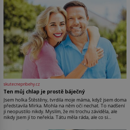
větší harmonii a klid. Je důležité
skutecnepribehy.cz
Ten můj chlap je prostě báječný
Jsem holka Štěstěny, tvrdila moje máma, když jsem doma
představila Mirka. Mohla na něm oči nechat. To nadšení
ji neopustilo nikdy. Myslím, že mi trochu záviděla, ale
nikdy jsem jí to neřekla. Tátu měla ráda, ale co si
pamatuji, tak jsme s Mirkem byli zamilovaní mnohem víc.
Jsme spolu moc rádi Tehdy byla jiná doba, když