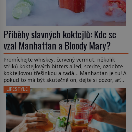
Příběhy slavných koktejlů: Kde se
vzal Manhattan a Bloody Mary?
Promíchejte whiskey, červený vermut, několik
střiků koktejlových bitters a led, sceďte, ozdobte
koktejlovou třešinkou a tadá… Manhattan je tu! A
pokud to má být skutečně on, dejte si pozor, ať
místo klasické americké rye whiskey či klidně
LIFESTYLE
bourbonu nepoužijete skotskou whisku. Co se
stane? Inu, koktejl bude stále skvělý, ale už to
nebude Manhattan ale […]