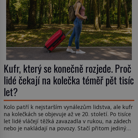
Kufr, který se konečně rozjede. Proč
lidé čekají na kolečka téměř pět tisíc
let?
Kolo patří k nejstarším vynálezům lidstva, ale kufr
na kolečkách se objevuje až ve 20. století. Po tisíce
let lidé vláčejí těžká zavazadla v rukou, na zádech
nebo je nakládají na povozy. Stačí přitom jediný
nápad, připevnit ke kufru kolečka. Jenže právě ten