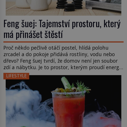
Feng šuej: Tajemství prostoru, který
má přinášet štěstí
Proč někdo pečlivě otáčí postel, hlídá polohu
zrcadel a do pokoje přidává rostliny, vodu nebo
dřevo? Feng šuej tvrdí, že domov není jen soubor
zdí a nábytku. Je to prostor, kterým proudí energie
čchi a jeho uspořádání může ovlivňovat, jak se v
LIFESTYLE
něm člověk cítí. Feng šuej má kořeny ve staré Číně
a jeho historie […]