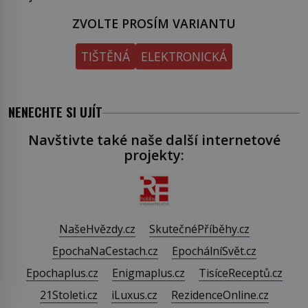
ZVOLTE PROSÍM VARIANTU
TIŠTĚNÁ
ELEKTRONICKÁ
NENECHTE SI UJÍT
Navštivte také naše další internetové
projekty:
NašeHvězdy.cz
SkutečnéPříběhy.cz
EpochaNaCestach.cz
EpochálníSvět.cz
Epochaplus.cz
Enigmaplus.cz
TisíceReceptů.cz
21Stoleti.cz
iLuxus.cz
RezidenceOnline.cz