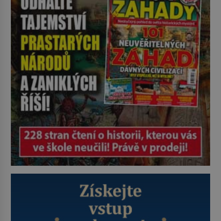
zčásti legendou. Moderní drátěné
ramínko skutečně vzniká na
začátku 20. století, jeho kořeny
však sahají mnohem hlouběji a
podílí se […]