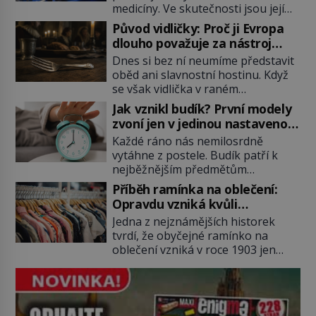
medicíny. Ve skutečnosti jsou její
kořeny staré více než dva a půl
Původ vidličky: Proč ji Evropa
tisíce let. V dobách, kdy ještě
dlouho považuje za nástroj
neexistují antibiotika ani anestezie,
samotného satana?
Dnes si bez ní neumíme představit
se odvážní lékaři pokoušejí vracet
oběd ani slavnostní hostinu. Když
lidem tváře znetvořené válkou,
se však vidlička v raném
tresty nebo nehodami. Jejich
středověku objevuje na evropských
metody jsou překvapivě
Jak vznikl budík? První modely
stolech, vzbuzuje pohoršení,
promyšlené a některé principy
zvoní jen v jedinou nastavenou
posměch i strach. Mnozí duchovní ji
používají chirurgové dodnes. Úplně
hodinu
Každé ráno nás nemilosrdně
označují za projev pýchy a
první […]
vytáhne z postele. Budík patří k
zbytečného přepychu, někteří
nejběžnějším předmětům
dokonce za nástroj ďábla. Trvá
domácnosti, jeho cesta k dnešní
téměř sedm století, než se z
Příběh ramínka na oblečení:
podobě je ale překvapivě dlouhá.
opovrhovaného předmětu stává
Opravdu vzniká kvůli
První lidé se probouzejí podle
nepostradatelná součást stolování.
zapomenutému kabátu?
Jedna z nejznámějších historek
slunce, kohoutů nebo kostelních
První […]
tvrdí, že obyčejné ramínko na
zvonů. Když se konečně objeví
oblečení vzniká v roce 1903 jen
první skutečný mechanický budík,
proto, že zaměstnanec americké
má jednu zásadní nevýhodu,
továrny nenajde volný věšák na
zazvoní pouze ve čtyři hodiny ráno
kabát. Je to ale skutečně pravda?
a jiný čas nastavit neumí. […]
Historici upozorňují, že příběh je