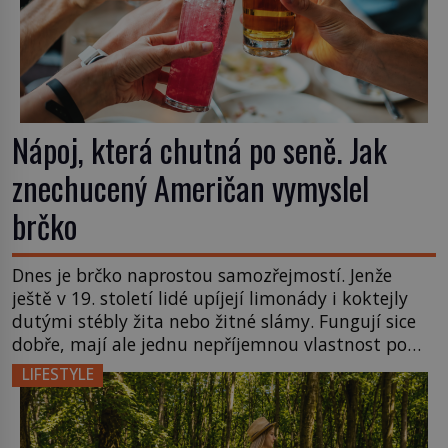
Nápoj, která chutná po seně. Jak
znechucený Američan vymyslel
brčko
Dnes je brčko naprostou samozřejmostí. Jenže
ještě v 19. století lidé upíjejí limonády i koktejly
dutými stébly žita nebo žitné slámy. Fungují sice
dobře, mají ale jednu nepříjemnou vlastnost po
chvíli se rozmáčejí a nápoji dodávají travnatou
LIFESTYLE
příchuť. Právě tahle drobná nepříjemnost přivede
amerického výrobce cigaretových náustků k
nápadu, který změní způsob pití po celém […]