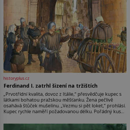
historyplus.cz
Ferdinand I. zatrhl šizení na tržištích
„Prvotřídní kvalita, dovoz z Itálie,“ přesvědčuje kupec s
látkami bohatou pražskou měšťanku. Žena pečlivě
osahává štůček mušelínu. „Vezmu si pět loket,“ prohlásí.
Kupec rychle naměří požadovanou délku. Pořádný kus
mu přitom zůstane za prsty… „Na šaty ho bude málo,
milostpaní. Stačí jenom na sukni,“ zhodnotí švadlena
množství růžového mušelínu. „Ošidili vás, podívejte.“