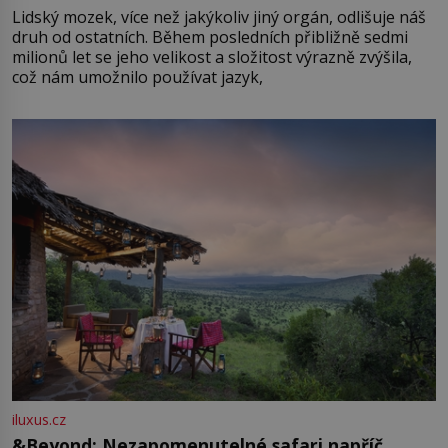
Lidský mozek, více než jakýkoliv jiný orgán, odlišuje náš
druh od ostatních. Během posledních přibližně sedmi
milionů let se jeho velikost a složitost výrazně zvýšila,
což nám umožnilo používat jazyk,
iluxus.cz
&Beyond: Nezapomenutelné safari napříč