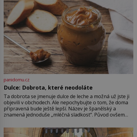
domácnosti. Když se […]
panidomu.cz
Dulce: Dobrota, které neodoláte
Ta dobrota se jmenuje dulce de leche a možná už jste ji
objevili v obchodech. Ale nepochybujte o tom, že doma
připravená bude ještě lepší. Název je španělský a
znamená jednoduše „mléčná sladkost“. Původ ovšem
není úplně jednoznačný, o autorství této receptury se
pře hned několik latinskoamerických zemí a k tomu
Francie, kde se traduje,