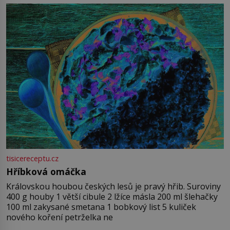
tisicereceptu.cz
Hříbková omáčka
Královskou houbou českých lesů je pravý hřib. Suroviny
400 g houby 1 větší cibule 2 lžíce másla 200 ml šlehačky
100 ml zakysané smetana 1 bobkový list 5 kuliček
nového koření petrželka ne