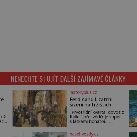
NENECHTE SI UJÍT DALŠÍ ZAJÍMAVÉ ČLÁNKY
historyplus.cz
ré
Ferdinand I. zatrhl
šizení na tržištích
„Prvotřídní kvalita, dovoz z
 už
Itálie,“ přesvědčuje kupec
ech.
s látkami bohatou
m,
pražskou měšťanku. Žena
ude
pečlivě osahává štůček
nasehvezdy.cz
mušelínu. „Vezmu si pět