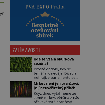
yť
že
ZAJÍMAVOSTI
Kde se vzala okurková
sezóna?
Prostě období, kdy se
téměř nic neděje. Divadla
nehrají, v parlamentu se
nehlasuje, všichni jsou na
Mrkev není jen oranžová.
dovolené a média tak
Její neuvěřitelný příběh
nemají o čem mluvit a psát.
začíná fialovou barvou
Když dnes vytáhneme ze
A vymýšlejí si proto
země mrkev, většina z nás
témata, které nikoho
očekává sytě oranžový
nezajímají. Proč je však ona