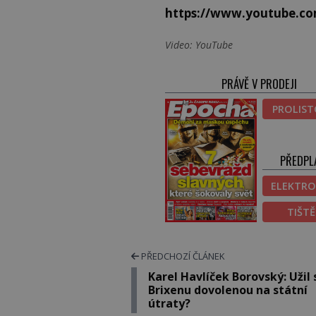
https://www.youtube.c
Video: YouTube
PRÁVĚ V PRODEJI
PROLIS
PŘEDPL
ELEKTRO
TIŠT
PŘEDCHOZÍ ČLÁNEK
Karel Havlíček Borovský: Užil s
Brixenu dovolenou na státní
útraty?