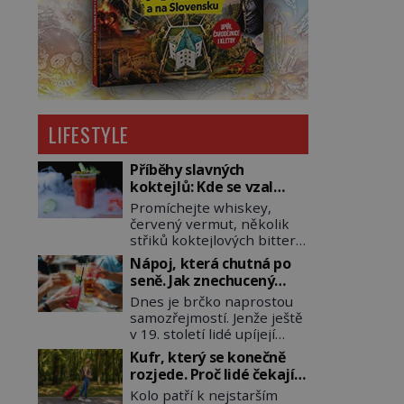
LIFESTYLE
Příběhy slavných
koktejlů: Kde se vzal
Manhattan a Bloody
Promíchejte whiskey,
Mary?
červený vermut, několik
střiků koktejlových bitters
a led, sceďte, ozdobte
Nápoj, která chutná po
koktejlovou třešinkou a
seně. Jak znechucený
tadá… Manhattan je tu! A
Američan vymyslel brčko
Dnes je brčko naprostou
pokud to má být skutečně
samozřejmostí. Jenže ještě
on, dejte si pozor, ať místo
v 19. století lidé upíjejí
klasické americké rye
limonády i koktejly dutými
whiskey či klidně
Kufr, který se konečně
stébly žita nebo žitné
bourbonu nepoužijete
rozjede. Proč lidé čekají
slámy. Fungují sice dobře,
skotskou whisku. Co se
na kolečka téměř pět
Kolo patří k nejstarším
mají ale jednu
stane? Inu, koktejl bude