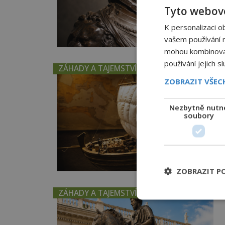
Tyto webové
K personalizaci o
vašem používání na
mohou kombinovat 
používání jejich s
ZÁHADY A TAJEMSTVÍ
ZOBRAZIT VŠE
Nezbytně nutn
soubory
ZOBRAZIT P
ZÁHADY A TAJEMSTVÍ