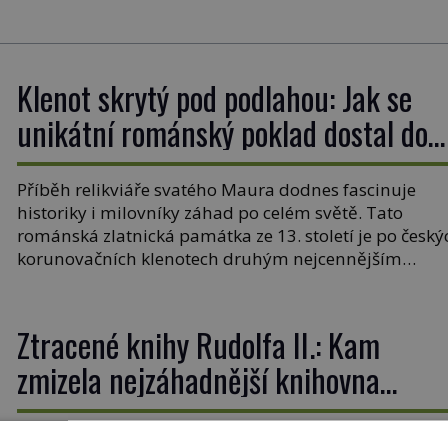
Klenot skrytý pod podlahou: Jak se
unikátní románský poklad dostal do
zapadlého Bečova?
Příběh relikviáře svatého Maura dodnes fascinuje
historiky i milovníky záhad po celém světě. Tato
románská zlatnická památka ze 13. století je po český
korunovačních klenotech druhým nejcennějším
movitým majetkem v České republice. Přestože byl
klenot v roce 1985 po dramatickém pátrání
kriminalistů úspěšně nalezen, jeho minulost stále
Ztracené knihy Rudolfa II.: Kam
obestírá hustá mlha. Otázky, jak přesně se tato […]
zmizela nejzáhadnější knihovna
Evropy?
V komnatách Pražského hradu se třpytí křišťály,