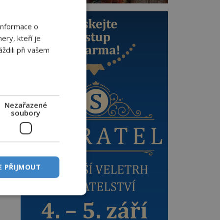
s
Informace o
po
ery, kteří je
st
ždili při vašem
o
?
Nezařazené
soubory
etí
E PŘIJMOUT