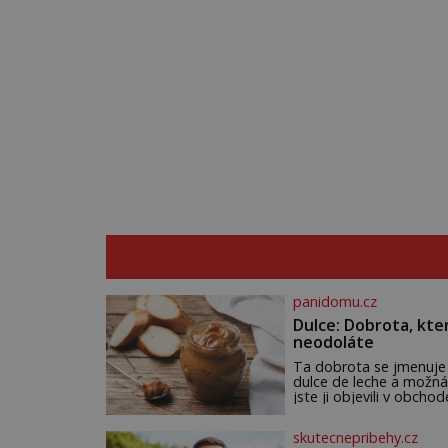
panidomu.cz
Dulce: Dobrota, kte
neodoláte
Ta dobrota se jmenuje
dulce de leche a možná
jste ji objevili v obchod
Ale nepochybujte o to
že doma připravená b
skutecnepribehy.cz
ještě lepší. Název je