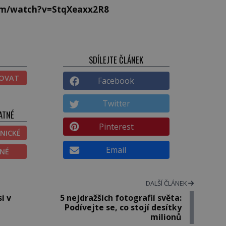
om/watch?v=StqXeaxx2R8
SDÍLEJTE ČLÁNEK
TOVAT
Facebook
Twitter
ATNÉ
Pinterest
NICKÉ
Email
ĚNÉ
DALŠÍ ČLÁNEK
i v
5 nejdražších fotografií světa:
Podívejte se, co stojí desítky
milionů