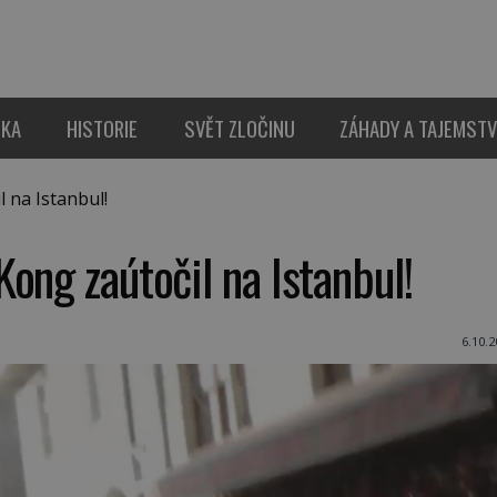
IKA
HISTORIE
SVĚT ZLOČINU
ZÁHADY A TAJEMSTV
 na Istanbul!
ong zaútočil na Istanbul!
6.10.2