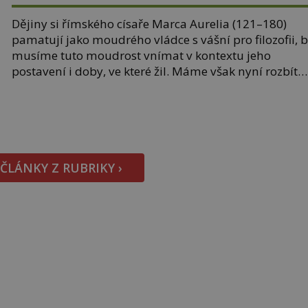
Dějiny si římského císaře Marca Aurelia (121–180)
pamatují jako moudrého vládce s vášní pro filozofii, b
musíme tuto moudrost vnímat v kontextu jeho
postavení i doby, ve které žil. Máme však nyní rozbít
tuto obecně přijímanou pravdu na padrť a prohlásit, 
to byl jen životem unavený a drogou ovládaný muž?
Marcus Aurelius byl zastáncem stoicismu, učení, […]
 ČLÁNKY Z RUBRIKY ›