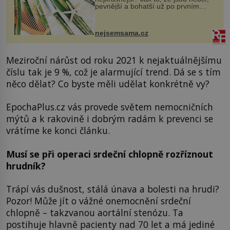
pevnější a bohatší už po prvním
vykoupání? Protože sůl obsažená v
mořské vodě má blahodárný vliv.
Nejen na tělo a pokožku, ale i na
nejsemsama.cz
vlasy. ...
Meziroční nárůst od roku 2021 k nejaktuálnějšímu
číslu tak je 9 %, což je alarmující trend. Dá se s tím
něco dělat? Co byste měli udělat konkrétně vy?
EpochaPlus.cz vás provede světem nemocničních
mýtů a k rakovině i dobrým radám k prevenci se
vrátíme ke konci článku.
Musí se při operaci srdeční chlopně rozříznout
hrudník?
Trápí vás dušnost, stálá únava a bolesti na hrudi?
Pozor! Může jít o vážné onemocnění srdeční
chlopně – takzvanou aortální stenózu. Ta
postihuje hlavně pacienty nad 70 let a má jediné