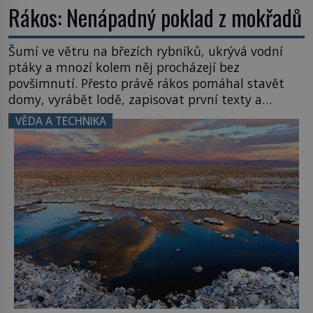
Rákos: Nenápadný poklad z mokřadů
Šumí ve větru na březích rybníků, ukrývá vodní
ptáky a mnozí kolem něj procházejí bez
povšimnutí. Přesto právě rákos pomáhal stavět
domy, vyrábět lodě, zapisovat první texty a
inspiroval řadu pověstí. Tato skromná, ale
VĚDA A TECHNIKA
užitečná rostlina provází člověka už tisíce let.
Většina lidí vnímá rákos jen jako obyčejnou kulisu
letního koupání. Stačí se však podívat […]