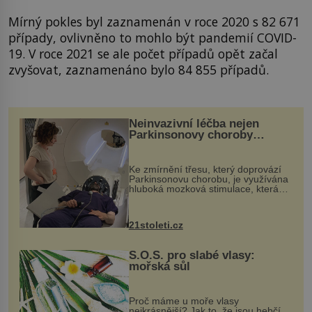
Mírný pokles byl zaznamenán v roce 2020 s 82 671
případy, ovlivněno to mohlo být pandemií COVID-
19. V roce 2021 se ale počet případů opět začal
zvyšovat, zaznamenáno bylo 84 855 případů.
Neinvazivní léčba nejen
Parkinsonovy choroby
pomocí ultrazvukové
„helmy“
Ke zmírnění třesu, který doprovází
Parkinsonovu chorobu, je využívána
hluboká mozková stimulace, která
však vyžaduje vysoce invazivní
zákrok. Ultrazvuk zase není vhodný
k dostatečně přesnému zacílení ...
21stoleti.cz
S.O.S. pro slabé vlasy:
mořská sůl
Proč máme u moře vlasy
nejkrásnější? Jak to, že jsou hebčí,