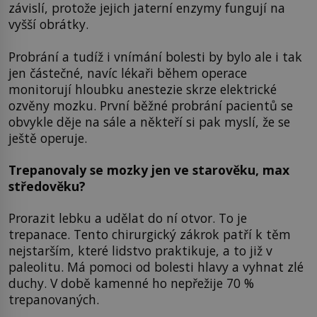
závislí, protože jejich jaterní enzymy fungují na
vyšší obrátky.
Probrání a tudíž i vnímání bolesti by bylo ale i tak
jen částečné, navíc lékaři během operace
monitorují hloubku anestezie skrze elektrické
ozvěny mozku. První běžné probrání pacientů se
obvykle děje na sále a někteří si pak myslí, že se
ještě operuje.
Trepanovaly se mozky jen ve starověku, max
středověku?
Prorazit lebku a udělat do ní otvor. To je
trepanace. Tento chirurgický zákrok patří k těm
nejstarším, které lidstvo praktikuje, a to již v
paleolitu. Má pomoci od bolesti hlavy a vyhnat zlé
duchy. V době kamenné ho nepřežije 70 %
trepanovaných.