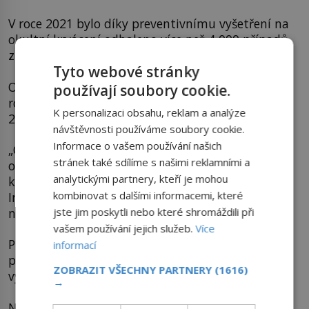
V roce 2021 bylo díky preventivnímu vyšetření na
okultní krvácení odhaleno více než 4 000 případů,
z nichž většina byla zachycena v raném stádiu.
Tyto webové stránky
Od roku 2022 byly screeningové programy
používají soubory cookie.
rozšířeny i na karcinom plic u kuřáků, a od roku
K personalizaci obsahu, reklam a analýze
2024 také na karcinom prostaty.
návštěvnosti používáme soubory cookie.
Informace o vašem používání našich
„Genetické testování nám pomáhá identifikovat
stránek také sdílíme s našimi reklamními a
osoby s vyšším rizikem vzniku rakoviny, což je
analytickými partnery, kteří je mohou
klíčové pro personalizaci preventivní péče.
kombinovat s dalšími informacemi, které
Indikovat tato vyšetření by měl však vždy lékař,
nejčastěji to je klinický genetik.
jste jim poskytli nebo které shromáždili při
vašem používání jejich služeb.
Více
Pravidelné kontroly pak mohou výrazně snížit
informací
pravděpodobnost vzniku pokročilého stádia,“
ZOBRAZIT VŠECHNY PARTNERY
(1616)
vysvětluje MUDr. Pavel Šnajdr z kliniky Health+.
→
Například u nositelů mutací genů BRCA1 a BRCA2