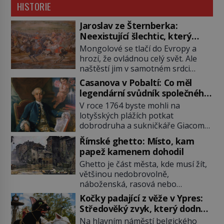
HISTORIE
Jaroslav ze Šternberka:
Neexistující šlechtic, který
z Moravy vyžene Mongoly
Mongolové se tlačí do Evropy a
hrozí, že ovládnou celý svět. Ale
naštěstí jim v samotném srdci
Evropy stojí v cestě malé, ale silné
Casanova v Pobaltí: Co měl
království, které dokáže
legendární svůdník společného
dobyvatelské hordy zastavit. Co
se svobodnými zednáři?
V roce 1764 byste mohli na
nedokáže žádná z asijských říší, co
lotyšských plážích potkat
nedokážou Němci – to dokáže
dobrodruha a sukničkáře Giacoma
český král. Nebo že by ne?
Casanovu. Jeho cesta k Baltskému
Mongolové od roku 1223 postupují
Římské ghetto: Místo, kam
moři však nebyla turistickým
podél Kaspického a Azovského
papež kamenem dohodil
výletem, ale ryze pracovní cestou
moře, […]
Ghetto je část města, kde musí žít,
se zištnými úmysly. Jaký cíl
většinou nedobrovolně,
Casanova sledoval, když se
náboženská, rasová nebo
například procházel uličkami
národnostní menšina obyvatel.
lotyšské Rigy? Casanova v Pobaltí
Kočky padající z věže v Ypres:
Bohaté historické zkušenosti mají s
kontaktoval tamní zednářské lóže.
Středověký zvyk, který dodnes
takovým životem Židé. Už od
Nebyl v této oblasti žádným
budí rozpaky
Na hlavním náměstí belgického
středověku jsou totiž v každou