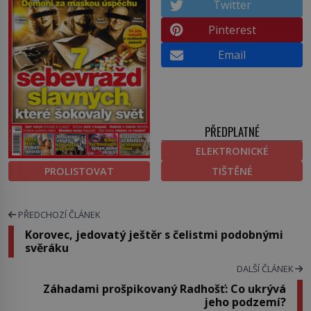
Twitter
Pinterest
Email
PŘEDPLATNÉ
ELEKTRONICKÉ
PROLISTOVAT
TIŠTĚNÉ
PŘEDCHOZÍ ČLÁNEK
Korovec, jedovatý ještěr s čelistmi podobnými
svěráku
DALŠÍ ČLÁNEK
Záhadami prošpikovaný Radhošť: Co ukrývá
jeho podzemí?