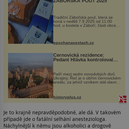
ZÁBOŘSKÁ POUŤ 2025
Tradiční Zábořská pouť, která se
koná v neděli 7.9.2025 od 11:00
hod. u kostela v Záboří, části obce
Kly u Mělníka. V programu naleznete
komentovanou prohlídku kostela,
dobovou hudbu, řemesla, atrakce...
epochanacestach.cz
Černovická rezidence:
Pedant Hlávka kontroloval
každou cihlu
Patří mezi sedm novodobých divů
Ukrajiny. Řeč je o obřím černovickém
areálu, za jehož vznikem stál slavný
český architekt Josef Hlávka. Ten si
na něm dal mimořádně záležet. Jeho
stavební plány by při ...
historyplus.cz
Je to krajně nepravděpodobné, ale dá. V takovém
případě jde o fatální selhání anesteziologa.
Náchylnější k němu jsou alkoholici a drogově