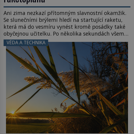
Ani zima nezkazí přítomným slavnostní okamžik.
Se slunečními brýlemi hledí na startující raketu,
která má do vesmíru vynést kromě posádky také
obyčejnou učitelku. Po několika sekundách všem
ztuhnou úsměvy, stroj totiž exploduje. Jejich
VĚDA A TECHNIKA
konstrukce není z levného kraje, daňové
poplatníky stojí miliardy dolarů. Na druhou stranu
zvládnou jen představitelné věci. Na malé kousky
Název: Columbia První […]