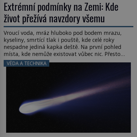
Extrémní podmínky na Zemi: Kde
život přežívá navzdory všemu
Vroucí voda, mráz hluboko pod bodem mrazu,
kyseliny, smrtící tlak i pouště, kde celé roky
nespadne jediná kapka deště. Na první pohled
místa, kde nemůže existovat vůbec nic. Přesto
právě tady vědci objevují organismy, které
VĚDA A TECHNIKA
posouvají hranice života. Každý nový nález mění
naše představy o tom, co všechno dokáže příroda a
napovídá, kde bychom jednou […]