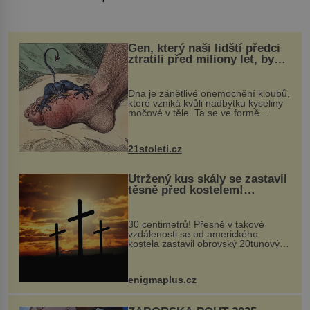
Gen, který naši lidští předci
ztratili před miliony let, by
mohl pomoci s léčbou
„nemoci králů“
Dna je zánětlivé onemocnění kloubů,
které vzniká kvůli nadbytku kyseliny
močové v těle. Ta se ve formě
krystalků ukládá v blízkosti kloubů,
nejčastěji přitom postihuje palce na
nohou, a způsobuje bole...
21stoleti.cz
Utržený kus skály se zastavil
těsně před kostelem!
Ochránila ho boží síla?
30 centimetrů! Přesně v takové
vzdálenosti se od amerického
kostela zastavil obrovský 20tunový
balvan, který se v květnu 2014
nečekaně odtrhl od nedaleké skály
při její demolici. Podle místních stojí
enigmaplus.cz
...