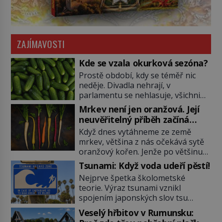
ZAJÍMAVOSTI
Kde se vzala okurková sezóna?
Prostě období, kdy se téměř nic
neděje. Divadla nehrají, v
parlamentu se nehlasuje, všichni
jsou na dovolené a média tak
Mrkev není jen oranžová. Její
nemají o čem mluvit a psát. A
neuvěřitelný příběh začíná
vymýšlejí si proto témata, které
fialovou barvou
Když dnes vytáhneme ze země
nikoho nezajímají. Proč je však ona
mrkev, většina z nás očekává sytě
letní doba spojovaná zrovna s
oranžový kořen. Jenže po většinu
okurkami? Okurkovou sezónu
své historie je mrkev všechno
známe už od poloviny 19. století,
Tsunami: Když voda udeří pěstí!
možné, jen ne oranžová. Je fialová,
ovšem jako Češi […]
Nejprve špetka školometské
žlutá, bílá, někdy dokonce téměř
teorie. Výraz tsunami vznikl
černá. Až díky stovkám let
spojením japonských slov tsu
pečlivého šlechtění se z ní stává
(přístav) a nami (vlna). Jedná se o
zelenina, bez které si českou
Veselý hřbitov v Rumunsku:
dlouhou vlnu, která je na volném
zahradu ani nedokážeme