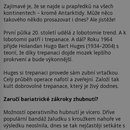
Zajímavé je, že se najde u prapředků na všech
kontinentech – kromě Antarktidy. Může něco
takového někdo prosazovat i dnes? Ale jistěže!
První půlka 20. století udělá z lobotomie trend. A k
lobotomii patří i trepanace. A dál? Roku 1964
přijde Holanďan Hugo Bart Huges (1934–2004) s
teorií, že díky trepanaci dojde mozek lepšího
prokrvení a bude výkonnější.
Huges si trepanaci provede sám zubní vrtačkou.
Celý průběh operace nafotí a zveřejní. Založí tak
kult dobrovolné trepanace, který je živý dodnes.
Zaručí bariatrické zákroky zhubnutí?
Možností operativního hubnutí je vícero. Dříve
populární bandáž žaludku s kroužkem nahoře ve
výsledku neoslnila, dnes se tak nejčastěji setkáte s