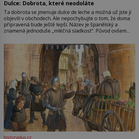
Dulce: Dobrota, které neodoláte
Ta dobrota se jmenuje dulce de leche a možná už jste ji
objevili v obchodech. Ale nepochybujte o tom, že doma
připravená bude ještě lepší. Název je španělský a
znamená jednoduše „mléčná sladkost“. Původ ovšem
není úplně jednoznačný, o autorství této receptury se
pře hned několik latinskoamerických zemí a k tomu
Francie, kde se traduje,
historyplus.cz