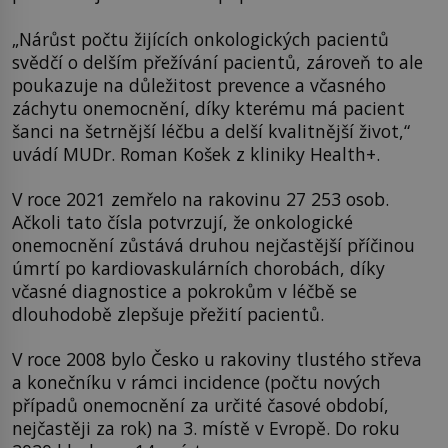
„Nárůst počtu žijících onkologických pacientů
svědčí o delším přežívání pacientů, zároveň to ale
poukazuje na důležitost prevence a včasného
záchytu onemocnění, díky kterému má pacient
šanci na šetrnější léčbu a delší kvalitnější život,“
uvádí MUDr. Roman Košek z kliniky Health+.
V roce 2021 zemřelo na rakovinu 27 253 osob.
Ačkoli tato čísla potvrzují, že onkologické
onemocnění zůstává druhou nejčastější příčinou
úmrtí po kardiovaskulárních chorobách, díky
včasné diagnostice a pokrokům v léčbě se
dlouhodobě zlepšuje přežití pacientů.
V roce 2008 bylo Česko u rakoviny tlustého střeva
a konečníku v rámci incidence (počtu nových
případů onemocnění za určité časové období,
nejčastěji za rok) na 3. místě v Evropě. Do roku