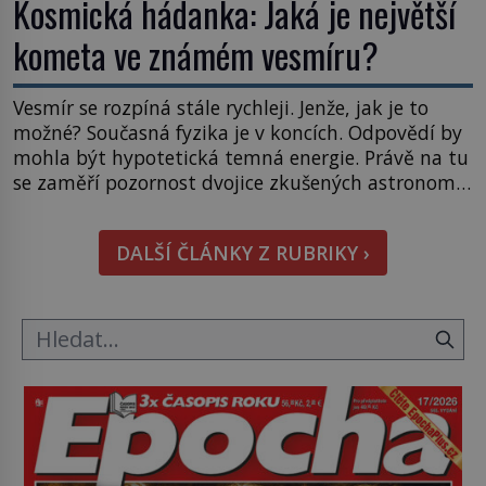
Kosmická hádanka: Jaká je největší
kometa ve známém vesmíru?
Vesmír se rozpíná stále rychleji. Jenže, jak je to
možné? Současná fyzika je v koncích. Odpovědí by
mohla být hypotetická temná energie. Právě na tu
se zaměří pozornost dvojice zkušených astronomů.
Namísto ní ale objeví něco mnohem
hmatatelnějšího. Naprosto rekordní kometu!
DALŠÍ ČLÁNKY Z RUBRIKY ›
Astronomové Pedro Bernardinelli a Gary Bernstein
mravenčí prací zkoumají archivní snímky v rámci
Průzkumu temné energie […]