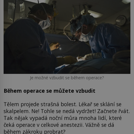
Je možné vzbudit se během operace?
Během operace se můžete vzbudit
Tělem projede strašná bolest. Lékař se sklání se
skalpelem. Ne! Tohle se nedá vydržet! Začnete řvát.
Tak nějak vypadá noční můra mnoha lidí, které
čeká operace v celkové anestezii. Vážně se dá
během zákroku probrat?