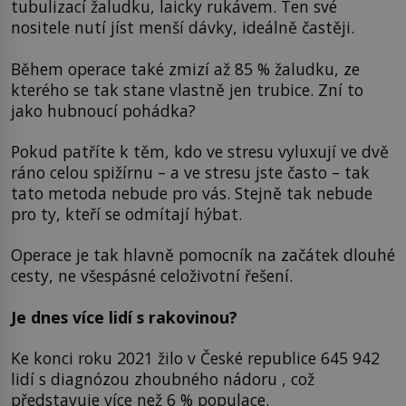
tubulizací žaludku, laicky rukávem. Ten své
nositele nutí jíst menší dávky, ideálně častěji.
Během operace také zmizí až 85 % žaludku, ze
kterého se tak stane vlastně jen trubice. Zní to
jako hubnoucí pohádka?
Pokud patříte k těm, kdo ve stresu vyluxují ve dvě
ráno celou spižírnu – a ve stresu jste často – tak
tato metoda nebude pro vás. Stejně tak nebude
pro ty, kteří se odmítají hýbat.
Operace je tak hlavně pomocník na začátek dlouhé
cesty, ne všespásné celoživotní řešení.
Je dnes více lidí s rakovinou?
Ke konci roku 2021 žilo v České republice 645 942
lidí s diagnózou zhoubného nádoru , což
představuje více než 6 % populace.