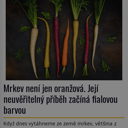
zrovna s okurkami? Okurkovou sezónu známe už
od poloviny 19. století, ovšem jako Češi […]
Mrkev není jen oranžová. Její
neuvěřitelný příběh začíná fialovou
barvou
Když dnes vytáhneme ze země mrkev, většina z