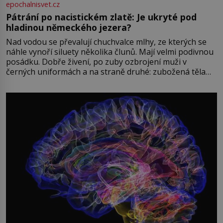
epochalnisvet.cz
Pátrání po nacistickém zlatě: Je ukryté pod
hladinou německého jezera?
Nad vodou se převalují chuchvalce mlhy, ze kterých se
náhle vynoří siluety několika člunů. Mají velmi podivnou
posádku. Dobře živení, po zuby ozbrojení muži v
černých uniformách a na straně druhé: zubožená těla
oblečená v chatrných vězeňských hadrech. Co tato
přízračná scéna znamená? Je jaro roku 1945, druhá
světová válka se chýlí ke konci. Jezero Stolpsee