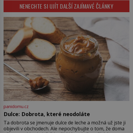
bioindikátory […]
čelilo město v minulosti potenciální
NENECHTE SI UJÍT DALŠÍ ZAJÍMAVÉ ČLÁNKY
ohnivé katastrofě a proč jsou zde
stále tolik obávány měsíce
smaženého lilku? První hasičský
sbor se v Istanbulu objevuje v roce
1714 a […]
panidomu.cz
Dulce: Dobrota, které neodoláte
Ta dobrota se jmenuje dulce de leche a možná už jste ji
objevili v obchodech. Ale nepochybujte o tom, že doma