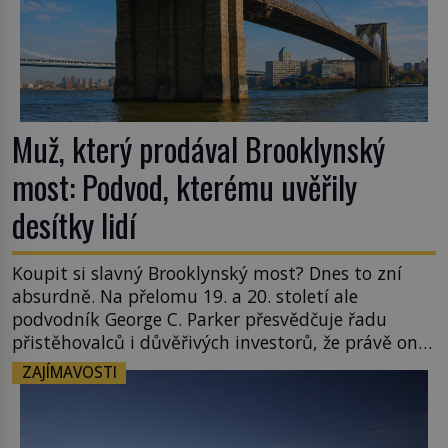
Muž, který prodával Brooklynský
most: Podvod, kterému uvěřily
desítky lidí
Koupit si slavný Brooklynský most? Dnes to zní
absurdně. Na přelomu 19. a 20. století ale
podvodník George C. Parker přesvědčuje řadu
přistěhovalců i důvěřivých investorů, že právě on
je jeho právoplatným vlastníkem. A není to jediná
ZAJÍMAVOSTI
památka, kterou dokáže „prodat“. Jeho
neuvěřitelný příběh se stává jednou z největších
legend světových dějin podvodů. New York […]