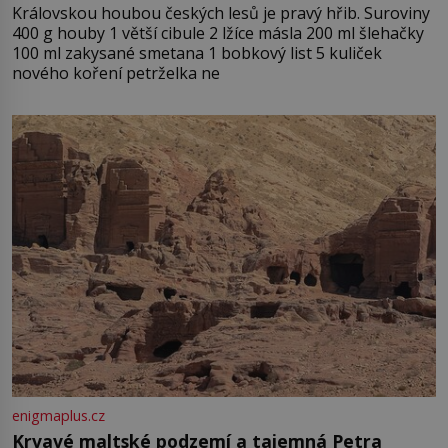
Královskou houbou českých lesů je pravý hřib. Suroviny
400 g houby 1 větší cibule 2 lžíce másla 200 ml šlehačky
100 ml zakysané smetana 1 bobkový list 5 kuliček
nového koření petrželka ne
enigmaplus.cz
Krvavé maltské podzemí a tajemná Petra