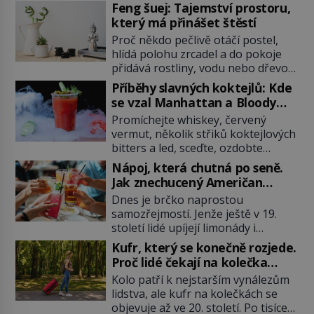
Feng šuej: Tajemství prostoru,
který má přinášet štěstí
Proč někdo pečlivě otáčí postel,
hlídá polohu zrcadel a do pokoje
přidává rostliny, vodu nebo dřevo?
Feng šuej tvrdí, že domov není jen
Příběhy slavných koktejlů: Kde
soubor zdí a nábytku. Je to prostor,
se vzal Manhattan a Bloody
kterým proudí energie čchi a jeho
Mary?
Promíchejte whiskey, červený
uspořádání může ovlivňovat, jak se
vermut, několik střiků koktejlových
v něm člověk cítí. Feng šuej má
bitters a led, sceďte, ozdobte
kořeny ve staré Číně a jeho historie
koktejlovou třešinkou a tadá…
[…]
Nápoj, která chutná po seně.
Manhattan je tu! A pokud to má být
Jak znechucený Američan
skutečně on, dejte si pozor, ať
vymyslel brčko
Dnes je brčko naprostou
místo klasické americké rye
samozřejmostí. Jenže ještě v 19.
whiskey či klidně bourbonu
století lidé upíjejí limonády i
nepoužijete skotskou whisku. Co
koktejly dutými stébly žita nebo
se stane? Inu, koktejl bude stále
Kufr, který se konečně rozjede.
žitné slámy. Fungují sice dobře,
skvělý, ale už to nebude
Proč lidé čekají na kolečka
mají ale jednu nepříjemnou
Manhattan ale […]
téměř pět tisíc let?
Kolo patří k nejstarším vynálezům
vlastnost po chvíli se rozmáčejí a
lidstva, ale kufr na kolečkách se
nápoji dodávají travnatou příchuť.
objevuje až ve 20. století. Po tisíce
Právě tahle drobná nepříjemnost