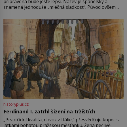
připravená bude ještě lepší. Název je španělský a
znamená jednoduše „mléčná sladkost“. Původ ovšem
není úplně jednoznačný, o autorství této receptury se
pře hned několik latinskoamerických zemí a k tomu
Francie, kde se traduje,
historyplus.cz
Ferdinand I. zatrhl šizení na tržištích
„Prvotřídní kvalita, dovoz z Itálie,“ přesvědčuje kupec s
látkami bohatou pražskou měšťanku. Žena pečlivě