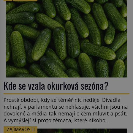
nějací suchozemští obratlovci? Takto
neuvěřitelnou věc dokáže na první pohled
obyčejná žába. Skokana hnědého u […]
Kde se vzala okurková sezóna?
Prostě období, kdy se téměř nic neděje. Divadla
nehrají, v parlamentu se nehlasuje, všichni jsou na
dovolené a média tak nemají o čem mluvit a psát.
A vymýšlejí si proto témata, které nikoho
nezajímají. Proč je však ona letní doba spojovaná
ZAJÍMAVOSTI