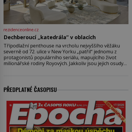
rezidenceonline.cz
Dechberoucí „katedrála“ v oblacích
Třípodlažní penthouse na vrcholu nejvyššího věžáku
severně od 72. ulice v New Yorku „patřil“ jednomu z
protagonistů populárního seriálu, mapujícího život
milionářské rodiny Royových. Jakkoliv jsou jejich osudy
fiktivní, nemovitosti, v nichž „žijí“, jsou velmi reálné.
Ohromující luxusní byt s pěti ložnicemi, čtyřmi
koupelnami a výhledem na Husdon Yards je přitom
jenom jednou z nemovitostí
PŘEDPLATNÉ ČASOPISU