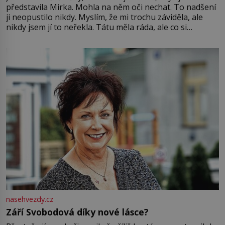
představila Mirka. Mohla na něm oči nechat. To nadšení
ji neopustilo nikdy. Myslím, že mi trochu záviděla, ale
nikdy jsem jí to neřekla. Tátu měla ráda, ale co si
pamatuji, tak jsme s Mirkem byli zamilovaní mnohem víc.
Jsme spolu moc rádi Tehdy byla jiná doba, když
nasehvezdy.cz
Září Svobodová díky nové lásce?