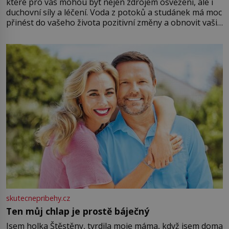
které pro vás mohou být nejen zdrojem osvěžení, ale i
duchovní síly a léčení. Voda z potoků a studánek má moc
přinést do vašeho života pozitivní změny a obnovit vaši
energii. Využitím těchto přírodních zdrojů v magii
můžete obohatit své rituály a přinést do svého života
větší harmonii a klid. Je důležité
skutecnepribehy.cz
Ten můj chlap je prostě báječný
Jsem holka Štěstěny, tvrdila moje máma, když jsem doma