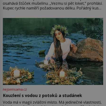
osahává štůček mušelínu. „Vezmu si pět loket,“ prohlásí.
Kupec rychle naměří požadovanou délku. Pořádný kus
mu přitom zůstane za prsty… „Na šaty ho bude málo,
milostpaní. Stačí jenom na sukni,“ zhodnotí švadlena
množství růžového mušelínu. „Ošidili vás, podívejte.“
Vezme do ruky dřevěnou
nejsemsama.cz
Kouzlení s vodou z potoků a studánek
Voda má v magii zvláštní místo. Má jedinečné vlastnosti,