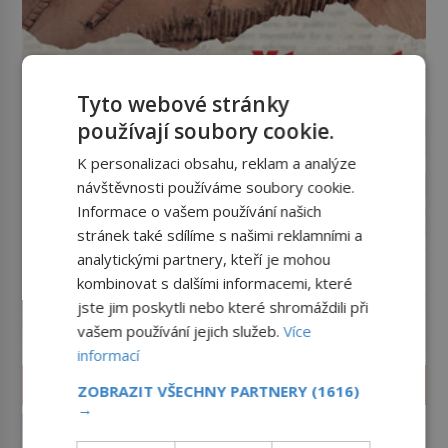
Tyto webové stránky
používají soubory cookie.
K personalizaci obsahu, reklam a analýze
návštěvnosti používáme soubory cookie.
Informace o vašem používání našich
stránek také sdílíme s našimi reklamními a
analytickými partnery, kteří je mohou
kombinovat s dalšími informacemi, které
jste jim poskytli nebo které shromáždili při
vašem používání jejich služeb.
Více
informací
ZAJÍMAVOSTI
ZOBRAZIT VŠECHNY PARTNERY
(1616)
→
Tsunami: Když voda udeří pěstí!