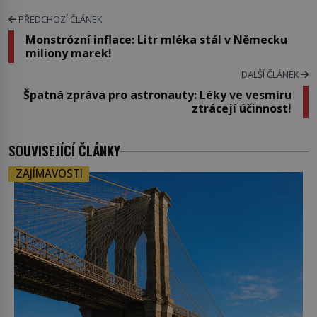
PŘEDCHOZÍ ČLÁNEK
Monstrózní inflace: Litr mléka stál v Německu
miliony marek!
DALŠÍ ČLÁNEK
Špatná zpráva pro astronauty: Léky ve vesmíru
ztrácejí účinnost!
SOUVISEJÍCÍ ČLÁNKY
ZAJÍMAVOSTI