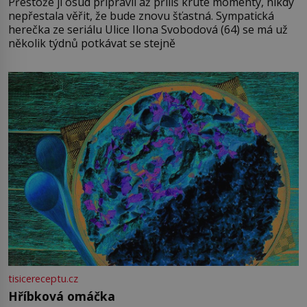
Přestože jí osud připravil až příliš kruté momenty, nikdy
nepřestala věřit, že bude znovu šťastná. Sympatická
herečka ze seriálu Ulice Ilona Svobodová (64) se má už
několik týdnů potkávat se stejně
tisicereceptu.cz
Hříbková omáčka