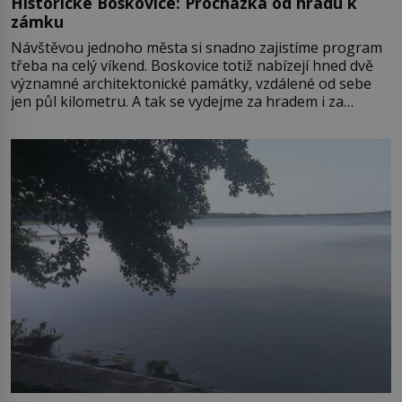
Historické Boskovice: Procházka od hradu k
zámku
Návštěvou jednoho města si snadno zajistíme program
třeba na celý víkend. Boskovice totiž nabízejí hned dvě
významné architektonické památky, vzdálené od sebe
jen půl kilometru. A tak se vydejme za hradem i za
zámkem do krásné jihomoravské krajiny. Trhová osada
Boskovice na okraji Drahanské vrchoviny vznikla někdy
ve13. století, a už v roce 1313 kronikáři zaznamenali