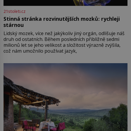
21stoleti.cz
Stinná stránka rozvinutějších mozků: rychleji
stárnou
Lidský mozek, více než jakýkoliv jiný orgán, odlišuje náš
druh od ostatních. Během posledních přibližně sedmi
milionů let se jeho velikost a složitost výrazně zvýšila,
což nám umožnilo používat jazyk,