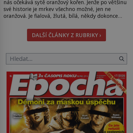
nás očekává sytě oranžový kořen. Jenže po většinu
své historie je mrkev všechno možné, jen ne
oranžová. Je fialová, žlutá, bílá, někdy dokonce
téměř černá. Až díky stovkám let pečlivého
šlechtění se z ní stává zelenina, bez které si českou
DALŠÍ ČLÁNKY Z RUBRIKY ›
zahradu ani nedokážeme představit. Její příběh je
[…]