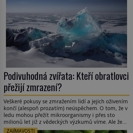
Podivuhodná zvířata: Kteří obratlovci
přežijí zmrazení?
Veškeré pokusy se zmražením lidí a jejich oživením
končí (alespoň prozatím) neúspěchem. O tom, že v
ledu mohou přežít mikroorganismy i přes sto
milionů let již z vědeckých výzkumů víme. Ale že
by totální zmrazení byť na jedinou zimu přežili
ZAJÍMAVOSTI