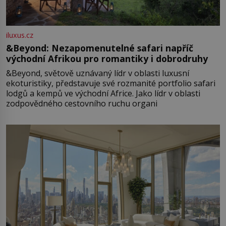
iluxus.cz
&Beyond: Nezapomenutelné safari napříč
východní Afrikou pro romantiky i dobrodruhy
&Beyond, světově uznávaný lídr v oblasti luxusní
ekoturistiky, představuje své rozmanité portfolio safari
lodgů a kempů ve východní Africe. Jako lídr v oblasti
zodpovědného cestovního ruchu organi