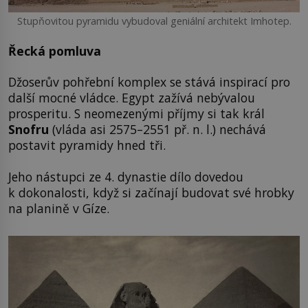
Stupňovitou pyramidu vybudoval geniální architekt Imhotep.
Řecká pomluva
Džoserův pohřební komplex se stává inspirací pro
další mocné vládce. Egypt zažívá nebývalou
prosperitu. S neomezenými příjmy si tak král
Snofru
(vláda asi 2575–2551 př. n. l.) nechává
postavit pyramidy hned tři.
Jeho nástupci ze 4. dynastie dílo dovedou
k dokonalosti, když si začínají budovat své hrobky
na planině v Gíze.