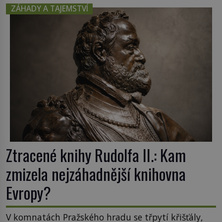
nejcennějším movitým majetkem v České
ZÁHADY A TAJEMSTVÍ
republice. Přestože byl klenot v roce 1985 po
dramatickém pátrání kriminalistů úspěšně
nalezen, jeho minulost stále obestírá hustá mlha.
Otázky, jak přesně se tato […]
Ztracené knihy Rudolfa II.: Kam
zmizela nejzáhadnější knihovna
Evropy?
V komnatách Pražského hradu se třpytí křišťály,