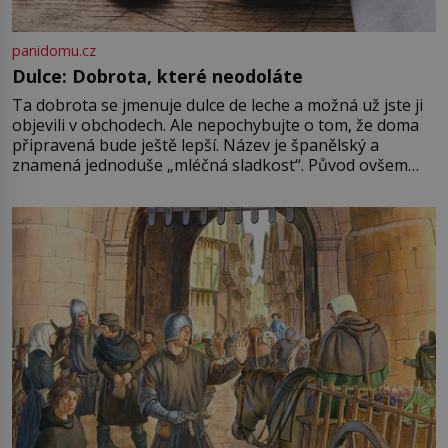
panidomu.cz
Dulce: Dobrota, které neodoláte
Ta dobrota se jmenuje dulce de leche a možná už jste ji
objevili v obchodech. Ale nepochybujte o tom, že doma
připravená bude ještě lepší. Název je španělský a
znamená jednoduše „mléčná sladkost“. Původ ovšem
není úplně jednoznačný, o autorství této receptury se
pře hned několik latinskoamerických zemí a k tomu
Francie, kde se traduje,