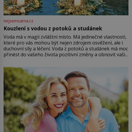
nejsemsama.cz
Kouzlení s vodou z potoků a studánek
Voda má v magii zvláštní místo. Má jedinečné vlastnosti,
které pro vás mohou být nejen zdrojem osvěžení, ale i
duchovní síly a léčení. Voda z potoků a studánek má moc
přinést do vašeho života pozitivní změny a obnovit vaši
energii. Využitím těchto přírodních zdrojů v magii
můžete obohatit své rituály a přinést do svého života
větší harmonii a klid. Je důležité