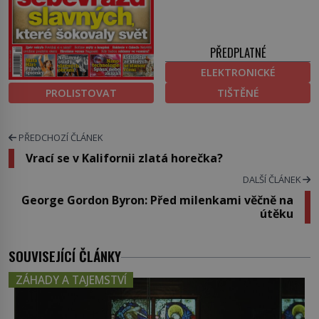
PŘEDPLATNÉ
ELEKTRONICKÉ
PROLISTOVAT
TIŠTĚNÉ
PŘEDCHOZÍ ČLÁNEK
Vrací se v Kalifornii zlatá horečka?
DALŠÍ ČLÁNEK
George Gordon Byron: Před milenkami věčně na
útěku
SOUVISEJÍCÍ ČLÁNKY
ZÁHADY A TAJEMSTVÍ