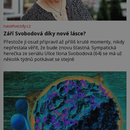
nasehvezdy.cz
Září Svobodová díky nové lásce?
Přestože jí osud připravil až příliš kruté momenty, nikdy
nepřestala věřit, že bude znovu šťastná. Sympatická
herečka ze seriálu Ulice Ilona Svobodová (64) se má už
několik týdnů potkávat se stejně