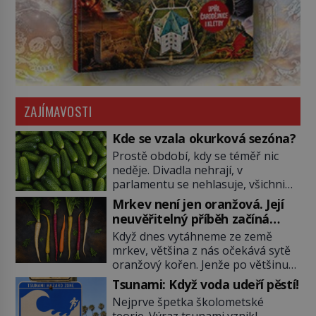
ZAJÍMAVOSTI
Kde se vzala okurková sezóna?
Prostě období, kdy se téměř nic
neděje. Divadla nehrají, v
parlamentu se nehlasuje, všichni
jsou na dovolené a média tak
Mrkev není jen oranžová. Její
nemají o čem mluvit a psát. A
neuvěřitelný příběh začíná
vymýšlejí si proto témata, které
fialovou barvou
Když dnes vytáhneme ze země
nikoho nezajímají. Proč je však ona
mrkev, většina z nás očekává sytě
letní doba spojovaná zrovna s
oranžový kořen. Jenže po většinu
okurkami? Okurkovou sezónu
své historie je mrkev všechno
známe už od poloviny 19. století,
Tsunami: Když voda udeří pěstí!
možné, jen ne oranžová. Je fialová,
ovšem jako Češi […]
Nejprve špetka školometské
žlutá, bílá, někdy dokonce téměř