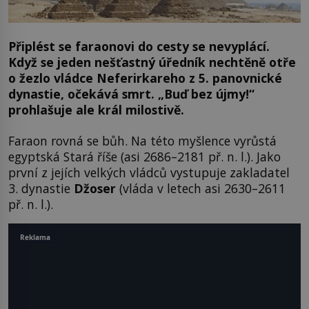
Připlést se faraonovi do cesty se nevyplácí.
Když se jeden nešťastný úředník nechtěně otře
o žezlo vládce Neferirkareho z 5. panovnické
dynastie, očekává smrt. „Buď bez újmy!“
prohlašuje ale král milostivě.
Faraon rovná se bůh. Na této myšlence vyrůstá
egyptská Stará říše (asi 2686–2181 př. n. l.). Jako
první z jejích velkých vládců vystupuje zakladatel
3. dynastie
Džoser
(vláda v letech asi 2630–2611
př. n. l.).
Reklama