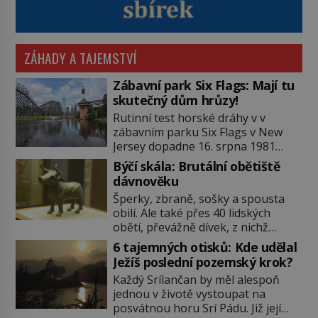
ZÁHADY A TAJEMSTVÍ
Zábavní park Six Flags: Mají tu
skutečný dům hrůzy!
Rutinní test horské dráhy v v
zábavním parku Six Flags v New
Jersey dopadne 16. srpna 1981
katastrofou. 20letý technik Scott
Býčí skála: Brutální obětiště
Tyler se zřítí na zem! Zranění jsou
dávnověku
neslučitelná se životem. „Nepoužil
Šperky, zbraně, sošky a spousta
bezpečnostní zábranu,“ osvětlí
obilí. Ale také přes 40 lidských
smrtelnou nehodu tiskový mluvčí
obětí, převážně dívek, z nichž
parku a vyšetřovatelé mu dávají za
některým rozetnou hlavu a
pravdu: „Atrakce je v pořádku.“ A
6 tajemných otisků: Kde udělal
useknou končetiny. To je slavný
pak přijde srpen roku […]
Ježíš poslední pozemský krok?
halštatský pohřeb. V Evropě
Každý Srílančan by měl alespoň
nevídaný objev, který dodnes
jednou v životě vystoupat na
neumíme vysvětlit… Jeho koníčkem
posvátnou horu Srí Pádu. Již její
je „slepá jeskynní zvířena“, a díky