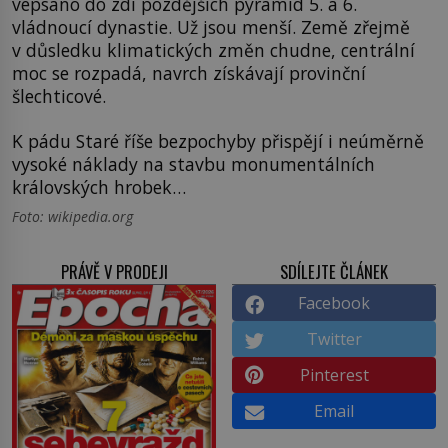
vepsáno do zdí pozdějších pyramid 5. a 6.
vládnoucí dynastie. Už jsou menší. Země zřejmě
v důsledku klimatických změn chudne, centrální
moc se rozpadá, navrch získávají provinční
šlechticové.
K pádu Staré říše bezpochyby přispějí i neúměrně
vysoké náklady na stavbu monumentálních
královských hrobek…
Foto: wikipedia.org
PRÁVĚ V PRODEJI
SDÍLEJTE ČLÁNEK
Facebook
Twitter
Pinterest
Email