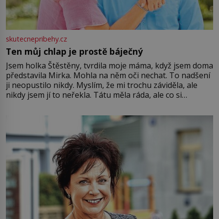
skutecnepribehy.cz
Ten můj chlap je prostě báječný
Jsem holka Štěstěny, tvrdila moje máma, když jsem doma
představila Mirka. Mohla na něm oči nechat. To nadšení
ji neopustilo nikdy. Myslím, že mi trochu záviděla, ale
nikdy jsem jí to neřekla. Tátu měla ráda, ale co si
pamatuji, tak jsme s Mirkem byli zamilovaní mnohem víc.
Jsme spolu moc rádi Tehdy byla jiná doba, když