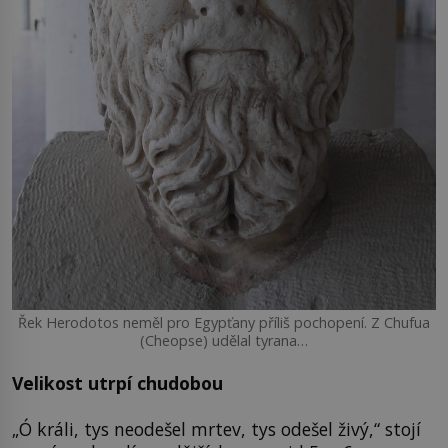
Řek Herodotos neměl pro Egypťany příliš pochopení. Z Chufua
(Cheopse) udělal tyrana…
Velikost utrpí chudobou
„Ó králi, tys neodešel mrtev, tys odešel živý,“ stojí