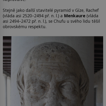
Stejně jako další stavitelé pyramid v Gíze, Rachef
(vláda asi 2520–2494 př. n. l.) a
Menkaure
(vláda
asi 2494–2472 př. n. l.), se Chufu u svého lidu těšil
obrovskému respektu.