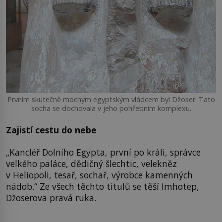
Prvním skutečně mocným egyptským vládcem byl Džoser. Tato
socha se dochovala v jeho pohřebním komplexu.
Zajistí cestu do nebe
„Kancléř Dolního Egypta, první po králi, správce
velkého paláce, dědičný šlechtic, velekněz
v Heliopoli, tesař, sochař, výrobce kamenných
nádob.“ Ze všech těchto titulů se těší Imhotep,
Džoserova pravá ruka.