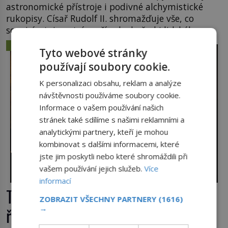
astronomické přístroje i podivné alchymistické
rukopisy. Císař Rudolf II. shromažďuje vše, co
souvisí s tajemstvím přírody, hvězd i lidského
poznání. Jenže po jeho smrti se jeho slavné sbírky
ZÁHADY A TAJEMSTVÍ
Tyto webové stránky
začínají rozpadat a část z nich mizí navždy. Kdo
odnesl nejvzácnější knihy? A existují ještě někde
používají soubory cookie.
zapomenuté rukopisy, které nikdo […]
K personalizaci obsahu, reklam a analýze
návštěvnosti používáme soubory cookie.
Informace o vašem používání našich
stránek také sdílíme s našimi reklamními a
analytickými partnery, kteří je mohou
kombinovat s dalšími informacemi, které
jste jim poskytli nebo které shromáždili při
vašem používání jejich služeb.
Více
informací
Tajemná Terra Australis: Dopluly
ZOBRAZIT VŠECHNY PARTNERY
(1616)
→
římské obchodní lodě až do