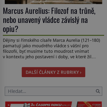
Marcus Aurelius: Filozof na trůně,
nebo unavený vládce závislý na
opiu?
Dějiny si římského císaře Marca Aurelia (121–180)
pamatují jako moudrého vládce s vášní pro
filozofii, byť musíme tuto moudrost vnímat
v kontextu jeho postavení i doby, ve které žil.
Máme však nyní rozbít tuto obecně přijímanou
pravdu na padrť a prohlásit, že to byl jen životem
DALŠÍ ČLÁNKY Z RUBRIKY ›
unavený a drogou ovládaný muž? Marcus Aurelius
byl zastáncem stoicismu, učení, […]