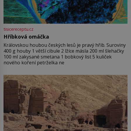
tisicereceptu.cz
Hříbková omáčka
Královskou houbou českých lesů je pravý hřib. Suroviny
400 g houby 1 větší cibule 2 lžíce másla 200 ml šlehačky
100 ml zakysané smetana 1 bobkový list 5 kuliček
nového koření petrželka ne