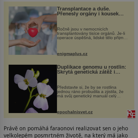
Transplantace a duše.
Přenesly orgány i kousek
osobnosti dárce?
Ročně jsou v nemocnicích
transplantovány tisíce orgánů. Je-li
operace úspěšná, lidské tělo přijme
darovaný orgán za své a pacient
může vést plnohodnotný život. Ale co
když při transplantaci nepřijímám...
enigmaplus.cz
Duplikace genomu u rostlin:
Skrytá genetická zátěž i
evoluční výhoda
Představte si, že by se rostlina
jednou ráno probudila a zjistila, že
má svůj genetický manuál celý
dvakrát. Přesně to se občas v
přírodě stane – a podle nového
výzkumu to může být pro druhy
epochalnisvet.cz
vstupenka...
Právě on pomáhá faraonovi realizovat sen o jeho
velkolepém posmrtném životě, na který má jako