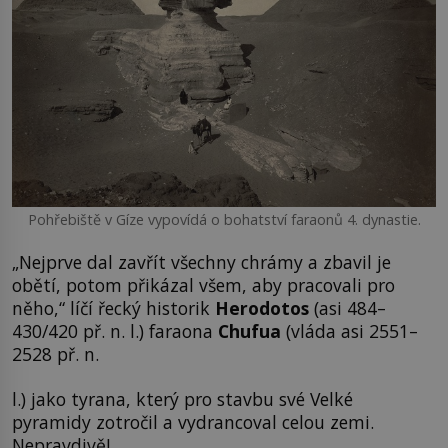
Pohřebiště v Gíze vypovídá o bohatství faraonů 4. dynastie.
„Nejprve dal zavřít všechny chrámy a zbavil je
obětí, potom přikázal všem, aby pracovali pro
něho,“ líčí řecký historik
Herodotos
(asi 484–
430/420 př. n. l.) faraona
Chufua
(vláda asi 2551–
2528 př. n.
l.) jako tyrana, který pro stavbu své Velké
pyramidy zotročil a vydrancoval celou zemi.
Nepravdivě!