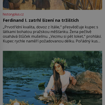
historyplus.cz
Ferdinand I. zatrhl šizení na tržištích
„Prvotřídní kvalita, dovoz z Itálie,“ přesvědčuje kupec s
látkami bohatou pražskou měšťanku. Žena pečlivě
osahává štůček mušelínu. „Vezmu si pět loket,“ prohlásí.
Kupec rychle naměří požadovanou délku. Pořádný kus
mu přitom zůstane za prsty… „Na šaty ho bude málo,
milostpaní. Stačí jenom na sukni,“ zhodnotí švadlena
množství růžového mušelínu. „Ošidili vás, podívejte.“
Vezme do ruky dřevěnou