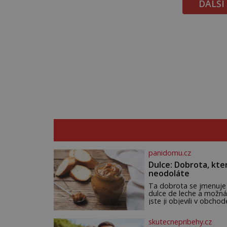
DALŠÍ
panidomu.cz
Dulce: Dobrota, kte
neodoláte
Ta dobrota se jmenuje
dulce de leche a možná
jste ji objevili v obchod
Ale nepochybujte o to
že doma připravená b
skutecnepribehy.cz
ještě lepší. Název je