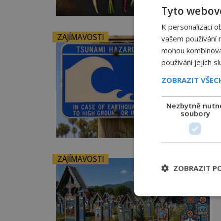
Tyto webové
K personalizaci o
ZAJÍMAVOSTI
vašem používání na
mohou kombinovat 
používání jejich s
ZOBRAZIT VŠE
Nezbytně nutn
soubory
ZAJÍMAVOSTI
ZOBRAZIT P