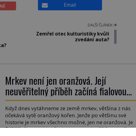
Email
ĚNÉ
DALŠÍ ČLÁNEK
Zemřel otec kulturistiky kvůli
zvedání auta?
ka?
Mrkev není jen oranžová. Její
neuvěřitelný příběh začíná fialovou
barvou
Když dnes vytáhneme ze země mrkev, většina z nás
očekává sytě oranžový kořen. Jenže po většinu své
historie je mrkev všechno možné, jen ne oranžová. Je
fialová, žlutá, bílá, někdy dokonce téměř černá. Až dík