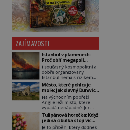
ZAJÍMAVOSTI
Istanbul v plamenech:
Proč obří megapoli
ohrožují měsíce
I současný kosmopolitní a
smaženého lilku?
dobře organizovaný
Istanbul nemá s rizikem
požárů nikdy vyhráno. Jen
Město, které pohlcuje
těžko si tak člověk dokáže
moře: Jak slavný Dunwich
představit, jaká požární
mizí pod hladinou
Na východním pobřeží
rizika skrýval Istanbul časů
Anglie leží místo, které
minulých. Jak čelilo město v
vypadá nenápadně. Jen
minulosti potenciální
málokdo by dnes hádal, že
ohnivé katastrofě a proč
Tulipánová horečka: Když
právě zde kdysi stojí jeden
jsou zde stále tolik
jediná cibulka stojí víc
z nejvýznamnějších
obávány měsíce
než honosný dům
Je to příběh, který dodnes
anglických přístavů.
smaženého lilku? První