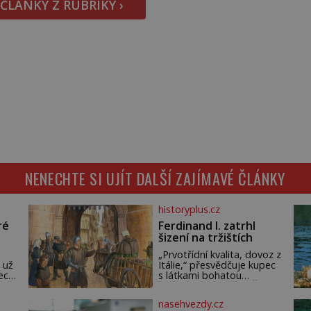
 ČLÁNKY Z RUBRIKY ›
NENECHTE SI UJÍT DALŠÍ ZAJÍMAVÉ ČLÁNKY
historyplus.cz
ré
Ferdinand I. zatrhl
šizení na tržištích
„Prvotřídní kvalita, dovoz z
 už
Itálie,“ přesvědčuje kupec
ech.
s látkami bohatou
m,
pražskou měšťanku. Žena
ude
pečlivě osahává štůček
nasehvezdy.cz
mušelínu. „Vezmu si pět