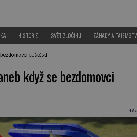
IKA
HISTORIE
SVĚT ZLOČINU
ZÁHADY A TAJEMSTV
e bezdomovci poštěstí
i aneb když se bezdomovci
4.8.