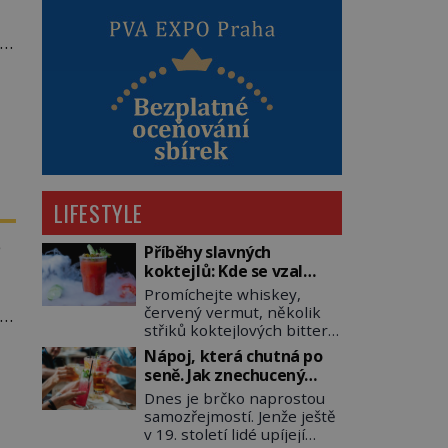
li
LIFESTYLE
e
Příběhy slavných
koktejlů: Kde se vzal
Manhattan a Bloody
Promíchejte whiskey,
Mary?
červený vermut, několik
je
střiků koktejlových bitters
u
a led, sceďte, ozdobte
Nápoj, která chutná po
koktejlovou třešinkou a
seně. Jak znechucený
tadá… Manhattan je tu! A
Američan vymyslel brčko
Dnes je brčko naprostou
pokud to má být skutečně
samozřejmostí. Jenže ještě
on, dejte si pozor, ať místo
v 19. století lidé upíjejí
klasické americké rye