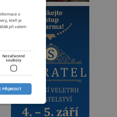
Informace o
ery, kteří je
ždili při vašem
Nezařazené
e
soubory
E PŘIJMOUT