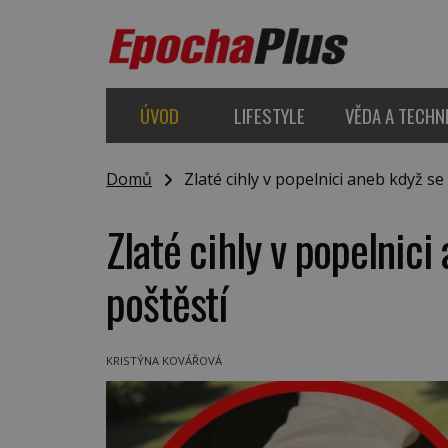
ÚVOD
LIFESTYLE
VĚDA A TECHN
Domů
Zlaté cihly v popelnici aneb když s
Zlaté cihly v popelnic
poštěstí
KRISTÝNA KOVÁŘOVÁ