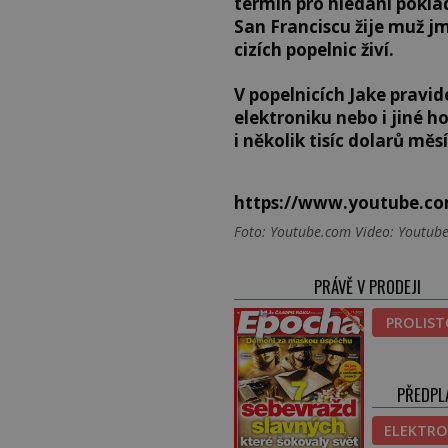
termín pro hledání pokl
San Franciscu žije muž j
cizích popelnic živí.
V popelnicích Jake pravi
elektroniku nebo i jiné h
i několik tisíc dolarů měs
https://www.youtube.c
Foto: Youtube.com Video: Youtub
PRÁVĚ V PRODEJI
PROLIS
PŘEDPL
ELEKTRO