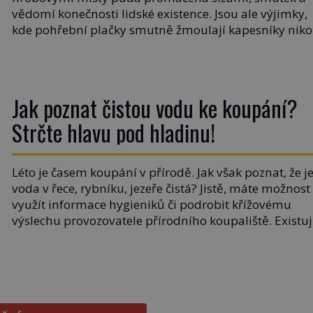
vědomí konečnosti lidské existence. Jsou ale výjimky,
kde pohřební plačky smutně žmoulají kapesníky niko
při smutečním obřadu, ale při pohledu na výši
vyměřené podpory v nezaměstnanosti. Kam vás
pozveme? Unikátní hřbitov, který si vysloužil název
„Veselý“, najdeme v rumunské vesnici Sapanta,
Jak poznat čistou vodu ke koupání?
nedaleko hranic […]
Strčte hlavu pod hladinu!
Léto je časem koupání v přírodě. Jak však poznat, že j
voda v řece, rybníku, jezeře čistá? Jistě, máte možnost
využít informace hygieniků či podrobit křížovému
výslechu provozovatele přírodního koupaliště. Existu
ale ještě jiná alternativa. Jaká? Podívat se pod hladin
a zjistit, kdo si onu konkrétní vodní lokalitu oblíbil už
dávno před vámi. Říká se jim bioindikátory […]