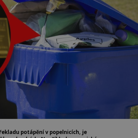
řekladu potápění v popelnicích, je