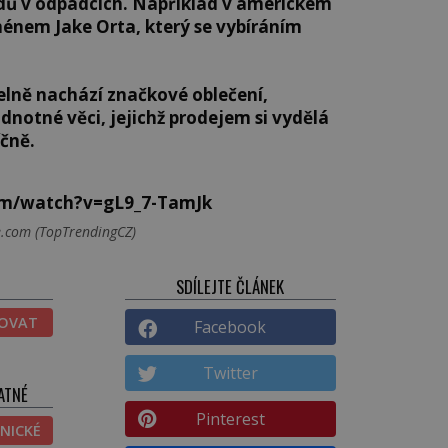
adů v odpadcích. Například v americkém
ménem Jake Orta, který se vybíráním
delně nachází značkové oblečení,
odnotné věci, jejichž prodejem si vydělá
íčně.
om/watch?v=gL9_7-TamJk
e.com (TopTrendingCZ)
SDÍLEJTE ČLÁNEK
TOVAT
Facebook
Twitter
ATNÉ
Pinterest
NICKÉ