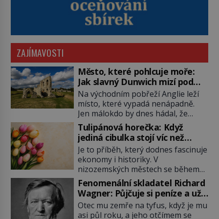
ZAJÍMAVOSTI
Město, které pohlcuje moře:
Jak slavný Dunwich mizí pod
hladinou
Na východním pobřeží Anglie leží
místo, které vypadá nenápadně.
Jen málokdo by dnes hádal, že
právě zde kdysi stojí jeden z
Tulipánová horečka: Když
nejvýznamnějších anglických
jediná cibulka stojí víc než
přístavů. Středověký Dunwich
honosný dům
Je to příběh, který dodnes fascinuje
soupeří svým významem s
ekonomy i historiky. V
Londýnem, pyšní se kostely,
nizozemských městech se během
kláštery i rušnými tržišti. Pak se ale
několika měsíců obyčejná cibulka
příroda obrátí proti němu. Bouře,
Fenomenální skladatel Richard
tulipánu mění v jednu z nejdražších
mořská eroze a postupující pobřeží
Wagner: Půjčuje si peníze a už
věcí na trhu. Lidé uzavírají obchody
během několika staletí pohltí […]
je nevrací!
Otec mu zemře na tyfus, když je mu
za částky, které odpovídají ceně
asi půl roku, a jeho otčímem se
luxusních domů, věří v nekonečný