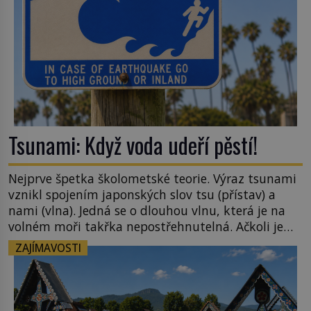
Tsunami: Když voda udeří pěstí!
Nejprve špetka školometské teorie. Výraz tsunami
vznikl spojením japonských slov tsu (přístav) a
nami (vlna). Jedná se o dlouhou vlnu, která je na
volném moři takřka nepostřehnutelná. Ačkoli je
vlnová délka tsunami i 300 kilometrů, výška vlny
ZAJÍMAVOSTI
na volném moři je maximálně 1,5 metru. Máme se
podobné obří vlny obávat i v Evropě? Vznik
tsunami si […]