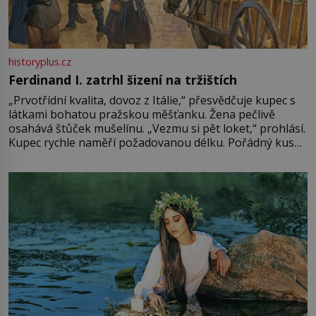
historyplus.cz
Ferdinand I. zatrhl šizení na tržištích
„Prvotřídní kvalita, dovoz z Itálie,“ přesvědčuje kupec s
látkami bohatou pražskou měšťanku. Žena pečlivě
osahává štůček mušelínu. „Vezmu si pět loket,“ prohlásí.
Kupec rychle naměří požadovanou délku. Pořádný kus
mu přitom zůstane za prsty… „Na šaty ho bude málo,
milostpaní. Stačí jenom na sukni,“ zhodnotí švadlena
množství růžového mušelínu. „Ošidili vás, podívejte.“
Vezme do ruky dřevěnou