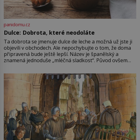
panidomu.cz
Dulce: Dobrota, které neodoláte
Ta dobrota se jmenuje dulce de leche a možná už jste ji
objevili v obchodech. Ale nepochybujte o tom, že doma
připravená bude ještě lepší. Název je španělský a
znamená jednoduše „mléčná sladkost“. Původ ovšem
není úplně jednoznačný, o autorství této receptury se
pře hned několik latinskoamerických zemí a k tomu
Francie, kde se traduje,