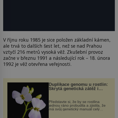
V říjnu roku 1985 je sice položen základní kámen,
ale trvá to dalších šest let, než se nad Prahou
vztyčí 216 metrů vysoká věž. Zkušební provoz
začne v březnu 1991 a následující rok – 18. února
1992 je věž otevřena veřejnosti.
Duplikace genomu u rostlin:
Skrytá genetická zátěž i
evoluční výhoda
Představte si, že by se rostlina
jednou ráno probudila a zjistila, že
má svůj genetický manuál celý
dvakrát. Přesně to se občas v
přírodě stane – a podle nového