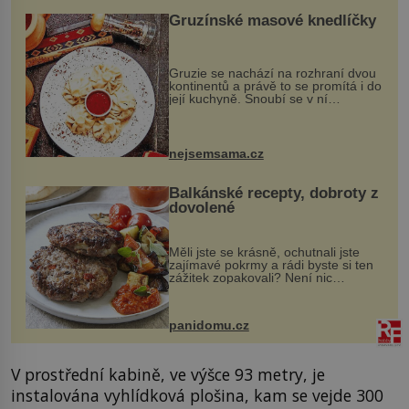
Gruzínské masové knedlíčky
Gruzie se nachází na rozhraní dvou
kontinentů a právě to se promítá i do
její kuchyně. Snoubí se v ní
evropské a asijské chutě a díky tomu
vznikají rozmanité a chuťově bohaté
pokrmy, které rozhodně st...
nejsemsama.cz
Balkánské recepty, dobroty z
dovolené
Měli jste se krásně, ochutnali jste
zajímavé pokrmy a rádi byste si ten
zážitek zopakovali? Není nic
snazšího. Pljeskavica (10 porcí)
Možná jste ji ochutnali na dovolené v
bývalé Jugoslávii, lze ji vi...
panidomu.cz
V prostřední kabině, ve výšce 93 metry, je
instalována vyhlídková plošina, kam se vejde 300