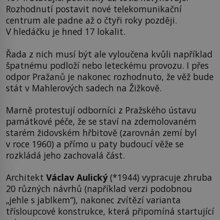
Rozhodnutí postavit nové telekomunikační
centrum ale padne až o čtyři roky později.
V hledáčku je hned 17 lokalit.
Řada z nich musí být ale vyloučena kvůli například
špatnému podloží nebo leteckému provozu. I přes
odpor Pražanů je nakonec rozhodnuto, že věž bude
stát v Mahlerových sadech na Žižkově.
Marně protestují odborníci z Pražského ústavu
památkové péče, že se staví na zdemolovaném
starém židovském hřbitově (zarovnán zemí byl
v roce 1960) a přímo u paty budoucí věže se
rozkládá jeho zachovalá část.
Architekt
Václav Aulický
(*1944) vypracuje zhruba
20 různých návrhů (například verzi podobnou
„jehle s jablkem“), nakonec zvítězí varianta
třísloupcové konstrukce, která připomíná startující