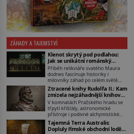
ZÁHADY A TAJEMSTVÍ
Klenot skrytý pod podlahou:
Jak se unikátní románský
poklad dostal do zapadlého
Příběh relikviáře svatého Maura
Bečova?
dodnes fascinuje historiky i
milovníky záhad po celém světě.
Tato románská zlatnická památka
Ztracené knihy Rudolfa II.: Kam
ze 13. století je po českých
zmizela nejzáhadnější knihovna
korunovačních klenotech druhým
Evropy?
V komnatách Pražského hradu se
nejcennějším movitým majetkem v
třpytí křišťály, astronomické
České republice. Přestože byl
přístroje i podivné alchymistické
klenot v roce 1985 po dramatickém
rukopisy. Císař Rudolf II.
pátrání kriminalistů úspěšně
Tajemná Terra Australis:
shromažďuje vše, co souvisí s
nalezen, jeho minulost stále
Dopluly římské obchodní lodě
tajemstvím přírody, hvězd i
obestírá hustá mlha. Otázky, jak