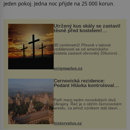
jeden pokoj. Jedna noc přijde na 25 000 korun.
Utržený kus skály se zastavil
těsně před kostelem!
Ochránila ho boží síla?
30 centimetrů! Přesně v takové
vzdálenosti se od amerického
kostela zastavil obrovský 20tunový
balvan, který se v květnu 2014
nečekaně odtrhl od nedaleké skály
při její demolici. Podle místních stojí
enigmaplus.cz
...
Černovická rezidence:
Pedant Hlávka kontroloval
každou cihlu
Patří mezi sedm novodobých divů
Ukrajiny. Řeč je o obřím černovickém
areálu, za jehož vznikem stál slavný
český architekt Josef Hlávka. Ten si
na něm dal mimořádně záležet. Jeho
stavební plány by při ...
historyplus.cz