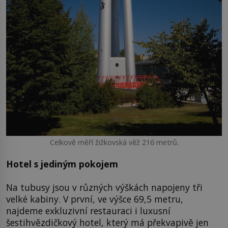
Celkově měří žižkovská věž 216 metrů.
Hotel s jediným pok
ojem
Na tubusy jsou v různých výškách napojeny tři
velké kabiny. V první, ve výšce 69,5 metru,
najdeme exkluzivní restauraci i luxusní
šestihvězdičkový hotel, který má překvapivě jen