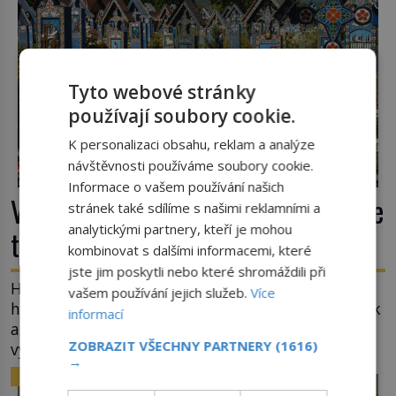
Tyto webové stránky
používají soubory cookie.
K personalizaci obsahu, reklam a analýze
návštěvnosti používáme soubory cookie.
Informace o vašem používání našich
Veselý hřbitov v Rumunsku: Proč zde
stránek také sdílíme s našimi reklamními a
analytickými partnery, kteří je mohou
třou pohřební plačky bídu s nouzí?
kombinovat s dalšími informacemi, které
jste jim poskytli nebo které shromáždili při
Hřbitov jako jeviště pro mystérium smrti. Mezi
vašem používání jejich služeb.
Více
hrobovými místy půda promáčená slzami, smutek
informací
a vědomí konečnosti lidské existence. Jsou ale
ZOBRAZIT VŠECHNY PARTNERY
(1616)
výjimky, kde pohřební plačky smutně žmoulají
→
kapesníky nikoli při smutečním obřadu, ale při
ZAJÍMAVOSTI
pohledu na výši vyměřené podpory