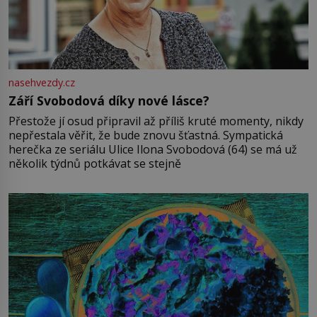
nasehvezdy.cz
Září Svobodová díky nové lásce?
Přestože jí osud připravil až příliš kruté momenty, nikdy
nepřestala věřit, že bude znovu šťastná. Sympatická
herečka ze seriálu Ulice Ilona Svobodová (64) se má už
několik týdnů potkávat se stejně