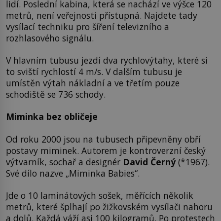
lidí. Poslední kabina, která se nachází ve výšce 120
metrů, není veřejnosti přístupná. Najdete tady
vysílací techniku pro šíření televizního a
rozhlasového signálu.
V hlavním tubusu jezdí dva rychlovýtahy, které si
to sviští rychlostí 4 m/s. V dalším tubusu je
umístěn výtah nákladní a ve třetím pouze
schodiště se 736 schody.
Miminka bez obličeje
Od roku 2000 jsou na tubusech připevněny obří
postavy miminek. Autorem je kontroverzní český
výtvarník, sochař a designér
David Černý
(*1967).
Své dílo nazve „Miminka Babies“.
Jde o 10 laminátových sošek, měřících několik
metrů, které šplhají po žižkovském vysílači nahoru
a dolů. Každá váží asi 100 kilogramů. Po protestech