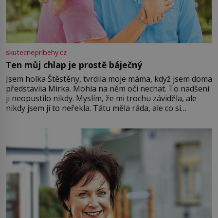
skutecnepribehy.cz
Ten můj chlap je prostě báječný
Jsem holka Štěstěny, tvrdila moje máma, když jsem doma
představila Mirka. Mohla na něm oči nechat. To nadšení
ji neopustilo nikdy. Myslím, že mi trochu záviděla, ale
nikdy jsem jí to neřekla. Tátu měla ráda, ale co si
pamatuji, tak jsme s Mirkem byli zamilovaní mnohem víc.
Jsme spolu moc rádi Tehdy byla jiná doba, když