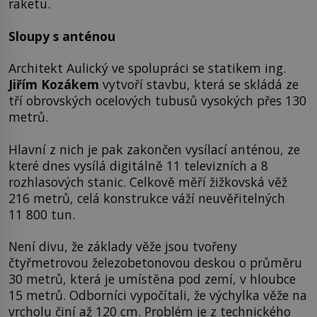
raketu.
Sloupy s anténou
Architekt Aulický ve spolupráci se statikem ing.
Jiřím Kozákem
vytvoří stavbu, která se skládá ze
tří obrovských ocelových tubusů vysokých přes 130
metrů.
Hlavní z nich je pak zakončen vysílací anténou, ze
které dnes vysílá digitálně 11 televizních a 8
rozhlasových stanic. Celkově měří žižkovská věž
216 metrů, celá konstrukce váží neuvěřitelných
11 800 tun.
Není divu, že základy věže jsou tvořeny
čtyřmetrovou železobetonovou deskou o průměru
30 metrů, která je umístěna pod zemí, v hloubce
15 metrů. Odborníci vypočítali, že výchylka věže na
vrcholu činí až 120 cm. Problém je z technického