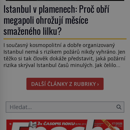
Istanbul v plamenech: Proč obří
megapoli ohrožují měsíce
smaženého lilku?
I současný kosmopolitní a dobře organizovaný
Istanbul nemá s rizikem požárů nikdy vyhráno. Jen
těžko si tak člověk dokáže představit, jaká požární
rizika skrýval Istanbul časů minulých. Jak čelilo
město v minulosti potenciální ohnivé katastrofě a
proč jsou zde stále tolik obávány měsíce
DALŠÍ ČLÁNKY Z RUBRIKY ›
smaženého lilku? První hasičský sbor se
v Istanbulu objevuje v roce 1714 a […]