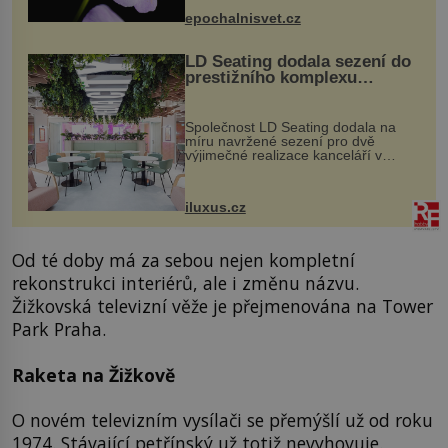
výzkumu to může být pro druhy
epochalnisvet.cz
vstupenka...
LD Seating dodala sezení do
prestižního komplexu
MediaCityUK v Salfordu
Společnost LD Seating dodala na
míru navržené sezení pro dvě
výjimečné realizace kanceláří v
areálu MediaCityUK v anglickém
Salfordu – konkrétně do budov Blue
Tower a Orange Tower. Komplex
iluxus.cz
budov Media...
Od té doby má za sebou nejen kompletní
rekonstrukci interiérů, ale i změnu názvu.
Žižkovská televizní věže je přejmenována na Tower
Park Praha.
Raketa na Žižkově
O novém televizním vysílači se přemýšlí už od roku
1974. Stávající petřínský už totiž nevyhovuje.