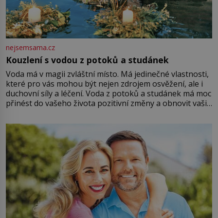
nejsemsama.cz
Kouzlení s vodou z potoků a studánek
Voda má v magii zvláštní místo. Má jedinečné vlastnosti,
které pro vás mohou být nejen zdrojem osvěžení, ale i
duchovní síly a léčení. Voda z potoků a studánek má moc
přinést do vašeho života pozitivní změny a obnovit vaši
energii. Využitím těchto přírodních zdrojů v magii
můžete obohatit své rituály a přinést do svého života
větší harmonii a klid. Je důležité