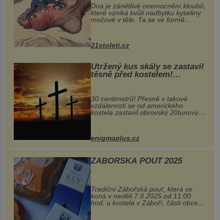
Dna je zánětlivé onemocnění kloubů,
které vzniká kvůli nadbytku kyseliny
močové v těle. Ta se ve formě
krystalků ukládá v blízkosti kloubů,
nejčastěji přitom postihuje palce na
nohou, a způsobuje bole...
21stoleti.cz
Utržený kus skály se zastavil
těsně před kostelem!
Ochránila ho boží síla?
30 centimetrů! Přesně v takové
vzdálenosti se od amerického
kostela zastavil obrovský 20tunový
balvan, který se v květnu 2014
nečekaně odtrhl od nedaleké skály
při její demolici. Podle místních stojí
enigmaplus.cz
...
ZÁBOŘSKÁ POUŤ 2025
Tradiční Zábořská pouť, která se
koná v neděli 7.9.2025 od 11:00
hod. u kostela v Záboří, části obce
Kly u Mělníka. V programu naleznete
komentovanou prohlídku kostela,