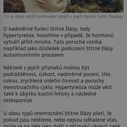
To je dáno větší hormonální zátěží v jejich životě. Foto: Pixabay
O nadměrné funkci štítné žlázy, tedy
hypertyreóze, hovoříme v případě, že hormonů
vytváří příliš mnoho. Tato porucha vzniká
například jako důsledek poškození štítné žlázy
autoimunitním procesem.
Některé z jejich příznaků mohou být
podrážděnost, úzkost, nadměrné pocení, třes
rukou, zrychlená srdeční činnost a poruchy
menstruačního cyklu. Hypertyreóza může vést
také k úbytku kostní hmoty a následné
osteoporóze.
U obou typů onemocnění štítné žlázy platí, že
pokud jsou neléčené, nebo nejsou odhalené včas,
může se na těle jako další z příznaků objevit také