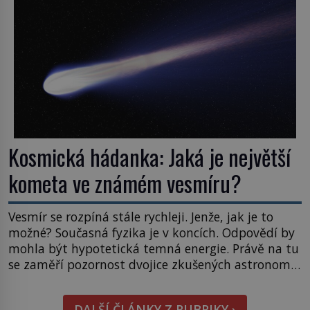
naše představy o tom, co všechno dokáže příroda a
napovídá, kde bychom jednou […]
Kosmická hádanka: Jaká je největší
kometa ve známém vesmíru?
Vesmír se rozpíná stále rychleji. Jenže, jak je to
možné? Současná fyzika je v koncích. Odpovědí by
mohla být hypotetická temná energie. Právě na tu
se zaměří pozornost dvojice zkušených astronomů.
Namísto ní ale objeví něco mnohem
hmatatelnějšího. Naprosto rekordní kometu!
DALŠÍ ČLÁNKY Z RUBRIKY ›