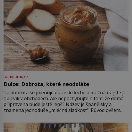
výdech, jeden přerušovaný tón a
[…]
panidomu.cz
Dulce: Dobrota, které neodoláte
Ta dobrota se jmenuje dulce de leche a možná už jste ji
objevili v obchodech. Ale nepochybujte o tom, že doma
připravená bude ještě lepší. Název je španělský a
znamená jednoduše „mléčná sladkost“. Původ ovšem
není úplně jednoznačný, o autorství této receptury se
pře hned několik latinskoamerických zemí a k tomu
Francie, kde se traduje,