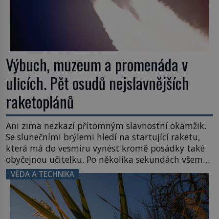
Výbuch, muzeum a promenáda v
ulicích. Pět osudů nejslavnějších
raketoplánů
Ani zima nezkazí přítomným slavnostní okamžik.
Se slunečními brýlemi hledí na startující raketu,
která má do vesmíru vynést kromě posádky také
obyčejnou učitelku. Po několika sekundách všem
ztuhnou úsměvy, stroj totiž exploduje. Jejich
VĚDA A TECHNIKA
konstrukce není z levného kraje, daňové
poplatníky stojí miliardy dolarů. Na druhou stranu
zvládnou jen představitelné věci. Na malé kousky
Název: Columbia První […]