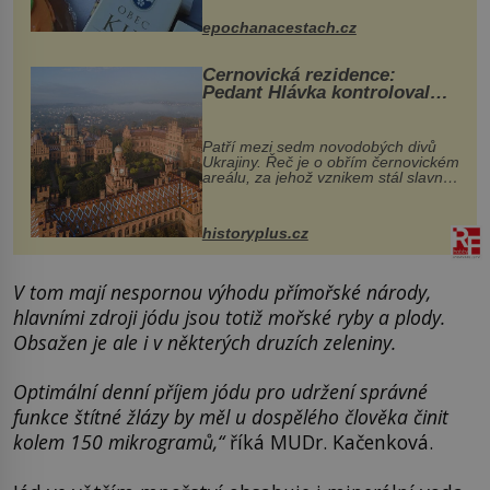
dobovou hudbu, řemesla, atrakce...
epochanacestach.cz
Černovická rezidence:
Pedant Hlávka kontroloval
každou cihlu
Patří mezi sedm novodobých divů
Ukrajiny. Řeč je o obřím černovickém
areálu, za jehož vznikem stál slavný
český architekt Josef Hlávka. Ten si
na něm dal mimořádně záležet. Jeho
stavební plány by při ...
historyplus.cz
V tom mají nespornou výhodu přímořské národy,
hlavními zdroji jódu jsou totiž mořské ryby a plody.
Obsažen je ale i v některých druzích zeleniny.
Optimální denní příjem jódu pro udržení správné
funkce štítné žlázy by měl u dospělého člověka činit
kolem 150 mikrogramů,“
říká MUDr. Kačenková.