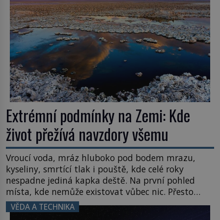
Extrémní podmínky na Zemi: Kde
život přežívá navzdory všemu
Vroucí voda, mráz hluboko pod bodem mrazu,
kyseliny, smrtící tlak i pouště, kde celé roky
nespadne jediná kapka deště. Na první pohled
místa, kde nemůže existovat vůbec nic. Přesto
právě tady vědci objevují organismy, které
VĚDA A TECHNIKA
posouvají hranice života. Každý nový nález mění