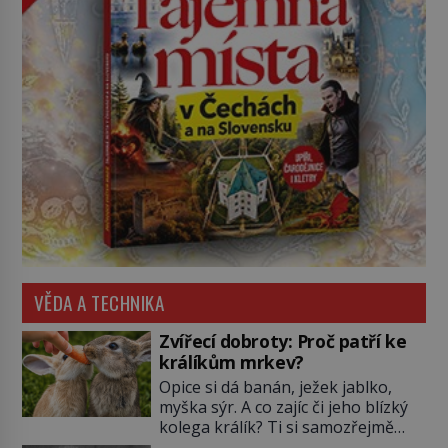
VĚDA A TECHNIKA
Zvířecí dobroty: Proč patří ke
králíkům mrkev?
Opice si dá banán, ježek jablko,
myška sýr. A co zajíc či jeho blízký
kolega králík? Ti si samozřejmě
pochutnají na mrkvi! Proč jsou