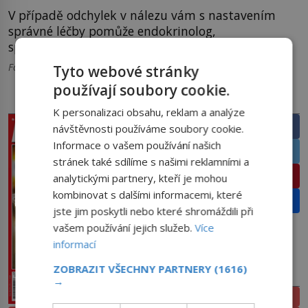
V případě odchylek v nálezu vám s nastavením
správné léčby pomůže endokrinolog,
specializovaný lékař na žlázy s vnitřní sekrecí.
Foto: Úvodní foto: Pixabay
Tyto webové stránky
používají soubory cookie.
PRÁVĚ V PRODEJI
SDÍLEJTE ČLÁNEK
K personalizaci obsahu, reklam a analýze
Facebook
návštěvnosti používáme soubory cookie.
Informace o vašem používání našich
Twitter
stránek také sdílíme s našimi reklamními a
Pinterest
analytickými partnery, kteří je mohou
kombinovat s dalšími informacemi, které
Email
jste jim poskytli nebo které shromáždili při
vašem používání jejich služeb.
Více
informací
ZOBRAZIT VŠECHNY PARTNERY
(1616)
PŘEDPLATNÉ
→
ELEKTRONICKÉ