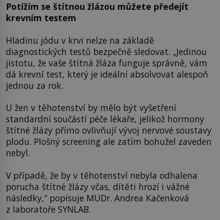
Potížím se štítnou žlázou můžete předejít
krevním testem
Hladinu jódu v krvi nelze na základě
diagnostických testů bezpečně sledovat. „Jedinou
jistotu, že vaše štítná žláza funguje správně, vám
dá krevní test, který je ideální absolvovat alespoň
jednou za rok.
U žen v těhotenství by mělo být vyšetření
standardní součástí péče lékaře, jelikož hormony
štítné žlázy přímo ovlivňují vývoj nervové soustavy
plodu. Plošný screening ale zatím bohužel zaveden
nebyl.
V případě, že by v těhotenství nebyla odhalena
porucha štítné žlázy včas, dítěti hrozí i vážné
následky,“ popisuje MUDr. Andrea Kačenková
z laboratoře SYNLAB.