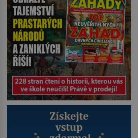
vytoužené oázy klidu však
okamžitě nastoupí hluboké
znepokojení. Lidská mysl je totiž
evolučně nastavena na neustálý
[…]