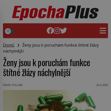
Domů
Ženy jsou k poruchám funkce štítné žlázy
náchylnější
Ženy jsou k poruchám funkce
štítné žlázy náchylnější
PAVEL POLCAR
23.4.2022