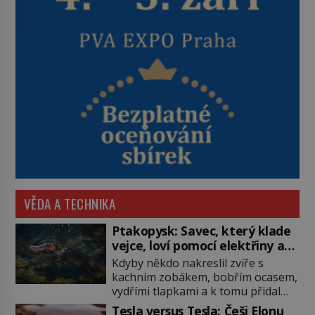
VĚDA A TECHNIKA
Ptakopysk: Savec, který klade
vejce, loví pomocí elektřiny a
brání se jedem
Kdyby někdo nakreslil zvíře s
kachním zobákem, bobřím ocasem,
vydřími tlapkami a k tomu přidal
jedovaté ostruhy i vejce, zoologové
Tesla versus Tesla: Češi Elonu