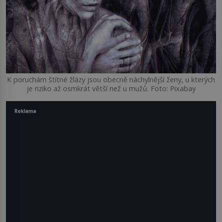
K poruchám štítné žlázy jsou obecně náchylnější ženy, u kterých
je riziko až osmkrát větší než u mužů. Foto: Pixabay
Reklama