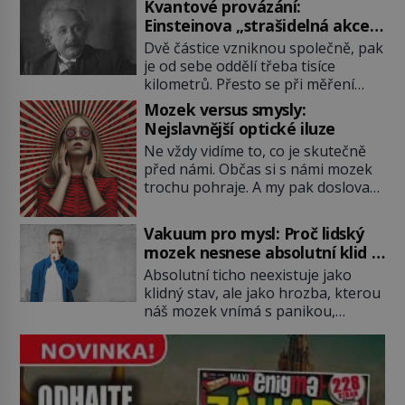
Kvantové provázání:
podobné představy o potravě
Einsteinova „strašidelná akce
zvířat často spíš mýty? Pokud máte
na dálku“ dál mate i fascinuje
Dvě částice vzniknou společně, pak
doma králíka, mrkev mu dát
vědce
je od sebe oddělí třeba tisíce
můžete. A nejspíš mu i bude
kilometrů. Přesto se při měření
chutnat, ovšem měl by ji mít jen
chovají, jako by mezi nimi
jako občasný pamlsek. […]
Mozek versus smysly:
existovalo neviditelné pouto. Albert
Nejslavnější optické iluze
Einstein tomu s jistou dávkou
Ne vždy vidíme to, co je skutečně
ironie říká „strašidelná akce na
před námi. Občas si s námi mozek
dálku“ a dlouhá desetiletí věří, že
trochu pohraje. A my pak doslova
musí existovat jednodušší
nevěříme vlastním očím! Jak
vysvětlení. Moderní experimenty
vznikají ty nejpodivnější optické
však ukazují, že kvantový svět
Vakuum pro mysl: Proč lidský
iluze? Soustřeď se na to hlavní!
funguje jinak, než […]
mozek nesnese absolutní klid a
TROXLERŮV EFEKT Náš mozek
začne si vymýšlet horory
Absolutní ticho neexistuje jako
zvládne zpracovat hodně informací.
klidný stav, ale jako hrozba, kterou
Všechny na světě ale nikoliv, musí
náš mozek vnímá s panikou,
si vybírat! Jak to dělá? Když se […]
protože bez vnějších podnětů
začne okamžitě produkovat vlastní
děsivé iluze. Představte si místnost,
kde zmizí veškerý šum světa. Žádné
auta, žádný šepot, nic. Místo