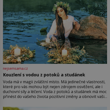
Vezme do ruky dřevěnou
nejsemsama.cz
Kouzlení s vodou z potoků a studánek
Voda má v magii zvláštní místo. Má jedinečné vlastnosti,
které pro vás mohou být nejen zdrojem osvěžení, ale i
duchovní síly a léčení. Voda z potoků a studánek má moc
přinést do vašeho života pozitivní změny a obnovit vaši
energii. Využitím těchto přírodních zdrojů v magii
můžete obohatit své rituály a přinést do svého života