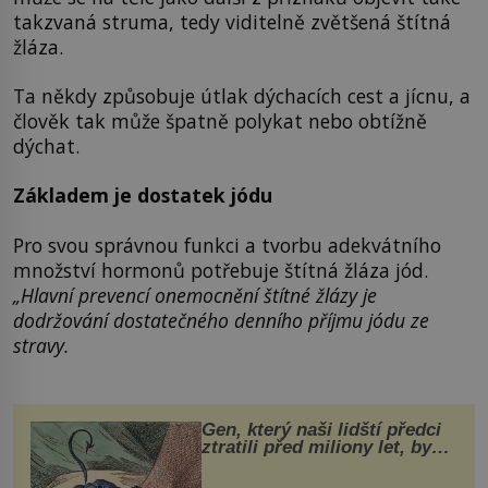
takzvaná struma, tedy viditelně zvětšená štítná
žláza.
Ta někdy způsobuje útlak dýchacích cest a jícnu, a
člověk tak může špatně polykat nebo obtížně
dýchat.
Základem je dostatek jódu
Pro svou správnou funkci a tvorbu adekvátního
množství hormonů potřebuje štítná žláza jód.
„Hlavní prevencí onemocnění štítné žlázy je
dodržování dostatečného denního příjmu jódu ze
stravy.
Gen, který naši lidští předci
ztratili před miliony let, by
mohl pomoci s léčbou
„nemoci králů“