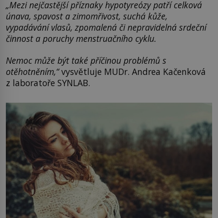
„Mezi nejčastější příznaky hypotyreózy patří celková
únava, spavost a zimomřivost, suchá kůže,
vypadávání vlasů, zpomalená či nepravidelná srdeční
činnost a poruchy menstruačního cyklu.
Nemoc může být také příčinou problémů s
otěhotněním,“
vysvětluje MUDr. Andrea Kačenková
z laboratoře SYNLAB.