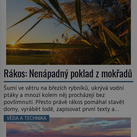
Rákos: Nenápadný poklad z mokřadů
Šumí ve větru na březích rybníků, ukrývá vodní
ptáky a mnozí kolem něj procházejí bez
povšimnutí. Přesto právě rákos pomáhal stavět
domy, vyrábět lodě, zapisovat první texty a
inspiroval řadu pověstí. Tato skromná, ale
VĚDA A TECHNIKA
užitečná rostlina provází člověka už tisíce let.
Většina lidí vnímá rákos jen jako obyčejnou kulisu
letního koupání. Stačí se však podívat […]