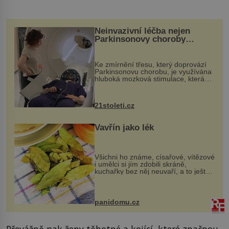
Neinvazivní léčba nejen
Parkinsonovy choroby
pomocí ultrazvukové
„helmy“
Ke zmírnění třesu, který doprovází
Parkinsonovu chorobu, je využívána
hluboká mozková stimulace, která
však vyžaduje vysoce invazivní
zákrok. Ultrazvuk zase není vhodný
k dostatečně přesnému zacílení ...
21stoleti.cz
Vavřín jako lék
Všichni ho známe, císařové, vítězové
i umělci si jím zdobili skráně,
kuchařky bez něj neuvaří, a to ještě
nevíte, že bobkový list může výrazně
zmírnit některé naše neduhy.
Obsahuje v malém množství ně...
panidomu.cz
Převážně pak ženy těhotné a kojící, které značnou