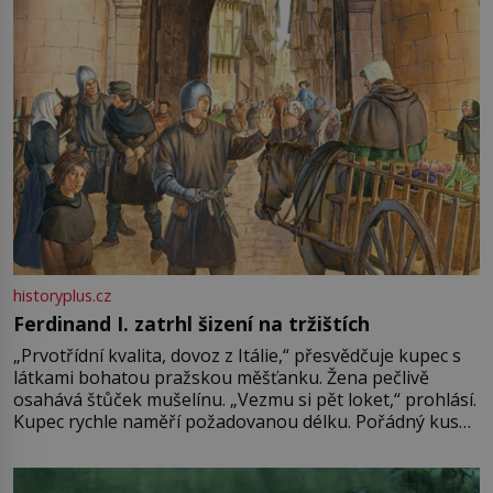
historyplus.cz
Ferdinand I. zatrhl šizení na tržištích
„Prvotřídní kvalita, dovoz z Itálie,“ přesvědčuje kupec s
látkami bohatou pražskou měšťanku. Žena pečlivě
osahává štůček mušelínu. „Vezmu si pět loket,“ prohlásí.
Kupec rychle naměří požadovanou délku. Pořádný kus
mu přitom zůstane za prsty… „Na šaty ho bude málo,
milostpaní. Stačí jenom na sukni,“ zhodnotí švadlena
množství růžového mušelínu. „Ošidili vás, podívejte.“