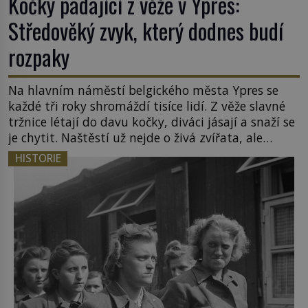
Kočky padající z věže v Ypres:
Středověký zvyk, který dodnes budí
rozpaky
Na hlavním náměstí belgického města Ypres se
každé tři roky shromáždí tisíce lidí. Z věže slavné
tržnice létají do davu kočky, diváci jásají a snaží se
je chytit. Naštěstí už nejde o živá zvířata, ale
jenom o plyšové suvenýry. Kdysi to ale bylo jinak.
HISTORIE
Tato veselá podívaná připomíná jeden z
nejpodivnějších a zároveň nejkrutějších zvyků […]