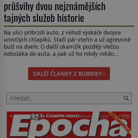
průšvihy dvou nejznámějších
tajných služeb historie
Na ulici přibrzdí auto, z něhož vyskáče dvojice
urostlých chlapíků. Stačí pár vteřin a už agresivně
buší na dveře. O další okamžik později vlečou
nebožáka do auta, a pak už ho nikdy nikdo
nespatří. Dostal se totiž do rukou všemocné KGB.
Jako sourozenci, kteří si nemohou přijít na jméno.
DALŠÍ ČLÁNKY Z RUBRIKY ›
Neustále se předhání v plánování sabotáží, […]