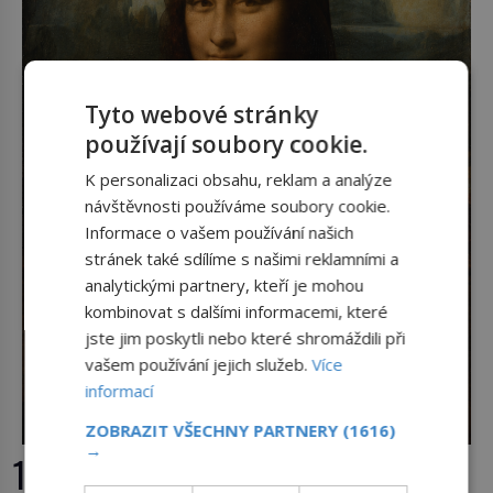
Tyto webové stránky
používají soubory cookie.
K personalizaci obsahu, reklam a analýze
návštěvnosti používáme soubory cookie.
Informace o vašem používání našich
stránek také sdílíme s našimi reklamními a
analytickými partnery, kteří je mohou
kombinovat s dalšími informacemi, které
jste jim poskytli nebo které shromáždili při
vašem používání jejich služeb.
Více
informací
ZOBRAZIT VŠECHNY PARTNERY
(1616)
→
15 otázek o tajemné Mona Lise