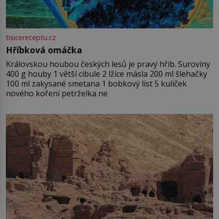
tisicereceptu.cz
Hříbková omáčka
Královskou houbou českých lesů je pravý hřib. Suroviny
400 g houby 1 větší cibule 2 lžíce másla 200 ml šlehačky
100 ml zakysané smetana 1 bobkový list 5 kuliček
nového koření petrželka ne