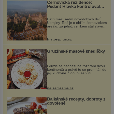
Černovická rezidence:
Pedant Hlávka kontroloval
každou cihlu
Patří mezi sedm novodobých divů
Ukrajiny. Řeč je o obřím černovickém
areálu, za jehož vznikem stál slavný
český architekt Josef Hlávka. Ten si
na něm dal mimořádně záležet. Jeho
stavební plány by při ...
historyplus.cz
Gruzínské masové knedlíčky
Gruzie se nachází na rozhraní dvou
kontinentů a právě to se promítá i do
její kuchyně. Snoubí se v ní
evropské a asijské chutě a díky tomu
vznikají rozmanité a chuťově bohaté
pokrmy, které rozhodně st...
nejsemsama.cz
Balkánské recepty, dobroty z
dovolené