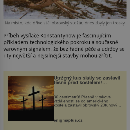
Na místo, kde dříve stál obrovský stožár, dnes zbyly jen trosky.
Příběh vysílače Konstantynow je fascinujícím
příkladem technologického pokroku a současně
varovným signálem, že bez řádné péče a údržby se
i ty největší a nejsilnější stavby mohou zřítit.
Utržený kus skály se zastavil
těsně před kostelem!
Ochránila ho boží síla?
30 centimetrů! Přesně v takové
vzdálenosti se od amerického
kostela zastavil obrovský 20tunový
balvan, který se v květnu 2014
nečekaně odtrhl od nedaleké skály
při její demolici. Podle místních stojí
enigmaplus.cz
...