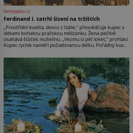
historyplus.cz
Ferdinand I. zatrhl šizení na tržištích
„Prvotřídní kvalita, dovoz z Itálie,“ přesvědčuje kupec s
látkami bohatou pražskou měšťanku. Žena pečlivě
osahává štůček mušelínu. „Vezmu si pět loket,“ prohlásí.
Kupec rychle naměří požadovanou délku. Pořádný kus
mu přitom zůstane za prsty… „Na šaty ho bude málo,
milostpaní. Stačí jenom na sukni,“ zhodnotí švadlena
množství růžového mušelínu. „Ošidili vás, podívejte.“
Vezme do ruky dřevěnou