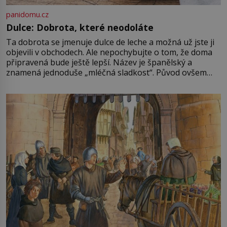
panidomu.cz
Dulce: Dobrota, které neodoláte
Ta dobrota se jmenuje dulce de leche a možná už jste ji
objevili v obchodech. Ale nepochybujte o tom, že doma
připravená bude ještě lepší. Název je španělský a
znamená jednoduše „mléčná sladkost“. Původ ovšem
není úplně jednoznačný, o autorství této receptury se
pře hned několik latinskoamerických zemí a k tomu
Francie, kde se traduje,