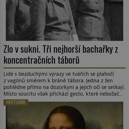
Zlo v sukni. Tři nejhorší bachařky z
koncentračních táborů
Lidé s bezduchými výrazy ve tvářích se plahočí
z vagónů směrem k bráně tábora. Jedna z žen
pohlédne přímo na dozorkyni a jejich oči se setkají.
Místo soucitu však přichází gesto, které nebožačku
posílá rovnou do plynové komory. Jména jako
HISTORIE
Rudolf Höss (1901–1947), Josef Mengele (1911–
1979) či Heinrich Himmler (1900–1945) zná každý,
o koho se historie jen otřela. Jenže […]