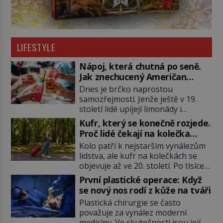
LIFESTYLE
Nápoj, která chutná po seně.
Jak znechucený Američan
vymyslel brčko
Dnes je brčko naprostou
samozřejmostí. Jenže ještě v 19.
století lidé upíjejí limonády i
koktejly dutými stébly žita nebo
Kufr, který se konečně rozjede.
žitné slámy. Fungují sice dobře,
Proč lidé čekají na kolečka
mají ale jednu nepříjemnou
téměř pět tisíc let?
Kolo patří k nejstarším vynálezům
vlastnost po chvíli se rozmáčejí a
lidstva, ale kufr na kolečkách se
nápoji dodávají travnatou příchuť.
objevuje až ve 20. století. Po tisíce
Právě tahle drobná nepříjemnost
let lidé vláčejí těžká zavazadla v
přivede amerického výrobce
První plastické operace: Když
rukou, na zádech nebo je nakládají
cigaretových náustků k nápadu,
se nový nos rodí z kůže na tváři
na povozy. Stačí přitom jediný
který změní způsob pití po celém
Plastická chirurgie se často
nápad, připevnit ke kufru kolečka.
[…]
považuje za vynález moderní
Jenže právě ten nikdo dlouho
medicíny. Ve skutečnosti jsou její