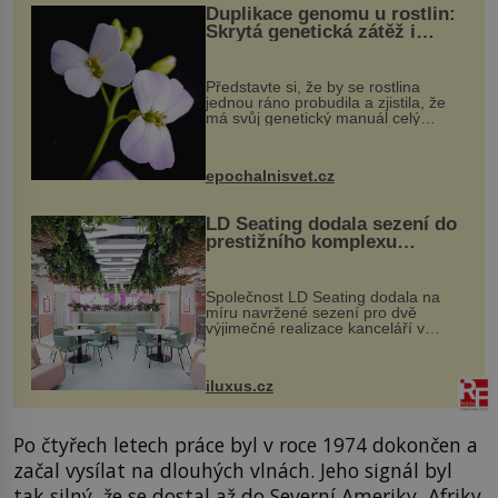
Duplikace genomu u rostlin:
Skrytá genetická zátěž i
evoluční výhoda
Představte si, že by se rostlina
jednou ráno probudila a zjistila, že
má svůj genetický manuál celý
dvakrát. Přesně to se občas v
přírodě stane – a podle nového
výzkumu to může být pro druhy
epochalnisvet.cz
vstupenka...
LD Seating dodala sezení do
prestižního komplexu
MediaCityUK v Salfordu
Společnost LD Seating dodala na
míru navržené sezení pro dvě
výjimečné realizace kanceláří v
areálu MediaCityUK v anglickém
Salfordu – konkrétně do budov Blue
Tower a Orange Tower. Komplex
iluxus.cz
budov Media...
Po čtyřech letech práce byl v roce 1974 dokončen a
začal vysílat na dlouhých vlnách. Jeho signál byl
tak silný, že se dostal až do Severní Ameriky, Afriky