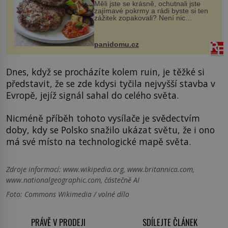
Měli jste se krásně, ochutnali jste
zajímavé pokrmy a rádi byste si ten
zážitek zopakovali? Není nic
snazšího. Pljeskavica (10 porcí)
Možná jste ji ochutnali na dovolené v
bývalé Jugoslávii, lze ji vi...
panidomu.cz
Dnes, když se procházíte kolem ruin, je těžké si
představit, že se zde kdysi tyčila nejvyšší stavba v
Evropě, jejíž signál sahal do celého světa.
Nicméně příběh tohoto vysílače je svědectvím
doby, kdy se Polsko snažilo ukázat světu, že i ono
má své místo na technologické mapě světa.
Zdroje informací:
www.wikipedia.org, www.britannica.com,
www.nationalgeographic.com, částečně AI
Foto: Commons Wikimedia / volné dílo
PRÁVĚ V PRODEJI
SDÍLEJTE ČLÁNEK