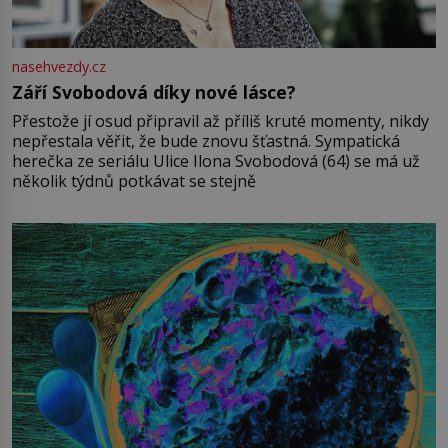
nasehvezdy.cz
Září Svobodová díky nové lásce?
Přestože jí osud připravil až příliš kruté momenty, nikdy
nepřestala věřit, že bude znovu šťastná. Sympatická
herečka ze seriálu Ulice Ilona Svobodová (64) se má už
několik týdnů potkávat se stejně