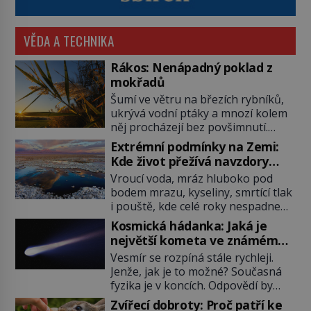
VĚDA A TECHNIKA
Rákos: Nenápadný poklad z
mokřadů
Šumí ve větru na březích rybníků,
ukrývá vodní ptáky a mnozí kolem
něj procházejí bez povšimnutí.
Přesto právě rákos pomáhal stavět
Extrémní podmínky na Zemi:
domy, vyrábět lodě, zapisovat první
Kde život přežívá navzdory
texty a inspiroval řadu pověstí.
všemu
Vroucí voda, mráz hluboko pod
Tato skromná, ale užitečná
bodem mrazu, kyseliny, smrtící tlak
rostlina provází člověka už tisíce
i pouště, kde celé roky nespadne
let. Většina lidí vnímá rákos jen jako
jediná kapka deště. Na první
obyčejnou kulisu letního koupání.
Kosmická hádanka: Jaká je
pohled místa, kde nemůže
Stačí se však podívat […]
největší kometa ve známém
existovat vůbec nic. Přesto právě
vesmíru?
Vesmír se rozpíná stále rychleji.
tady vědci objevují organismy,
Jenže, jak je to možné? Současná
které posouvají hranice života.
fyzika je v koncích. Odpovědí by
Každý nový nález mění naše
mohla být hypotetická temná
představy o tom, co všechno
Zvířecí dobroty: Proč patří ke