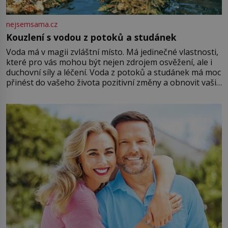
nejsemsama.cz
Kouzlení s vodou z potoků a studánek
Voda má v magii zvláštní místo. Má jedinečné vlastnosti,
které pro vás mohou být nejen zdrojem osvěžení, ale i
duchovní síly a léčení. Voda z potoků a studánek má moc
přinést do vašeho života pozitivní změny a obnovit vaši
energii. Využitím těchto přírodních zdrojů v magii
můžete obohatit své rituály a přinést do svého života
větší harmonii a klid. Je důležité