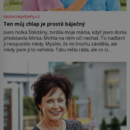
skutecnepribehy.cz
Ten můj chlap je prostě báječný
Jsem holka Štěstěny, tvrdila moje máma, když jsem doma
představila Mirka. Mohla na něm oči nechat. To nadšení
ji neopustilo nikdy. Myslím, že mi trochu záviděla, ale
nikdy jsem jí to neřekla. Tátu měla ráda, ale co si
pamatuji, tak jsme s Mirkem byli zamilovaní mnohem víc.
Jsme spolu moc rádi Tehdy byla jiná doba, když