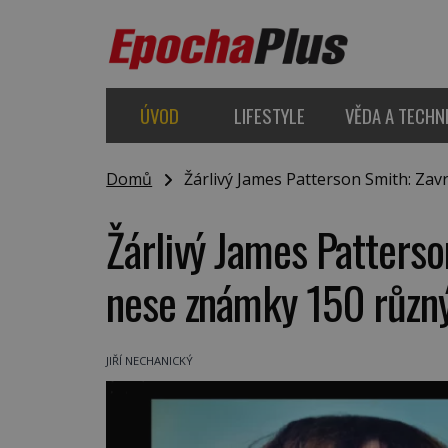
ÚVOD
LIFESTYLE
VĚDA A TECHN
Domů
Žárlivý James Patterson Smith: Zav
Žárlivý James Patterso
nese známky 150 různý
JIŘÍ NECHANICKÝ