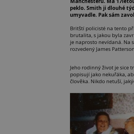
Manchesteru. Má 17letou 
peklo. Smith ji dlouhé tý
umyvadle. Pak sám zavolá 
Britští policisté na tento
brutalita, s jakou byla za
je naprosto nevídaná. Na 
rozvedený James Patterson
Jeho rodinný život je sice
popisují jako nekuřáka, ab
člověka. Nikdo netuší, jak