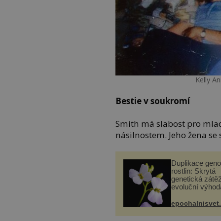
Kelly A
Bestie v soukromí
Smith má slabost pro mlad
násilnostem. Jeho žena se s
Duplikace gen
rostlin: Skrytá
genetická zátěž
evoluční výhod
epochalnisvet