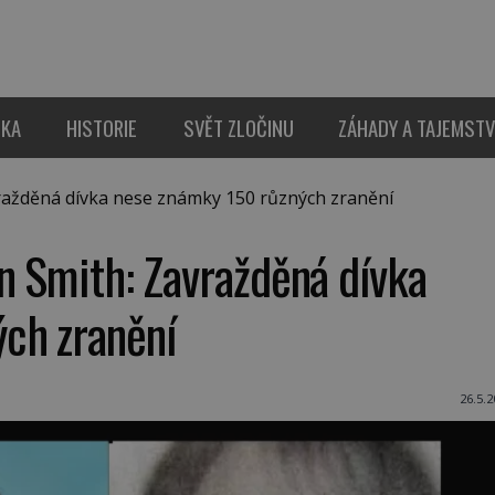
IKA
HISTORIE
SVĚT ZLOČINU
ZÁHADY A TAJEMSTV
ražděná dívka nese známky 150 různých zranění
n Smith: Zavražděná dívka
ch zranění
26.5.2