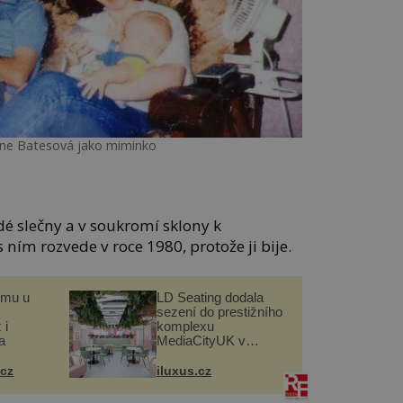
nne Batesová jako miminko
é slečny a v soukromí sklony k
 ním rozvede v roce 1980, protože ji bije.
omu u
LD Seating dodala
sezení do prestižního
 i
komplexu
a
MediaCityUK v
Salfordu
.cz
iluxus.cz