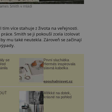
James Smith v mládí
l tím více stahuje z života na veřejnosti.
práce. Smith se ji pokouší zcela izolovat
by mu také neutekla. Zároveň se začínají
 výpady.
ály se
První sluchátka
před
Hermés inspirovala
ánila
slavná kabelka
epochalnisvet.cz
OUŤ
Měkké na dotek,
krásné na pohled