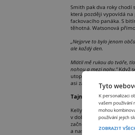
Smith pak dva roky chodí 
která později vypovídá na po
fackovacího panáka. S bití
těhotná. Watsonová přímo 
„Nejprve to bylo jenom obča
ale každý den.
Mlátil mě rukou do tváře, t
nohou a mezi nohy.“
Když s
utopit, zatímco se koupe v
asi zachrání život. Další p
Tyto webové
K personalizaci o
Tajný vztah
vašem používání na
Kelly Anne Batesová je te
mohou kombinovat 
v době, kdy jí bylo 14 let.
používání jejich s
začnou pravidelně vídat. A
ZOBRAZIT VŠE
a nastěhuje se ke Smithovi