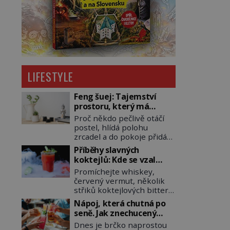
LIFESTYLE
Feng šuej: Tajemství
prostoru, který má
přinášet štěstí
Proč někdo pečlivě otáčí
postel, hlídá polohu
zrcadel a do pokoje přidává
rostliny, vodu nebo dřevo?
Příběhy slavných
Feng šuej tvrdí, že domov
koktejlů: Kde se vzal
není jen soubor zdí a
Manhattan a Bloody
Promíchejte whiskey,
nábytku. Je to prostor,
Mary?
červený vermut, několik
kterým proudí energie
střiků koktejlových bitters
čchi a jeho uspořádání
a led, sceďte, ozdobte
může ovlivňovat, jak se v
Nápoj, která chutná po
koktejlovou třešinkou a
něm člověk cítí. Feng šuej
seně. Jak znechucený
tadá… Manhattan je tu! A
má kořeny ve staré Číně a
Američan vymyslel brčko
Dnes je brčko naprostou
pokud to má být skutečně
jeho historie […]