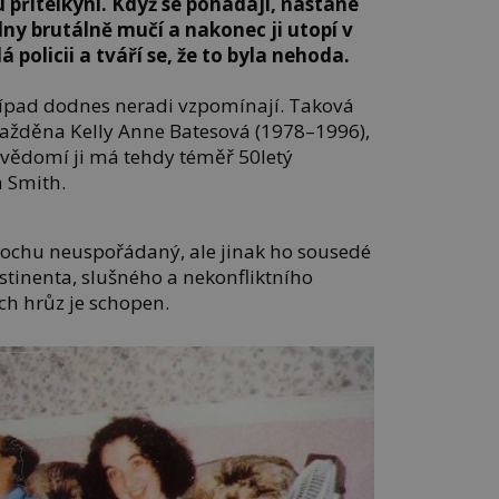
přítelkyni. Když se pohádají, nastane
dny brutálně mučí a nakonec ji utopí v
policii a tváří se, že to byla nehoda.
 případ dodnes neradi vzpomínají. Taková
vražděna Kelly Anne Batesová (1978–1996),
svědomí ji má tehdy téměř 50letý
 Smith.
 trochu neuspořádaný, ale jinak ho sousedé
stinenta, slušného a nekonfliktního
ých hrůz je schopen.