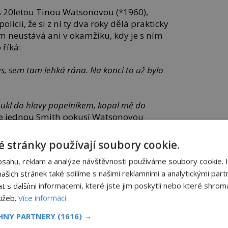
s 20letou Tinou Watsonovou (*1960),
licii, že si z ní ty dva roky dělá prakticky
m neustává ani v okamžiku, kdy je s ním
říká:
s, sem tam lehká rána. Na konci to už bylo
loukl do hlavy popelníkem, kopal mě do
e jednou Smith pokusí Watsonovou
e vaně, mladá žena od něj uteče, a tak si
řítelkyně už takové štěstí nemá.
 stránky používají soubory cookie.
bsahu, reklam a analýze návštěvnosti používáme soubory cookie. 
šich stránek také sdílíme s našimi reklamními a analytickými partn
enagerka, která se se Smithem seznámila
s dalšími informacemi, které jste jim poskytli nebo které shromá
 Smith na ní udělá velký dojem a oba se
lužeb.
Více informací
si o dva roky později opustí Kelly školu
CHNY PARTNERY
(1616) →
.