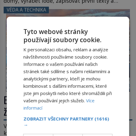
domy, vyrábět lodě, zapisovat první texty a
inspiroval řadu pověstí. Tato skromná, ale
VĚDA A TECHNIKA
užitečná rostlina provází člověka už tisíce let.
Většina lidí vnímá rákos jen jako obyčejnou kulisu
letního koupání. Stačí se však podívat […]
Tyto webové stránky
používají soubory cookie.
K personalizaci obsahu, reklam a analýze
návštěvnosti používáme soubory cookie.
Informace o vašem používání našich
stránek také sdílíme s našimi reklamními a
analytickými partnery, kteří je mohou
kombinovat s dalšími informacemi, které
jste jim poskytli nebo které shromáždili při
Extrémní podmínky na Zemi: Kde
vašem používání jejich služeb.
Více
život přežívá navzdory všemu
informací
ZOBRAZIT VŠECHNY PARTNERY
(1616)
→
Vroucí voda, mráz hluboko pod bodem mrazu,
kyseliny, smrtící tlak i pouště, kde celé roky