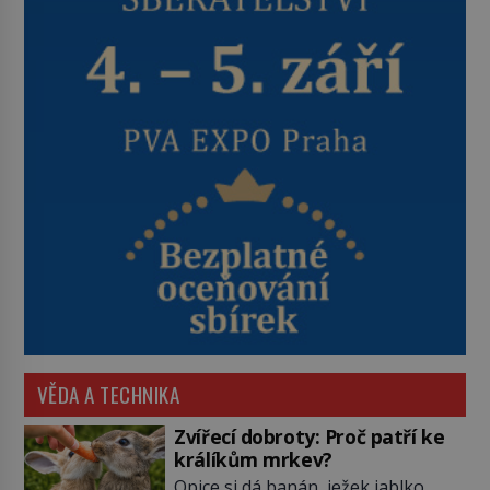
VĚDA A TECHNIKA
Zvířecí dobroty: Proč patří ke
králíkům mrkev?
Opice si dá banán, ježek jablko,