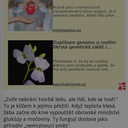
Ročně jsou v nemocnicích
transplantovány tisíce orgánů. Je-li
operace úspěšná, lidské tělo přijme
darovaný orgán za své a pacient
může vést plnohodnotný život. Ale co
když při transplantaci nepřijímám...
enigmaplus.cz
Duplikace genomu u rostlin:
Skrytá genetická zátěž i
evoluční výhoda
Představte si, že by se rostlina
jednou ráno probudila a zjistila, že
má svůj genetický manuál celý
dvakrát. Přesně to se občas v
přírodě stane – a podle nového
výzkumu to může být pro druhy
epochalnisvet.cz
vstupenka...
„Zvíře nebrání tvorbě ledu, ale řídí, kde se tvoří.“
To je klíčem k jejímu přežití. Když teplota klesá,
žába začne do krve vypouštět obrovské množství
glukózy a močoviny. Ty fungují doslova jako
přírodní „nemrznoucí směs“.