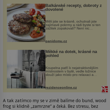
Balkánské recepty, dobroty z
dovolené
Měli jste se krásně, ochutnali jste
zajímavé pokrmy a rádi byste si ten
zážitek zopakovali? Není nic
snazšího. Pljeskavica (10 porcí)
Možná jste ji ochutnali na dovolené v
bývalé Jugoslávii, lze ji vi...
panidomu.cz
Měkké na dotek, krásné na
pohled
Koupelna patří k nejatraktivnějším
místnostem v bytě, vedle ložnice
slouží jako místo pro relaxaci a
odpočinek. Koupelnový textil –
ručníky, osušky a koberečky –
mohou jako mávnutím kouzelného
rezidenceonline.cz
proutku...
A tak zatímco my se v zimě balíme do bund, wood
frog si klidně „zamrzne“ a čeká. Bez stresu, bez