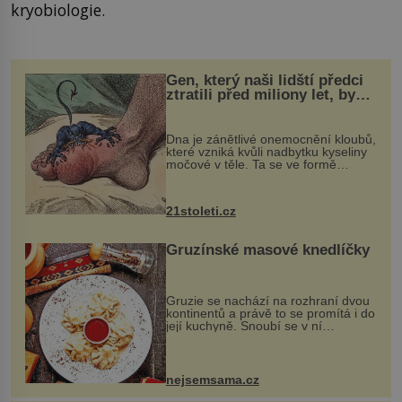
kryobiologie.
Gen, který naši lidští předci
ztratili před miliony let, by
mohl pomoci s léčbou
„nemoci králů“
Dna je zánětlivé onemocnění kloubů,
které vzniká kvůli nadbytku kyseliny
močové v těle. Ta se ve formě
krystalků ukládá v blízkosti kloubů,
nejčastěji přitom postihuje palce na
nohou, a způsobuje bole...
21stoleti.cz
Gruzínské masové knedlíčky
Gruzie se nachází na rozhraní dvou
kontinentů a právě to se promítá i do
její kuchyně. Snoubí se v ní
evropské a asijské chutě a díky tomu
vznikají rozmanité a chuťově bohaté
pokrmy, které rozhodně st...
nejsemsama.cz