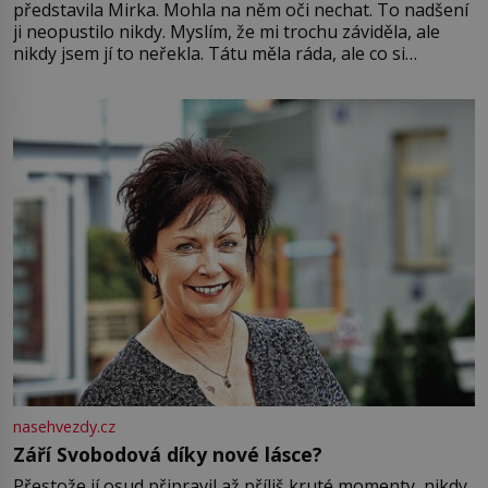
představila Mirka. Mohla na něm oči nechat. To nadšení
ji neopustilo nikdy. Myslím, že mi trochu záviděla, ale
nikdy jsem jí to neřekla. Tátu měla ráda, ale co si
pamatuji, tak jsme s Mirkem byli zamilovaní mnohem víc.
Jsme spolu moc rádi Tehdy byla jiná doba, když
nasehvezdy.cz
Září Svobodová díky nové lásce?
Přestože jí osud připravil až příliš kruté momenty, nikdy