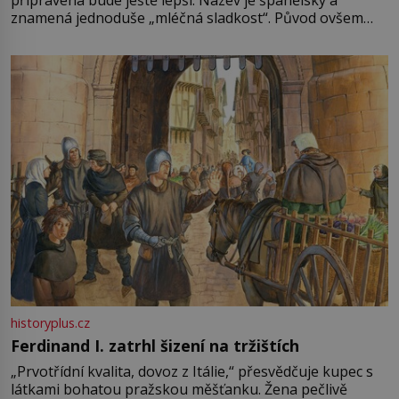
znamená jednoduše „mléčná sladkost“. Původ ovšem
není úplně jednoznačný, o autorství této receptury se
pře hned několik latinskoamerických zemí a k tomu
Francie, kde se traduje,
historyplus.cz
Ferdinand I. zatrhl šizení na tržištích
„Prvotřídní kvalita, dovoz z Itálie,“ přesvědčuje kupec s
látkami bohatou pražskou měšťanku. Žena pečlivě