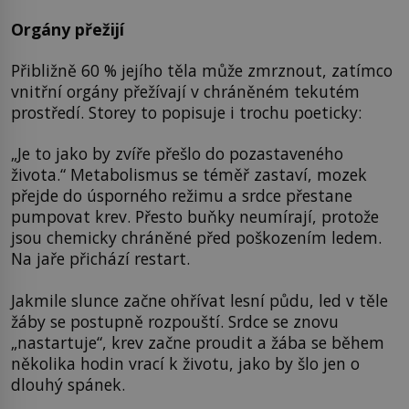
Orgány přežijí
Přibližně 60 % jejího těla může zmrznout, zatímco
vnitřní orgány přežívají v chráněném tekutém
prostředí. Storey to popisuje i trochu poeticky:
„Je to jako by zvíře přešlo do pozastaveného
života.“ Metabolismus se téměř zastaví, mozek
přejde do úsporného režimu a srdce přestane
pumpovat krev. Přesto buňky neumírají, protože
jsou chemicky chráněné před poškozením ledem.
Na jaře přichází restart.
Jakmile slunce začne ohřívat lesní půdu, led v těle
žáby se postupně rozpouští. Srdce se znovu
„nastartuje“, krev začne proudit a žába se během
několika hodin vrací k životu, jako by šlo jen o
dlouhý spánek.