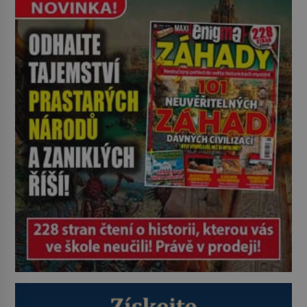
potácí zcela zmatený 14letý
Konerak Sinthasomphone. Když ho
zastaví policejní hlídka, ochable jí
nadiktuje adresu „jeho kamaráda“.
Strážníci ho dopraví zpět do
udaného bytu. Oním „kamarádem“
je ovšem jeden z nejslavnějších
vrahů, Jeffrey Dahmer (1960–1994).
Je 27. května 1991. […]