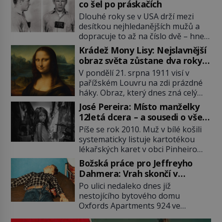
co šel po práskačích
Dlouhé roky se v USA drží mezi
desítkou nejhledanějších mužů a
dopracuje to až na číslo dvě – hned
po Usámovi bin Ládinovi (1957–
Krádež Mony Lisy: Nejslavnější
2011). To je James „Whitey“ Bulger
obraz světa zůstane dva roky
(1929–2018) viněný ze spoluúčasti
nezvěstný
V pondělí 21. srpna 1911 visí v
na 19 vraždách, vydírání a lichvy. A
pařížském Louvru na zdi prázdné
samozřejmě, krom toho je ještě
háky. Obraz, který dnes zná celý
drogový dealer, který neváhá
svět, je pryč. Zpočátku si nikdo
odstranit z cesty všechny práskače,
José Pereira: Místo manželky
nemyslí, že jde o krádež.
zatímco […]
12letá dcera – a sousedi o všem
Zaměstnanci jsou přesvědčeni, že
vědí!
Píše se rok 2010. Muž v bílé košili
Mona Lisa je jen v restaurátorské
systematicky listuje kartotékou
dílně nebo u fotografa. Když se
lékařských karet v obci Pinheiro
ukáže pravda, propukne jeden z
ležící asi 20 kilometrů od farmy s
největších honů na zloděje v […]
Božská práce pro Jeffreyho
podivínským majitelem. Něco tu
Dahmera: Vrah skončí v
nesedí. Ledaže… Ledaže by ta
tratolišti krve ve vězeňských
Po ulici nedaleko dnes již
mladá dívka z farmy byla ne
umývárnách
nestojícího bytového domu
manželkou, ale dcerou – a všechny
Oxfords Apartments 924 ve
ty děti byly zplozené v incestu. Na
wisconsinském Milwaukee se
sociálním odboru jednoho z […]