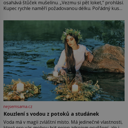
osahává štůček mušelínu. „Vezmu si pět loket,“ prohlásí.
Kupec rychle naměří požadovanou délku. Pořádný kus
mu přitom zůstane za prsty… „Na šaty ho bude málo,
milostpaní. Stačí jenom na sukni,“ zhodnotí švadlena
množství růžového mušelínu. „Ošidili vás, podívejte.“
Vezme do ruky dřevěnou
nejsemsama.cz
Kouzlení s vodou z potoků a studánek
Voda má v magii zvláštní místo. Má jedinečné vlastnosti,
které pro vás mohou být nejen zdrojem osvěžení, ale i