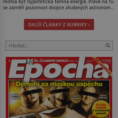
mohla být hypotetická temná energie. Právě na tu
se zaměří pozornost dvojice zkušených astronomů.
Namísto ní ale objeví něco mnohem
hmatatelnějšího. Naprosto rekordní kometu!
DALŠÍ ČLÁNKY Z RUBRIKY ›
Astronomové Pedro Bernardinelli a Gary Bernstein
mravenčí prací zkoumají archivní snímky v rámci
Průzkumu temné energie […]