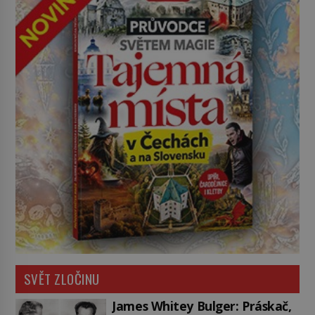
SVĚT ZLOČINU
James Whitey Bulger: Práskač,