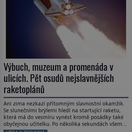
Výbuch, muzeum a promenáda v
ulicích. Pět osudů nejslavnějších
raketoplánů
Ani zima nezkazí přítomným slavnostní okamžik.
Se slunečními brýlemi hledí na startující raketu,
která má do vesmíru vynést kromě posádky také
obyčejnou učitelku. Po několika sekundách všem
ztuhnou úsměvy, stroj totiž exploduje. Jejich