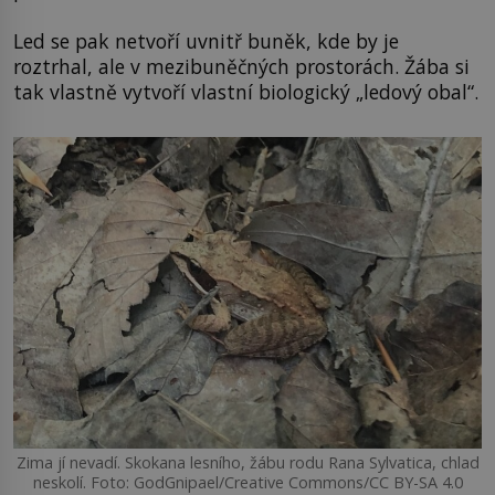
Led se pak netvoří uvnitř buněk, kde by je
roztrhal, ale v mezibuněčných prostorách. Žába si
tak vlastně vytvoří vlastní biologický „ledový obal“.
Zima jí nevadí. Skokana lesního, žábu rodu Rana Sylvatica, chlad
neskolí. Foto: GodGnipael/Creative Commons/CC BY-SA 4.0