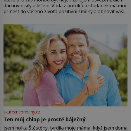
duchovní síly a léčení. Voda z potoků a studánek má moc
přinést do vašeho života pozitivní změny a obnovit vaši
energii. Využitím těchto přírodních zdrojů v magii
můžete obohatit své rituály a přinést do svého života
větší harmonii a klid. Je důležité
skutecnepribehy.cz
Ten můj chlap je prostě báječný
Jsem holka Štěstěny, tvrdila moje máma, když jsem doma