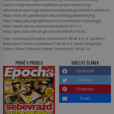
science/rocky-mountain-amphibian-project/monitoring-
information/wyomings-amphibians/wood-frog-lithobates-sylvaticus,
https://mdc.mo.gov/discover-nature/field-guide/wood-frog,
https://www.pbs.org/wgbh/nova/article/costanzo-cryobiology/,
https://www.nature.com/articles/news051031-11,
https://pmc.ncbi.nlm.nih.gov/articles/PMC4331536/,
Foto: GodGnipael/Creative Commons/CC BY-SA 4.0, D. Gordon E.
Robertson/Creative Commons/CC BY-SA 3.0, Úvodní fotografie:
DDauri Daniel D'Auria/Creative Commons/CC BY-SA 3.0
PRÁVĚ V PRODEJI
SDÍLEJTE ČLÁNEK
Facebook
Twitter
Pinterest
Email