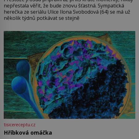
nepřestala věřit, že bude znovu šťastná. Sympatická
herečka ze seriálu Ulice Ilona Svobodová (64) se má už
několik týdnů potkávat se stejně
tisicereceptu.cz
Hříbková omáčka