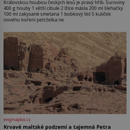
Královskou houbou českých lesů je pravý hřib. Suroviny
400 g houby 1 větší cibule 2 lžíce másla 200 ml šlehačky
100 ml zakysané smetana 1 bobkový list 5 kuliček
nového koření petrželka ne
enigmaplus.cz
Krvavé maltské podzemí a tajemná Petra