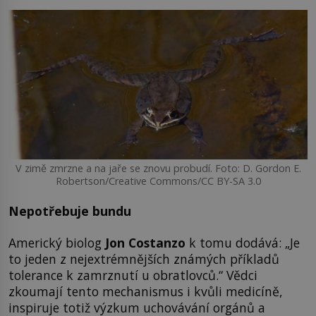
V zimě zmrzne a na jaře se znovu probudí. Foto: D. Gordon E.
Robertson/Creative Commons/CC BY-SA 3.0
Nepotřebuje bundu
Americký biolog
Jon Costanzo
k tomu dodává: „Je
to jeden z nejextrémnějších známých příkladů
tolerance k zamrznutí u obratlovců.“ Vědci
zkoumají tento mechanismus i kvůli medicíně,
inspiruje totiž výzkum uchovávání orgánů a