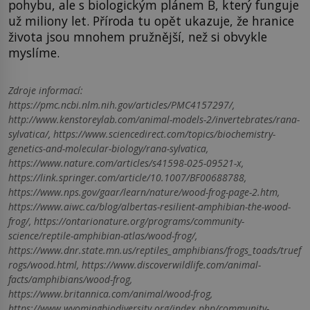
pohybu, ale s biologickým plánem B, který funguje
už miliony let. Příroda tu opět ukazuje, že hranice
života jsou mnohem pružnější, než si obvykle
myslíme.
Zdroje informací:
https://pmc.ncbi.nlm.nih.gov/articles/PMC4157297/,
http://www.kenstoreylab.com/animal-models-2/invertebrates/rana-
sylvatica/, https://www.sciencedirect.com/topics/biochemistry-
genetics-and-molecular-biology/rana-sylvatica,
https://www.nature.com/articles/s41598-025-09521-x,
https://link.springer.com/article/10.1007/BF00688788,
https://www.nps.gov/gaar/learn/nature/wood-frog-page-2.htm,
https://www.aiwc.ca/blog/albertas-resilient-amphibian-the-wood-
frog/, https://ontarionature.org/programs/community-
science/reptile-amphibian-atlas/wood-frog/,
https://www.dnr.state.mn.us/reptiles_amphibians/frogs_toads/truef
rogs/wood.html, https://www.discoverwildlife.com/animal-
facts/amphibians/wood-frog,
https://www.britannica.com/animal/wood-frog,
https://www.wyomingbiodiversity.org/index.php/community-