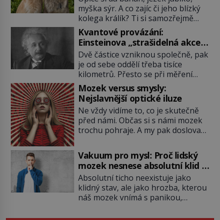
myška sýr. A co zajíc či jeho blízký
kolega králík? Ti si samozřejmě
pochutnají na mrkvi! Proč jsou
Kvantové provázání:
podobné představy o potravě
Einsteinova „strašidelná akce
zvířat často spíš mýty? Pokud máte
na dálku“ dál mate i fascinuje
Dvě částice vzniknou společně, pak
doma králíka, mrkev mu dát
vědce
je od sebe oddělí třeba tisíce
můžete. A nejspíš mu i bude
kilometrů. Přesto se při měření
chutnat, ovšem měl by ji mít jen
chovají, jako by mezi nimi
jako občasný pamlsek. […]
Mozek versus smysly:
existovalo neviditelné pouto. Albert
Nejslavnější optické iluze
Einstein tomu s jistou dávkou
Ne vždy vidíme to, co je skutečně
ironie říká „strašidelná akce na
před námi. Občas si s námi mozek
dálku“ a dlouhá desetiletí věří, že
trochu pohraje. A my pak doslova
musí existovat jednodušší
nevěříme vlastním očím! Jak
vysvětlení. Moderní experimenty
vznikají ty nejpodivnější optické
však ukazují, že kvantový svět
Vakuum pro mysl: Proč lidský
iluze? Soustřeď se na to hlavní!
funguje jinak, než […]
mozek nesnese absolutní klid a
TROXLERŮV EFEKT Náš mozek
začne si vymýšlet horory
Absolutní ticho neexistuje jako
zvládne zpracovat hodně informací.
klidný stav, ale jako hrozba, kterou
Všechny na světě ale nikoliv, musí
náš mozek vnímá s panikou,
si vybírat! Jak to dělá? Když se […]
protože bez vnějších podnětů
začne okamžitě produkovat vlastní