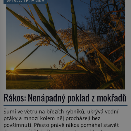
VĚDA A TECHNIKA
konstrukce není z levného kraje, daňové
poplatníky stojí miliardy dolarů. Na druhou stranu
zvládnou jen představitelné věci. Na malé kousky
Název: Columbia První […]
Rákos: Nenápadný poklad z mokřadů
Šumí ve větru na březích rybníků, ukrývá vodní
ptáky a mnozí kolem něj procházejí bez
povšimnutí. Přesto právě rákos pomáhal stavět