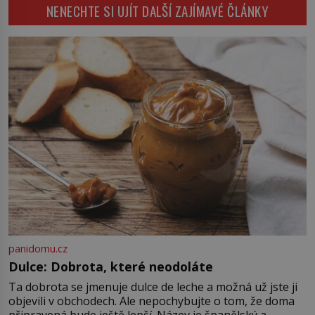
NENECHTE SI UJÍT DALŠÍ ZAJÍMAVÉ ČLÁNKY
děsivé iluze. Představte si místnost,
kde zmizí veškerý šum světa. Žádné
auta, žádný šepot, nic. Místo
vytoužené oázy klidu však
okamžitě nastoupí hluboké
znepokojení. Lidská mysl je totiž
evolučně nastavena na neustálý
[…]
panidomu.cz
Dulce: Dobrota, které neodoláte
Ta dobrota se jmenuje dulce de leche a možná už jste ji
objevili v obchodech. Ale nepochybujte o tom, že doma
připravená bude ještě lepší. Název je španělský a