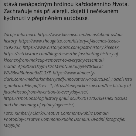
stává nenápadným hrdinou každodenního života.
Zachraňuje nás při alergii, dojetí i nečekaném
kýchnutí v přeplněném autobuse.
Zdroje informací:
https://www.kleenex.com/en-us/about-us/our-
history, https://www.thoughtco.com/history-of-kleenex-tissue-
1992033, https://www.historyoasis.com/post/history-kleenex,
https://cetrixstore.com/blogs/news/the-fascinating-history-of-
kleenex-from-makeup-remover-to-everyday-essential?
srsltid=AfmBOorUzgmTk26M9jnNueTSugeFW0Okkyic-
WN85wd8uhsaa9xELGXE, https://www.kimberly-
clark.com/-/media/kimberly/pdf/innovation/ProductEvol_FacialTissu
e_umbracoFile.pdf?rev=-1, https://onepacktissue.com/the-history-of-
facial-tissue-from-invention-to-everyday-use/,
https://emotionsblog.history.qmul.ac.uk/2012/02/kleenex-tissues-
and-the-meaning-of-epiphylogenesis/,
Foto: Kimberly-Clark/Creative Commons/Public Domain,
Photoplay/Creative Commons/Public Domain, Úvodní fotografie:
Magnific