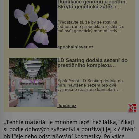
Duplikace genomu u rostlin:
Skrytá genetická zátěž i
evoluční výhoda
Představte si, že by se rostlina
jednou ráno probudila a zjistila, že
má svůj genetický manuál celý
dvakrát. Přesně to se občas v
přírodě stane – a podle nového
výzkumu to může být pro druhy
epochalnisvet.cz
vstupenka...
LD Seating dodala sezení do
prestižního komplexu
MediaCityUK v Salfordu
Společnost LD Seating dodala na
míru navržené sezení pro dvě
výjimečné realizace kanceláří v
areálu MediaCityUK v anglickém
Salfordu – konkrétně do budov Blue
Tower a Orange Tower. Komplex
iluxus.cz
budov Media...
„Tenhle materiál je mnohem lepší než látka,“ říkají
si podle dobových svědectví a používají jej k čištění
obličeje nebo odstraňování kosmetiky. Po válce