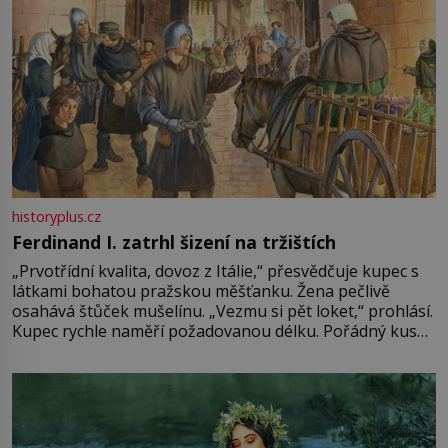
historyplus.cz
Ferdinand I. zatrhl šizení na tržištích
„Prvotřídní kvalita, dovoz z Itálie,“ přesvědčuje kupec s
látkami bohatou pražskou měšťanku. Žena pečlivě
osahává štůček mušelínu. „Vezmu si pět loket,“ prohlásí.
Kupec rychle naměří požadovanou délku. Pořádný kus
mu přitom zůstane za prsty… „Na šaty ho bude málo,
milostpaní. Stačí jenom na sukni,“ zhodnotí švadlena
množství růžového mušelínu. „Ošidili vás, podívejte.“
Vezme do ruky dřevěnou