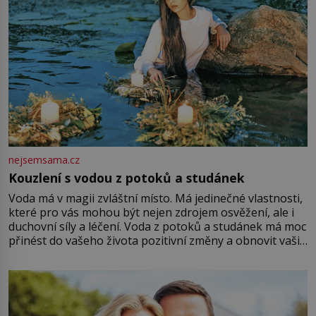
nejsemsama.cz
Kouzlení s vodou z potoků a studánek
Voda má v magii zvláštní místo. Má jedinečné vlastnosti,
které pro vás mohou být nejen zdrojem osvěžení, ale i
duchovní síly a léčení. Voda z potoků a studánek má moc
přinést do vašeho života pozitivní změny a obnovit vaši
energii. Využitím těchto přírodních zdrojů v magii
můžete obohatit své rituály a přinést do svého života
větší harmonii a klid. Je důležité