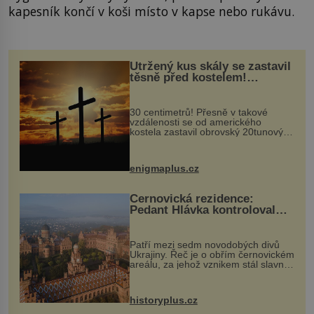
kapesník končí v koši místo v kapse nebo rukávu.
Utržený kus skály se zastavil
těsně před kostelem!
Ochránila ho boží síla?
30 centimetrů! Přesně v takové
vzdálenosti se od amerického
kostela zastavil obrovský 20tunový
balvan, který se v květnu 2014
nečekaně odtrhl od nedaleké skály
při její demolici. Podle místních stojí
enigmaplus.cz
...
Černovická rezidence:
Pedant Hlávka kontroloval
každou cihlu
Patří mezi sedm novodobých divů
Ukrajiny. Řeč je o obřím černovickém
areálu, za jehož vznikem stál slavný
český architekt Josef Hlávka. Ten si
na něm dal mimořádně záležet. Jeho
stavební plány by při ...
historyplus.cz