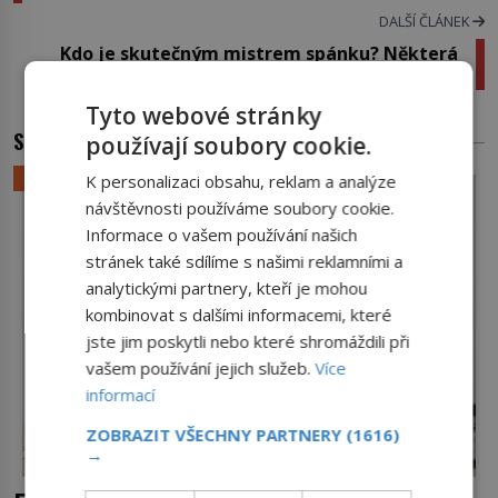
DALŠÍ ČLÁNEK
Kdo je skutečným mistrem spánku? Některá
zvířata prochrápou většinu života
Tyto webové stránky
SOUVISEJÍCÍ ČLÁNKY
používají soubory cookie.
LIFESTYLE
K personalizaci obsahu, reklam a analýze
návštěvnosti používáme soubory cookie.
Informace o vašem používání našich
stránek také sdílíme s našimi reklamními a
analytickými partnery, kteří je mohou
kombinovat s dalšími informacemi, které
jste jim poskytli nebo které shromáždili při
vašem používání jejich služeb.
Více
informací
ZOBRAZIT VŠECHNY PARTNERY
(1616)
→