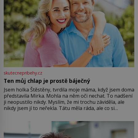
skutecnepribehy.cz
Ten můj chlap je prostě báječný
Jsem holka Štěstěny, tvrdila moje máma, když jsem doma
představila Mirka. Mohla na něm oči nechat. To nadšení
ji neopustilo nikdy. Myslím, že mi trochu záviděla, ale
nikdy jsem jí to neřekla. Tátu měla ráda, ale co si
pamatuji, tak jsme s Mirkem byli zamilovaní mnohem víc.
Jsme spolu moc rádi Tehdy byla jiná doba, když