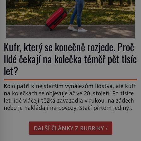
Kufr, který se konečně rozjede. Proč
lidé čekají na kolečka téměř pět tisíc
let?
Kolo patří k nejstarším vynálezům lidstva, ale kufr
na kolečkách se objevuje až ve 20. století. Po tisíce
let lidé vláčejí těžká zavazadla v rukou, na zádech
nebo je nakládají na povozy. Stačí přitom jediný
nápad, připevnit ke kufru kolečka. Jenže právě ten
nikdo dlouho nedostane. Až jednou se na letišti
DALŠÍ ČLÁNKY Z RUBRIKY ›
ozve věta, která změní […]