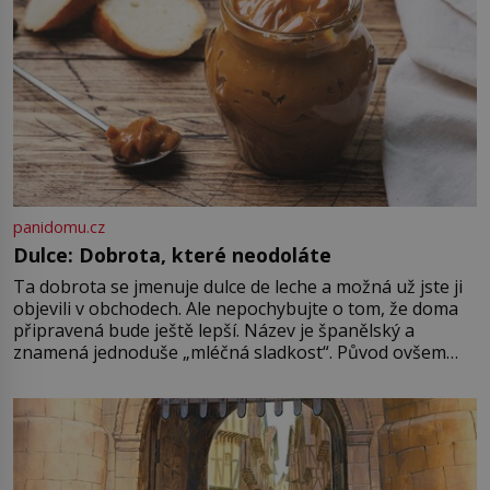
panidomu.cz
Dulce: Dobrota, které neodoláte
Ta dobrota se jmenuje dulce de leche a možná už jste ji
objevili v obchodech. Ale nepochybujte o tom, že doma
připravená bude ještě lepší. Název je španělský a
znamená jednoduše „mléčná sladkost“. Původ ovšem
není úplně jednoznačný, o autorství této receptury se
pře hned několik latinskoamerických zemí a k tomu
Francie, kde se traduje,