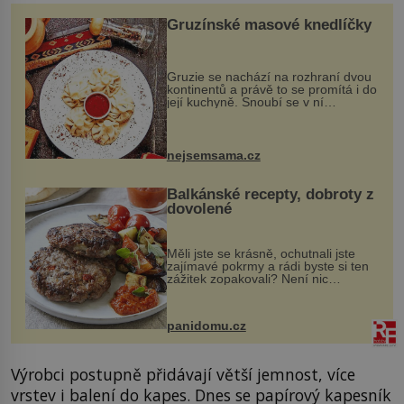
Gruzínské masové knedlíčky
Gruzie se nachází na rozhraní dvou
kontinentů a právě to se promítá i do
její kuchyně. Snoubí se v ní
evropské a asijské chutě a díky tomu
vznikají rozmanité a chuťově bohaté
pokrmy, které rozhodně st...
nejsemsama.cz
Balkánské recepty, dobroty z
dovolené
Měli jste se krásně, ochutnali jste
zajímavé pokrmy a rádi byste si ten
zážitek zopakovali? Není nic
snazšího. Pljeskavica (10 porcí)
Možná jste ji ochutnali na dovolené v
bývalé Jugoslávii, lze ji vi...
panidomu.cz
Výrobci postupně přidávají větší jemnost, více
vrstev i balení do kapes. Dnes se papírový kapesník