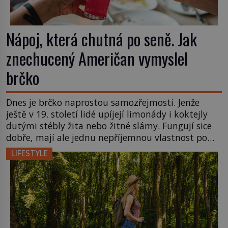
Nápoj, která chutná po seně. Jak
znechucený Američan vymyslel
brčko
Dnes je brčko naprostou samozřejmostí. Jenže
ještě v 19. století lidé upíjejí limonády i koktejly
dutými stébly žita nebo žitné slámy. Fungují sice
dobře, mají ale jednu nepříjemnou vlastnost po
chvíli se rozmáčejí a nápoji dodávají travnatou
LIFESTYLE
příchuť. Právě tahle drobná nepříjemnost přivede
amerického výrobce cigaretových náustků k
nápadu, který změní způsob pití po celém […]