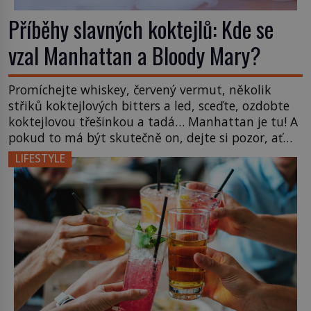
Příběhy slavných koktejlů: Kde se
vzal Manhattan a Bloody Mary?
Promíchejte whiskey, červený vermut, několik
střiků koktejlových bitters a led, sceďte, ozdobte
koktejlovou třešinkou a tadá… Manhattan je tu! A
pokud to má být skutečně on, dejte si pozor, ať
místo klasické americké rye whiskey či klidně
LIFESTYLE
bourbonu nepoužijete skotskou whisku. Co se
stane? Inu, koktejl bude stále skvělý, ale už to
nebude Manhattan ale […]