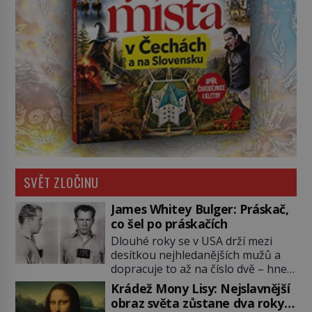
SVĚT ZLOČINU
James Whitey Bulger: Práskač,
co šel po práskačích
Dlouhé roky se v USA drží mezi
desítkou nejhledanějších mužů a
dopracuje to až na číslo dvě – hned
po Usámovi bin Ládinovi (1957–
Krádež Mony Lisy: Nejslavnější
2011). To je James „Whitey“ Bulger
obraz světa zůstane dva roky
(1929–2018) viněný ze spoluúčasti