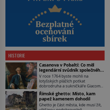
HISTORIE
Casanova v Pobaltí: Co měl
legendární svůdník společného
se svobodnými zednáři?
V roce 1764 byste mohli na
lotyšských plážích potkat
dobrodruha a sukničkáře Giacoma
Casanovu. Jeho cesta k Baltskému
Římské ghetto: Místo, kam
moři však nebyla turistickým
papež kamenem dohodil
výletem, ale ryze pracovní cestou
Ghetto je část města, kde musí žít,
se zištnými úmysly. Jaký cíl
většinou nedobrovolně,